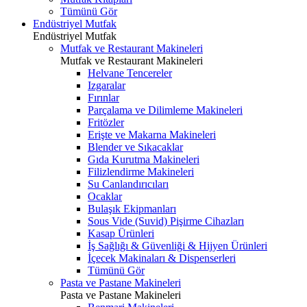
Tümünü Gör
Endüstriyel Mutfak
Endüstriyel Mutfak
Mutfak ve Restaurant Makineleri
Mutfak ve Restaurant Makineleri
Helvane Tencereler
Izgaralar
Fırınlar
Parçalama ve Dilimleme Makineleri
Fritözler
Erişte ve Makarna Makineleri
Blender ve Sıkacaklar
Gıda Kurutma Makineleri
Filizlendirme Makineleri
Su Canlandırıcıları
Ocaklar
Bulaşık Ekipmanları
Sous Vide (Suvid) Pişirme Cihazları
Kasap Ürünleri
İş Sağlığı & Güvenliği & Hijyen Ürünleri
İçecek Makinaları & Dispenserleri
Tümünü Gör
Pasta ve Pastane Makineleri
Pasta ve Pastane Makineleri