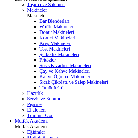
Taşıma ve Saklama
Makineler
Makineler
Bar Blenderları
Waffle Makineleri
Donut Makineleri
Kornet Makineleri
Krep Makineleri
Tost Makineleri
Şerbetlik Makineleri
Fritözler
Sosis Kızartma Makineleri
Çay ve Kahve Makineleri
Kahve Öğütme Makineleri
Sıcak Çikolata ve Salep Makineleri
Tümünü Gör
Hazırlık
Servis ve Sunum
Pişirme
El aletleri
Tümünü Gör
Mutfak Akademi
Mutfak Akademi
Eğitimler
Mutfak Kitapları