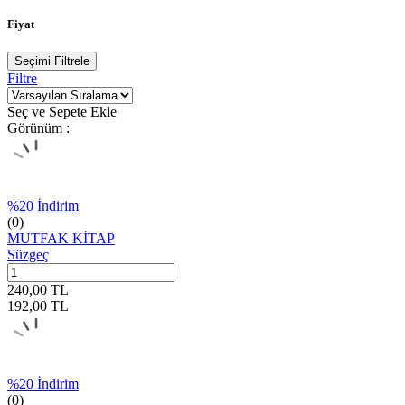
Fiyat
Seçimi Filtrele
Filtre
Seç ve Sepete Ekle
Görünüm :
%
20
İndirim
(0)
MUTFAK KİTAP
Süzgeç
240,00
TL
192,00
TL
%
20
İndirim
(0)