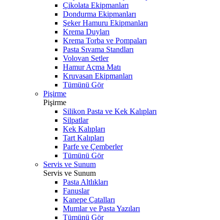
Çikolata Ekipmanları
Dondurma Ekipmanları
Şeker Hamuru Ekipmanları
Krema Duyları
Krema Torba ve Pompaları
Pasta Sıvama Standları
Volovan Setler
Hamur Açma Matı
Kruvasan Ekipmanları
Tümünü Gör
Pişirme
Pişirme
Silikon Pasta ve Kek Kalıpları
Silpatlar
Kek Kalıpları
Tart Kalıpları
Parfe ve Çemberler
Tümünü Gör
Servis ve Sunum
Servis ve Sunum
Pasta Altlıkları
Fanuslar
Kanepe Çatalları
Mumlar ve Pasta Yazıları
Tümünü Gör