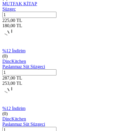
MUTFAK KİTAP
Süzgeç
225,00
TL
180,00
TL
%
12
İndirim
(0)
DincKitchen
Paslanmaz Süt Süzgeci
287,00
TL
253,00
TL
%
12
İndirim
(0)
DincKitchen
Paslanmaz Süt Süzgeci