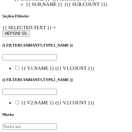
{{ SUB.NAME }}
({{ SUB.COUNT }})
Seçilen Filtreler
{{ SELECTED.TEXT }} ×
HEPSİNİ SİL
{{ FILTERS.VARIANTS.TYPE1_NAME }}
{{ V1.NAME }}
({{ V1.COUNT }})
{{ FILTERS.VARIANTS.TYPE2_NAME }}
{{ V2.NAME }}
({{ V2.COUNT }})
Marka