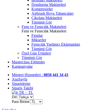
Benmari Makineleri
Dondurma Makineleri
Kompresörler
Airbrush Boya Tabancaları
Çikolata Makineleri
Tümünü Gör
Fırın ve Fırıncılık Makineleri
Fırın ve Fırıncılık Makineleri
Fırınlar
Mikserler
Fırıncılık Yardımcı Ekipmanları
Tümünü Gör
Özel Gün Ürünleri
Tümünü Gör
Masterclass Eğitimler
Kampanyalar
Müşteri Hizmetleri :
0850 441 34 43
AnaSayfa
Siparişlerim
Sipariş Takibi
TR − TL
Dil
Para Birimi