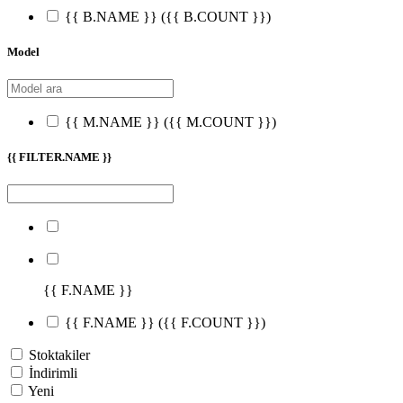
{{ B.NAME }}
({{ B.COUNT }})
Model
{{ M.NAME }}
({{ M.COUNT }})
{{ FILTER.NAME }}
{{ F.NAME }}
{{ F.NAME }}
({{ F.COUNT }})
Stoktakiler
İndirimli
Yeni