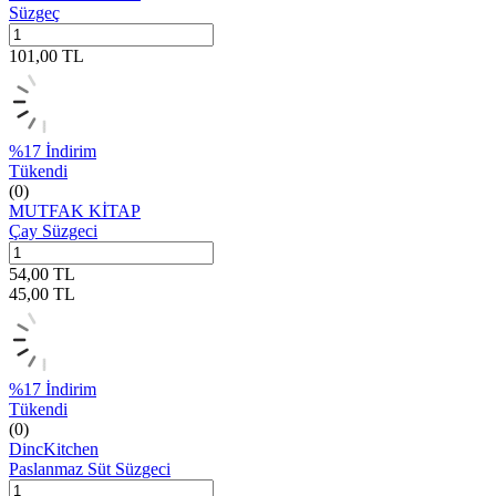
Süzgeç
101,00
TL
%
17
İndirim
Tükendi
(0)
MUTFAK KİTAP
Çay Süzgeci
54,00
TL
45,00
TL
%
17
İndirim
Tükendi
(0)
DincKitchen
Paslanmaz Süt Süzgeci