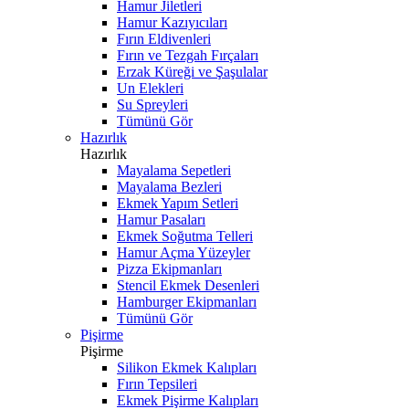
Hamur Jiletleri
Hamur Kazıyıcıları
Fırın Eldivenleri
Fırın ve Tezgah Fırçaları
Erzak Küreği ve Şaşulalar
Un Elekleri
Su Spreyleri
Tümünü Gör
Hazırlık
Hazırlık
Mayalama Sepetleri
Mayalama Bezleri
Ekmek Yapım Setleri
Hamur Pasaları
Ekmek Soğutma Telleri
Hamur Açma Yüzeyler
Pizza Ekipmanları
Stencil Ekmek Desenleri
Hamburger Ekipmanları
Tümünü Gör
Pişirme
Pişirme
Silikon Ekmek Kalıpları
Fırın Tepsileri
Ekmek Pişirme Kalıpları