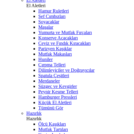
El Aletleri
El Aletleri
Hamur Ruletleri
Şef Cımbızları
Soyacaklar
Maşalar
Yumurta ve Mutfak Fırçaları
Konserve Açacakları
Ceviz ve Fındık Kıracakları
Parizyen Kaşıklar
Mutfak Makasları
Huniler
Çırpma Telleri
Dilimleyiciler ve Doğrayıcılar
Spatula Çeşitleri
Merdaneler
Süzgeç ve Kevgirler
Peynir Kesme Telleri
Hamburger Pressleri
Küçük El Aletleri
Tümünü Gör
Hazırlık
Hazırlık
Ölçü Kaşıkları
Mutfak Tartıları