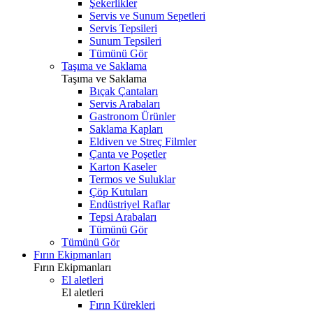
Şekerlikler
Servis ve Sunum Sepetleri
Servis Tepsileri
Sunum Tepsileri
Tümünü Gör
Taşıma ve Saklama
Taşıma ve Saklama
Bıçak Çantaları
Servis Arabaları
Gastronom Ürünler
Saklama Kapları
Eldiven ve Streç Filmler
Çanta ve Poşetler
Karton Kaseler
Termos ve Suluklar
Çöp Kutuları
Endüstriyel Raflar
Tepsi Arabaları
Tümünü Gör
Tümünü Gör
Fırın Ekipmanları
Fırın Ekipmanları
El aletleri
El aletleri
Fırın Kürekleri