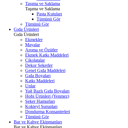
Taşıma ve Saklama
Taşıma ve Saklama
Pasta Kutuları
Tümünü Gör
Tümünü Gör
Gıda Ürünleri
Gıda Ürünleri
Ekmekler
Mayalar
Aroma ve Özütler
Ekmek Katkı Maddeleri
Çikolatalar
Dekor Şekerler
Genel Gıda Maddeleri
Gıda Boyaları
Katkı Maddeleri
Unlar
Yağ Bazlı Gıda Boyaları
Hobi Ürünleri (Yenmez)
Şeker Hamurları
Kokteyl Şurupları
Dondurma Konsantreleri
Tümünü Gör
Bar ve Kahve Ekipmanları
Bar ve Kahve Ekipmanları