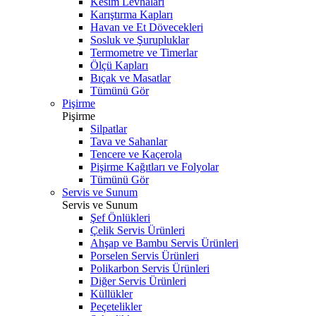
Kesim Levhaları
Karıştırma Kapları
Havan ve Et Dövecekleri
Sosluk ve Şurupluklar
Termometre ve Timerlar
Ölçü Kapları
Bıçak ve Masatlar
Tümünü Gör
Pişirme
Pişirme
Silpatlar
Tava ve Sahanlar
Tencere ve Kaçerola
Pişirme Kağıtları ve Folyolar
Tümünü Gör
Servis ve Sunum
Servis ve Sunum
Şef Önlükleri
Çelik Servis Ürünleri
Ahşap ve Bambu Servis Ürünleri
Porselen Servis Ürünleri
Polikarbon Servis Ürünleri
Diğer Servis Ürünleri
Küllükler
Peçetelikler