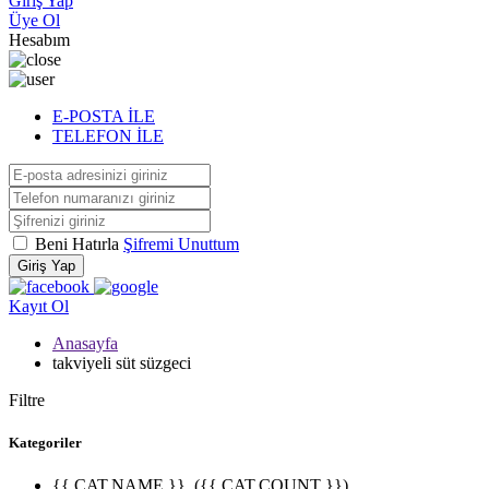
Giriş Yap
Üye Ol
Hesabım
E-POSTA İLE
TELEFON İLE
Beni Hatırla
Şifremi Unuttum
Giriş Yap
Kayıt Ol
Anasayfa
takviyeli süt süzgeci
Filtre
Kategoriler
{{ CAT.NAME }}
({{ CAT.COUNT }})