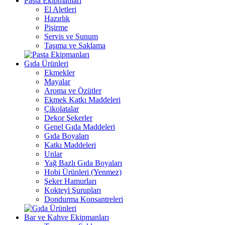
Pasta Ekipmanları
El Aletleri
Hazırlık
Pişirme
Servis ve Sunum
Taşıma ve Saklama
Gıda Ürünleri
Ekmekler
Mayalar
Aroma ve Özütler
Ekmek Katkı Maddeleri
Çikolatalar
Dekor Şekerler
Genel Gıda Maddeleri
Gıda Boyaları
Katkı Maddeleri
Unlar
Yağ Bazlı Gıda Boyaları
Hobi Ürünleri (Yenmez)
Şeker Hamurları
Kokteyl Şurupları
Dondurma Konsantreleri
Bar ve Kahve Ekipmanları