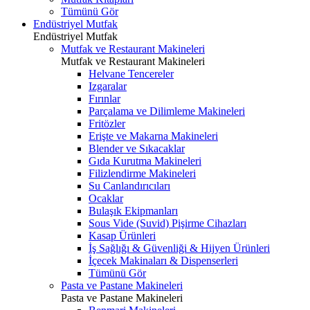
Tümünü Gör
Endüstriyel Mutfak
Endüstriyel Mutfak
Mutfak ve Restaurant Makineleri
Mutfak ve Restaurant Makineleri
Helvane Tencereler
Izgaralar
Fırınlar
Parçalama ve Dilimleme Makineleri
Fritözler
Erişte ve Makarna Makineleri
Blender ve Sıkacaklar
Gıda Kurutma Makineleri
Filizlendirme Makineleri
Su Canlandırıcıları
Ocaklar
Bulaşık Ekipmanları
Sous Vide (Suvid) Pişirme Cihazları
Kasap Ürünleri
İş Sağlığı & Güvenliği & Hijyen Ürünleri
İçecek Makinaları & Dispenserleri
Tümünü Gör
Pasta ve Pastane Makineleri
Pasta ve Pastane Makineleri