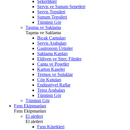
Şekerlikler
Servis ve Sunum Sepetleri
Servis Tepsileri
Sunum Tepsileri
Tümünü Gör
Taşıma ve Saklama
Taşıma ve Saklama
Bıçak Çantaları
Servis Arabaları
Gastronom Ürünler
Saklama Kapları
Eldiven ve Streç Filmler
Çanta ve Poşetler
Karton Kaseler
Termos ve Suluklar
Çöp Kutuları
Endüstriyel Raflar
Tepsi Arabaları
Tümünü Gör
Tümünü Gör
Fırın Ekipmanları
Fırın Ekipmanları
El aletleri
El aletleri
Fırın Kürekleri