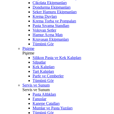
Çikolata Ekipmanları
Dondurma Ekipmanları
Şeker Hamuru Ekipmanları
Krema Duyları
Krema Torba ve Pompaları
Pasta Sıvama Standları
Volovan Setler
Hamur Açma Matı
Kruvasan Ekipmanları
Tümünü Gör
Pişirme
Pişirme
Silikon Pasta ve Kek Kalıpları
Silpatlar
Kek Kalıpları
Tart Kalıpları
Parfe ve Çemberler
Tümünü Gör
Servis ve Sunum
Servis ve Sunum
Pasta Altlıkları
Fanuslar
Kanepe Çatalları
Mumlar ve Pasta Yazıları
Tümünü Gör