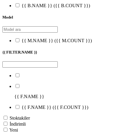
{{ B.NAME }}
({{ B.COUNT }})
Model
{{ M.NAME }}
({{ M.COUNT }})
{{ FILTER.NAME }}
{{ F.NAME }}
{{ F.NAME }}
({{ F.COUNT }})
Stoktakiler
İndirimli
Yeni