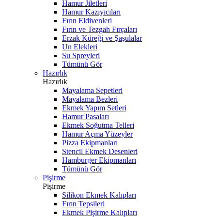
Hamur Jiletleri
Hamur Kazıyıcıları
Fırın Eldivenleri
Fırın ve Tezgah Fırçaları
Erzak Küreği ve Şaşulalar
Un Elekleri
Su Spreyleri
Tümünü Gör
Hazırlık
Hazırlık
Mayalama Sepetleri
Mayalama Bezleri
Ekmek Yapım Setleri
Hamur Pasaları
Ekmek Soğutma Telleri
Hamur Açma Yüzeyler
Pizza Ekipmanları
Stencil Ekmek Desenleri
Hamburger Ekipmanları
Tümünü Gör
Pişirme
Pişirme
Silikon Ekmek Kalıpları
Fırın Tepsileri
Ekmek Pişirme Kalıpları