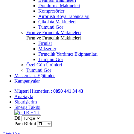
Benmari Makineleri
Dondurma Makineleri
Kompresörler
Airbrush Boya Tabancaları
Çikolata Makineleri
Tümünü Gör
Fırın ve Fırıncılık Makineleri
Fırın ve Fırıncılık Makineleri
Fırınlar
Mikserler
Fırıncılık Yardımcı Ekipmanları
Tümünü Gör
Özel Gün Ürünleri
Tümünü Gör
Masterclass Eğitimler
Kampanyalar
Müşteri Hizmetleri :
0850 441 34 43
AnaSayfa
Siparişlerim
Sipariş Takibi
TR − TL
Dil
Para Birimi