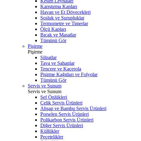
Kesim Levhaları
Karıştırma Kapları
Havan ve Et Dövecekleri
Sosluk ve Şurupluklar
Termometre ve Timerlar
Ölçü Kapları
Bıçak ve Masatlar
Tümünü Gör
Pişirme
Pişirme
Silpatlar
Tava ve Sahanlar
Tencere ve Kaçerola
Pişirme Kağıtları ve Folyolar
Tümünü Gör
Servis ve Sunum
Servis ve Sunum
Şef Önlükleri
Çelik Servis Ürünleri
Ahşap ve Bambu Servis Ürünleri
Porselen Servis Ürünleri
Polikarbon Servis Ürünleri
Diğer Servis Ürünleri
Küllükler
Peçetelikler