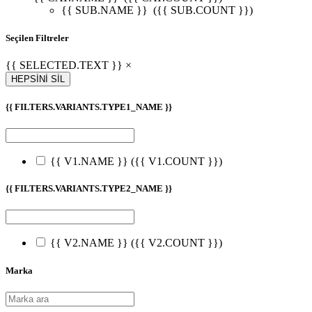
{{ SUB.NAME }}
({{ SUB.COUNT }})
Seçilen Filtreler
{{ SELECTED.TEXT }} ×
HEPSİNİ SİL
{{ FILTERS.VARIANTS.TYPE1_NAME }}
{{ V1.NAME }}
({{ V1.COUNT }})
{{ FILTERS.VARIANTS.TYPE2_NAME }}
{{ V2.NAME }}
({{ V2.COUNT }})
Marka