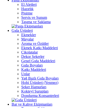
Pasta Ekipmanları
El Aletleri
Hazırlık
Pişirme
Servis ve Sunum
Taşıma ve Saklama
Gıda Ürünleri
Ekmekler
Mayalar
Aroma ve Özütler
Ekmek Katkı Maddeleri
Çikolatalar
Dekor Şekerler
Genel Gıda Maddeleri
Gıda Boyaları
Katkı Maddeleri
Unlar
Yağ Bazlı Gıda Boyaları
Hobi Ürünleri (Yenmez)
Şeker Hamurları
Kokteyl Şurupları
Dondurma Konsantreleri
Bar ve Kahve Ekipmanları