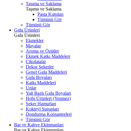
Taşıma ve Saklama
Taşıma ve Saklama
Pasta Kutuları
Tümünü Gör
Tümünü Gör
Gıda Ürünleri
Gıda Ürünleri
Ekmekler
Mayalar
Aroma ve Özütler
Ekmek Katkı Maddeleri
Çikolatalar
Dekor Şekerler
Genel Gıda Maddeleri
Gıda Boyaları
Katkı Maddeleri
Unlar
Yağ Bazlı Gıda Boyaları
Hobi Ürünleri (Yenmez)
Şeker Hamurları
Kokteyl Şurupları
Dondurma Konsantreleri
Tümünü Gör
Bar ve Kahve Ekipmanları
Bar ve Kahve Ekipmanları