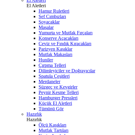
El Aletleri
El Aletleri
Hamur Ruletleri
Şef Cımbızları
Soyacaklar
Maşalar
Yumurta ve Mutfak Fırçaları
Konserve Açacakları
Ceviz ve Fındık Kıracakları
Parizyen Kaşıklar
Mutfak Makasları
Huniler
Çırpma Telleri
Dilimleyiciler ve Doğrayıcılar
Spatula Çeşitleri
Merdaneler
Süzgeç ve Kevgirler
Peynir Kesme Telleri
Hamburger Pressleri
Küçük El Aletleri
Tümünü Gör
Hazırlık
Hazırlık
Ölçü Kaşıkları
Mutfak Tartıları