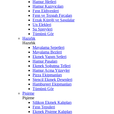
Hamur Jiletleri
Hamur Kazıyıcıları
Fırın Eldivenleri
Fırın ve Tezgah Fırçaları
Erzak Küreği ve Şaşulalar
Un Elekleri
Su Spreyleri
Tümünü Gör
Hazırlık
Hazırlık
Mayalama Sepetleri
Mayalama Bezleri
Ekmek Yapım Setleri
Hamur Pasaları
Ekmek Soğutma Telleri
Hamur Açma Yüzeyler
Pizza Ekipmanları
Stencil Ekmek Desenleri
Hamburger Ekipmanları
Tümünü Gör
Pişirme
Pişirme
Silikon Ekmek Kalıpları
Fırın Tepsileri
Ekmek Pişirme Kalıpları