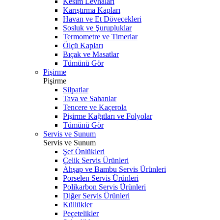
Kesim Levhaları
Karıştırma Kapları
Havan ve Et Dövecekleri
Sosluk ve Şurupluklar
Termometre ve Timerlar
Ölçü Kapları
Bıçak ve Masatlar
Tümünü Gör
Pişirme
Pişirme
Silpatlar
Tava ve Sahanlar
Tencere ve Kaçerola
Pişirme Kağıtları ve Folyolar
Tümünü Gör
Servis ve Sunum
Servis ve Sunum
Şef Önlükleri
Çelik Servis Ürünleri
Ahşap ve Bambu Servis Ürünleri
Porselen Servis Ürünleri
Polikarbon Servis Ürünleri
Diğer Servis Ürünleri
Küllükler
Peçetelikler