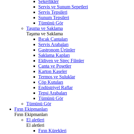
Şekerlikler
Servis ve Sunum Sepetleri
Servis Tepsileri
Sunum Tepsileri
Tümünü Gör
Taşıma ve Saklama
Taşıma ve Saklama
Bıçak Çantaları
Servis Arabaları
Gastronom Ürünler
Saklama Kapları
Eldiven ve Streç Filmler
Çanta ve Poşetler
Karton Kaseler
Termos ve Suluklar
Çöp Kutuları
Endüstriyel Raflar
Tepsi Arabaları
Tümünü Gör
Tümünü Gör
Fırın Ekipmanları
Fırın Ekipmanları
El aletleri
El aletleri
Fırın Kürekleri