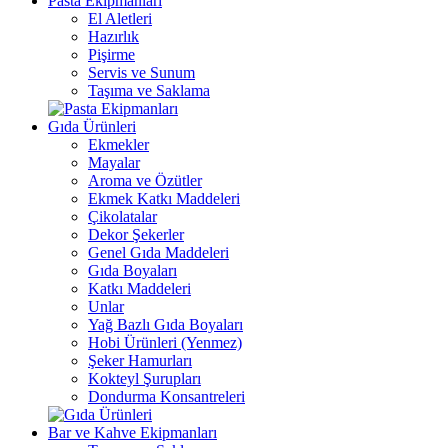
Pasta Ekipmanları
El Aletleri
Hazırlık
Pişirme
Servis ve Sunum
Taşıma ve Saklama
Gıda Ürünleri
Ekmekler
Mayalar
Aroma ve Özütler
Ekmek Katkı Maddeleri
Çikolatalar
Dekor Şekerler
Genel Gıda Maddeleri
Gıda Boyaları
Katkı Maddeleri
Unlar
Yağ Bazlı Gıda Boyaları
Hobi Ürünleri (Yenmez)
Şeker Hamurları
Kokteyl Şurupları
Dondurma Konsantreleri
Bar ve Kahve Ekipmanları