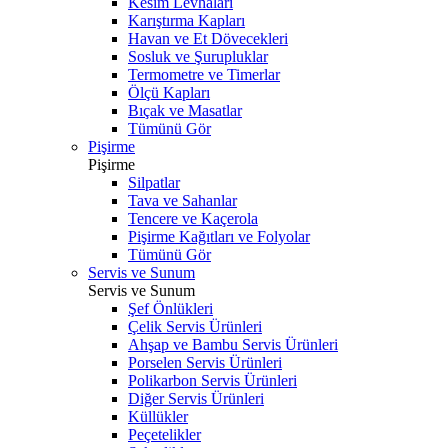
Kesim Levhaları
Karıştırma Kapları
Havan ve Et Dövecekleri
Sosluk ve Şurupluklar
Termometre ve Timerlar
Ölçü Kapları
Bıçak ve Masatlar
Tümünü Gör
Pişirme
Pişirme
Silpatlar
Tava ve Sahanlar
Tencere ve Kaçerola
Pişirme Kağıtları ve Folyolar
Tümünü Gör
Servis ve Sunum
Servis ve Sunum
Şef Önlükleri
Çelik Servis Ürünleri
Ahşap ve Bambu Servis Ürünleri
Porselen Servis Ürünleri
Polikarbon Servis Ürünleri
Diğer Servis Ürünleri
Küllükler
Peçetelikler