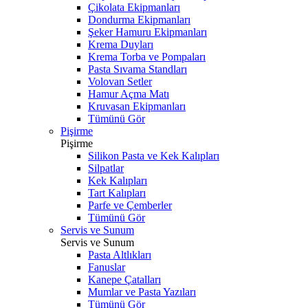
Çikolata Ekipmanları
Dondurma Ekipmanları
Şeker Hamuru Ekipmanları
Krema Duyları
Krema Torba ve Pompaları
Pasta Sıvama Standları
Volovan Setler
Hamur Açma Matı
Kruvasan Ekipmanları
Tümünü Gör
Pişirme
Pişirme
Silikon Pasta ve Kek Kalıpları
Silpatlar
Kek Kalıpları
Tart Kalıpları
Parfe ve Çemberler
Tümünü Gör
Servis ve Sunum
Servis ve Sunum
Pasta Altlıkları
Fanuslar
Kanepe Çatalları
Mumlar ve Pasta Yazıları
Tümünü Gör