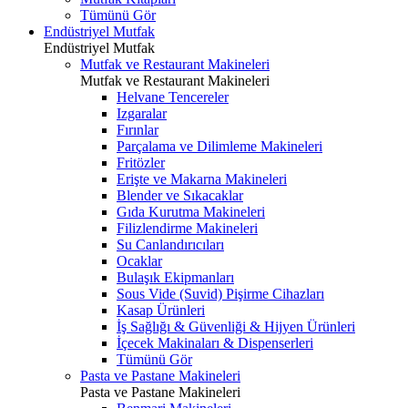
Tümünü Gör
Endüstriyel Mutfak
Endüstriyel Mutfak
Mutfak ve Restaurant Makineleri
Mutfak ve Restaurant Makineleri
Helvane Tencereler
Izgaralar
Fırınlar
Parçalama ve Dilimleme Makineleri
Fritözler
Erişte ve Makarna Makineleri
Blender ve Sıkacaklar
Gıda Kurutma Makineleri
Filizlendirme Makineleri
Su Canlandırıcıları
Ocaklar
Bulaşık Ekipmanları
Sous Vide (Suvid) Pişirme Cihazları
Kasap Ürünleri
İş Sağlığı & Güvenliği & Hijyen Ürünleri
İçecek Makinaları & Dispenserleri
Tümünü Gör
Pasta ve Pastane Makineleri
Pasta ve Pastane Makineleri