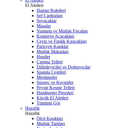
El Aletleri
El Aletleri
Hamur Ruletleri
Şef Cımbızları
Soyacaklar
Maşalar
Yumurta ve Mutfak Fırçaları
Konserve Açacakları
Ceviz ve Fındık Kıracakları
Parizyen Kaşıklar
Mutfak Makasları
Huniler
Çırpma Telleri
Dilimleyiciler ve Doğrayıcılar
Spatula Çeşitleri
Merdaneler
Süzgeç ve Kevgirler
Peynir Kesme Telleri
Hamburger Pressleri
Küçük El Aletleri
Tümünü Gör
Hazırlık
Hazırlık
Ölçü Kaşıkları
Mutfak Tartıları