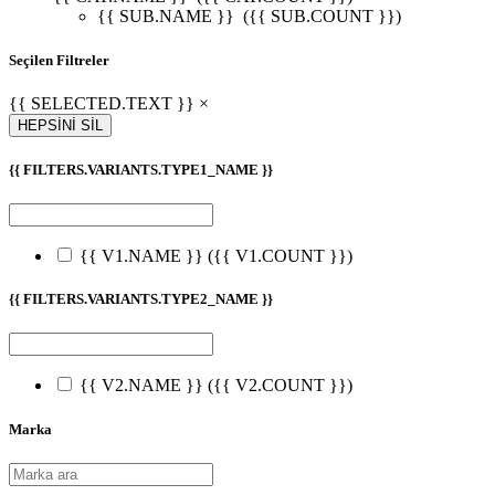
{{ SUB.NAME }}
({{ SUB.COUNT }})
Seçilen Filtreler
{{ SELECTED.TEXT }} ×
HEPSİNİ SİL
{{ FILTERS.VARIANTS.TYPE1_NAME }}
{{ V1.NAME }}
({{ V1.COUNT }})
{{ FILTERS.VARIANTS.TYPE2_NAME }}
{{ V2.NAME }}
({{ V2.COUNT }})
Marka