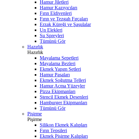
Hamur Jiletleri
Hamur Kazıyıcıları
Fırın Eldivenleri
Fırın ve Tezgah Fırçaları
Erzak Küreği ve Şaşulalar
Un Elekleri
Su Spreyleri
Tümünü Gör
Hazırlık
Hazırlık
Mayalama Sepetleri
Mayalama Bezleri
Ekmek Yapım Setleri
Hamur Pasaları
Ekmek Soğutma Telleri
Hamur Açma Yüzeyler
Pizza Ekipmanları
Stencil Ekmek Desenleri
Hamburger Ekipmanları
Tümünü Gör
Pişirme
Pişirme
Silikon Ekmek Kalıpları
Fırın Tepsileri
Ekmek Pişirme Kalıpları