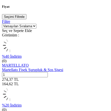
Fiyat
Seçimi Filtrele
Filtre
Seç ve Sepete Ekle
Görünüm :
%
40
İndirim
(0)
MARTELLATO
Martellato Fişek Şurupluk & Sos Şişesi
274,37
TL
164,62
TL
%
20
İndirim
(0)