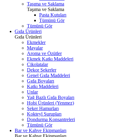
Taşıma ve Saklama
Taşıma ve Saklama
Pasta Kutuları
Tümünü Gör
Tümünü Gör
Gıda Ürünleri
Gıda Ürünleri
Ekmekler
Mayalar
Aroma ve Özütler
Ekmek Katkı Maddeleri
Çikolatalar
Dekor Şekerler
Genel Gıda Maddeleri
Gıda Boyaları
Katkı Maddeleri
Unlar
Yağ Bazlı Gıda Boyaları
Hobi Ürünleri (Yenmez)
Şeker Hamurları
Kokteyl Şurupları
Dondurma Konsantreleri
Tümünü Gör
Bar ve Kahve Ekipmanları
Bar ve Kahve Ekipmanları