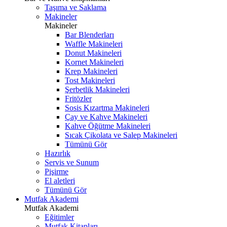
Taşıma ve Saklama
Makineler
Makineler
Bar Blenderları
Waffle Makineleri
Donut Makineleri
Kornet Makineleri
Krep Makineleri
Tost Makineleri
Şerbetlik Makineleri
Fritözler
Sosis Kızartma Makineleri
Çay ve Kahve Makineleri
Kahve Öğütme Makineleri
Sıcak Çikolata ve Salep Makineleri
Tümünü Gör
Hazırlık
Servis ve Sunum
Pişirme
El aletleri
Tümünü Gör
Mutfak Akademi
Mutfak Akademi
Eğitimler
Mutfak Kitapları