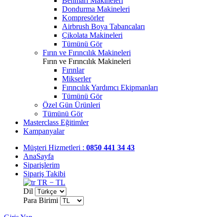
Benmari Makineleri
Dondurma Makineleri
Kompresörler
Airbrush Boya Tabancaları
Çikolata Makineleri
Tümünü Gör
Fırın ve Fırıncılık Makineleri
Fırın ve Fırıncılık Makineleri
Fırınlar
Mikserler
Fırıncılık Yardımcı Ekipmanları
Tümünü Gör
Özel Gün Ürünleri
Tümünü Gör
Masterclass Eğitimler
Kampanyalar
Müşteri Hizmetleri :
0850 441 34 43
AnaSayfa
Siparişlerim
Sipariş Takibi
TR − TL
Dil
Para Birimi