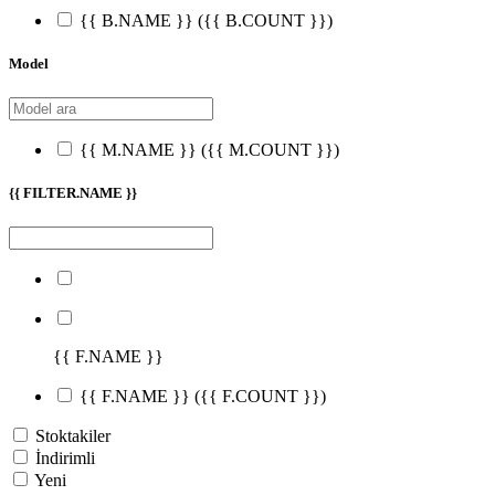
{{ B.NAME }}
({{ B.COUNT }})
Model
{{ M.NAME }}
({{ M.COUNT }})
{{ FILTER.NAME }}
{{ F.NAME }}
{{ F.NAME }}
({{ F.COUNT }})
Stoktakiler
İndirimli
Yeni