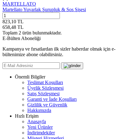
MARTELLATO
Martellato Yuvarlak Şurupluk & Sos Şişesi
823,10
TL
658,48
TL
Toplam
2
ürün bulunmaktadır.
E-Bülten Aboneliği
Kampanya ve fırsatlardan ilk sizler haberdar olmak için e-
bültenimize abone olabilirsiniz.
Önemli Bilgiler
Teslimat Koşulları
Üyelik Sözleşmesi
Satış Sözleşmesi
Garanti ve İade Koşulları
Gizlilik ve Güvenlik
Hakkımızda
Hızlı Erişim
Anasayfa
Yeni Ürünler
İndirimdekiler
Müşteri Hizmetleri