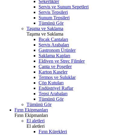
Şekerlikler
Servis ve Sunum Sepetleri
Servis Tepsileri
Sunum Tepsileri
Tümünü Gör
Taşıma ve Saklama
Taşıma ve Saklama
Bıçak Çantaları
Servis Arabaları
Gastronom Ürünler
Saklama Kapları
Eldiven ve Streç Filmler
Çanta ve Poşetler
Karton Kaseler
Termos ve Suluklar
Çöp Kutuları
Endüstriyel Raflar
Tepsi Arabaları
Tümünü Gör
Tümünü Gör
Fırın Ekipmanları
Fırın Ekipmanları
El aletleri
El aletleri
Fırın Kürekleri