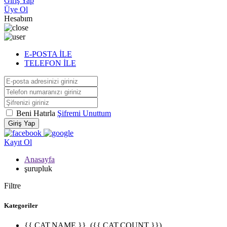
Giriş Yap
Üye Ol
Hesabım
E-POSTA İLE
TELEFON İLE
Beni Hatırla
Şifremi Unuttum
Giriş Yap
Kayıt Ol
Anasayfa
şurupluk
Filtre
Kategoriler
{{ CAT.NAME }}
({{ CAT.COUNT }})