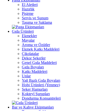
Pasta Ekipmanları
El Aletleri
Hazırlık
Pişirme
Servis ve Sunum
Taşıma ve Saklama
Gıda Ürünleri
Ekmekler
Mayalar
Aroma ve Özütler
Ekmek Katkı Maddeleri
Çikolatalar
Dekor Şekerler
Genel Gıda Maddeleri
Gıda Boyaları
Katkı Maddeleri
Unlar
Yağ Bazlı Gıda Boyaları
Hobi Ürünleri (Yenmez)
Şeker Hamurları
Kokteyl Şurupları
Dondurma Konsantreleri
Bar ve Kahve Ekipmanları