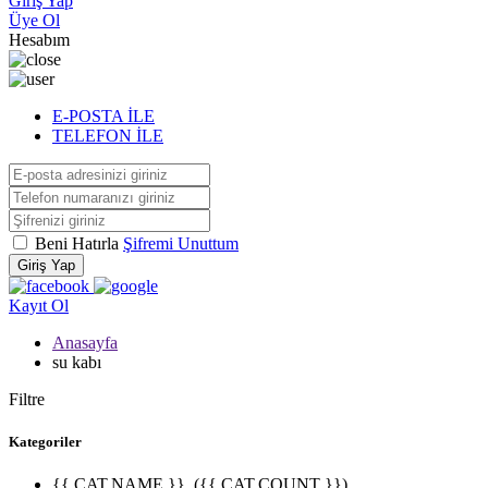
Giriş Yap
Üye Ol
Hesabım
E-POSTA İLE
TELEFON İLE
Beni Hatırla
Şifremi Unuttum
Giriş Yap
Kayıt Ol
Anasayfa
su kabı
Filtre
Kategoriler
{{ CAT.NAME }}
({{ CAT.COUNT }})