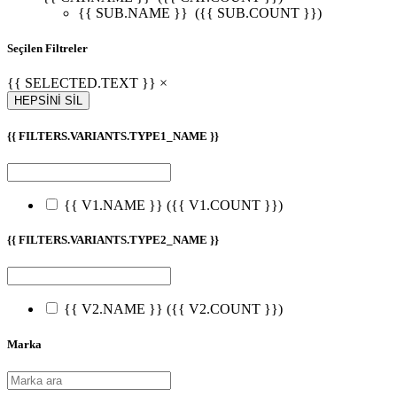
{{ SUB.NAME }}
({{ SUB.COUNT }})
Seçilen Filtreler
{{ SELECTED.TEXT }} ×
HEPSİNİ SİL
{{ FILTERS.VARIANTS.TYPE1_NAME }}
{{ V1.NAME }}
({{ V1.COUNT }})
{{ FILTERS.VARIANTS.TYPE2_NAME }}
{{ V2.NAME }}
({{ V2.COUNT }})
Marka