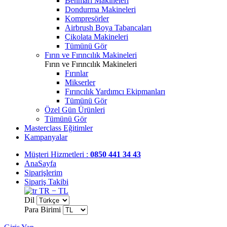
Benmari Makineleri
Dondurma Makineleri
Kompresörler
Airbrush Boya Tabancaları
Çikolata Makineleri
Tümünü Gör
Fırın ve Fırıncılık Makineleri
Fırın ve Fırıncılık Makineleri
Fırınlar
Mikserler
Fırıncılık Yardımcı Ekipmanları
Tümünü Gör
Özel Gün Ürünleri
Tümünü Gör
Masterclass Eğitimler
Kampanyalar
Müşteri Hizmetleri :
0850 441 34 43
AnaSayfa
Siparişlerim
Sipariş Takibi
TR − TL
Dil
Para Birimi