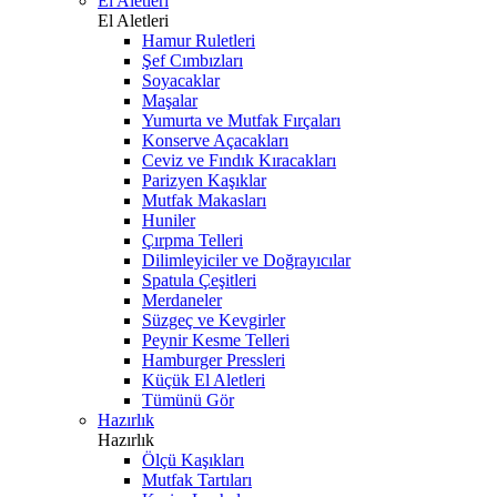
El Aletleri
El Aletleri
Hamur Ruletleri
Şef Cımbızları
Soyacaklar
Maşalar
Yumurta ve Mutfak Fırçaları
Konserve Açacakları
Ceviz ve Fındık Kıracakları
Parizyen Kaşıklar
Mutfak Makasları
Huniler
Çırpma Telleri
Dilimleyiciler ve Doğrayıcılar
Spatula Çeşitleri
Merdaneler
Süzgeç ve Kevgirler
Peynir Kesme Telleri
Hamburger Pressleri
Küçük El Aletleri
Tümünü Gör
Hazırlık
Hazırlık
Ölçü Kaşıkları
Mutfak Tartıları