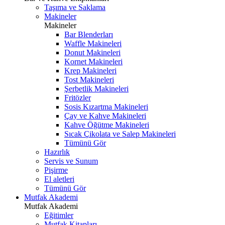
Taşıma ve Saklama
Makineler
Makineler
Bar Blenderları
Waffle Makineleri
Donut Makineleri
Kornet Makineleri
Krep Makineleri
Tost Makineleri
Şerbetlik Makineleri
Fritözler
Sosis Kızartma Makineleri
Çay ve Kahve Makineleri
Kahve Öğütme Makineleri
Sıcak Çikolata ve Salep Makineleri
Tümünü Gör
Hazırlık
Servis ve Sunum
Pişirme
El aletleri
Tümünü Gör
Mutfak Akademi
Mutfak Akademi
Eğitimler
Mutfak Kitapları