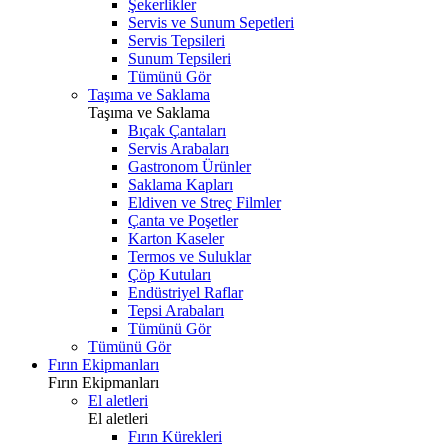
Şekerlikler
Servis ve Sunum Sepetleri
Servis Tepsileri
Sunum Tepsileri
Tümünü Gör
Taşıma ve Saklama
Taşıma ve Saklama
Bıçak Çantaları
Servis Arabaları
Gastronom Ürünler
Saklama Kapları
Eldiven ve Streç Filmler
Çanta ve Poşetler
Karton Kaseler
Termos ve Suluklar
Çöp Kutuları
Endüstriyel Raflar
Tepsi Arabaları
Tümünü Gör
Tümünü Gör
Fırın Ekipmanları
Fırın Ekipmanları
El aletleri
El aletleri
Fırın Kürekleri