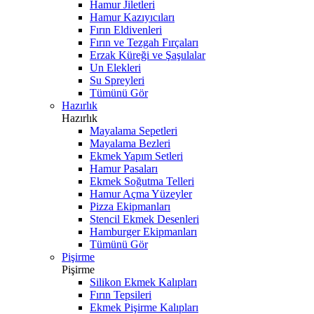
Hamur Jiletleri
Hamur Kazıyıcıları
Fırın Eldivenleri
Fırın ve Tezgah Fırçaları
Erzak Küreği ve Şaşulalar
Un Elekleri
Su Spreyleri
Tümünü Gör
Hazırlık
Hazırlık
Mayalama Sepetleri
Mayalama Bezleri
Ekmek Yapım Setleri
Hamur Pasaları
Ekmek Soğutma Telleri
Hamur Açma Yüzeyler
Pizza Ekipmanları
Stencil Ekmek Desenleri
Hamburger Ekipmanları
Tümünü Gör
Pişirme
Pişirme
Silikon Ekmek Kalıpları
Fırın Tepsileri
Ekmek Pişirme Kalıpları