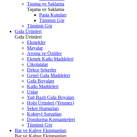
Taşıma ve Saklama
Taşıma ve Saklama
Pasta Kutuları
Tümünü Gör
Tümünü Gör
Gıda Ürünleri
Gıda Ürünleri
Ekmekler
Mayalar
Aroma ve Özütler
Ekmek Katkı Maddeleri
Çikolatalar
Dekor Şekerler
Genel Gıda Maddeleri
Gıda Boyaları
Katkı Maddeleri
Unlar
Yağ Bazlı Gıda Boyaları
Hobi Ürünleri (Yenmez)
Şeker Hamurları
Kokteyl Şurupları
Dondurma Konsantreleri
Tümünü Gör
Bar ve Kahve Ekipmanları
Bar ve Kahve Ekipmanları