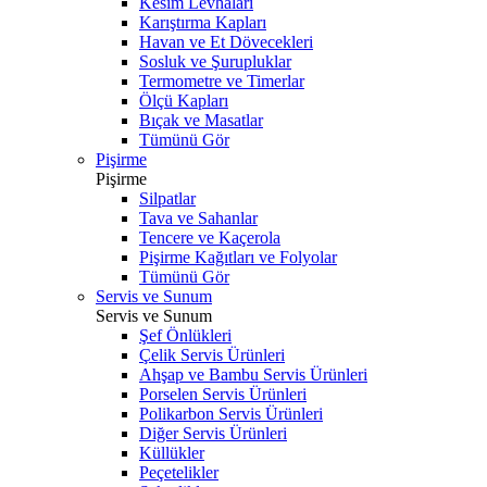
Kesim Levhaları
Karıştırma Kapları
Havan ve Et Dövecekleri
Sosluk ve Şurupluklar
Termometre ve Timerlar
Ölçü Kapları
Bıçak ve Masatlar
Tümünü Gör
Pişirme
Pişirme
Silpatlar
Tava ve Sahanlar
Tencere ve Kaçerola
Pişirme Kağıtları ve Folyolar
Tümünü Gör
Servis ve Sunum
Servis ve Sunum
Şef Önlükleri
Çelik Servis Ürünleri
Ahşap ve Bambu Servis Ürünleri
Porselen Servis Ürünleri
Polikarbon Servis Ürünleri
Diğer Servis Ürünleri
Küllükler
Peçetelikler