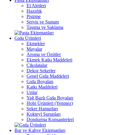
Pasta Ekipmanları
El Aletleri
Hazırlık
Pişirme
Servis ve Sunum
Taşıma ve Saklama
Gıda Ürünleri
Ekmekler
Mayalar
Aroma ve Özütler
Ekmek Katkı Maddeleri
Çikolatalar
Dekor Şekerler
Genel Gıda Maddeleri
Gıda Boyaları
Katkı Maddeleri
Unlar
Yağ Bazlı Gıda Boyaları
Hobi Ürünleri (Yenmez)
Şeker Hamurları
Kokteyl Şurupları
Dondurma Konsantreleri
Bar ve Kahve Ekipmanları