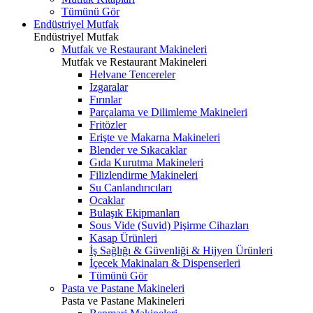
Tümünü Gör
Endüstriyel Mutfak
Endüstriyel Mutfak
Mutfak ve Restaurant Makineleri
Mutfak ve Restaurant Makineleri
Helvane Tencereler
Izgaralar
Fırınlar
Parçalama ve Dilimleme Makineleri
Fritözler
Erişte ve Makarna Makineleri
Blender ve Sıkacaklar
Gıda Kurutma Makineleri
Filizlendirme Makineleri
Su Canlandırıcıları
Ocaklar
Bulaşık Ekipmanları
Sous Vide (Suvid) Pişirme Cihazları
Kasap Ürünleri
İş Sağlığı & Güvenliği & Hijyen Ürünleri
İçecek Makinaları & Dispenserleri
Tümünü Gör
Pasta ve Pastane Makineleri
Pasta ve Pastane Makineleri