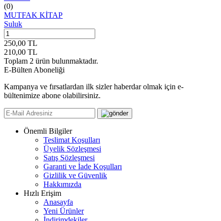
(0)
MUTFAK KİTAP
Suluk
250,00
TL
210,00
TL
Toplam
2
ürün bulunmaktadır.
E-Bülten Aboneliği
Kampanya ve fırsatlardan ilk sizler haberdar olmak için e-
bültenimize abone olabilirsiniz.
Önemli Bilgiler
Teslimat Koşulları
Üyelik Sözleşmesi
Satış Sözleşmesi
Garanti ve İade Koşulları
Gizlilik ve Güvenlik
Hakkımızda
Hızlı Erişim
Anasayfa
Yeni Ürünler
İndirimdekiler