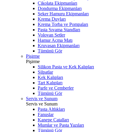
Çikolata Ekipmanları
Dondurma Ekipmanları
Şeker Hamuru Ekipmanları
Krema Duyları
Krema Torba ve Pompaları
Pasta Sıvama Standları
Volovan Setler
Hamur Açma Matı
Kruvasan Ekipmanları
Tümünü Gör
Pişirme
Pişirme
Silikon Pasta ve Kek Kalıpları
Silpatlar
Kek Kalıpları
Tart Kalıpları
Parfe ve Çemberler
Tümünü Gör
Servis ve Sunum
Servis ve Sunum
Pasta Altlıkları
Fanuslar
Kanepe Çatalları
Mumlar ve Pasta Yazıları
Tümünü Gör