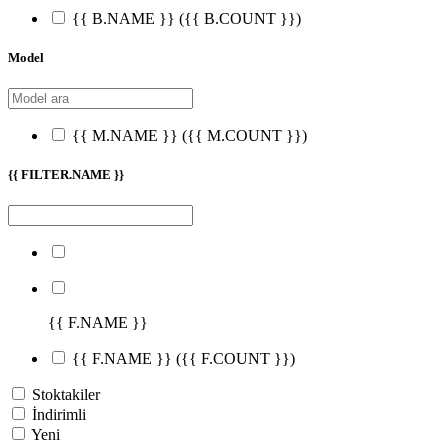
{{ B.NAME }}
({{ B.COUNT }})
Model
{{ M.NAME }}
({{ M.COUNT }})
{{ FILTER.NAME }}
{{ F.NAME }}
{{ F.NAME }}
({{ F.COUNT }})
Stoktakiler
İndirimli
Yeni