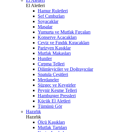
El Aletleri
El Aletleri
Hamur Ruletleri
Şef Cımbızları
Soyacaklar
Maşalar
Yumurta ve Mutfak Fırçaları
Konserve Açacakları
Ceviz ve Fındık Kıracakları
Parizyen Kaşıklar
Mutfak Makasları
Huniler
Çırpma Telleri
Dilimleyiciler ve Doğrayıcılar
Spatula Çeşitleri
Merdaneler
Süzgeç ve Kevgirler
Peynir Kesme Telleri
Hamburger Pressleri
Küçük El Aletleri
Tümünü Gör
Hazırlık
Hazırlık
Ölçü Kaşıkları
Mutfak Tartıları