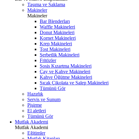
Taşıma ve Saklama
Makineler
Makineler
Bar Blenderları
Waffle Makineleri
Donut Makineleri
Kornet Makineleri
Krep Makineleri
Tost Makineleri
Şerbetlik Makineleri
Fritözler
Sosis Kızartma Makineleri
Çay ve Kahve Makineleri
Kahve Öğütme Makineleri
Sıcak Çikolata ve Salep Makineleri
Tümünü Gör
Hazırlık
Servis ve Sunum
Pişirme
El aletleri
Tümünü Gör
Mutfak Akademi
Mutfak Akademi
Eğitimler
Mutfak Kitapları