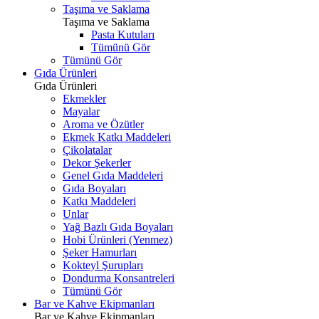
Taşıma ve Saklama
Taşıma ve Saklama
Pasta Kutuları
Tümünü Gör
Tümünü Gör
Gıda Ürünleri
Gıda Ürünleri
Ekmekler
Mayalar
Aroma ve Özütler
Ekmek Katkı Maddeleri
Çikolatalar
Dekor Şekerler
Genel Gıda Maddeleri
Gıda Boyaları
Katkı Maddeleri
Unlar
Yağ Bazlı Gıda Boyaları
Hobi Ürünleri (Yenmez)
Şeker Hamurları
Kokteyl Şurupları
Dondurma Konsantreleri
Tümünü Gör
Bar ve Kahve Ekipmanları
Bar ve Kahve Ekipmanları