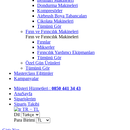
Benmari Makineleri
Dondurma Makineleri
Kompresörler
Airbrush Boya Tabancaları
Çikolata Makineleri
Tümünü Gör
Fırın ve Fırıncılık Makineleri
Fırın ve Fırıncılık Makineleri
Fırınlar
Mikserler
Fırıncılık Yardımcı Ekipmanları
Tümünü Gör
Özel Gün Ürünleri
Tümünü Gör
Masterclass Eğitimler
Kampanyalar
Müşteri Hizmetleri :
0850 441 34 43
AnaSayfa
Siparişlerim
Sipariş Takibi
TR − TL
Dil
Para Birimi