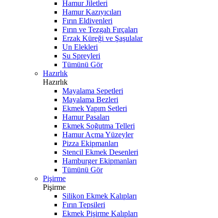
Hamur Jiletleri
Hamur Kazıyıcıları
Fırın Eldivenleri
Fırın ve Tezgah Fırçaları
Erzak Küreği ve Şaşulalar
Un Elekleri
Su Spreyleri
Tümünü Gör
Hazırlık
Hazırlık
Mayalama Sepetleri
Mayalama Bezleri
Ekmek Yapım Setleri
Hamur Pasaları
Ekmek Soğutma Telleri
Hamur Açma Yüzeyler
Pizza Ekipmanları
Stencil Ekmek Desenleri
Hamburger Ekipmanları
Tümünü Gör
Pişirme
Pişirme
Silikon Ekmek Kalıpları
Fırın Tepsileri
Ekmek Pişirme Kalıpları