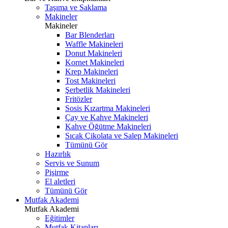
Taşıma ve Saklama
Makineler
Makineler
Bar Blenderları
Waffle Makineleri
Donut Makineleri
Kornet Makineleri
Krep Makineleri
Tost Makineleri
Şerbetlik Makineleri
Fritözler
Sosis Kızartma Makineleri
Çay ve Kahve Makineleri
Kahve Öğütme Makineleri
Sıcak Çikolata ve Salep Makineleri
Tümünü Gör
Hazırlık
Servis ve Sunum
Pişirme
El aletleri
Tümünü Gör
Mutfak Akademi
Mutfak Akademi
Eğitimler
Mutfak Kitapları