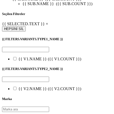
{{ SUB.NAME }}
({{ SUB.COUNT }})
Seçilen Filtreler
{{ SELECTED.TEXT }} ×
HEPSİNİ SİL
{{ FILTERS.VARIANTS.TYPE1_NAME }}
{{ V1.NAME }}
({{ V1.COUNT }})
{{ FILTERS.VARIANTS.TYPE2_NAME }}
{{ V2.NAME }}
({{ V2.COUNT }})
Marka