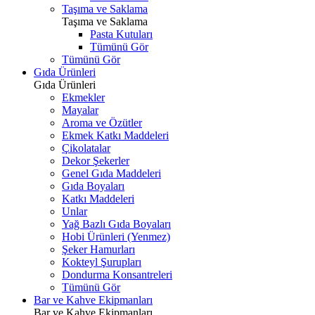
Taşıma ve Saklama
Taşıma ve Saklama
Pasta Kutuları
Tümünü Gör
Tümünü Gör
Gıda Ürünleri
Gıda Ürünleri
Ekmekler
Mayalar
Aroma ve Özütler
Ekmek Katkı Maddeleri
Çikolatalar
Dekor Şekerler
Genel Gıda Maddeleri
Gıda Boyaları
Katkı Maddeleri
Unlar
Yağ Bazlı Gıda Boyaları
Hobi Ürünleri (Yenmez)
Şeker Hamurları
Kokteyl Şurupları
Dondurma Konsantreleri
Tümünü Gör
Bar ve Kahve Ekipmanları
Bar ve Kahve Ekipmanları