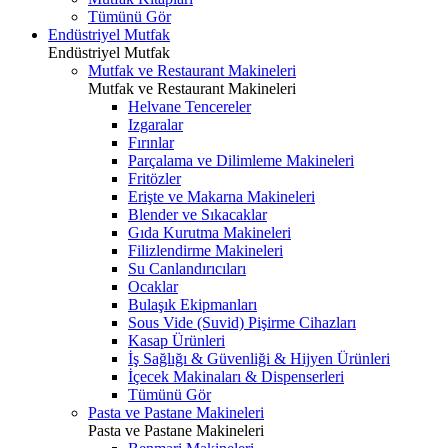
Tümünü Gör
Endüstriyel Mutfak
Endüstriyel Mutfak
Mutfak ve Restaurant Makineleri
Mutfak ve Restaurant Makineleri
Helvane Tencereler
Izgaralar
Fırınlar
Parçalama ve Dilimleme Makineleri
Fritözler
Erişte ve Makarna Makineleri
Blender ve Sıkacaklar
Gıda Kurutma Makineleri
Filizlendirme Makineleri
Su Canlandırıcıları
Ocaklar
Bulaşık Ekipmanları
Sous Vide (Suvid) Pişirme Cihazları
Kasap Ürünleri
İş Sağlığı & Güvenliği & Hijyen Ürünleri
İçecek Makinaları & Dispenserleri
Tümünü Gör
Pasta ve Pastane Makineleri
Pasta ve Pastane Makineleri