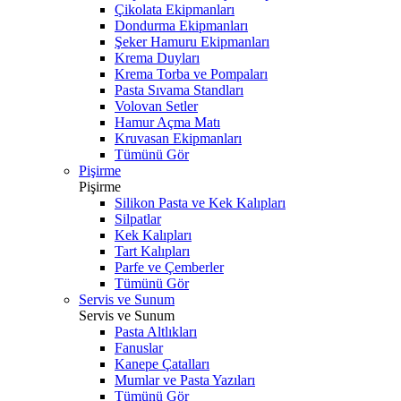
Çikolata Ekipmanları
Dondurma Ekipmanları
Şeker Hamuru Ekipmanları
Krema Duyları
Krema Torba ve Pompaları
Pasta Sıvama Standları
Volovan Setler
Hamur Açma Matı
Kruvasan Ekipmanları
Tümünü Gör
Pişirme
Pişirme
Silikon Pasta ve Kek Kalıpları
Silpatlar
Kek Kalıpları
Tart Kalıpları
Parfe ve Çemberler
Tümünü Gör
Servis ve Sunum
Servis ve Sunum
Pasta Altlıkları
Fanuslar
Kanepe Çatalları
Mumlar ve Pasta Yazıları
Tümünü Gör