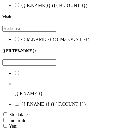
{{ B.NAME }}
({{ B.COUNT }})
Model
{{ M.NAME }}
({{ M.COUNT }})
{{ FILTER.NAME }}
{{ F.NAME }}
{{ F.NAME }}
({{ F.COUNT }})
Stoktakiler
İndirimli
Yeni