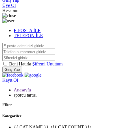
Giriş Yap
Üye Ol
Hesabım
E-POSTA İLE
TELEFON İLE
Beni Hatırla
Şifremi Unuttum
Giriş Yap
Kayıt Ol
Anasayfa
sporcu tartısı
Filtre
Kategoriler
{{ CAT.NAME }}
({{ CAT.COUNT }})