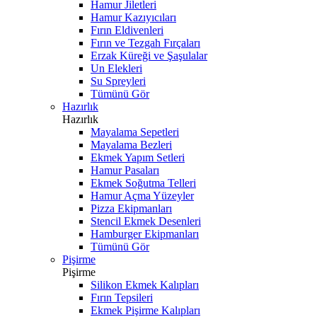
Hamur Jiletleri
Hamur Kazıyıcıları
Fırın Eldivenleri
Fırın ve Tezgah Fırçaları
Erzak Küreği ve Şaşulalar
Un Elekleri
Su Spreyleri
Tümünü Gör
Hazırlık
Hazırlık
Mayalama Sepetleri
Mayalama Bezleri
Ekmek Yapım Setleri
Hamur Pasaları
Ekmek Soğutma Telleri
Hamur Açma Yüzeyler
Pizza Ekipmanları
Stencil Ekmek Desenleri
Hamburger Ekipmanları
Tümünü Gör
Pişirme
Pişirme
Silikon Ekmek Kalıpları
Fırın Tepsileri
Ekmek Pişirme Kalıpları