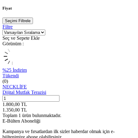
Fiyat
Seçimi Filtrele
Filtre
Seç ve Sepete Ekle
Görünüm :
%
25
İndirim
Tükendi
(0)
NECKLİFE
Dijital Mutfak Terazisi
1.800,00
TL
1.350,00
TL
Toplam
1
ürün bulunmaktadır.
E-Bülten Aboneliği
Kampanya ve fırsatlardan ilk sizler haberdar olmak için e-
bültenimize abone olabilirsiniz.