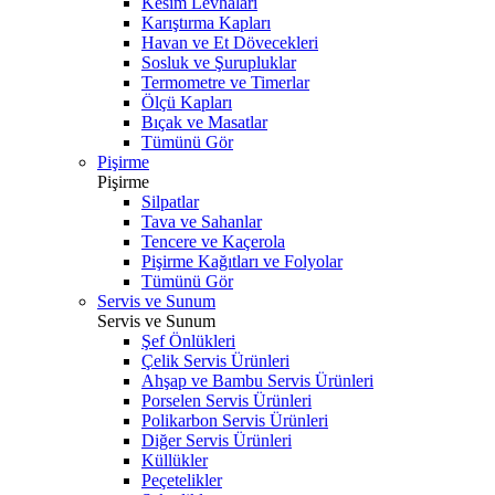
Kesim Levhaları
Karıştırma Kapları
Havan ve Et Dövecekleri
Sosluk ve Şurupluklar
Termometre ve Timerlar
Ölçü Kapları
Bıçak ve Masatlar
Tümünü Gör
Pişirme
Pişirme
Silpatlar
Tava ve Sahanlar
Tencere ve Kaçerola
Pişirme Kağıtları ve Folyolar
Tümünü Gör
Servis ve Sunum
Servis ve Sunum
Şef Önlükleri
Çelik Servis Ürünleri
Ahşap ve Bambu Servis Ürünleri
Porselen Servis Ürünleri
Polikarbon Servis Ürünleri
Diğer Servis Ürünleri
Küllükler
Peçetelikler