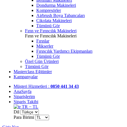
Benmari Makineleri
Dondurma Makineleri
Kompresörler
Airbrush Boya Tabancaları
Çikolata Makineleri
Tümünü Gör
Fırın ve Fırıncılık Makineleri
Fırın ve Fırıncılık Makineleri
Fırınlar
Mikserler
Fırıncılık Yardımcı Ekipmanları
Tümünü Gör
Özel Gün Ürünleri
Tümünü Gör
Masterclass Eğitimler
Kampanyalar
Müşteri Hizmetleri :
0850 441 34 43
AnaSayfa
Siparişlerim
Sipariş Takibi
TR − TL
Dil
Para Birimi