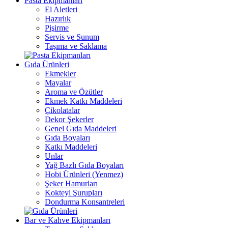
Pasta Ekipmanları
El Aletleri
Hazırlık
Pişirme
Servis ve Sunum
Taşıma ve Saklama
Gıda Ürünleri
Ekmekler
Mayalar
Aroma ve Özütler
Ekmek Katkı Maddeleri
Çikolatalar
Dekor Şekerler
Genel Gıda Maddeleri
Gıda Boyaları
Katkı Maddeleri
Unlar
Yağ Bazlı Gıda Boyaları
Hobi Ürünleri (Yenmez)
Şeker Hamurları
Kokteyl Şurupları
Dondurma Konsantreleri
Bar ve Kahve Ekipmanları