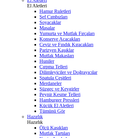
El Aletleri
El Aletleri
Hamur Ruletleri
Şef Cımbızları
Soyacaklar
Maşalar
Yumurta ve Mutfak Fırçaları
Konserve Açacakları
Ceviz ve Fındık Kıracakları
Parizyen Kaşıklar
Mutfak Makasları
Huniler
Çırpma Telleri
Dilimleyiciler ve Doğrayıcılar
Spatula Çeşitleri
Merdaneler
Süzgeç ve Kevgirler
Peynir Kesme Telleri
Hamburger Pressleri
Küçük El Aletleri
Tümünü Gör
Hazırlık
Hazırlık
Ölçü Kaşıkları
Mutfak Tartıları