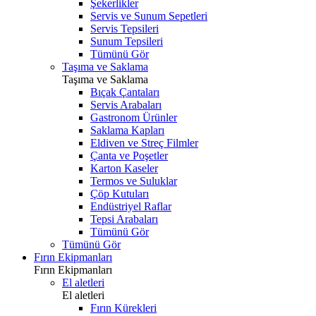
Şekerlikler
Servis ve Sunum Sepetleri
Servis Tepsileri
Sunum Tepsileri
Tümünü Gör
Taşıma ve Saklama
Taşıma ve Saklama
Bıçak Çantaları
Servis Arabaları
Gastronom Ürünler
Saklama Kapları
Eldiven ve Streç Filmler
Çanta ve Poşetler
Karton Kaseler
Termos ve Suluklar
Çöp Kutuları
Endüstriyel Raflar
Tepsi Arabaları
Tümünü Gör
Tümünü Gör
Fırın Ekipmanları
Fırın Ekipmanları
El aletleri
El aletleri
Fırın Kürekleri