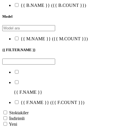
{{ B.NAME }}
({{ B.COUNT }})
Model
{{ M.NAME }}
({{ M.COUNT }})
{{ FILTER.NAME }}
{{ F.NAME }}
{{ F.NAME }}
({{ F.COUNT }})
Stoktakiler
İndirimli
Yeni