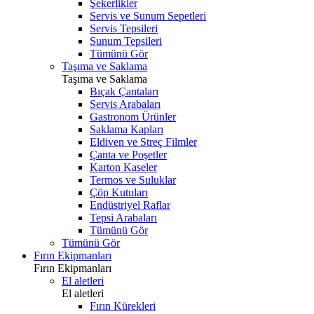
Şekerlikler
Servis ve Sunum Sepetleri
Servis Tepsileri
Sunum Tepsileri
Tümünü Gör
Taşıma ve Saklama
Taşıma ve Saklama
Bıçak Çantaları
Servis Arabaları
Gastronom Ürünler
Saklama Kapları
Eldiven ve Streç Filmler
Çanta ve Poşetler
Karton Kaseler
Termos ve Suluklar
Çöp Kutuları
Endüstriyel Raflar
Tepsi Arabaları
Tümünü Gör
Tümünü Gör
Fırın Ekipmanları
Fırın Ekipmanları
El aletleri
El aletleri
Fırın Kürekleri