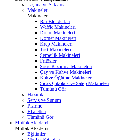
Taşıma ve Saklama
Makineler
Makineler
Bar Blenderları
Waffle Makineleri
Donut Makineleri
Kornet Makineleri
Krep Makineleri
Tost Makineleri
Şerbetlik Makineleri
Fritözler
Sosis Kızartma Makineleri
Çay ve Kahve Makineleri
Kahve Öğütme Makineleri
Sıcak Çikolata ve Salep Makineleri
Tümünü Gör
Hazırlık
Servis ve Sunum
Pişirme
El aletleri
Tümünü Gör
Mutfak Akademi
Mutfak Akademi
Eğitimler
Mutfak Kitapları