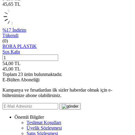
45,65
TL
%
17
İndirim
Tükendi
(0)
BORA PLASTiK
Sos Kabı
54,00
TL
45,00
TL
Toplam
23
ürün bulunmaktadır.
E-Bülten Aboneliği
Kampanya ve fırsatlardan ilk sizler haberdar olmak için e-
bültenimize abone olabilirsiniz.
Önemli Bilgiler
Teslimat Koşulları
Üyelik Sözleşmesi
Satış Sözleşmesi