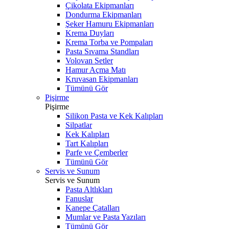
Çikolata Ekipmanları
Dondurma Ekipmanları
Şeker Hamuru Ekipmanları
Krema Duyları
Krema Torba ve Pompaları
Pasta Sıvama Standları
Volovan Setler
Hamur Açma Matı
Kruvasan Ekipmanları
Tümünü Gör
Pişirme
Pişirme
Silikon Pasta ve Kek Kalıpları
Silpatlar
Kek Kalıpları
Tart Kalıpları
Parfe ve Çemberler
Tümünü Gör
Servis ve Sunum
Servis ve Sunum
Pasta Altlıkları
Fanuslar
Kanepe Çatalları
Mumlar ve Pasta Yazıları
Tümünü Gör