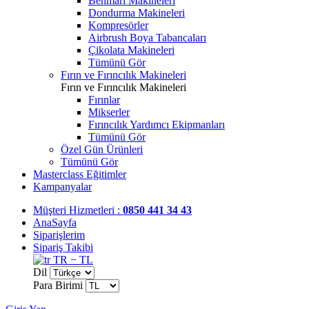
Benmari Makineleri
Dondurma Makineleri
Kompresörler
Airbrush Boya Tabancaları
Çikolata Makineleri
Tümünü Gör
Fırın ve Fırıncılık Makineleri
Fırın ve Fırıncılık Makineleri
Fırınlar
Mikserler
Fırıncılık Yardımcı Ekipmanları
Tümünü Gör
Özel Gün Ürünleri
Tümünü Gör
Masterclass Eğitimler
Kampanyalar
Müşteri Hizmetleri :
0850 441 34 43
AnaSayfa
Siparişlerim
Sipariş Takibi
TR − TL
Dil
Para Birimi