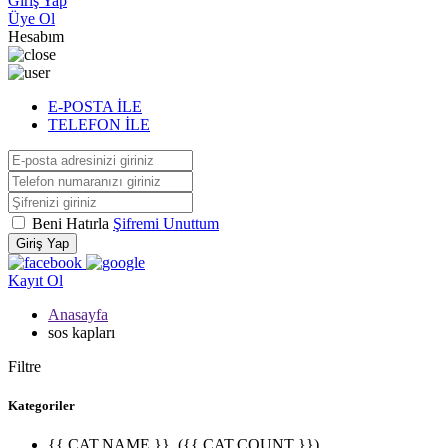
Giriş Yap
Üye Ol
Hesabım
E-POSTA İLE
TELEFON İLE
Beni Hatırla
Şifremi Unuttum
Giriş Yap
Kayıt Ol
Anasayfa
sos kapları
Filtre
Kategoriler
{{ CAT.NAME }}
({{ CAT.COUNT }})