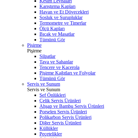
Kesim Levhaları
Karıştırma Kapları
Havan ve Et Dövecekleri
Sosluk ve Şurupluklar
Termometre ve Timerlar
Ölçü Kapları
Bıçak ve Masatlar
Tümünü Gör
Pişirme
Pişirme
Silpatlar
Tava ve Sahanlar
Tencere ve Kaçerola
Pişirme Kağıtları ve Folyolar
Tümünü Gör
Servis ve Sunum
Servis ve Sunum
Şef Önlükleri
Çelik Servis Ürünleri
Ahşap ve Bambu Servis Ürünleri
Porselen Servis Ürünleri
Polikarbon Servis Ürünleri
Diğer Servis Ürünleri
Küllükler
Peçetelikler