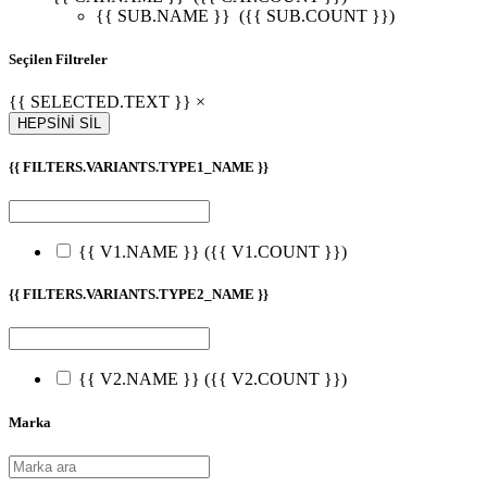
{{ SUB.NAME }}
({{ SUB.COUNT }})
Seçilen Filtreler
{{ SELECTED.TEXT }} ×
HEPSİNİ SİL
{{ FILTERS.VARIANTS.TYPE1_NAME }}
{{ V1.NAME }}
({{ V1.COUNT }})
{{ FILTERS.VARIANTS.TYPE2_NAME }}
{{ V2.NAME }}
({{ V2.COUNT }})
Marka