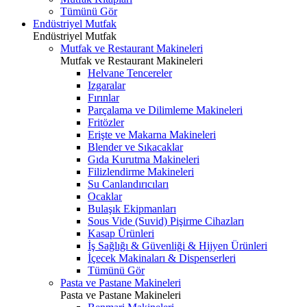
Tümünü Gör
Endüstriyel Mutfak
Endüstriyel Mutfak
Mutfak ve Restaurant Makineleri
Mutfak ve Restaurant Makineleri
Helvane Tencereler
Izgaralar
Fırınlar
Parçalama ve Dilimleme Makineleri
Fritözler
Erişte ve Makarna Makineleri
Blender ve Sıkacaklar
Gıda Kurutma Makineleri
Filizlendirme Makineleri
Su Canlandırıcıları
Ocaklar
Bulaşık Ekipmanları
Sous Vide (Suvid) Pişirme Cihazları
Kasap Ürünleri
İş Sağlığı & Güvenliği & Hijyen Ürünleri
İçecek Makinaları & Dispenserleri
Tümünü Gör
Pasta ve Pastane Makineleri
Pasta ve Pastane Makineleri