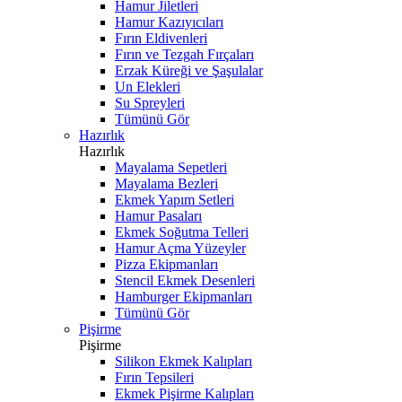
Hamur Jiletleri
Hamur Kazıyıcıları
Fırın Eldivenleri
Fırın ve Tezgah Fırçaları
Erzak Küreği ve Şaşulalar
Un Elekleri
Su Spreyleri
Tümünü Gör
Hazırlık
Hazırlık
Mayalama Sepetleri
Mayalama Bezleri
Ekmek Yapım Setleri
Hamur Pasaları
Ekmek Soğutma Telleri
Hamur Açma Yüzeyler
Pizza Ekipmanları
Stencil Ekmek Desenleri
Hamburger Ekipmanları
Tümünü Gör
Pişirme
Pişirme
Silikon Ekmek Kalıpları
Fırın Tepsileri
Ekmek Pişirme Kalıpları