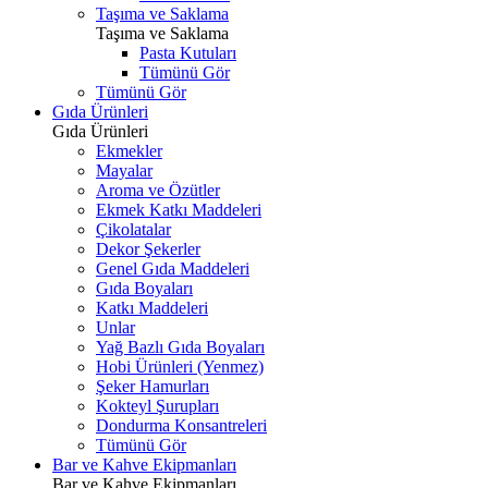
Taşıma ve Saklama
Taşıma ve Saklama
Pasta Kutuları
Tümünü Gör
Tümünü Gör
Gıda Ürünleri
Gıda Ürünleri
Ekmekler
Mayalar
Aroma ve Özütler
Ekmek Katkı Maddeleri
Çikolatalar
Dekor Şekerler
Genel Gıda Maddeleri
Gıda Boyaları
Katkı Maddeleri
Unlar
Yağ Bazlı Gıda Boyaları
Hobi Ürünleri (Yenmez)
Şeker Hamurları
Kokteyl Şurupları
Dondurma Konsantreleri
Tümünü Gör
Bar ve Kahve Ekipmanları
Bar ve Kahve Ekipmanları