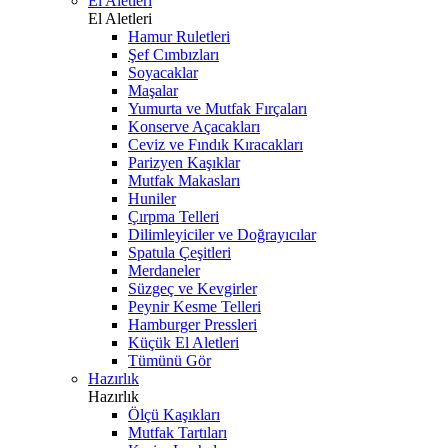
El Aletleri
El Aletleri
Hamur Ruletleri
Şef Cımbızları
Soyacaklar
Maşalar
Yumurta ve Mutfak Fırçaları
Konserve Açacakları
Ceviz ve Fındık Kıracakları
Parizyen Kaşıklar
Mutfak Makasları
Huniler
Çırpma Telleri
Dilimleyiciler ve Doğrayıcılar
Spatula Çeşitleri
Merdaneler
Süzgeç ve Kevgirler
Peynir Kesme Telleri
Hamburger Pressleri
Küçük El Aletleri
Tümünü Gör
Hazırlık
Hazırlık
Ölçü Kaşıkları
Mutfak Tartıları