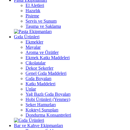
Pasta Ekipmanları
El Aletleri
Hazırlık
Pişirme
Servis ve Sunum
Taşıma ve Saklama
Gıda Ürünleri
Ekmekler
Mayalar
Aroma ve Özütler
Ekmek Katkı Maddeleri
Çikolatalar
Dekor Şekerler
Genel Gıda Maddeleri
Gıda Boyaları
Katkı Maddeleri
Unlar
Yağ Bazlı Gıda Boyaları
Hobi Ürünleri (Yenmez)
Şeker Hamurları
Kokteyl Şurupları
Dondurma Konsantreleri
Bar ve Kahve Ekipmanları