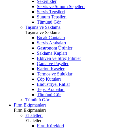
Şekerlikler
Servis ve Sunum Sepetleri
Servis Tepsileri
Sunum Tepsileri
Tümünü Gör
Taşıma ve Saklama
Taşıma ve Saklama
Bıçak Çantaları
Servis Arabaları
Gastronom Ürünler
Saklama Kapları
Eldiven ve Streç Filmler
Çanta ve Poşetler
Karton Kaseler
Termos ve Suluklar
Çöp Kutuları
Endüstriyel Raflar
Tepsi Arabaları
Tümünü Gör
Tümünü Gör
Fırın Ekipmanları
Fırın Ekipmanları
El aletleri
El aletleri
Fırın Kürekleri