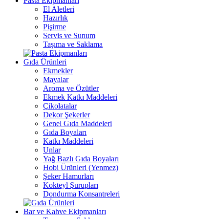
Pasta Ekipmanları
El Aletleri
Hazırlık
Pişirme
Servis ve Sunum
Taşıma ve Saklama
Gıda Ürünleri
Ekmekler
Mayalar
Aroma ve Özütler
Ekmek Katkı Maddeleri
Çikolatalar
Dekor Şekerler
Genel Gıda Maddeleri
Gıda Boyaları
Katkı Maddeleri
Unlar
Yağ Bazlı Gıda Boyaları
Hobi Ürünleri (Yenmez)
Şeker Hamurları
Kokteyl Şurupları
Dondurma Konsantreleri
Bar ve Kahve Ekipmanları