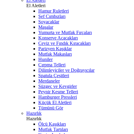
El Aletleri
El Aletleri
Hamur Ruletleri
Şef Cımbızları
Soyacaklar
Maşalar
Yumurta ve Mutfak Fırçaları
Konserve Açacakları
Ceviz ve Fındık Kıracakları
Parizyen Kaşıklar
Mutfak Makasları
Huniler
Çırpma Telleri
Dilimleyiciler ve Doğrayıcılar
Spatula Çeşitleri
Merdaneler
Süzgeç ve Kevgirler
Peynir Kesme Telleri
Hamburger Pressleri
Küçük El Aletleri
Tümünü Gör
Hazırlık
Hazırlık
Ölçü Kaşıkları
Mutfak Tartıları