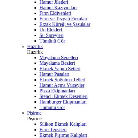
Hamur Jiletleri
Hamur Kazıyıcıları
Fırın Eldivenleri
Fırın ve Tezgah Fırçaları
Erzak Küreği ve Şaşulalar
Un Elekleri
Su Spreyleri
Tümünü Gör
Hazırlık
Hazırlık
Mayalama Sepetleri
Mayalama Bezleri
Ekmek Yapım Setleri
Hamur Pasaları
Ekmek Soğutma Telleri
Hamur Açma Yüzeyler
Pizza Ekipmanları
Stencil Ekmek Desenleri
Hamburger Ekipmanları
Tümünü Gör
Pişirme
Pişirme
Silikon Ekmek Kalıpları
Fırın Tepsileri
Ekmek Pişirme Kalıpları