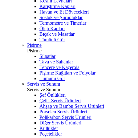
Kesim Levhaları
Karıştırma Kapları
Havan ve Et Dövecekleri
Sosluk ve Şurupluklar
Termometre ve Timerlar
Ölçü Kapları
Bıçak ve Masatlar
Tümünü Gör
Pişirme
Pişirme
Silpatlar
Tava ve Sahanlar
Tencere ve Kaçerola
Pişirme Kağıtları ve Folyolar
Tümünü Gör
Servis ve Sunum
Servis ve Sunum
Şef Önlükleri
Çelik Servis Ürünleri
Ahşap ve Bambu Servis Ürünleri
Porselen Servis Ürünleri
Polikarbon Servis Ürünleri
Diğer Servis Ürünleri
Küllükler
Peçetelikler