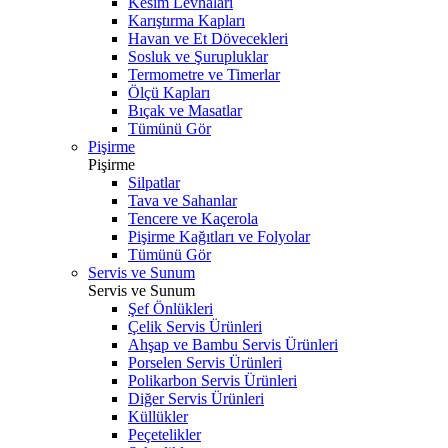
Kesim Levhaları
Karıştırma Kapları
Havan ve Et Dövecekleri
Sosluk ve Şurupluklar
Termometre ve Timerlar
Ölçü Kapları
Bıçak ve Masatlar
Tümünü Gör
Pişirme
Pişirme
Silpatlar
Tava ve Sahanlar
Tencere ve Kaçerola
Pişirme Kağıtları ve Folyolar
Tümünü Gör
Servis ve Sunum
Servis ve Sunum
Şef Önlükleri
Çelik Servis Ürünleri
Ahşap ve Bambu Servis Ürünleri
Porselen Servis Ürünleri
Polikarbon Servis Ürünleri
Diğer Servis Ürünleri
Küllükler
Peçetelikler