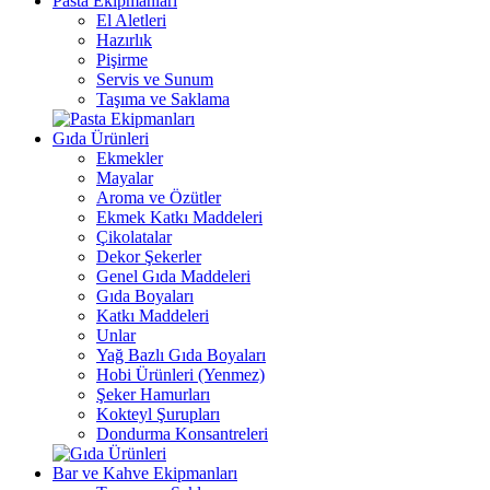
Pasta Ekipmanları
El Aletleri
Hazırlık
Pişirme
Servis ve Sunum
Taşıma ve Saklama
Gıda Ürünleri
Ekmekler
Mayalar
Aroma ve Özütler
Ekmek Katkı Maddeleri
Çikolatalar
Dekor Şekerler
Genel Gıda Maddeleri
Gıda Boyaları
Katkı Maddeleri
Unlar
Yağ Bazlı Gıda Boyaları
Hobi Ürünleri (Yenmez)
Şeker Hamurları
Kokteyl Şurupları
Dondurma Konsantreleri
Bar ve Kahve Ekipmanları