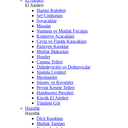
El Aletleri
El Aletleri
Hamur Ruletleri
Şef Cımbızları
Soyacaklar
Maşalar
Yumurta ve Mutfak Fırçaları
Konserve Açacakları
Ceviz ve Fındık Kıracakları
Parizyen Kaşıklar
Mutfak Makasları
Huniler
Çırpma Telleri
Dilimleyiciler ve Doğrayıcılar
Spatula Çeşitleri
Merdaneler
Süzgeç ve Kevgirler
Peynir Kesme Telleri
Hamburger Pressleri
Küçük El Aletleri
Tümünü Gör
Hazırlık
Hazırlık
Ölçü Kaşıkları
Mutfak Tartıları