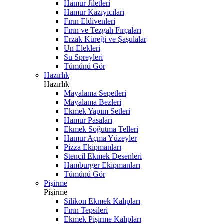
Hamur Jiletleri
Hamur Kazıyıcıları
Fırın Eldivenleri
Fırın ve Tezgah Fırçaları
Erzak Küreği ve Şaşulalar
Un Elekleri
Su Spreyleri
Tümünü Gör
Hazırlık
Hazırlık
Mayalama Sepetleri
Mayalama Bezleri
Ekmek Yapım Setleri
Hamur Pasaları
Ekmek Soğutma Telleri
Hamur Açma Yüzeyler
Pizza Ekipmanları
Stencil Ekmek Desenleri
Hamburger Ekipmanları
Tümünü Gör
Pişirme
Pişirme
Silikon Ekmek Kalıpları
Fırın Tepsileri
Ekmek Pişirme Kalıpları