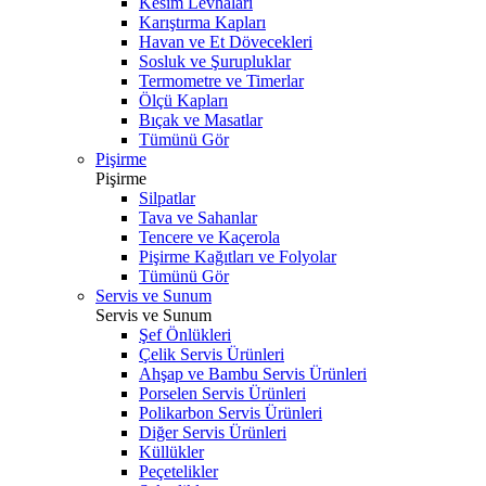
Kesim Levhaları
Karıştırma Kapları
Havan ve Et Dövecekleri
Sosluk ve Şurupluklar
Termometre ve Timerlar
Ölçü Kapları
Bıçak ve Masatlar
Tümünü Gör
Pişirme
Pişirme
Silpatlar
Tava ve Sahanlar
Tencere ve Kaçerola
Pişirme Kağıtları ve Folyolar
Tümünü Gör
Servis ve Sunum
Servis ve Sunum
Şef Önlükleri
Çelik Servis Ürünleri
Ahşap ve Bambu Servis Ürünleri
Porselen Servis Ürünleri
Polikarbon Servis Ürünleri
Diğer Servis Ürünleri
Küllükler
Peçetelikler