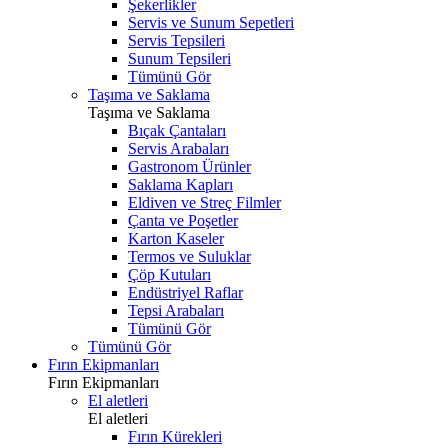
Şekerlikler
Servis ve Sunum Sepetleri
Servis Tepsileri
Sunum Tepsileri
Tümünü Gör
Taşıma ve Saklama
Taşıma ve Saklama
Bıçak Çantaları
Servis Arabaları
Gastronom Ürünler
Saklama Kapları
Eldiven ve Streç Filmler
Çanta ve Poşetler
Karton Kaseler
Termos ve Suluklar
Çöp Kutuları
Endüstriyel Raflar
Tepsi Arabaları
Tümünü Gör
Tümünü Gör
Fırın Ekipmanları
Fırın Ekipmanları
El aletleri
El aletleri
Fırın Kürekleri