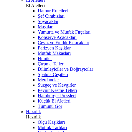
El Aletleri
El Aletleri
Hamur Ruletleri
Şef Cımbızları
Soyacaklar
Maşalar
Yumurta ve Mutfak Fırçaları
Konserve Açacakları
Ceviz ve Fındık Kıracakları
Parizyen Kaşıklar
Mutfak Makasları
Huniler
Çırpma Telleri
Dilimleyiciler ve Doğrayıcılar
Spatula Çeşitleri
Merdaneler
Süzgeç ve Kevgirler
Peynir Kesme Telleri
Hamburger Pressleri
Küçük El Aletleri
Tümünü Gör
Hazırlık
Hazırlık
Ölçü Kaşıkları
Mutfak Tartıları