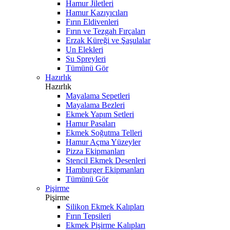
Hamur Jiletleri
Hamur Kazıyıcıları
Fırın Eldivenleri
Fırın ve Tezgah Fırçaları
Erzak Küreği ve Şaşulalar
Un Elekleri
Su Spreyleri
Tümünü Gör
Hazırlık
Hazırlık
Mayalama Sepetleri
Mayalama Bezleri
Ekmek Yapım Setleri
Hamur Pasaları
Ekmek Soğutma Telleri
Hamur Açma Yüzeyler
Pizza Ekipmanları
Stencil Ekmek Desenleri
Hamburger Ekipmanları
Tümünü Gör
Pişirme
Pişirme
Silikon Ekmek Kalıpları
Fırın Tepsileri
Ekmek Pişirme Kalıpları