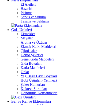
Pasta Ekipmanları
El Aletleri
Hazırlık
Pişirme
Servis ve Sunum
Taşıma ve Saklama
Gıda Ürünleri
Ekmekler
Mayalar
Aroma ve Özütler
Ekmek Katkı Maddeleri
Çikolatalar
Dekor Şekerler
Genel Gıda Maddeleri
Gıda Boyaları
Katkı Maddeleri
Unlar
Yağ Bazlı Gıda Boyaları
Hobi Ürünleri (Yenmez)
Şeker Hamurları
Kokteyl Şurupları
Dondurma Konsantreleri
Bar ve Kahve Ekipmanları