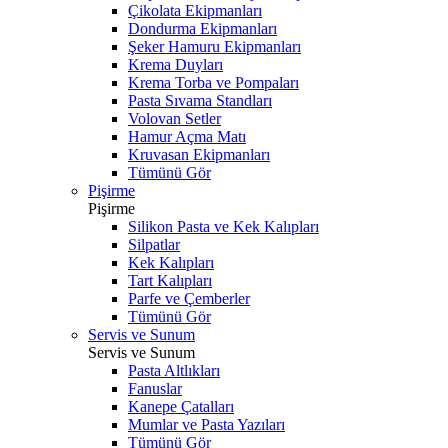
Çikolata Ekipmanları
Dondurma Ekipmanları
Şeker Hamuru Ekipmanları
Krema Duyları
Krema Torba ve Pompaları
Pasta Sıvama Standları
Volovan Setler
Hamur Açma Matı
Kruvasan Ekipmanları
Tümünü Gör
Pişirme
Pişirme
Silikon Pasta ve Kek Kalıpları
Silpatlar
Kek Kalıpları
Tart Kalıpları
Parfe ve Çemberler
Tümünü Gör
Servis ve Sunum
Servis ve Sunum
Pasta Altlıkları
Fanuslar
Kanepe Çatalları
Mumlar ve Pasta Yazıları
Tümünü Gör