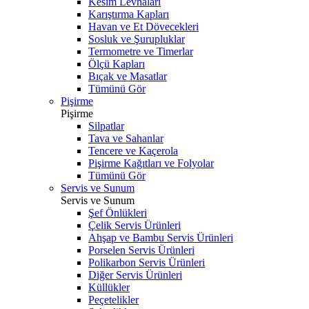
Kesim Levhaları
Karıştırma Kapları
Havan ve Et Dövecekleri
Sosluk ve Şurupluklar
Termometre ve Timerlar
Ölçü Kapları
Bıçak ve Masatlar
Tümünü Gör
Pişirme
Pişirme
Silpatlar
Tava ve Sahanlar
Tencere ve Kaçerola
Pişirme Kağıtları ve Folyolar
Tümünü Gör
Servis ve Sunum
Servis ve Sunum
Şef Önlükleri
Çelik Servis Ürünleri
Ahşap ve Bambu Servis Ürünleri
Porselen Servis Ürünleri
Polikarbon Servis Ürünleri
Diğer Servis Ürünleri
Küllükler
Peçetelikler