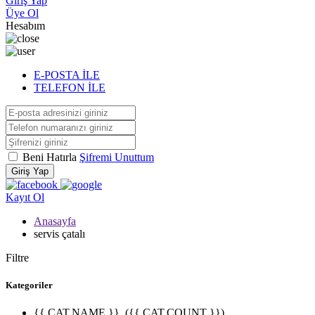
Giriş Yap
Üye Ol
Hesabım
E-POSTA İLE
TELEFON İLE
Beni Hatırla
Şifremi Unuttum
Giriş Yap
Kayıt Ol
Anasayfa
servis çatalı
Filtre
Kategoriler
{{ CAT.NAME }}
({{ CAT.COUNT }})