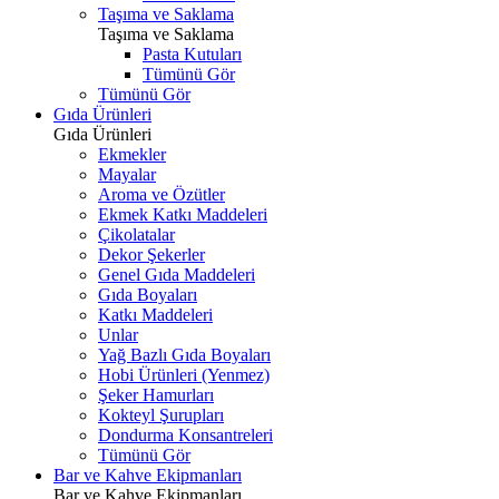
Taşıma ve Saklama
Taşıma ve Saklama
Pasta Kutuları
Tümünü Gör
Tümünü Gör
Gıda Ürünleri
Gıda Ürünleri
Ekmekler
Mayalar
Aroma ve Özütler
Ekmek Katkı Maddeleri
Çikolatalar
Dekor Şekerler
Genel Gıda Maddeleri
Gıda Boyaları
Katkı Maddeleri
Unlar
Yağ Bazlı Gıda Boyaları
Hobi Ürünleri (Yenmez)
Şeker Hamurları
Kokteyl Şurupları
Dondurma Konsantreleri
Tümünü Gör
Bar ve Kahve Ekipmanları
Bar ve Kahve Ekipmanları