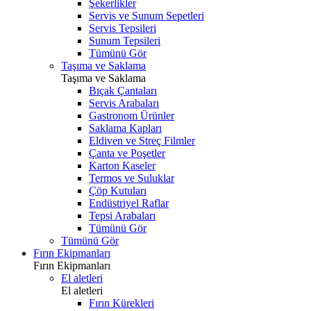
Şekerlikler
Servis ve Sunum Sepetleri
Servis Tepsileri
Sunum Tepsileri
Tümünü Gör
Taşıma ve Saklama
Taşıma ve Saklama
Bıçak Çantaları
Servis Arabaları
Gastronom Ürünler
Saklama Kapları
Eldiven ve Streç Filmler
Çanta ve Poşetler
Karton Kaseler
Termos ve Suluklar
Çöp Kutuları
Endüstriyel Raflar
Tepsi Arabaları
Tümünü Gör
Tümünü Gör
Fırın Ekipmanları
Fırın Ekipmanları
El aletleri
El aletleri
Fırın Kürekleri