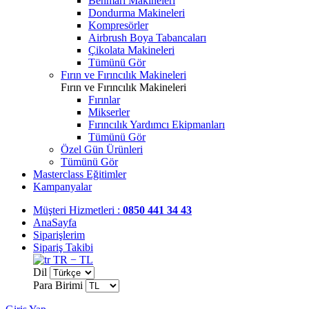
Benmari Makineleri
Dondurma Makineleri
Kompresörler
Airbrush Boya Tabancaları
Çikolata Makineleri
Tümünü Gör
Fırın ve Fırıncılık Makineleri
Fırın ve Fırıncılık Makineleri
Fırınlar
Mikserler
Fırıncılık Yardımcı Ekipmanları
Tümünü Gör
Özel Gün Ürünleri
Tümünü Gör
Masterclass Eğitimler
Kampanyalar
Müşteri Hizmetleri :
0850 441 34 43
AnaSayfa
Siparişlerim
Sipariş Takibi
TR − TL
Dil
Para Birimi