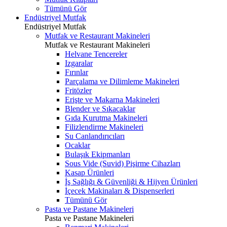
Tümünü Gör
Endüstriyel Mutfak
Endüstriyel Mutfak
Mutfak ve Restaurant Makineleri
Mutfak ve Restaurant Makineleri
Helvane Tencereler
Izgaralar
Fırınlar
Parçalama ve Dilimleme Makineleri
Fritözler
Erişte ve Makarna Makineleri
Blender ve Sıkacaklar
Gıda Kurutma Makineleri
Filizlendirme Makineleri
Su Canlandırıcıları
Ocaklar
Bulaşık Ekipmanları
Sous Vide (Suvid) Pişirme Cihazları
Kasap Ürünleri
İş Sağlığı & Güvenliği & Hijyen Ürünleri
İçecek Makinaları & Dispenserleri
Tümünü Gör
Pasta ve Pastane Makineleri
Pasta ve Pastane Makineleri