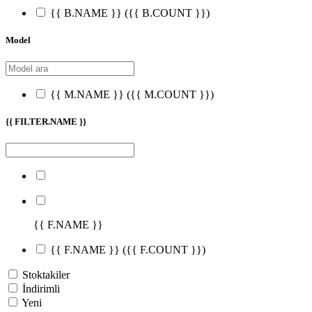
{{ B.NAME }}
({{ B.COUNT }})
Model
{{ M.NAME }}
({{ M.COUNT }})
{{ FILTER.NAME }}
{{ F.NAME }}
{{ F.NAME }}
({{ F.COUNT }})
Stoktakiler
İndirimli
Yeni