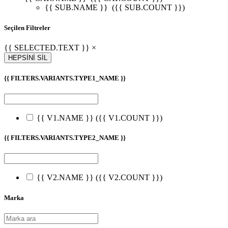
{{ SUB.NAME }}
({{ SUB.COUNT }})
Seçilen Filtreler
{{ SELECTED.TEXT }} ×
HEPSİNİ SİL
{{ FILTERS.VARIANTS.TYPE1_NAME }}
{{ V1.NAME }}
({{ V1.COUNT }})
{{ FILTERS.VARIANTS.TYPE2_NAME }}
{{ V2.NAME }}
({{ V2.COUNT }})
Marka