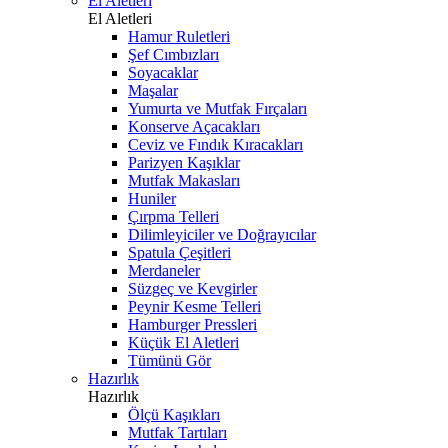
El Aletleri
El Aletleri
Hamur Ruletleri
Şef Cımbızları
Soyacaklar
Maşalar
Yumurta ve Mutfak Fırçaları
Konserve Açacakları
Ceviz ve Fındık Kıracakları
Parizyen Kaşıklar
Mutfak Makasları
Huniler
Çırpma Telleri
Dilimleyiciler ve Doğrayıcılar
Spatula Çeşitleri
Merdaneler
Süzgeç ve Kevgirler
Peynir Kesme Telleri
Hamburger Pressleri
Küçük El Aletleri
Tümünü Gör
Hazırlık
Hazırlık
Ölçü Kaşıkları
Mutfak Tartıları