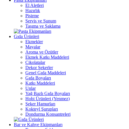
Pasta Ekipmanları
El Aletleri
Hazırlık
Pişirme
Servis ve Sunum
Taşıma ve Saklama
Gıda Ürünleri
Ekmekler
Mayalar
Aroma ve Özütler
Ekmek Katkı Maddeleri
Çikolatalar
Dekor Şekerler
Genel Gıda Maddeleri
Gıda Boyaları
Katkı Maddeleri
Unlar
Yağ Bazlı Gıda Boyaları
Hobi Ürünleri (Yenmez)
Şeker Hamurları
Kokteyl Şurupları
Dondurma Konsantreleri
Bar ve Kahve Ekipmanları