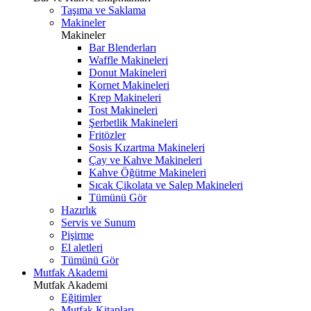
Taşıma ve Saklama
Makineler
Makineler
Bar Blenderları
Waffle Makineleri
Donut Makineleri
Kornet Makineleri
Krep Makineleri
Tost Makineleri
Şerbetlik Makineleri
Fritözler
Sosis Kızartma Makineleri
Çay ve Kahve Makineleri
Kahve Öğütme Makineleri
Sıcak Çikolata ve Salep Makineleri
Tümünü Gör
Hazırlık
Servis ve Sunum
Pişirme
El aletleri
Tümünü Gör
Mutfak Akademi
Mutfak Akademi
Eğitimler
Mutfak Kitapları