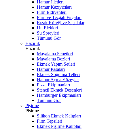
Hamur Jiletleri
Hamur Kazıyıcıları
Fırın Eldivenleri
Fırın ve Tezgah Fırçaları
Erzak Küreği ve Şaşulalar
Un Elekleri
Su Spreyleri
Tümünü Gör
Hazırlık
Hazırlık
Mayalama Sepetleri
Mayalama Bezleri
Ekmek Yapım Setleri
Hamur Pasaları
Ekmek Soğutma Telleri
Hamur Açma Yüzeyler
Pizza Ekipmanları
Stencil Ekmek Desenleri
Hamburger Ekipmanları
Tümünü Gör
Pişirme
Pişirme
Silikon Ekmek Kalıpları
Fırın Tepsileri
Ekmek Pişirme Kalıpları