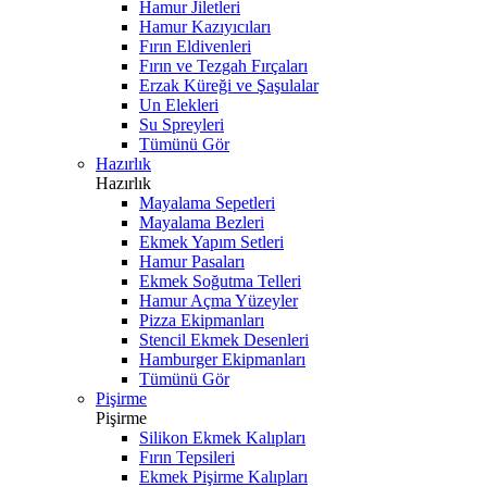
Hamur Jiletleri
Hamur Kazıyıcıları
Fırın Eldivenleri
Fırın ve Tezgah Fırçaları
Erzak Küreği ve Şaşulalar
Un Elekleri
Su Spreyleri
Tümünü Gör
Hazırlık
Hazırlık
Mayalama Sepetleri
Mayalama Bezleri
Ekmek Yapım Setleri
Hamur Pasaları
Ekmek Soğutma Telleri
Hamur Açma Yüzeyler
Pizza Ekipmanları
Stencil Ekmek Desenleri
Hamburger Ekipmanları
Tümünü Gör
Pişirme
Pişirme
Silikon Ekmek Kalıpları
Fırın Tepsileri
Ekmek Pişirme Kalıpları