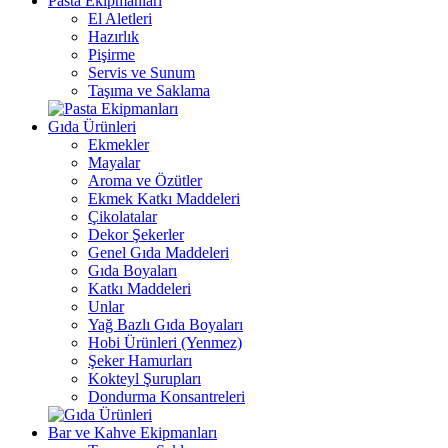
Pasta Ekipmanları
El Aletleri
Hazırlık
Pişirme
Servis ve Sunum
Taşıma ve Saklama
Gıda Ürünleri
Ekmekler
Mayalar
Aroma ve Özütler
Ekmek Katkı Maddeleri
Çikolatalar
Dekor Şekerler
Genel Gıda Maddeleri
Gıda Boyaları
Katkı Maddeleri
Unlar
Yağ Bazlı Gıda Boyaları
Hobi Ürünleri (Yenmez)
Şeker Hamurları
Kokteyl Şurupları
Dondurma Konsantreleri
Bar ve Kahve Ekipmanları