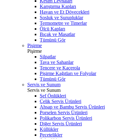
Kesim Levhaları
Karıştırma Kapları
Havan ve Et Dövecekleri
Sosluk ve Şurupluklar
Termometre ve Timerlar
Ölçü Kapları
Bıçak ve Masatlar
Tümünü Gör
Pişirme
Pişirme
Silpatlar
Tava ve Sahanlar
Tencere ve Kaçerola
Pişirme Kağıtları ve Folyolar
Tümünü Gör
Servis ve Sunum
Servis ve Sunum
Şef Önlükleri
Çelik Servis Ürünleri
Ahşap ve Bambu Servis Ürünleri
Porselen Servis Ürünleri
Polikarbon Servis Ürünleri
Diğer Servis Ürünleri
Küllükler
Peçetelikler