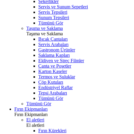
Şekerlikler
Servis ve Sunum Sepetleri
Servis Tepsileri
Sunum Tepsileri
Tümünü Gör
Taşıma ve Saklama
Taşıma ve Saklama
Bıçak Çantaları
Servis Arabaları
Gastronom Ürünler
Saklama Kapları
Eldiven ve Streç Filmler
Çanta ve Poşetler
Karton Kaseler
Termos ve Suluklar
Çöp Kutuları
Endüstriyel Raflar
Tepsi Arabaları
Tümünü Gör
Tümünü Gör
Fırın Ekipmanları
Fırın Ekipmanları
El aletleri
El aletleri
Fırın Kürekleri