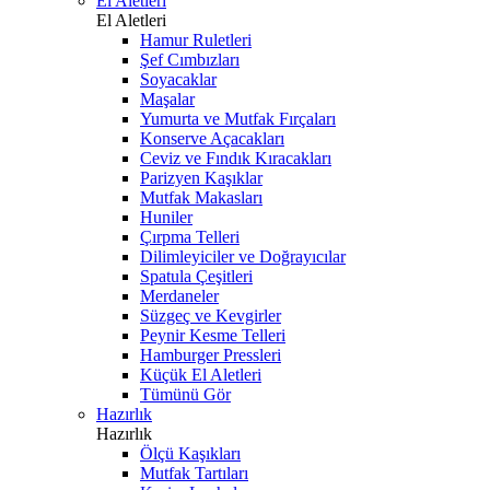
El Aletleri
El Aletleri
Hamur Ruletleri
Şef Cımbızları
Soyacaklar
Maşalar
Yumurta ve Mutfak Fırçaları
Konserve Açacakları
Ceviz ve Fındık Kıracakları
Parizyen Kaşıklar
Mutfak Makasları
Huniler
Çırpma Telleri
Dilimleyiciler ve Doğrayıcılar
Spatula Çeşitleri
Merdaneler
Süzgeç ve Kevgirler
Peynir Kesme Telleri
Hamburger Pressleri
Küçük El Aletleri
Tümünü Gör
Hazırlık
Hazırlık
Ölçü Kaşıkları
Mutfak Tartıları