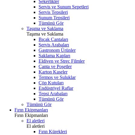
Şekerlikler
Servis ve Sunum Sepetleri
Servis Tepsileri
Sunum Tepsileri
Tümünü Gör
Taşıma ve Saklama
Taşıma ve Saklama
Bıçak Çantaları
Servis Arabaları
Gastronom Ürünler
Saklama Kapları
Eldiven ve Streç Filmler
Çanta ve Poşetler
Karton Kaseler
Termos ve Suluklar
Çöp Kutuları
Endüstriyel Raflar
Tepsi Arabaları
Tümünü Gör
Tümünü Gör
Fırın Ekipmanları
Fırın Ekipmanları
El aletleri
El aletleri
Fırın Kürekleri