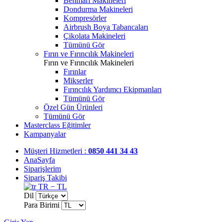
Benmari Makineleri
Dondurma Makineleri
Kompresörler
Airbrush Boya Tabancaları
Çikolata Makineleri
Tümünü Gör
Fırın ve Fırıncılık Makineleri
Fırın ve Fırıncılık Makineleri
Fırınlar
Mikserler
Fırıncılık Yardımcı Ekipmanları
Tümünü Gör
Özel Gün Ürünleri
Tümünü Gör
Masterclass Eğitimler
Kampanyalar
Müşteri Hizmetleri :
0850 441 34 43
AnaSayfa
Siparişlerim
Sipariş Takibi
TR − TL
Dil
Para Birimi