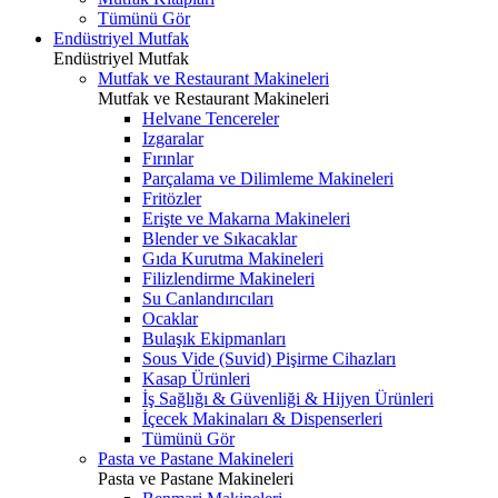
Tümünü Gör
Endüstriyel Mutfak
Endüstriyel Mutfak
Mutfak ve Restaurant Makineleri
Mutfak ve Restaurant Makineleri
Helvane Tencereler
Izgaralar
Fırınlar
Parçalama ve Dilimleme Makineleri
Fritözler
Erişte ve Makarna Makineleri
Blender ve Sıkacaklar
Gıda Kurutma Makineleri
Filizlendirme Makineleri
Su Canlandırıcıları
Ocaklar
Bulaşık Ekipmanları
Sous Vide (Suvid) Pişirme Cihazları
Kasap Ürünleri
İş Sağlığı & Güvenliği & Hijyen Ürünleri
İçecek Makinaları & Dispenserleri
Tümünü Gör
Pasta ve Pastane Makineleri
Pasta ve Pastane Makineleri