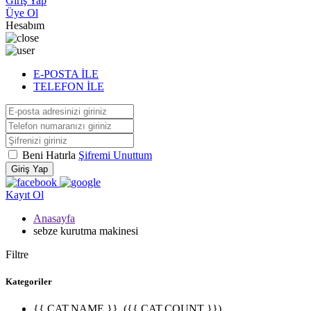
Giriş Yap
Üye Ol
Hesabım
E-POSTA İLE
TELEFON İLE
Beni Hatırla
Şifremi Unuttum
Giriş Yap
Kayıt Ol
Anasayfa
sebze kurutma makinesi
Filtre
Kategoriler
{{ CAT.NAME }}
({{ CAT.COUNT }})