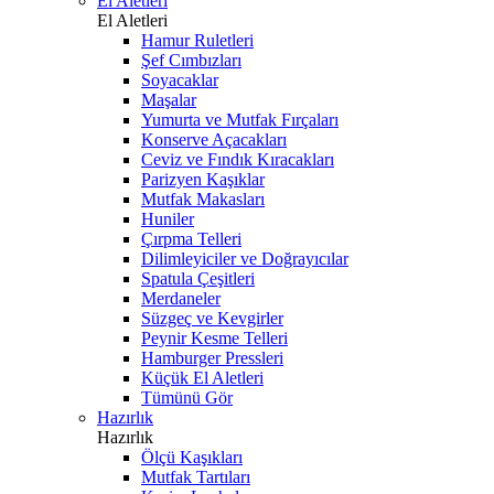
El Aletleri
El Aletleri
Hamur Ruletleri
Şef Cımbızları
Soyacaklar
Maşalar
Yumurta ve Mutfak Fırçaları
Konserve Açacakları
Ceviz ve Fındık Kıracakları
Parizyen Kaşıklar
Mutfak Makasları
Huniler
Çırpma Telleri
Dilimleyiciler ve Doğrayıcılar
Spatula Çeşitleri
Merdaneler
Süzgeç ve Kevgirler
Peynir Kesme Telleri
Hamburger Pressleri
Küçük El Aletleri
Tümünü Gör
Hazırlık
Hazırlık
Ölçü Kaşıkları
Mutfak Tartıları