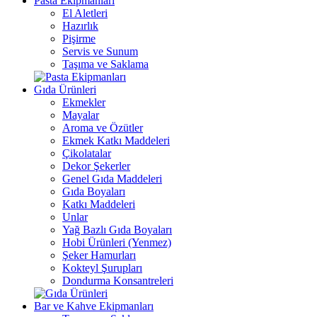
Pasta Ekipmanları
El Aletleri
Hazırlık
Pişirme
Servis ve Sunum
Taşıma ve Saklama
Gıda Ürünleri
Ekmekler
Mayalar
Aroma ve Özütler
Ekmek Katkı Maddeleri
Çikolatalar
Dekor Şekerler
Genel Gıda Maddeleri
Gıda Boyaları
Katkı Maddeleri
Unlar
Yağ Bazlı Gıda Boyaları
Hobi Ürünleri (Yenmez)
Şeker Hamurları
Kokteyl Şurupları
Dondurma Konsantreleri
Bar ve Kahve Ekipmanları