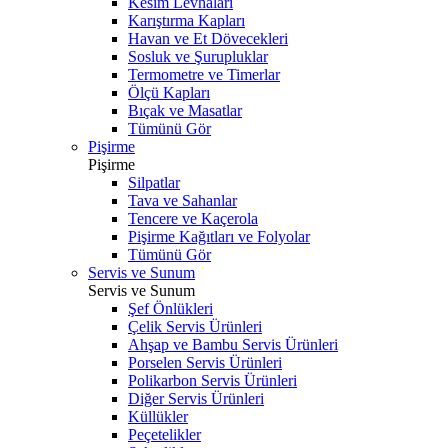
Kesim Levhaları
Karıştırma Kapları
Havan ve Et Dövecekleri
Sosluk ve Şurupluklar
Termometre ve Timerlar
Ölçü Kapları
Bıçak ve Masatlar
Tümünü Gör
Pişirme
Pişirme
Silpatlar
Tava ve Sahanlar
Tencere ve Kaçerola
Pişirme Kağıtları ve Folyolar
Tümünü Gör
Servis ve Sunum
Servis ve Sunum
Şef Önlükleri
Çelik Servis Ürünleri
Ahşap ve Bambu Servis Ürünleri
Porselen Servis Ürünleri
Polikarbon Servis Ürünleri
Diğer Servis Ürünleri
Küllükler
Peçetelikler