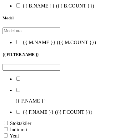
{{ B.NAME }}
({{ B.COUNT }})
Model
{{ M.NAME }}
({{ M.COUNT }})
{{ FILTER.NAME }}
{{ F.NAME }}
{{ F.NAME }}
({{ F.COUNT }})
Stoktakiler
İndirimli
Yeni