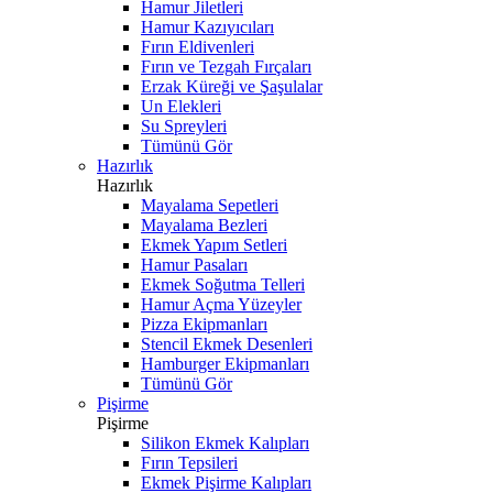
Hamur Jiletleri
Hamur Kazıyıcıları
Fırın Eldivenleri
Fırın ve Tezgah Fırçaları
Erzak Küreği ve Şaşulalar
Un Elekleri
Su Spreyleri
Tümünü Gör
Hazırlık
Hazırlık
Mayalama Sepetleri
Mayalama Bezleri
Ekmek Yapım Setleri
Hamur Pasaları
Ekmek Soğutma Telleri
Hamur Açma Yüzeyler
Pizza Ekipmanları
Stencil Ekmek Desenleri
Hamburger Ekipmanları
Tümünü Gör
Pişirme
Pişirme
Silikon Ekmek Kalıpları
Fırın Tepsileri
Ekmek Pişirme Kalıpları