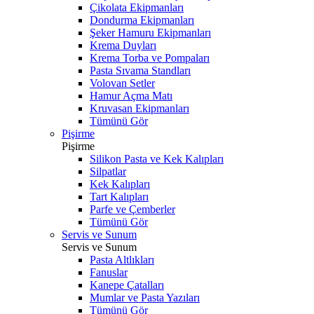
Çikolata Ekipmanları
Dondurma Ekipmanları
Şeker Hamuru Ekipmanları
Krema Duyları
Krema Torba ve Pompaları
Pasta Sıvama Standları
Volovan Setler
Hamur Açma Matı
Kruvasan Ekipmanları
Tümünü Gör
Pişirme
Pişirme
Silikon Pasta ve Kek Kalıpları
Silpatlar
Kek Kalıpları
Tart Kalıpları
Parfe ve Çemberler
Tümünü Gör
Servis ve Sunum
Servis ve Sunum
Pasta Altlıkları
Fanuslar
Kanepe Çatalları
Mumlar ve Pasta Yazıları
Tümünü Gör