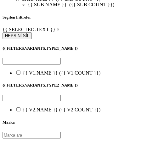
{{ SUB.NAME }}
({{ SUB.COUNT }})
Seçilen Filtreler
{{ SELECTED.TEXT }} ×
HEPSİNİ SİL
{{ FILTERS.VARIANTS.TYPE1_NAME }}
{{ V1.NAME }}
({{ V1.COUNT }})
{{ FILTERS.VARIANTS.TYPE2_NAME }}
{{ V2.NAME }}
({{ V2.COUNT }})
Marka