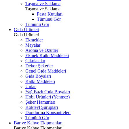
Taşıma ve Saklama
Taşıma ve Saklama
Pasta Kutuları
Tümünü Gör
Tümünü Gör
Gıda Ürünleri
Gıda Ürünleri
Ekmekler
Mayalar
Aroma ve Özütler
Ekmek Katkı Maddeleri
Çikolatalar
Dekor Şekerler
Genel Gıda Maddeleri
Gıda Boyaları
Katkı Maddeleri
Unlar
Yağ Bazlı Gıda Boyaları
Hobi Ürünleri (Yenmez)
Şeker Hamurları
Kokteyl Şurupları
Dondurma Konsantreleri
Tümünü Gör
Bar ve Kahve Ekipmanları
Bar ve Kahve Ekipmanları