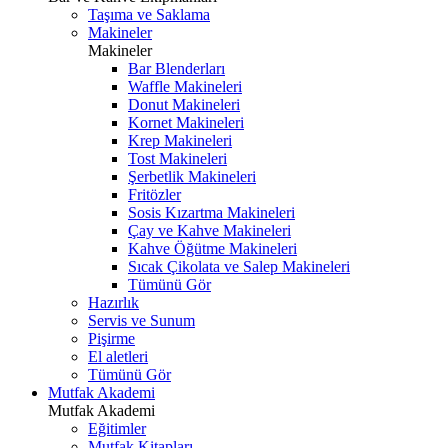
Taşıma ve Saklama
Makineler
Makineler
Bar Blenderları
Waffle Makineleri
Donut Makineleri
Kornet Makineleri
Krep Makineleri
Tost Makineleri
Şerbetlik Makineleri
Fritözler
Sosis Kızartma Makineleri
Çay ve Kahve Makineleri
Kahve Öğütme Makineleri
Sıcak Çikolata ve Salep Makineleri
Tümünü Gör
Hazırlık
Servis ve Sunum
Pişirme
El aletleri
Tümünü Gör
Mutfak Akademi
Mutfak Akademi
Eğitimler
Mutfak Kitapları