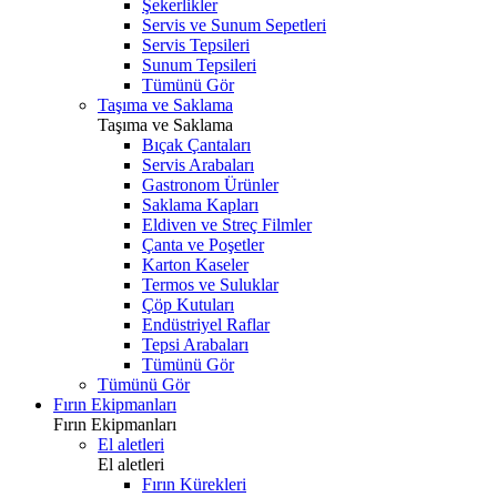
Şekerlikler
Servis ve Sunum Sepetleri
Servis Tepsileri
Sunum Tepsileri
Tümünü Gör
Taşıma ve Saklama
Taşıma ve Saklama
Bıçak Çantaları
Servis Arabaları
Gastronom Ürünler
Saklama Kapları
Eldiven ve Streç Filmler
Çanta ve Poşetler
Karton Kaseler
Termos ve Suluklar
Çöp Kutuları
Endüstriyel Raflar
Tepsi Arabaları
Tümünü Gör
Tümünü Gör
Fırın Ekipmanları
Fırın Ekipmanları
El aletleri
El aletleri
Fırın Kürekleri