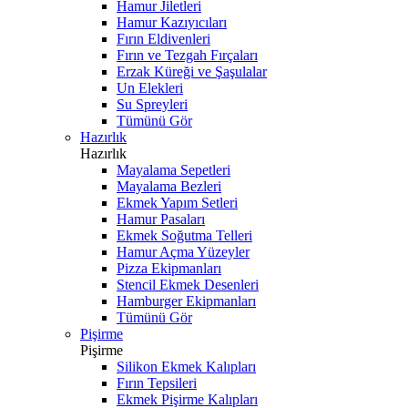
Hamur Jiletleri
Hamur Kazıyıcıları
Fırın Eldivenleri
Fırın ve Tezgah Fırçaları
Erzak Küreği ve Şaşulalar
Un Elekleri
Su Spreyleri
Tümünü Gör
Hazırlık
Hazırlık
Mayalama Sepetleri
Mayalama Bezleri
Ekmek Yapım Setleri
Hamur Pasaları
Ekmek Soğutma Telleri
Hamur Açma Yüzeyler
Pizza Ekipmanları
Stencil Ekmek Desenleri
Hamburger Ekipmanları
Tümünü Gör
Pişirme
Pişirme
Silikon Ekmek Kalıpları
Fırın Tepsileri
Ekmek Pişirme Kalıpları