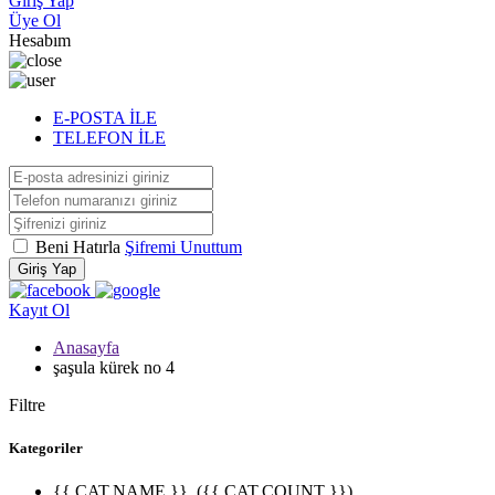
Giriş Yap
Üye Ol
Hesabım
E-POSTA İLE
TELEFON İLE
Beni Hatırla
Şifremi Unuttum
Giriş Yap
Kayıt Ol
Anasayfa
şaşula kürek no 4
Filtre
Kategoriler
{{ CAT.NAME }}
({{ CAT.COUNT }})