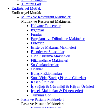
Tümünü Gör
Endüstriyel Mutfak
Endüstriyel Mutfak
Mutfak ve Restaurant Makineleri
Mutfak ve Restaurant Makineleri
Helvane Tencereler
Izgaralar
Fırınlar
Parçalama ve Dilimleme Makineleri
Fritözler
Erişte ve Makarna Makineleri
Blender ve Sıkacaklar
Gıda Kurutma Makineleri
Filizlendirme Makineleri
Su Canlandırıcıları
Ocaklar
Bulaşık Ekipmanları
Sous Vide (Suvid) Pişirme Cihazları
Kasap Ürünleri
İş Sağlığı & Güvenliği & Hijyen Ürünleri
İçecek Makinaları & Dispenserleri
Tümünü Gör
Pasta ve Pastane Makineleri
Pasta ve Pastane Makineleri