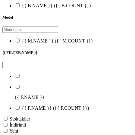
{{ B.NAME }}
({{ B.COUNT }})
Model
{{ M.NAME }}
({{ M.COUNT }})
{{ FILTER.NAME }}
{{ F.NAME }}
{{ F.NAME }}
({{ F.COUNT }})
Stoktakiler
İndirimli
Yeni