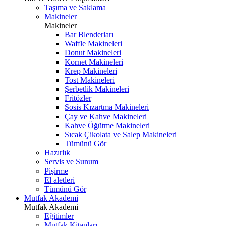
Taşıma ve Saklama
Makineler
Makineler
Bar Blenderları
Waffle Makineleri
Donut Makineleri
Kornet Makineleri
Krep Makineleri
Tost Makineleri
Şerbetlik Makineleri
Fritözler
Sosis Kızartma Makineleri
Çay ve Kahve Makineleri
Kahve Öğütme Makineleri
Sıcak Çikolata ve Salep Makineleri
Tümünü Gör
Hazırlık
Servis ve Sunum
Pişirme
El aletleri
Tümünü Gör
Mutfak Akademi
Mutfak Akademi
Eğitimler
Mutfak Kitapları