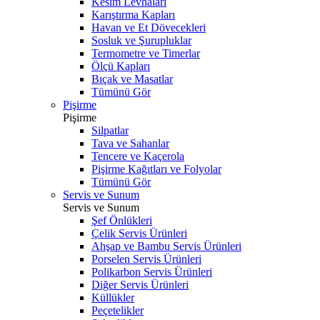
Kesim Levhaları
Karıştırma Kapları
Havan ve Et Dövecekleri
Sosluk ve Şurupluklar
Termometre ve Timerlar
Ölçü Kapları
Bıçak ve Masatlar
Tümünü Gör
Pişirme
Pişirme
Silpatlar
Tava ve Sahanlar
Tencere ve Kaçerola
Pişirme Kağıtları ve Folyolar
Tümünü Gör
Servis ve Sunum
Servis ve Sunum
Şef Önlükleri
Çelik Servis Ürünleri
Ahşap ve Bambu Servis Ürünleri
Porselen Servis Ürünleri
Polikarbon Servis Ürünleri
Diğer Servis Ürünleri
Küllükler
Peçetelikler