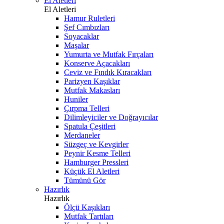
El Aletleri
El Aletleri
Hamur Ruletleri
Şef Cımbızları
Soyacaklar
Maşalar
Yumurta ve Mutfak Fırçaları
Konserve Açacakları
Ceviz ve Fındık Kıracakları
Parizyen Kaşıklar
Mutfak Makasları
Huniler
Çırpma Telleri
Dilimleyiciler ve Doğrayıcılar
Spatula Çeşitleri
Merdaneler
Süzgeç ve Kevgirler
Peynir Kesme Telleri
Hamburger Pressleri
Küçük El Aletleri
Tümünü Gör
Hazırlık
Hazırlık
Ölçü Kaşıkları
Mutfak Tartıları