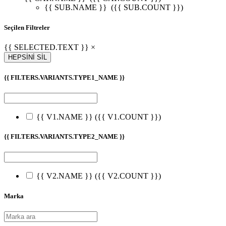
{{ SUB.NAME }}
({{ SUB.COUNT }})
Seçilen Filtreler
{{ SELECTED.TEXT }} ×
HEPSİNİ SİL
{{ FILTERS.VARIANTS.TYPE1_NAME }}
{{ V1.NAME }}
({{ V1.COUNT }})
{{ FILTERS.VARIANTS.TYPE2_NAME }}
{{ V2.NAME }}
({{ V2.COUNT }})
Marka