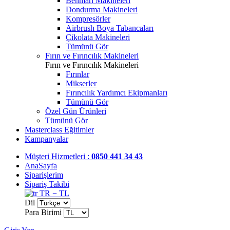
Benmari Makineleri
Dondurma Makineleri
Kompresörler
Airbrush Boya Tabancaları
Çikolata Makineleri
Tümünü Gör
Fırın ve Fırıncılık Makineleri
Fırın ve Fırıncılık Makineleri
Fırınlar
Mikserler
Fırıncılık Yardımcı Ekipmanları
Tümünü Gör
Özel Gün Ürünleri
Tümünü Gör
Masterclass Eğitimler
Kampanyalar
Müşteri Hizmetleri :
0850 441 34 43
AnaSayfa
Siparişlerim
Sipariş Takibi
TR − TL
Dil
Para Birimi