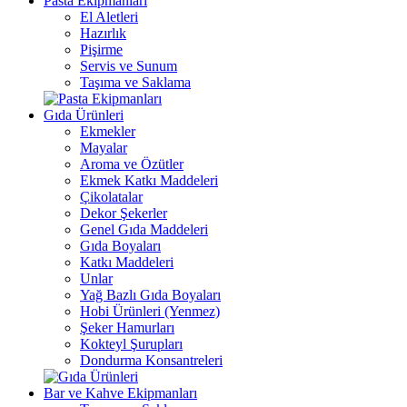
Pasta Ekipmanları
El Aletleri
Hazırlık
Pişirme
Servis ve Sunum
Taşıma ve Saklama
Gıda Ürünleri
Ekmekler
Mayalar
Aroma ve Özütler
Ekmek Katkı Maddeleri
Çikolatalar
Dekor Şekerler
Genel Gıda Maddeleri
Gıda Boyaları
Katkı Maddeleri
Unlar
Yağ Bazlı Gıda Boyaları
Hobi Ürünleri (Yenmez)
Şeker Hamurları
Kokteyl Şurupları
Dondurma Konsantreleri
Bar ve Kahve Ekipmanları