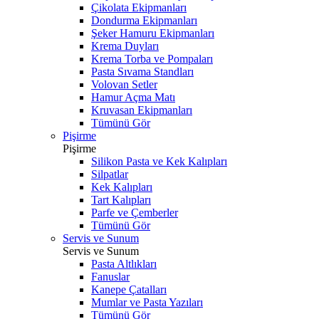
Çikolata Ekipmanları
Dondurma Ekipmanları
Şeker Hamuru Ekipmanları
Krema Duyları
Krema Torba ve Pompaları
Pasta Sıvama Standları
Volovan Setler
Hamur Açma Matı
Kruvasan Ekipmanları
Tümünü Gör
Pişirme
Pişirme
Silikon Pasta ve Kek Kalıpları
Silpatlar
Kek Kalıpları
Tart Kalıpları
Parfe ve Çemberler
Tümünü Gör
Servis ve Sunum
Servis ve Sunum
Pasta Altlıkları
Fanuslar
Kanepe Çatalları
Mumlar ve Pasta Yazıları
Tümünü Gör