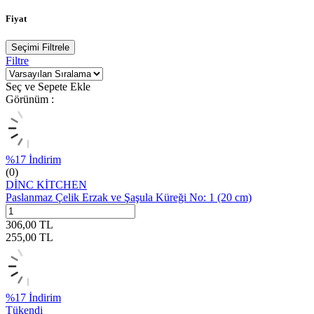
Fiyat
Seçimi Filtrele
Filtre
Seç ve Sepete Ekle
Görünüm :
%
17
İndirim
(0)
DİNC KİTCHEN
Paslanmaz Çelik Erzak ve Şaşula Küreği No: 1 (20 cm)
306,00
TL
255,00
TL
%
17
İndirim
Tükendi