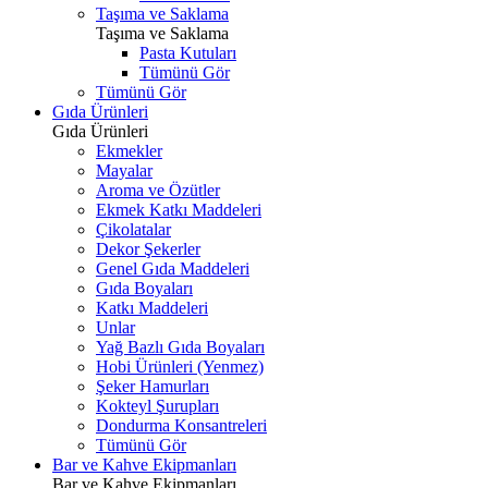
Taşıma ve Saklama
Taşıma ve Saklama
Pasta Kutuları
Tümünü Gör
Tümünü Gör
Gıda Ürünleri
Gıda Ürünleri
Ekmekler
Mayalar
Aroma ve Özütler
Ekmek Katkı Maddeleri
Çikolatalar
Dekor Şekerler
Genel Gıda Maddeleri
Gıda Boyaları
Katkı Maddeleri
Unlar
Yağ Bazlı Gıda Boyaları
Hobi Ürünleri (Yenmez)
Şeker Hamurları
Kokteyl Şurupları
Dondurma Konsantreleri
Tümünü Gör
Bar ve Kahve Ekipmanları
Bar ve Kahve Ekipmanları