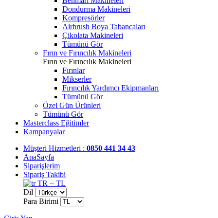
Benmari Makineleri
Dondurma Makineleri
Kompresörler
Airbrush Boya Tabancaları
Çikolata Makineleri
Tümünü Gör
Fırın ve Fırıncılık Makineleri
Fırın ve Fırıncılık Makineleri
Fırınlar
Mikserler
Fırıncılık Yardımcı Ekipmanları
Tümünü Gör
Özel Gün Ürünleri
Tümünü Gör
Masterclass Eğitimler
Kampanyalar
Müşteri Hizmetleri :
0850 441 34 43
AnaSayfa
Siparişlerim
Sipariş Takibi
TR − TL
Dil
Para Birimi