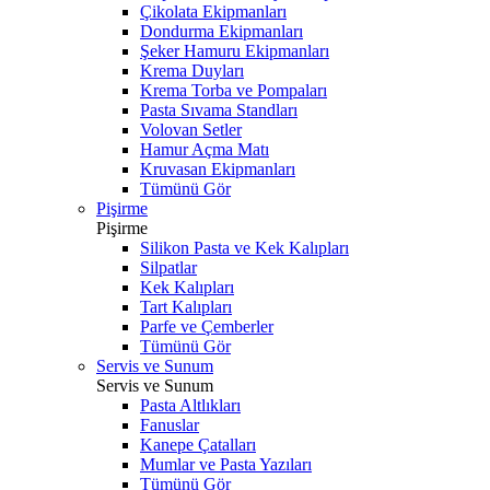
Çikolata Ekipmanları
Dondurma Ekipmanları
Şeker Hamuru Ekipmanları
Krema Duyları
Krema Torba ve Pompaları
Pasta Sıvama Standları
Volovan Setler
Hamur Açma Matı
Kruvasan Ekipmanları
Tümünü Gör
Pişirme
Pişirme
Silikon Pasta ve Kek Kalıpları
Silpatlar
Kek Kalıpları
Tart Kalıpları
Parfe ve Çemberler
Tümünü Gör
Servis ve Sunum
Servis ve Sunum
Pasta Altlıkları
Fanuslar
Kanepe Çatalları
Mumlar ve Pasta Yazıları
Tümünü Gör