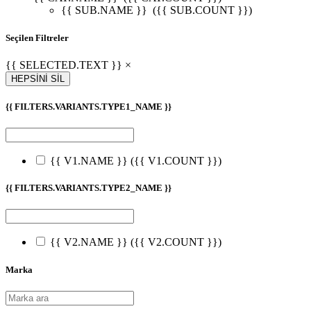
{{ SUB.NAME }}
({{ SUB.COUNT }})
Seçilen Filtreler
{{ SELECTED.TEXT }} ×
HEPSİNİ SİL
{{ FILTERS.VARIANTS.TYPE1_NAME }}
{{ V1.NAME }}
({{ V1.COUNT }})
{{ FILTERS.VARIANTS.TYPE2_NAME }}
{{ V2.NAME }}
({{ V2.COUNT }})
Marka