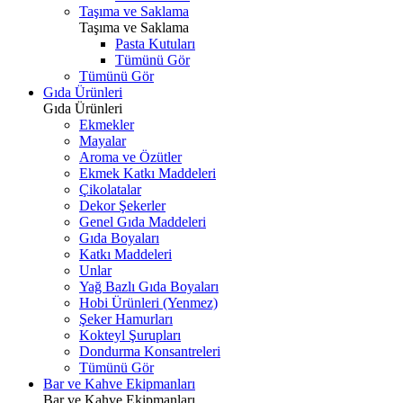
Taşıma ve Saklama
Taşıma ve Saklama
Pasta Kutuları
Tümünü Gör
Tümünü Gör
Gıda Ürünleri
Gıda Ürünleri
Ekmekler
Mayalar
Aroma ve Özütler
Ekmek Katkı Maddeleri
Çikolatalar
Dekor Şekerler
Genel Gıda Maddeleri
Gıda Boyaları
Katkı Maddeleri
Unlar
Yağ Bazlı Gıda Boyaları
Hobi Ürünleri (Yenmez)
Şeker Hamurları
Kokteyl Şurupları
Dondurma Konsantreleri
Tümünü Gör
Bar ve Kahve Ekipmanları
Bar ve Kahve Ekipmanları