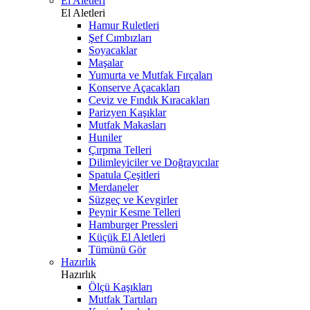
El Aletleri
El Aletleri
Hamur Ruletleri
Şef Cımbızları
Soyacaklar
Maşalar
Yumurta ve Mutfak Fırçaları
Konserve Açacakları
Ceviz ve Fındık Kıracakları
Parizyen Kaşıklar
Mutfak Makasları
Huniler
Çırpma Telleri
Dilimleyiciler ve Doğrayıcılar
Spatula Çeşitleri
Merdaneler
Süzgeç ve Kevgirler
Peynir Kesme Telleri
Hamburger Pressleri
Küçük El Aletleri
Tümünü Gör
Hazırlık
Hazırlık
Ölçü Kaşıkları
Mutfak Tartıları