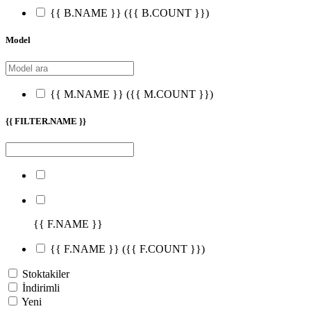
{{ B.NAME }}
({{ B.COUNT }})
Model
{{ M.NAME }}
({{ M.COUNT }})
{{ FILTER.NAME }}
{{ F.NAME }}
{{ F.NAME }}
({{ F.COUNT }})
Stoktakiler
İndirimli
Yeni