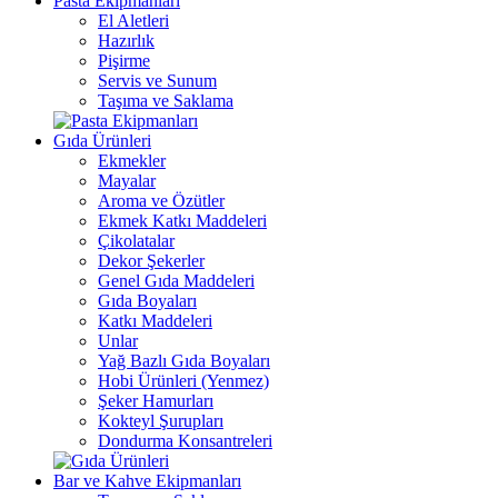
Pasta Ekipmanları
El Aletleri
Hazırlık
Pişirme
Servis ve Sunum
Taşıma ve Saklama
Gıda Ürünleri
Ekmekler
Mayalar
Aroma ve Özütler
Ekmek Katkı Maddeleri
Çikolatalar
Dekor Şekerler
Genel Gıda Maddeleri
Gıda Boyaları
Katkı Maddeleri
Unlar
Yağ Bazlı Gıda Boyaları
Hobi Ürünleri (Yenmez)
Şeker Hamurları
Kokteyl Şurupları
Dondurma Konsantreleri
Bar ve Kahve Ekipmanları