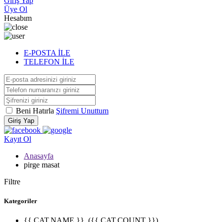
Giriş Yap
Üye Ol
Hesabım
E-POSTA İLE
TELEFON İLE
Beni Hatırla
Şifremi Unuttum
Giriş Yap
Kayıt Ol
Anasayfa
pirge masat
Filtre
Kategoriler
{{ CAT.NAME }}
({{ CAT.COUNT }})