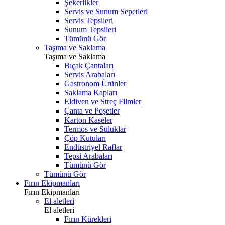
Şekerlikler
Servis ve Sunum Sepetleri
Servis Tepsileri
Sunum Tepsileri
Tümünü Gör
Taşıma ve Saklama
Taşıma ve Saklama
Bıçak Çantaları
Servis Arabaları
Gastronom Ürünler
Saklama Kapları
Eldiven ve Streç Filmler
Çanta ve Poşetler
Karton Kaseler
Termos ve Suluklar
Çöp Kutuları
Endüstriyel Raflar
Tepsi Arabaları
Tümünü Gör
Tümünü Gör
Fırın Ekipmanları
Fırın Ekipmanları
El aletleri
El aletleri
Fırın Kürekleri