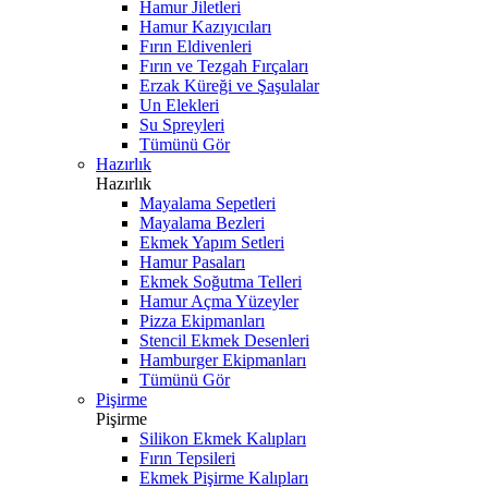
Hamur Jiletleri
Hamur Kazıyıcıları
Fırın Eldivenleri
Fırın ve Tezgah Fırçaları
Erzak Küreği ve Şaşulalar
Un Elekleri
Su Spreyleri
Tümünü Gör
Hazırlık
Hazırlık
Mayalama Sepetleri
Mayalama Bezleri
Ekmek Yapım Setleri
Hamur Pasaları
Ekmek Soğutma Telleri
Hamur Açma Yüzeyler
Pizza Ekipmanları
Stencil Ekmek Desenleri
Hamburger Ekipmanları
Tümünü Gör
Pişirme
Pişirme
Silikon Ekmek Kalıpları
Fırın Tepsileri
Ekmek Pişirme Kalıpları