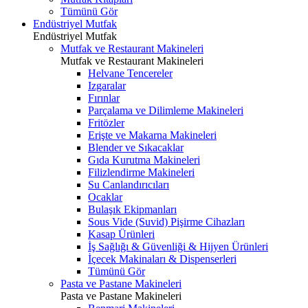
Tümünü Gör
Endüstriyel Mutfak
Endüstriyel Mutfak
Mutfak ve Restaurant Makineleri
Mutfak ve Restaurant Makineleri
Helvane Tencereler
Izgaralar
Fırınlar
Parçalama ve Dilimleme Makineleri
Fritözler
Erişte ve Makarna Makineleri
Blender ve Sıkacaklar
Gıda Kurutma Makineleri
Filizlendirme Makineleri
Su Canlandırıcıları
Ocaklar
Bulaşık Ekipmanları
Sous Vide (Suvid) Pişirme Cihazları
Kasap Ürünleri
İş Sağlığı & Güvenliği & Hijyen Ürünleri
İçecek Makinaları & Dispenserleri
Tümünü Gör
Pasta ve Pastane Makineleri
Pasta ve Pastane Makineleri