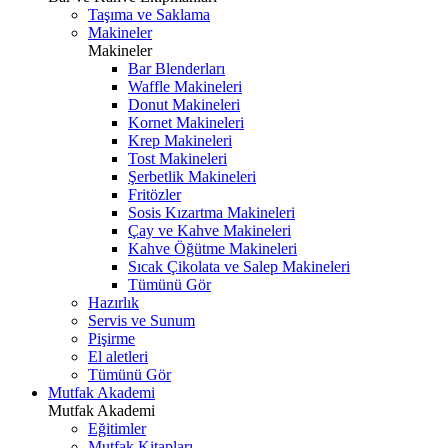
Taşıma ve Saklama
Makineler
Makineler
Bar Blenderları
Waffle Makineleri
Donut Makineleri
Kornet Makineleri
Krep Makineleri
Tost Makineleri
Şerbetlik Makineleri
Fritözler
Sosis Kızartma Makineleri
Çay ve Kahve Makineleri
Kahve Öğütme Makineleri
Sıcak Çikolata ve Salep Makineleri
Tümünü Gör
Hazırlık
Servis ve Sunum
Pişirme
El aletleri
Tümünü Gör
Mutfak Akademi
Mutfak Akademi
Eğitimler
Mutfak Kitapları