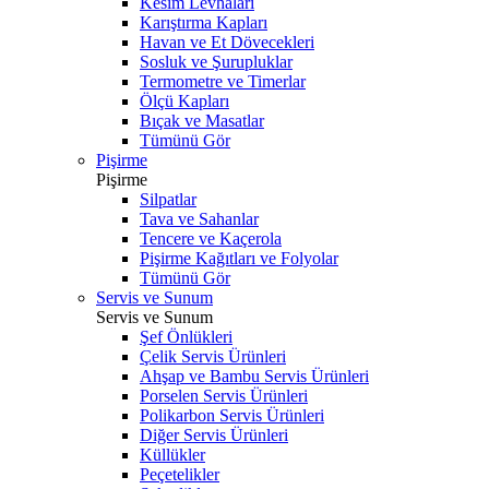
Kesim Levhaları
Karıştırma Kapları
Havan ve Et Dövecekleri
Sosluk ve Şurupluklar
Termometre ve Timerlar
Ölçü Kapları
Bıçak ve Masatlar
Tümünü Gör
Pişirme
Pişirme
Silpatlar
Tava ve Sahanlar
Tencere ve Kaçerola
Pişirme Kağıtları ve Folyolar
Tümünü Gör
Servis ve Sunum
Servis ve Sunum
Şef Önlükleri
Çelik Servis Ürünleri
Ahşap ve Bambu Servis Ürünleri
Porselen Servis Ürünleri
Polikarbon Servis Ürünleri
Diğer Servis Ürünleri
Küllükler
Peçetelikler