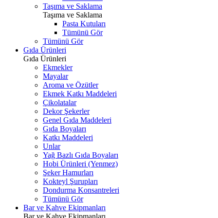
Taşıma ve Saklama
Taşıma ve Saklama
Pasta Kutuları
Tümünü Gör
Tümünü Gör
Gıda Ürünleri
Gıda Ürünleri
Ekmekler
Mayalar
Aroma ve Özütler
Ekmek Katkı Maddeleri
Çikolatalar
Dekor Şekerler
Genel Gıda Maddeleri
Gıda Boyaları
Katkı Maddeleri
Unlar
Yağ Bazlı Gıda Boyaları
Hobi Ürünleri (Yenmez)
Şeker Hamurları
Kokteyl Şurupları
Dondurma Konsantreleri
Tümünü Gör
Bar ve Kahve Ekipmanları
Bar ve Kahve Ekipmanları