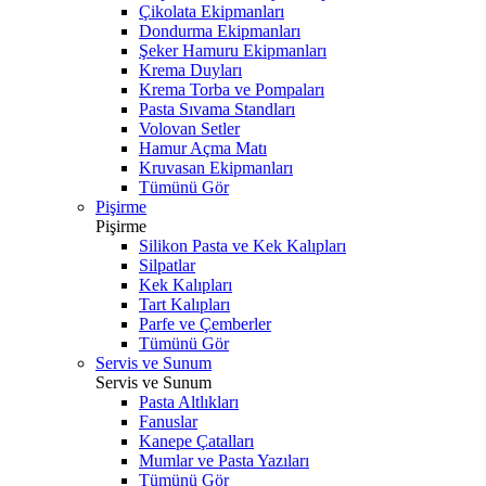
Çikolata Ekipmanları
Dondurma Ekipmanları
Şeker Hamuru Ekipmanları
Krema Duyları
Krema Torba ve Pompaları
Pasta Sıvama Standları
Volovan Setler
Hamur Açma Matı
Kruvasan Ekipmanları
Tümünü Gör
Pişirme
Pişirme
Silikon Pasta ve Kek Kalıpları
Silpatlar
Kek Kalıpları
Tart Kalıpları
Parfe ve Çemberler
Tümünü Gör
Servis ve Sunum
Servis ve Sunum
Pasta Altlıkları
Fanuslar
Kanepe Çatalları
Mumlar ve Pasta Yazıları
Tümünü Gör