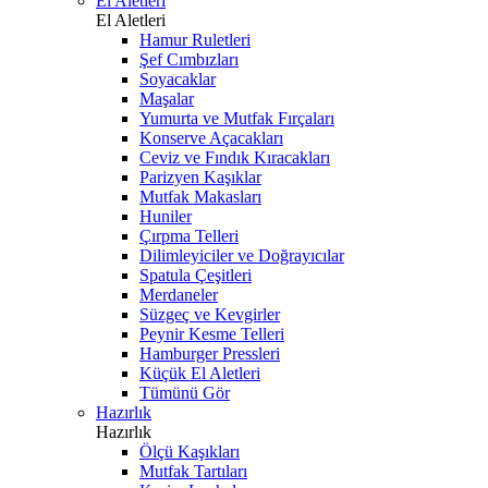
El Aletleri
El Aletleri
Hamur Ruletleri
Şef Cımbızları
Soyacaklar
Maşalar
Yumurta ve Mutfak Fırçaları
Konserve Açacakları
Ceviz ve Fındık Kıracakları
Parizyen Kaşıklar
Mutfak Makasları
Huniler
Çırpma Telleri
Dilimleyiciler ve Doğrayıcılar
Spatula Çeşitleri
Merdaneler
Süzgeç ve Kevgirler
Peynir Kesme Telleri
Hamburger Pressleri
Küçük El Aletleri
Tümünü Gör
Hazırlık
Hazırlık
Ölçü Kaşıkları
Mutfak Tartıları