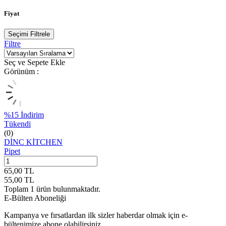
Fiyat
Seçimi Filtrele
Filtre
Seç ve Sepete Ekle
Görünüm :
%
15
İndirim
Tükendi
(0)
DİNC KİTCHEN
Pipet
65,00
TL
55,00
TL
Toplam
1
ürün bulunmaktadır.
E-Bülten Aboneliği
Kampanya ve fırsatlardan ilk sizler haberdar olmak için e-
bültenimize abone olabilirsiniz.