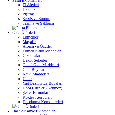
Pasta Ekipmanları
El Aletleri
Hazırlık
Pişirme
Servis ve Sunum
Taşıma ve Saklama
Gıda Ürünleri
Ekmekler
Mayalar
Aroma ve Özütler
Ekmek Katkı Maddeleri
Çikolatalar
Dekor Şekerler
Genel Gıda Maddeleri
Gıda Boyaları
Katkı Maddeleri
Unlar
Yağ Bazlı Gıda Boyaları
Hobi Ürünleri (Yenmez)
Şeker Hamurları
Kokteyl Şurupları
Dondurma Konsantreleri
Bar ve Kahve Ekipmanları