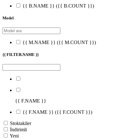
{{ B.NAME }}
({{ B.COUNT }})
Model
{{ M.NAME }}
({{ M.COUNT }})
{{ FILTER.NAME }}
{{ F.NAME }}
{{ F.NAME }}
({{ F.COUNT }})
Stoktakiler
İndirimli
Yeni