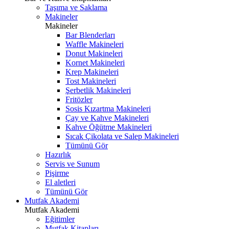
Taşıma ve Saklama
Makineler
Makineler
Bar Blenderları
Waffle Makineleri
Donut Makineleri
Kornet Makineleri
Krep Makineleri
Tost Makineleri
Şerbetlik Makineleri
Fritözler
Sosis Kızartma Makineleri
Çay ve Kahve Makineleri
Kahve Öğütme Makineleri
Sıcak Çikolata ve Salep Makineleri
Tümünü Gör
Hazırlık
Servis ve Sunum
Pişirme
El aletleri
Tümünü Gör
Mutfak Akademi
Mutfak Akademi
Eğitimler
Mutfak Kitapları