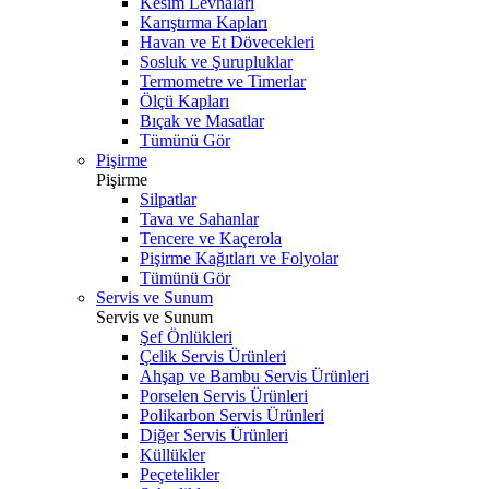
Kesim Levhaları
Karıştırma Kapları
Havan ve Et Dövecekleri
Sosluk ve Şurupluklar
Termometre ve Timerlar
Ölçü Kapları
Bıçak ve Masatlar
Tümünü Gör
Pişirme
Pişirme
Silpatlar
Tava ve Sahanlar
Tencere ve Kaçerola
Pişirme Kağıtları ve Folyolar
Tümünü Gör
Servis ve Sunum
Servis ve Sunum
Şef Önlükleri
Çelik Servis Ürünleri
Ahşap ve Bambu Servis Ürünleri
Porselen Servis Ürünleri
Polikarbon Servis Ürünleri
Diğer Servis Ürünleri
Küllükler
Peçetelikler