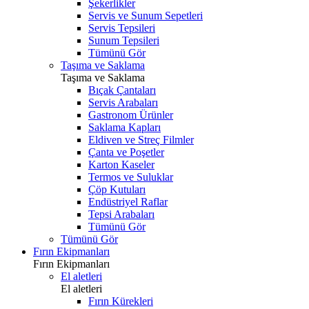
Şekerlikler
Servis ve Sunum Sepetleri
Servis Tepsileri
Sunum Tepsileri
Tümünü Gör
Taşıma ve Saklama
Taşıma ve Saklama
Bıçak Çantaları
Servis Arabaları
Gastronom Ürünler
Saklama Kapları
Eldiven ve Streç Filmler
Çanta ve Poşetler
Karton Kaseler
Termos ve Suluklar
Çöp Kutuları
Endüstriyel Raflar
Tepsi Arabaları
Tümünü Gör
Tümünü Gör
Fırın Ekipmanları
Fırın Ekipmanları
El aletleri
El aletleri
Fırın Kürekleri