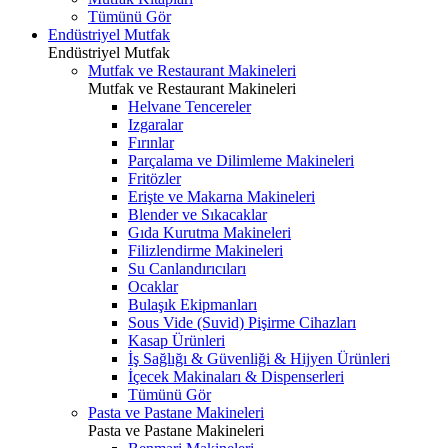
Tümünü Gör
Endüstriyel Mutfak
Endüstriyel Mutfak
Mutfak ve Restaurant Makineleri
Mutfak ve Restaurant Makineleri
Helvane Tencereler
Izgaralar
Fırınlar
Parçalama ve Dilimleme Makineleri
Fritözler
Erişte ve Makarna Makineleri
Blender ve Sıkacaklar
Gıda Kurutma Makineleri
Filizlendirme Makineleri
Su Canlandırıcıları
Ocaklar
Bulaşık Ekipmanları
Sous Vide (Suvid) Pişirme Cihazları
Kasap Ürünleri
İş Sağlığı & Güvenliği & Hijyen Ürünleri
İçecek Makinaları & Dispenserleri
Tümünü Gör
Pasta ve Pastane Makineleri
Pasta ve Pastane Makineleri