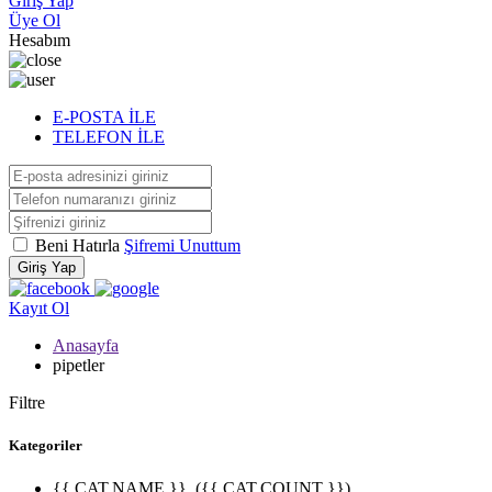
Giriş Yap
Üye Ol
Hesabım
E-POSTA İLE
TELEFON İLE
Beni Hatırla
Şifremi Unuttum
Giriş Yap
Kayıt Ol
Anasayfa
pipetler
Filtre
Kategoriler
{{ CAT.NAME }}
({{ CAT.COUNT }})