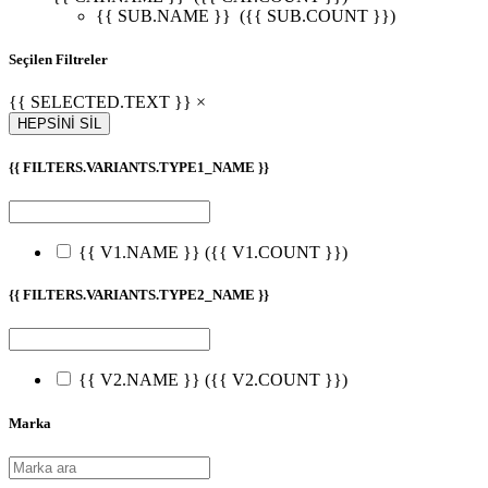
{{ SUB.NAME }}
({{ SUB.COUNT }})
Seçilen Filtreler
{{ SELECTED.TEXT }} ×
HEPSİNİ SİL
{{ FILTERS.VARIANTS.TYPE1_NAME }}
{{ V1.NAME }}
({{ V1.COUNT }})
{{ FILTERS.VARIANTS.TYPE2_NAME }}
{{ V2.NAME }}
({{ V2.COUNT }})
Marka