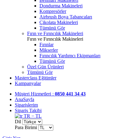
Benmari Makineleri
Dondurma Makineleri
Kompresörler
Airbrush Boya Tabancaları
Çikolata Makineleri
Tümünü Gör
Fırın ve Fırıncılık Makineleri
Fırın ve Fırıncılık Makineleri
Fırınlar
Mikserler
Fırıncılık Yardımcı Ekipmanları
Tümünü Gör
Özel Gün Ürünleri
Tümünü Gör
Masterclass Eğitimler
Kampanyalar
Müşteri Hizmetleri :
0850 441 34 43
AnaSayfa
Siparişlerim
Sipariş Takibi
TR − TL
Dil
Para Birimi