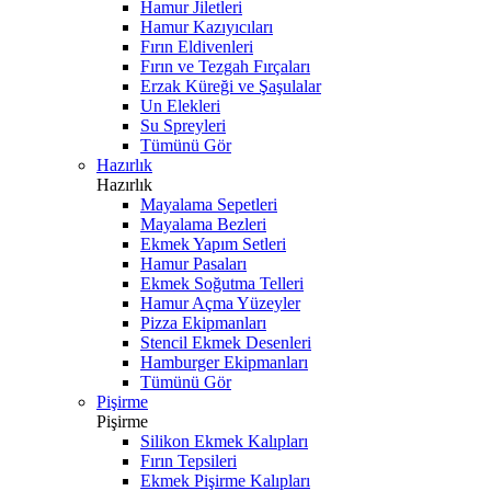
Hamur Jiletleri
Hamur Kazıyıcıları
Fırın Eldivenleri
Fırın ve Tezgah Fırçaları
Erzak Küreği ve Şaşulalar
Un Elekleri
Su Spreyleri
Tümünü Gör
Hazırlık
Hazırlık
Mayalama Sepetleri
Mayalama Bezleri
Ekmek Yapım Setleri
Hamur Pasaları
Ekmek Soğutma Telleri
Hamur Açma Yüzeyler
Pizza Ekipmanları
Stencil Ekmek Desenleri
Hamburger Ekipmanları
Tümünü Gör
Pişirme
Pişirme
Silikon Ekmek Kalıpları
Fırın Tepsileri
Ekmek Pişirme Kalıpları