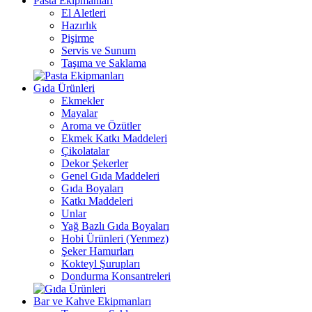
Pasta Ekipmanları
El Aletleri
Hazırlık
Pişirme
Servis ve Sunum
Taşıma ve Saklama
Gıda Ürünleri
Ekmekler
Mayalar
Aroma ve Özütler
Ekmek Katkı Maddeleri
Çikolatalar
Dekor Şekerler
Genel Gıda Maddeleri
Gıda Boyaları
Katkı Maddeleri
Unlar
Yağ Bazlı Gıda Boyaları
Hobi Ürünleri (Yenmez)
Şeker Hamurları
Kokteyl Şurupları
Dondurma Konsantreleri
Bar ve Kahve Ekipmanları