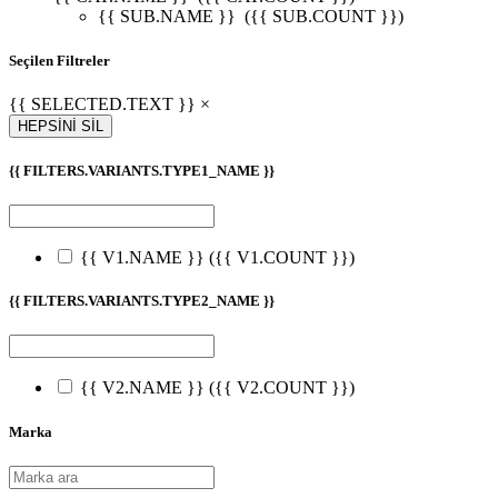
{{ SUB.NAME }}
({{ SUB.COUNT }})
Seçilen Filtreler
{{ SELECTED.TEXT }} ×
HEPSİNİ SİL
{{ FILTERS.VARIANTS.TYPE1_NAME }}
{{ V1.NAME }}
({{ V1.COUNT }})
{{ FILTERS.VARIANTS.TYPE2_NAME }}
{{ V2.NAME }}
({{ V2.COUNT }})
Marka