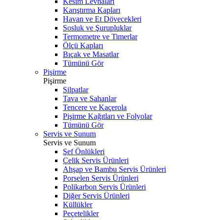
Kesim Levhaları
Karıştırma Kapları
Havan ve Et Dövecekleri
Sosluk ve Şurupluklar
Termometre ve Timerlar
Ölçü Kapları
Bıçak ve Masatlar
Tümünü Gör
Pişirme
Pişirme
Silpatlar
Tava ve Sahanlar
Tencere ve Kaçerola
Pişirme Kağıtları ve Folyolar
Tümünü Gör
Servis ve Sunum
Servis ve Sunum
Şef Önlükleri
Çelik Servis Ürünleri
Ahşap ve Bambu Servis Ürünleri
Porselen Servis Ürünleri
Polikarbon Servis Ürünleri
Diğer Servis Ürünleri
Küllükler
Peçetelikler