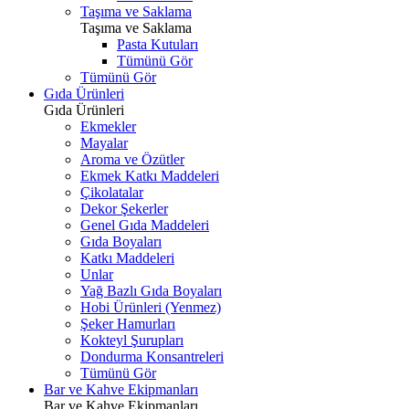
Taşıma ve Saklama
Taşıma ve Saklama
Pasta Kutuları
Tümünü Gör
Tümünü Gör
Gıda Ürünleri
Gıda Ürünleri
Ekmekler
Mayalar
Aroma ve Özütler
Ekmek Katkı Maddeleri
Çikolatalar
Dekor Şekerler
Genel Gıda Maddeleri
Gıda Boyaları
Katkı Maddeleri
Unlar
Yağ Bazlı Gıda Boyaları
Hobi Ürünleri (Yenmez)
Şeker Hamurları
Kokteyl Şurupları
Dondurma Konsantreleri
Tümünü Gör
Bar ve Kahve Ekipmanları
Bar ve Kahve Ekipmanları