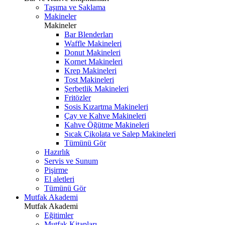
Taşıma ve Saklama
Makineler
Makineler
Bar Blenderları
Waffle Makineleri
Donut Makineleri
Kornet Makineleri
Krep Makineleri
Tost Makineleri
Şerbetlik Makineleri
Fritözler
Sosis Kızartma Makineleri
Çay ve Kahve Makineleri
Kahve Öğütme Makineleri
Sıcak Çikolata ve Salep Makineleri
Tümünü Gör
Hazırlık
Servis ve Sunum
Pişirme
El aletleri
Tümünü Gör
Mutfak Akademi
Mutfak Akademi
Eğitimler
Mutfak Kitapları