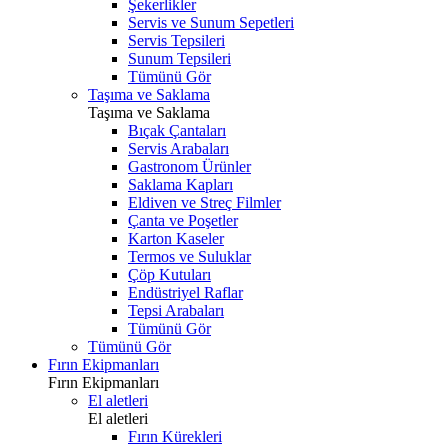
Şekerlikler
Servis ve Sunum Sepetleri
Servis Tepsileri
Sunum Tepsileri
Tümünü Gör
Taşıma ve Saklama
Taşıma ve Saklama
Bıçak Çantaları
Servis Arabaları
Gastronom Ürünler
Saklama Kapları
Eldiven ve Streç Filmler
Çanta ve Poşetler
Karton Kaseler
Termos ve Suluklar
Çöp Kutuları
Endüstriyel Raflar
Tepsi Arabaları
Tümünü Gör
Tümünü Gör
Fırın Ekipmanları
Fırın Ekipmanları
El aletleri
El aletleri
Fırın Kürekleri