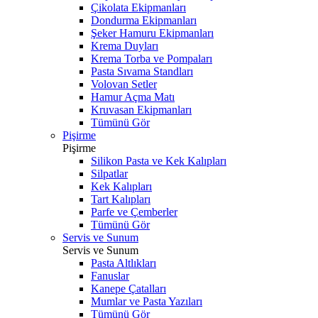
Çikolata Ekipmanları
Dondurma Ekipmanları
Şeker Hamuru Ekipmanları
Krema Duyları
Krema Torba ve Pompaları
Pasta Sıvama Standları
Volovan Setler
Hamur Açma Matı
Kruvasan Ekipmanları
Tümünü Gör
Pişirme
Pişirme
Silikon Pasta ve Kek Kalıpları
Silpatlar
Kek Kalıpları
Tart Kalıpları
Parfe ve Çemberler
Tümünü Gör
Servis ve Sunum
Servis ve Sunum
Pasta Altlıkları
Fanuslar
Kanepe Çatalları
Mumlar ve Pasta Yazıları
Tümünü Gör