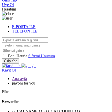
Giriş Yap
Üye Ol
Hesabım
E-POSTA İLE
TELEFON İLE
Beni Hatırla
Şifremi Unuttum
Giriş Yap
Kayıt Ol
Anasayfa
pavoni for you
Filtre
Kategoriler
{{ CAT.NAME }}
({{ CAT.COUNT }})