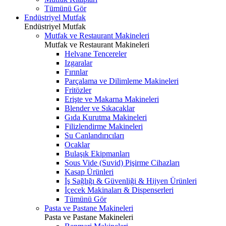
Tümünü Gör
Endüstriyel Mutfak
Endüstriyel Mutfak
Mutfak ve Restaurant Makineleri
Mutfak ve Restaurant Makineleri
Helvane Tencereler
Izgaralar
Fırınlar
Parçalama ve Dilimleme Makineleri
Fritözler
Erişte ve Makarna Makineleri
Blender ve Sıkacaklar
Gıda Kurutma Makineleri
Filizlendirme Makineleri
Su Canlandırıcıları
Ocaklar
Bulaşık Ekipmanları
Sous Vide (Suvid) Pişirme Cihazları
Kasap Ürünleri
İş Sağlığı & Güvenliği & Hijyen Ürünleri
İçecek Makinaları & Dispenserleri
Tümünü Gör
Pasta ve Pastane Makineleri
Pasta ve Pastane Makineleri