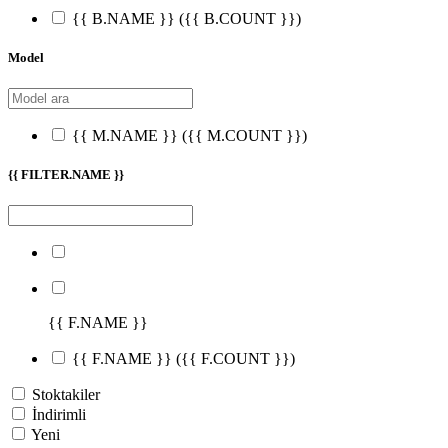
{{ B.NAME }}
({{ B.COUNT }})
Model
{{ M.NAME }}
({{ M.COUNT }})
{{ FILTER.NAME }}
{{ F.NAME }}
{{ F.NAME }}
({{ F.COUNT }})
Stoktakiler
İndirimli
Yeni