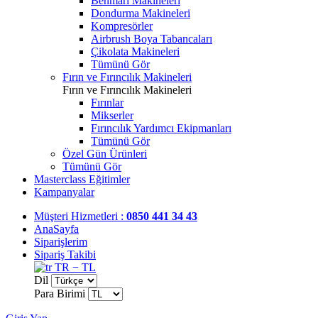
Benmari Makineleri
Dondurma Makineleri
Kompresörler
Airbrush Boya Tabancaları
Çikolata Makineleri
Tümünü Gör
Fırın ve Fırıncılık Makineleri
Fırın ve Fırıncılık Makineleri
Fırınlar
Mikserler
Fırıncılık Yardımcı Ekipmanları
Tümünü Gör
Özel Gün Ürünleri
Tümünü Gör
Masterclass Eğitimler
Kampanyalar
Müşteri Hizmetleri :
0850 441 34 43
AnaSayfa
Siparişlerim
Sipariş Takibi
TR − TL
Dil
Para Birimi