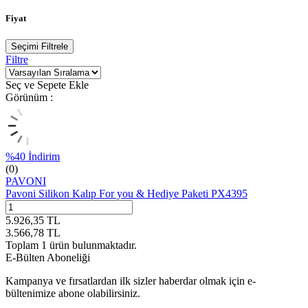
Fiyat
Seçimi Filtrele
Filtre
Seç ve Sepete Ekle
Görünüm :
%
40
İndirim
(0)
PAVONI
Pavoni Silikon Kalıp For you & Hediye Paketi PX4395
5.926,35
TL
3.566,78
TL
Toplam
1
ürün bulunmaktadır.
E-Bülten Aboneliği
Kampanya ve fırsatlardan ilk sizler haberdar olmak için e-
bültenimize abone olabilirsiniz.