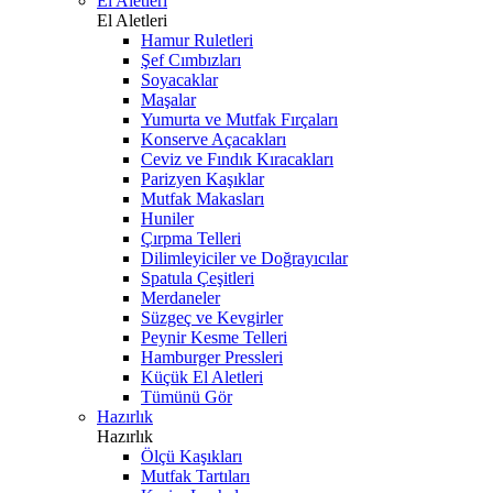
El Aletleri
El Aletleri
Hamur Ruletleri
Şef Cımbızları
Soyacaklar
Maşalar
Yumurta ve Mutfak Fırçaları
Konserve Açacakları
Ceviz ve Fındık Kıracakları
Parizyen Kaşıklar
Mutfak Makasları
Huniler
Çırpma Telleri
Dilimleyiciler ve Doğrayıcılar
Spatula Çeşitleri
Merdaneler
Süzgeç ve Kevgirler
Peynir Kesme Telleri
Hamburger Pressleri
Küçük El Aletleri
Tümünü Gör
Hazırlık
Hazırlık
Ölçü Kaşıkları
Mutfak Tartıları