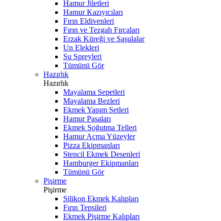
Hamur Jiletleri
Hamur Kazıyıcıları
Fırın Eldivenleri
Fırın ve Tezgah Fırçaları
Erzak Küreği ve Şaşulalar
Un Elekleri
Su Spreyleri
Tümünü Gör
Hazırlık
Hazırlık
Mayalama Sepetleri
Mayalama Bezleri
Ekmek Yapım Setleri
Hamur Pasaları
Ekmek Soğutma Telleri
Hamur Açma Yüzeyler
Pizza Ekipmanları
Stencil Ekmek Desenleri
Hamburger Ekipmanları
Tümünü Gör
Pişirme
Pişirme
Silikon Ekmek Kalıpları
Fırın Tepsileri
Ekmek Pişirme Kalıpları