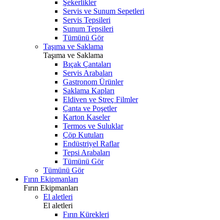
Şekerlikler
Servis ve Sunum Sepetleri
Servis Tepsileri
Sunum Tepsileri
Tümünü Gör
Taşıma ve Saklama
Taşıma ve Saklama
Bıçak Çantaları
Servis Arabaları
Gastronom Ürünler
Saklama Kapları
Eldiven ve Streç Filmler
Çanta ve Poşetler
Karton Kaseler
Termos ve Suluklar
Çöp Kutuları
Endüstriyel Raflar
Tepsi Arabaları
Tümünü Gör
Tümünü Gör
Fırın Ekipmanları
Fırın Ekipmanları
El aletleri
El aletleri
Fırın Kürekleri