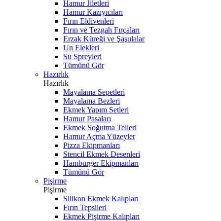
Hamur Jiletleri
Hamur Kazıyıcıları
Fırın Eldivenleri
Fırın ve Tezgah Fırçaları
Erzak Küreği ve Şaşulalar
Un Elekleri
Su Spreyleri
Tümünü Gör
Hazırlık
Hazırlık
Mayalama Sepetleri
Mayalama Bezleri
Ekmek Yapım Setleri
Hamur Pasaları
Ekmek Soğutma Telleri
Hamur Açma Yüzeyler
Pizza Ekipmanları
Stencil Ekmek Desenleri
Hamburger Ekipmanları
Tümünü Gör
Pişirme
Pişirme
Silikon Ekmek Kalıpları
Fırın Tepsileri
Ekmek Pişirme Kalıpları