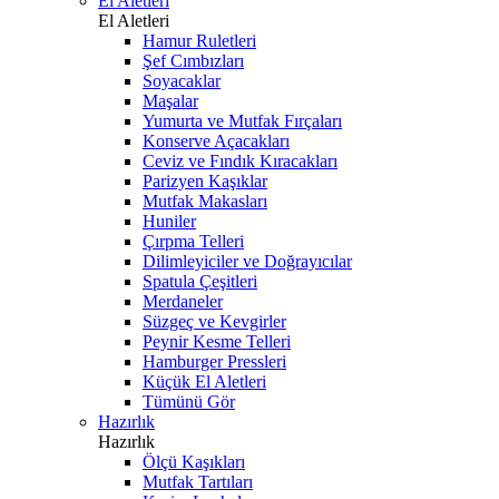
El Aletleri
El Aletleri
Hamur Ruletleri
Şef Cımbızları
Soyacaklar
Maşalar
Yumurta ve Mutfak Fırçaları
Konserve Açacakları
Ceviz ve Fındık Kıracakları
Parizyen Kaşıklar
Mutfak Makasları
Huniler
Çırpma Telleri
Dilimleyiciler ve Doğrayıcılar
Spatula Çeşitleri
Merdaneler
Süzgeç ve Kevgirler
Peynir Kesme Telleri
Hamburger Pressleri
Küçük El Aletleri
Tümünü Gör
Hazırlık
Hazırlık
Ölçü Kaşıkları
Mutfak Tartıları