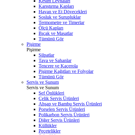
Kesim Levhaları
Karıştırma Kapları
Havan ve Et Dövecekleri
Sosluk ve Şurupluklar
Termometre ve Timerlar
Ölçü Kapları
Bıçak ve Masatlar
Tümünü Gör
Pişirme
Pişirme
Silpatlar
Tava ve Sahanlar
Tencere ve Kaçerola
Pişirme Kağıtları ve Folyolar
Tümünü Gör
Servis ve Sunum
Servis ve Sunum
Şef Önlükleri
Çelik Servis Ürünleri
Ahşap ve Bambu Servis Ürünleri
Porselen Servis Ürünleri
Polikarbon Servis Ürünleri
Diğer Servis Ürünleri
Küllükler
Peçetelikler