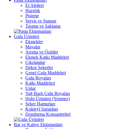
Pasta Ekipmanları
El Aletleri
Hazırlık
Pişirme
Servis ve Sunum
Taşıma ve Saklama
Gıda Ürünleri
Ekmekler
Mayalar
Aroma ve Özütler
Ekmek Katkı Maddeleri
Çikolatalar
Dekor Şekerler
Genel Gıda Maddeleri
Gıda Boyaları
Katkı Maddeleri
Unlar
Yağ Bazlı Gıda Boyaları
Hobi Ürünleri (Yenmez)
Şeker Hamurları
Kokteyl Şurupları
Dondurma Konsantreleri
Bar ve Kahve Ekipmanları