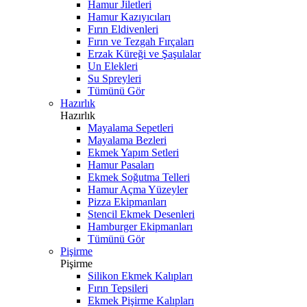
Hamur Jiletleri
Hamur Kazıyıcıları
Fırın Eldivenleri
Fırın ve Tezgah Fırçaları
Erzak Küreği ve Şaşulalar
Un Elekleri
Su Spreyleri
Tümünü Gör
Hazırlık
Hazırlık
Mayalama Sepetleri
Mayalama Bezleri
Ekmek Yapım Setleri
Hamur Pasaları
Ekmek Soğutma Telleri
Hamur Açma Yüzeyler
Pizza Ekipmanları
Stencil Ekmek Desenleri
Hamburger Ekipmanları
Tümünü Gör
Pişirme
Pişirme
Silikon Ekmek Kalıpları
Fırın Tepsileri
Ekmek Pişirme Kalıpları