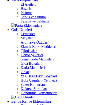
Pasta Ekipmanları
El Aletleri
Hazırlık
Pişirme
Servis ve Sunum
Taşıma ve Saklama
Gıda Ürünleri
Ekmekler
Mayalar
Aroma ve Özütler
Ekmek Katkı Maddeleri
Çikolatalar
Dekor Şekerler
Genel Gıda Maddeleri
Gıda Boyaları
Katkı Maddeleri
Unlar
Yağ Bazlı Gıda Boyaları
Hobi Ürünleri (Yenmez)
Şeker Hamurları
Kokteyl Şurupları
Dondurma Konsantreleri
Bar ve Kahve Ekipmanları