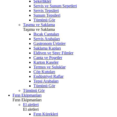
Şekerlikler
Servis ve Sunum Sepetleri
Servis Tepsileri
Sunum Tepsileri
Tümünü Gör
Taşıma ve Saklama
Taşıma ve Saklama
Bıçak Çantaları
Servis Arabaları
Gastronom Ürünler
Saklama Kapları
Eldiven ve Streç Filmler
Çanta ve Poşetler
Karton Kaseler
Termos ve Suluklar
Çöp Kutuları
Endüstriyel Raflar
Tepsi Arabaları
Tümünü Gör
Tümünü Gör
Fırın Ekipmanları
Fırın Ekipmanları
El aletleri
El aletleri
Fırın Kürekleri