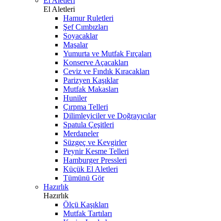
El Aletleri
El Aletleri
Hamur Ruletleri
Şef Cımbızları
Soyacaklar
Maşalar
Yumurta ve Mutfak Fırçaları
Konserve Açacakları
Ceviz ve Fındık Kıracakları
Parizyen Kaşıklar
Mutfak Makasları
Huniler
Çırpma Telleri
Dilimleyiciler ve Doğrayıcılar
Spatula Çeşitleri
Merdaneler
Süzgeç ve Kevgirler
Peynir Kesme Telleri
Hamburger Pressleri
Küçük El Aletleri
Tümünü Gör
Hazırlık
Hazırlık
Ölçü Kaşıkları
Mutfak Tartıları