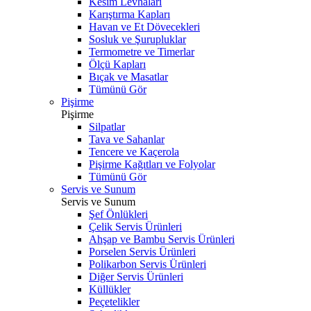
Kesim Levhaları
Karıştırma Kapları
Havan ve Et Dövecekleri
Sosluk ve Şurupluklar
Termometre ve Timerlar
Ölçü Kapları
Bıçak ve Masatlar
Tümünü Gör
Pişirme
Pişirme
Silpatlar
Tava ve Sahanlar
Tencere ve Kaçerola
Pişirme Kağıtları ve Folyolar
Tümünü Gör
Servis ve Sunum
Servis ve Sunum
Şef Önlükleri
Çelik Servis Ürünleri
Ahşap ve Bambu Servis Ürünleri
Porselen Servis Ürünleri
Polikarbon Servis Ürünleri
Diğer Servis Ürünleri
Küllükler
Peçetelikler