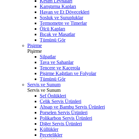
Kesim Levhaları
Karıştırma Kapları
Havan ve Et Dövecekleri
Sosluk ve Şurupluklar
Termometre ve Timerlar
Ölçü Kapları
Bıçak ve Masatlar
Tümünü Gör
Pişirme
Pişirme
Silpatlar
Tava ve Sahanlar
Tencere ve Kaçerola
Pişirme Kağıtları ve Folyolar
Tümünü Gör
Servis ve Sunum
Servis ve Sunum
Şef Önlükleri
Çelik Servis Ürünleri
Ahşap ve Bambu Servis Ürünleri
Porselen Servis Ürünleri
Polikarbon Servis Ürünleri
Diğer Servis Ürünleri
Küllükler
Peçetelikler