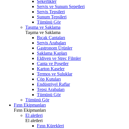
Şekerlikler
Servis ve Sunum Sepetleri
Servis Tepsileri
Sunum Tepsileri
Tümünü Gör
Taşıma ve Saklama
Taşıma ve Saklama
Bıçak Çantaları
Servis Arabaları
Gastronom Ürünler
Saklama Kapları
Eldiven ve Streç Filmler
Çanta ve Poşetler
Karton Kaseler
Termos ve Suluklar
Çöp Kutuları
Endüstriyel Raflar
Tepsi Arabaları
Tümünü Gör
Tümünü Gör
Fırın Ekipmanları
Fırın Ekipmanları
El aletleri
El aletleri
Fırın Kürekleri