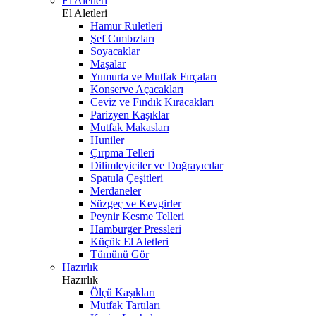
El Aletleri
El Aletleri
Hamur Ruletleri
Şef Cımbızları
Soyacaklar
Maşalar
Yumurta ve Mutfak Fırçaları
Konserve Açacakları
Ceviz ve Fındık Kıracakları
Parizyen Kaşıklar
Mutfak Makasları
Huniler
Çırpma Telleri
Dilimleyiciler ve Doğrayıcılar
Spatula Çeşitleri
Merdaneler
Süzgeç ve Kevgirler
Peynir Kesme Telleri
Hamburger Pressleri
Küçük El Aletleri
Tümünü Gör
Hazırlık
Hazırlık
Ölçü Kaşıkları
Mutfak Tartıları