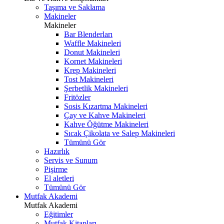
Taşıma ve Saklama
Makineler
Makineler
Bar Blenderları
Waffle Makineleri
Donut Makineleri
Kornet Makineleri
Krep Makineleri
Tost Makineleri
Şerbetlik Makineleri
Fritözler
Sosis Kızartma Makineleri
Çay ve Kahve Makineleri
Kahve Öğütme Makineleri
Sıcak Çikolata ve Salep Makineleri
Tümünü Gör
Hazırlık
Servis ve Sunum
Pişirme
El aletleri
Tümünü Gör
Mutfak Akademi
Mutfak Akademi
Eğitimler
Mutfak Kitapları