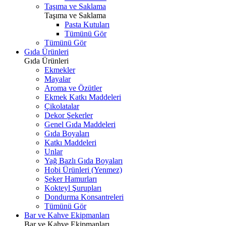
Taşıma ve Saklama
Taşıma ve Saklama
Pasta Kutuları
Tümünü Gör
Tümünü Gör
Gıda Ürünleri
Gıda Ürünleri
Ekmekler
Mayalar
Aroma ve Özütler
Ekmek Katkı Maddeleri
Çikolatalar
Dekor Şekerler
Genel Gıda Maddeleri
Gıda Boyaları
Katkı Maddeleri
Unlar
Yağ Bazlı Gıda Boyaları
Hobi Ürünleri (Yenmez)
Şeker Hamurları
Kokteyl Şurupları
Dondurma Konsantreleri
Tümünü Gör
Bar ve Kahve Ekipmanları
Bar ve Kahve Ekipmanları