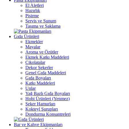
Pasta Ekipmanları
El Aletleri
Hazırlık
Pişirme
Servis ve Sunum
Taşıma ve Saklama
Gıda Ürünleri
Ekmekler
Mayalar
Aroma ve Özütler
Ekmek Katkı Maddeleri
Çikolatalar
Dekor Şekerler
Genel Gıda Maddeleri
Gıda Boyaları
Katkı Maddeleri
Unlar
Yağ Bazlı Gıda Boyaları
Hobi Ürünleri (Yenmez)
Şeker Hamurları
Kokteyl Şurupları
Dondurma Konsantreleri
Bar ve Kahve Ekipmanları