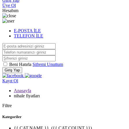
Giriş Yap
Üye Ol
Hesabım
E-POSTA İLE
TELEFON İLE
Beni Hatırla
Şifremi Unuttum
Giriş Yap
Kayıt Ol
Anasayfa
nihale fiyatları
Filtre
Kategoriler
{{ CAT.NAME }}
({{ CAT.COUNT }})