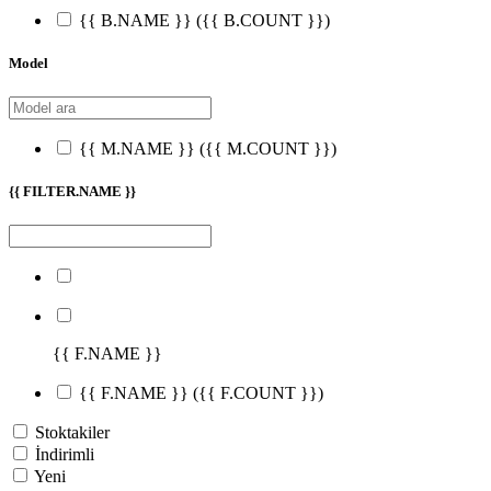
{{ B.NAME }}
({{ B.COUNT }})
Model
{{ M.NAME }}
({{ M.COUNT }})
{{ FILTER.NAME }}
{{ F.NAME }}
{{ F.NAME }}
({{ F.COUNT }})
Stoktakiler
İndirimli
Yeni