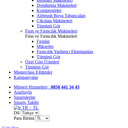
Benmari Makineleri
Dondurma Makineleri
Kompresörler
Airbrush Boya Tabancaları
Çikolata Makineleri
Tümünü Gör
Fırın ve Fırıncılık Makineleri
Fırın ve Fırıncılık Makineleri
Fırınlar
Mikserler
Fırıncılık Yardımcı Ekipmanları
Tümünü Gör
Özel Gün Ürünleri
Tümünü Gör
Masterclass Eğitimler
Kampanyalar
Müşteri Hizmetleri :
0850 441 34 43
AnaSayfa
Siparişlerim
Sipariş Takibi
TR − TL
Dil
Para Birimi