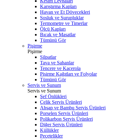
Kesim Levhaları
Karıştırma Kapları
Havan ve Et Dövecekleri
Sosluk ve Şurupluklar
Termometre ve Timerlar
Ölçü Kapları
Bıçak ve Masatlar
Tümünü Gör
Pişirme
Pişirme
Silpatlar
Tava ve Sahanlar
Tencere ve Kaçerola
Pişirme Kağıtları ve Folyolar
Tümünü Gör
Servis ve Sunum
Servis ve Sunum
Şef Önlükleri
Çelik Servis Ürünleri
Ahşap ve Bambu Servis Ürünleri
Porselen Servis Ürünleri
Polikarbon Servis Ürünleri
Diğer Servis Ürünleri
Küllükler
Peçetelikler