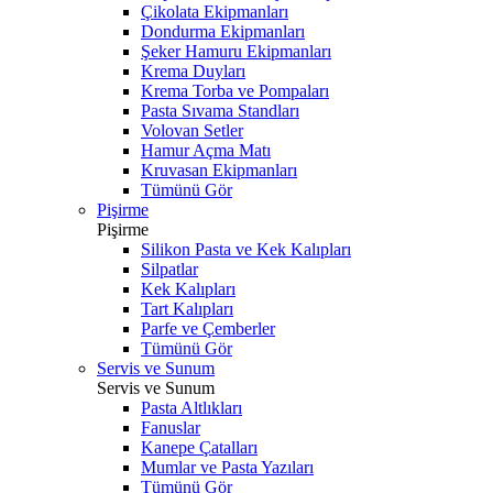
Çikolata Ekipmanları
Dondurma Ekipmanları
Şeker Hamuru Ekipmanları
Krema Duyları
Krema Torba ve Pompaları
Pasta Sıvama Standları
Volovan Setler
Hamur Açma Matı
Kruvasan Ekipmanları
Tümünü Gör
Pişirme
Pişirme
Silikon Pasta ve Kek Kalıpları
Silpatlar
Kek Kalıpları
Tart Kalıpları
Parfe ve Çemberler
Tümünü Gör
Servis ve Sunum
Servis ve Sunum
Pasta Altlıkları
Fanuslar
Kanepe Çatalları
Mumlar ve Pasta Yazıları
Tümünü Gör