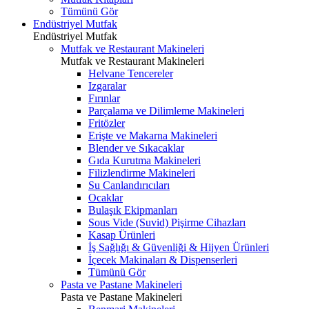
Tümünü Gör
Endüstriyel Mutfak
Endüstriyel Mutfak
Mutfak ve Restaurant Makineleri
Mutfak ve Restaurant Makineleri
Helvane Tencereler
Izgaralar
Fırınlar
Parçalama ve Dilimleme Makineleri
Fritözler
Erişte ve Makarna Makineleri
Blender ve Sıkacaklar
Gıda Kurutma Makineleri
Filizlendirme Makineleri
Su Canlandırıcıları
Ocaklar
Bulaşık Ekipmanları
Sous Vide (Suvid) Pişirme Cihazları
Kasap Ürünleri
İş Sağlığı & Güvenliği & Hijyen Ürünleri
İçecek Makinaları & Dispenserleri
Tümünü Gör
Pasta ve Pastane Makineleri
Pasta ve Pastane Makineleri