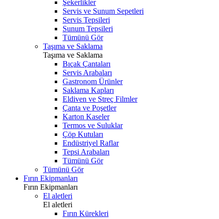
Şekerlikler
Servis ve Sunum Sepetleri
Servis Tepsileri
Sunum Tepsileri
Tümünü Gör
Taşıma ve Saklama
Taşıma ve Saklama
Bıçak Çantaları
Servis Arabaları
Gastronom Ürünler
Saklama Kapları
Eldiven ve Streç Filmler
Çanta ve Poşetler
Karton Kaseler
Termos ve Suluklar
Çöp Kutuları
Endüstriyel Raflar
Tepsi Arabaları
Tümünü Gör
Tümünü Gör
Fırın Ekipmanları
Fırın Ekipmanları
El aletleri
El aletleri
Fırın Kürekleri