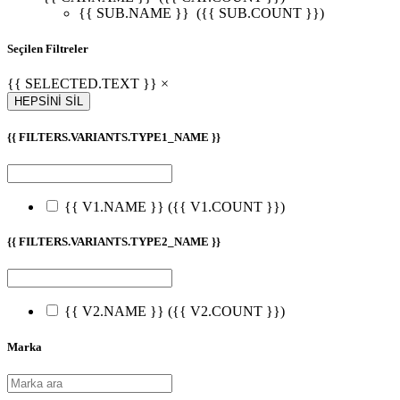
{{ SUB.NAME }}
({{ SUB.COUNT }})
Seçilen Filtreler
{{ SELECTED.TEXT }} ×
HEPSİNİ SİL
{{ FILTERS.VARIANTS.TYPE1_NAME }}
{{ V1.NAME }}
({{ V1.COUNT }})
{{ FILTERS.VARIANTS.TYPE2_NAME }}
{{ V2.NAME }}
({{ V2.COUNT }})
Marka