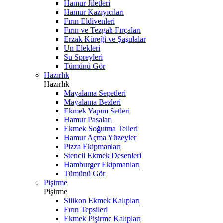
Hamur Jiletleri
Hamur Kazıyıcıları
Fırın Eldivenleri
Fırın ve Tezgah Fırçaları
Erzak Küreği ve Şaşulalar
Un Elekleri
Su Spreyleri
Tümünü Gör
Hazırlık
Hazırlık
Mayalama Sepetleri
Mayalama Bezleri
Ekmek Yapım Setleri
Hamur Pasaları
Ekmek Soğutma Telleri
Hamur Açma Yüzeyler
Pizza Ekipmanları
Stencil Ekmek Desenleri
Hamburger Ekipmanları
Tümünü Gör
Pişirme
Pişirme
Silikon Ekmek Kalıpları
Fırın Tepsileri
Ekmek Pişirme Kalıpları