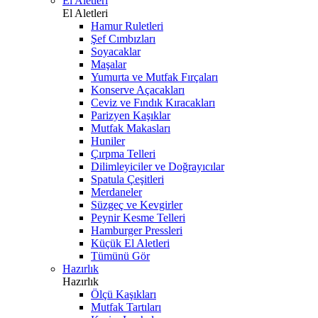
El Aletleri
El Aletleri
Hamur Ruletleri
Şef Cımbızları
Soyacaklar
Maşalar
Yumurta ve Mutfak Fırçaları
Konserve Açacakları
Ceviz ve Fındık Kıracakları
Parizyen Kaşıklar
Mutfak Makasları
Huniler
Çırpma Telleri
Dilimleyiciler ve Doğrayıcılar
Spatula Çeşitleri
Merdaneler
Süzgeç ve Kevgirler
Peynir Kesme Telleri
Hamburger Pressleri
Küçük El Aletleri
Tümünü Gör
Hazırlık
Hazırlık
Ölçü Kaşıkları
Mutfak Tartıları