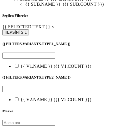
{{ SUB.NAME }}
({{ SUB.COUNT }})
Seçilen Filtreler
{{ SELECTED.TEXT }} ×
HEPSİNİ SİL
{{ FILTERS.VARIANTS.TYPE1_NAME }}
{{ V1.NAME }}
({{ V1.COUNT }})
{{ FILTERS.VARIANTS.TYPE2_NAME }}
{{ V2.NAME }}
({{ V2.COUNT }})
Marka