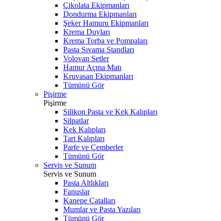
Çikolata Ekipmanları
Dondurma Ekipmanları
Şeker Hamuru Ekipmanları
Krema Duyları
Krema Torba ve Pompaları
Pasta Sıvama Standları
Volovan Setler
Hamur Açma Matı
Kruvasan Ekipmanları
Tümünü Gör
Pişirme
Pişirme
Silikon Pasta ve Kek Kalıpları
Silpatlar
Kek Kalıpları
Tart Kalıpları
Parfe ve Çemberler
Tümünü Gör
Servis ve Sunum
Servis ve Sunum
Pasta Altlıkları
Fanuslar
Kanepe Çatalları
Mumlar ve Pasta Yazıları
Tümünü Gör