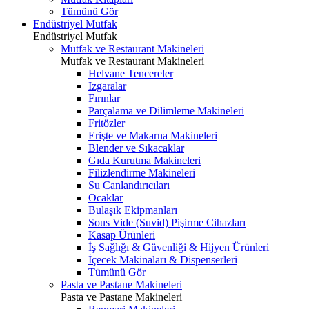
Tümünü Gör
Endüstriyel Mutfak
Endüstriyel Mutfak
Mutfak ve Restaurant Makineleri
Mutfak ve Restaurant Makineleri
Helvane Tencereler
Izgaralar
Fırınlar
Parçalama ve Dilimleme Makineleri
Fritözler
Erişte ve Makarna Makineleri
Blender ve Sıkacaklar
Gıda Kurutma Makineleri
Filizlendirme Makineleri
Su Canlandırıcıları
Ocaklar
Bulaşık Ekipmanları
Sous Vide (Suvid) Pişirme Cihazları
Kasap Ürünleri
İş Sağlığı & Güvenliği & Hijyen Ürünleri
İçecek Makinaları & Dispenserleri
Tümünü Gör
Pasta ve Pastane Makineleri
Pasta ve Pastane Makineleri