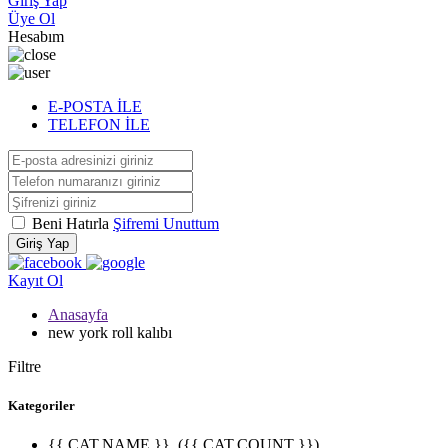
Giriş Yap
Üye Ol
Hesabım
E-POSTA İLE
TELEFON İLE
Beni Hatırla
Şifremi Unuttum
Giriş Yap
Kayıt Ol
Anasayfa
new york roll kalıbı
Filtre
Kategoriler
{{ CAT.NAME }}
({{ CAT.COUNT }})