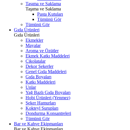
Taşıma ve Saklama
Taşıma ve Saklama
Pasta Kutuları
Tümünü Gör
Tümünü Gör
Gıda Ürünleri
Gıda Ürünleri
Ekmekler
Mayalar
Aroma ve Özütler
Ekmek Katkı Maddeleri
Çikolatalar
Dekor Şekerler
Genel Gıda Maddeleri
Gıda Boyaları
Katkı Maddeleri
Unlar
Yağ Bazlı Gıda Boyaları
Hobi Ürünleri (Yenmez)
Şeker Hamurları
Kokteyl Şurupları
Dondurma Konsantreleri
Tümünü Gör
Bar ve Kahve Ekipmanları
Bar ve Kahve Ekipmanları