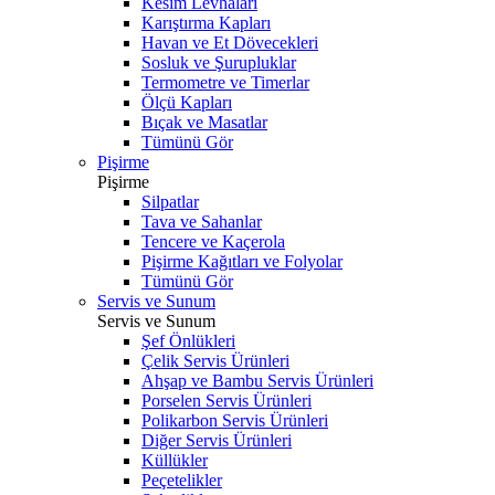
Kesim Levhaları
Karıştırma Kapları
Havan ve Et Dövecekleri
Sosluk ve Şurupluklar
Termometre ve Timerlar
Ölçü Kapları
Bıçak ve Masatlar
Tümünü Gör
Pişirme
Pişirme
Silpatlar
Tava ve Sahanlar
Tencere ve Kaçerola
Pişirme Kağıtları ve Folyolar
Tümünü Gör
Servis ve Sunum
Servis ve Sunum
Şef Önlükleri
Çelik Servis Ürünleri
Ahşap ve Bambu Servis Ürünleri
Porselen Servis Ürünleri
Polikarbon Servis Ürünleri
Diğer Servis Ürünleri
Küllükler
Peçetelikler