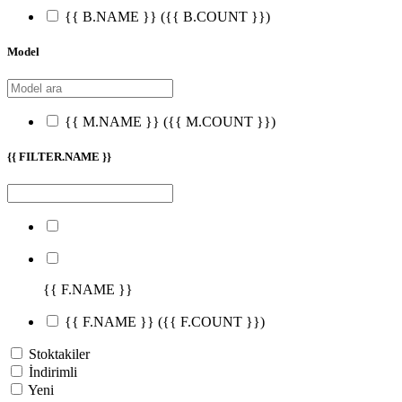
{{ B.NAME }}
({{ B.COUNT }})
Model
{{ M.NAME }}
({{ M.COUNT }})
{{ FILTER.NAME }}
{{ F.NAME }}
{{ F.NAME }}
({{ F.COUNT }})
Stoktakiler
İndirimli
Yeni