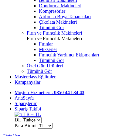
Benmari Makineleri
Dondurma Makineleri
Kompresörler
Airbrush Boya Tabancaları
Çikolata Makineleri
Tümünü Gör
Fırın ve Fırıncılık Makineleri
Fırın ve Fırıncılık Makineleri
Fırınlar
Mikserler
Fırıncılık Yardımcı Ekipmanları
Tümünü Gör
Özel Gün Ürünleri
Tümünü Gör
Masterclass Eğitimler
Kampanyalar
Müşteri Hizmetleri :
0850 441 34 43
AnaSayfa
Siparişlerim
Sipariş Takibi
TR − TL
Dil
Para Birimi