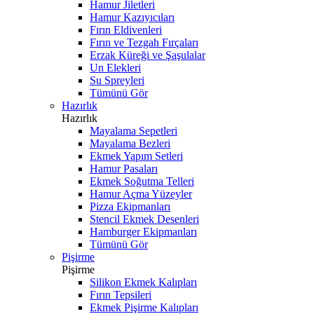
Hamur Jiletleri
Hamur Kazıyıcıları
Fırın Eldivenleri
Fırın ve Tezgah Fırçaları
Erzak Küreği ve Şaşulalar
Un Elekleri
Su Spreyleri
Tümünü Gör
Hazırlık
Hazırlık
Mayalama Sepetleri
Mayalama Bezleri
Ekmek Yapım Setleri
Hamur Pasaları
Ekmek Soğutma Telleri
Hamur Açma Yüzeyler
Pizza Ekipmanları
Stencil Ekmek Desenleri
Hamburger Ekipmanları
Tümünü Gör
Pişirme
Pişirme
Silikon Ekmek Kalıpları
Fırın Tepsileri
Ekmek Pişirme Kalıpları