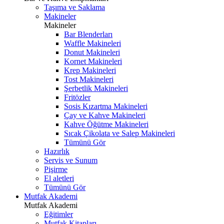
Taşıma ve Saklama
Makineler
Makineler
Bar Blenderları
Waffle Makineleri
Donut Makineleri
Kornet Makineleri
Krep Makineleri
Tost Makineleri
Şerbetlik Makineleri
Fritözler
Sosis Kızartma Makineleri
Çay ve Kahve Makineleri
Kahve Öğütme Makineleri
Sıcak Çikolata ve Salep Makineleri
Tümünü Gör
Hazırlık
Servis ve Sunum
Pişirme
El aletleri
Tümünü Gör
Mutfak Akademi
Mutfak Akademi
Eğitimler
Mutfak Kitapları