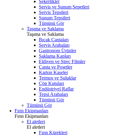
Şekerlikler
Servis ve Sunum Sepetleri
Servis Tepsileri
Sunum Tepsileri
Tümünü Gör
Taşıma ve Saklama
Taşıma ve Saklama
Bıçak Çantaları
Servis Arabaları
Gastronom Ürünler
Saklama Kapları
Eldiven ve Streç Filmler
Çanta ve Poşetler
Karton Kaseler
Termos ve Suluklar
Çöp Kutuları
Endüstriyel Raflar
Tepsi Arabaları
Tümünü Gör
Tümünü Gör
Fırın Ekipmanları
Fırın Ekipmanları
El aletleri
El aletleri
Fırın Kürekleri