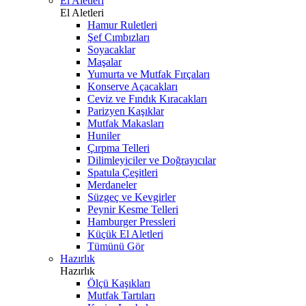
El Aletleri
El Aletleri
Hamur Ruletleri
Şef Cımbızları
Soyacaklar
Maşalar
Yumurta ve Mutfak Fırçaları
Konserve Açacakları
Ceviz ve Fındık Kıracakları
Parizyen Kaşıklar
Mutfak Makasları
Huniler
Çırpma Telleri
Dilimleyiciler ve Doğrayıcılar
Spatula Çeşitleri
Merdaneler
Süzgeç ve Kevgirler
Peynir Kesme Telleri
Hamburger Pressleri
Küçük El Aletleri
Tümünü Gör
Hazırlık
Hazırlık
Ölçü Kaşıkları
Mutfak Tartıları