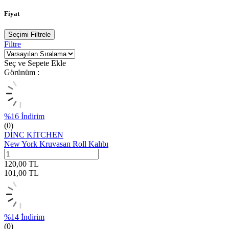
Fiyat
Seçimi Filtrele
Filtre
Seç ve Sepete Ekle
Görünüm :
%
16
İndirim
(0)
DİNC KİTCHEN
New York Kruvasan Roll Kalıbı
120,00
TL
101,00
TL
%
14
İndirim
(0)