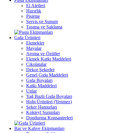
Pasta Ekipmanları
El Aletleri
Hazırlık
Pişirme
Servis ve Sunum
Taşıma ve Saklama
Gıda Ürünleri
Ekmekler
Mayalar
Aroma ve Özütler
Ekmek Katkı Maddeleri
Çikolatalar
Dekor Şekerler
Genel Gıda Maddeleri
Gıda Boyaları
Katkı Maddeleri
Unlar
Yağ Bazlı Gıda Boyaları
Hobi Ürünleri (Yenmez)
Şeker Hamurları
Kokteyl Şurupları
Dondurma Konsantreleri
Bar ve Kahve Ekipmanları