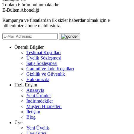
Toplam
6
ürün bulunmaktadır.
E-Bülten Aboneliği
Kampanya ve fırsatlardan ilk sizler haberdar olmak için e-
bültenimize abone olabilirsiniz.
Önemli Bilgiler
Teslimat Koşulları
Üyelik Sözleşmesi
Satış Sözleşmesi
Garanti ve İade Koşulları
Gizlilik ve Güvenlik
Hakkımızda
Hızlı Erişim
Anasayfa
Yeni Ürünler
İndirimdekiler
Müşteri Hizmetleri
İletişim
Blog
Üye
Yeni Üyelik
Üye Girişi