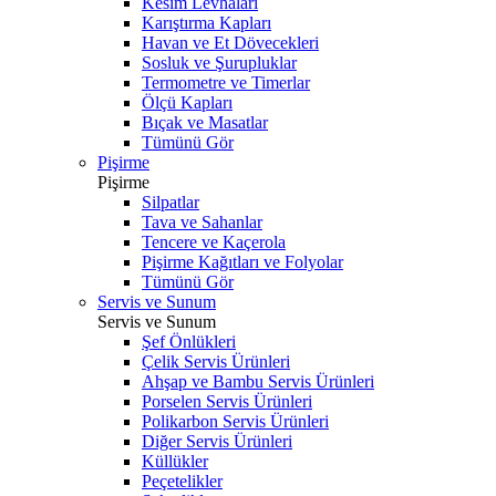
Kesim Levhaları
Karıştırma Kapları
Havan ve Et Dövecekleri
Sosluk ve Şurupluklar
Termometre ve Timerlar
Ölçü Kapları
Bıçak ve Masatlar
Tümünü Gör
Pişirme
Pişirme
Silpatlar
Tava ve Sahanlar
Tencere ve Kaçerola
Pişirme Kağıtları ve Folyolar
Tümünü Gör
Servis ve Sunum
Servis ve Sunum
Şef Önlükleri
Çelik Servis Ürünleri
Ahşap ve Bambu Servis Ürünleri
Porselen Servis Ürünleri
Polikarbon Servis Ürünleri
Diğer Servis Ürünleri
Küllükler
Peçetelikler