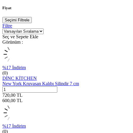
Fiyat
Seçimi Filtrele
Filtre
Seç ve Sepete Ekle
Görünüm :
%
17
İndirim
(0)
DİNC KİTCHEN
New York Kruvasan Kalıbı Silindir 7 cm
720,00
TL
600,00
TL
%
17
İndirim
(0)