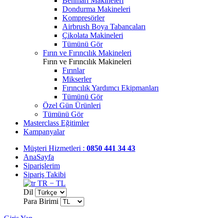
Benmari Makineleri
Dondurma Makineleri
Kompresörler
Airbrush Boya Tabancaları
Çikolata Makineleri
Tümünü Gör
Fırın ve Fırıncılık Makineleri
Fırın ve Fırıncılık Makineleri
Fırınlar
Mikserler
Fırıncılık Yardımcı Ekipmanları
Tümünü Gör
Özel Gün Ürünleri
Tümünü Gör
Masterclass Eğitimler
Kampanyalar
Müşteri Hizmetleri :
0850 441 34 43
AnaSayfa
Siparişlerim
Sipariş Takibi
TR − TL
Dil
Para Birimi