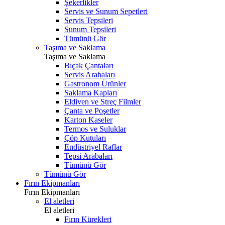
Şekerlikler
Servis ve Sunum Sepetleri
Servis Tepsileri
Sunum Tepsileri
Tümünü Gör
Taşıma ve Saklama
Taşıma ve Saklama
Bıçak Çantaları
Servis Arabaları
Gastronom Ürünler
Saklama Kapları
Eldiven ve Streç Filmler
Çanta ve Poşetler
Karton Kaseler
Termos ve Suluklar
Çöp Kutuları
Endüstriyel Raflar
Tepsi Arabaları
Tümünü Gör
Tümünü Gör
Fırın Ekipmanları
Fırın Ekipmanları
El aletleri
El aletleri
Fırın Kürekleri