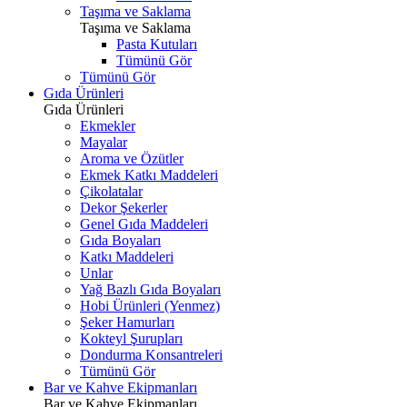
Taşıma ve Saklama
Taşıma ve Saklama
Pasta Kutuları
Tümünü Gör
Tümünü Gör
Gıda Ürünleri
Gıda Ürünleri
Ekmekler
Mayalar
Aroma ve Özütler
Ekmek Katkı Maddeleri
Çikolatalar
Dekor Şekerler
Genel Gıda Maddeleri
Gıda Boyaları
Katkı Maddeleri
Unlar
Yağ Bazlı Gıda Boyaları
Hobi Ürünleri (Yenmez)
Şeker Hamurları
Kokteyl Şurupları
Dondurma Konsantreleri
Tümünü Gör
Bar ve Kahve Ekipmanları
Bar ve Kahve Ekipmanları