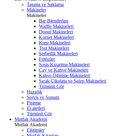
Taşıma ve Saklama
Makineler
Makineler
Bar Blenderları
Waffle Makineleri
Donut Makineleri
Kornet Makineleri
Krep Makineleri
Tost Makineleri
Şerbetlik Makineleri
Fritözler
Sosis Kızartma Makineleri
Çay ve Kahve Makineleri
Kahve Öğütme Makineleri
Sıcak Çikolata ve Salep Makineleri
Tümünü Gör
Hazırlık
Servis ve Sunum
Pişirme
El aletleri
Tümünü Gör
Mutfak Akademi
Mutfak Akademi
Eğitimler
Mutfak Kitapları