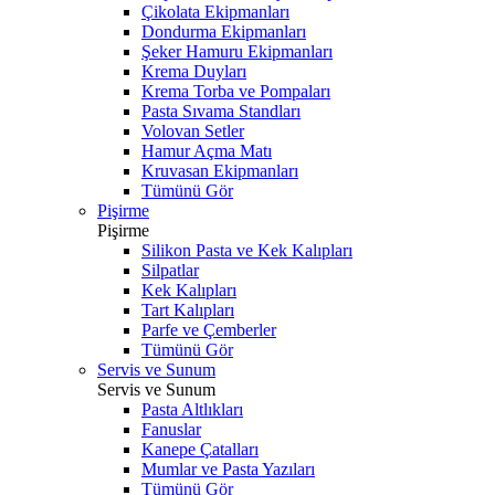
Çikolata Ekipmanları
Dondurma Ekipmanları
Şeker Hamuru Ekipmanları
Krema Duyları
Krema Torba ve Pompaları
Pasta Sıvama Standları
Volovan Setler
Hamur Açma Matı
Kruvasan Ekipmanları
Tümünü Gör
Pişirme
Pişirme
Silikon Pasta ve Kek Kalıpları
Silpatlar
Kek Kalıpları
Tart Kalıpları
Parfe ve Çemberler
Tümünü Gör
Servis ve Sunum
Servis ve Sunum
Pasta Altlıkları
Fanuslar
Kanepe Çatalları
Mumlar ve Pasta Yazıları
Tümünü Gör