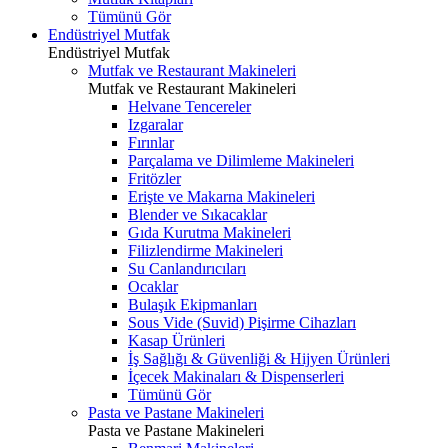
Tümünü Gör
Endüstriyel Mutfak
Endüstriyel Mutfak
Mutfak ve Restaurant Makineleri
Mutfak ve Restaurant Makineleri
Helvane Tencereler
Izgaralar
Fırınlar
Parçalama ve Dilimleme Makineleri
Fritözler
Erişte ve Makarna Makineleri
Blender ve Sıkacaklar
Gıda Kurutma Makineleri
Filizlendirme Makineleri
Su Canlandırıcıları
Ocaklar
Bulaşık Ekipmanları
Sous Vide (Suvid) Pişirme Cihazları
Kasap Ürünleri
İş Sağlığı & Güvenliği & Hijyen Ürünleri
İçecek Makinaları & Dispenserleri
Tümünü Gör
Pasta ve Pastane Makineleri
Pasta ve Pastane Makineleri