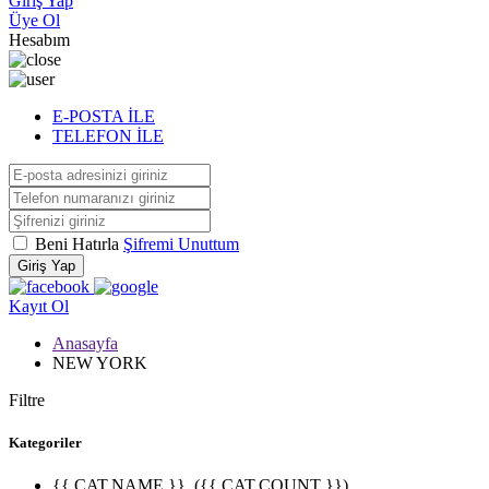
Giriş Yap
Üye Ol
Hesabım
E-POSTA İLE
TELEFON İLE
Beni Hatırla
Şifremi Unuttum
Giriş Yap
Kayıt Ol
Anasayfa
NEW YORK
Filtre
Kategoriler
{{ CAT.NAME }}
({{ CAT.COUNT }})