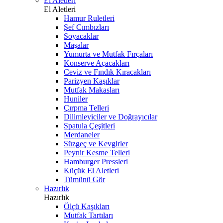
El Aletleri
El Aletleri
Hamur Ruletleri
Şef Cımbızları
Soyacaklar
Maşalar
Yumurta ve Mutfak Fırçaları
Konserve Açacakları
Ceviz ve Fındık Kıracakları
Parizyen Kaşıklar
Mutfak Makasları
Huniler
Çırpma Telleri
Dilimleyiciler ve Doğrayıcılar
Spatula Çeşitleri
Merdaneler
Süzgeç ve Kevgirler
Peynir Kesme Telleri
Hamburger Pressleri
Küçük El Aletleri
Tümünü Gör
Hazırlık
Hazırlık
Ölçü Kaşıkları
Mutfak Tartıları