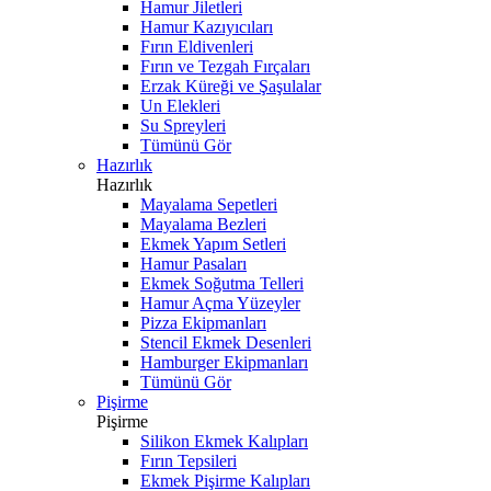
Hamur Jiletleri
Hamur Kazıyıcıları
Fırın Eldivenleri
Fırın ve Tezgah Fırçaları
Erzak Küreği ve Şaşulalar
Un Elekleri
Su Spreyleri
Tümünü Gör
Hazırlık
Hazırlık
Mayalama Sepetleri
Mayalama Bezleri
Ekmek Yapım Setleri
Hamur Pasaları
Ekmek Soğutma Telleri
Hamur Açma Yüzeyler
Pizza Ekipmanları
Stencil Ekmek Desenleri
Hamburger Ekipmanları
Tümünü Gör
Pişirme
Pişirme
Silikon Ekmek Kalıpları
Fırın Tepsileri
Ekmek Pişirme Kalıpları