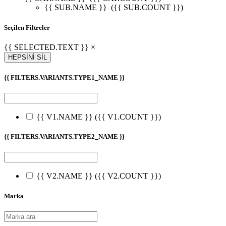
{{ SUB.NAME }}
({{ SUB.COUNT }})
Seçilen Filtreler
{{ SELECTED.TEXT }} ×
HEPSİNİ SİL
{{ FILTERS.VARIANTS.TYPE1_NAME }}
{{ V1.NAME }}
({{ V1.COUNT }})
{{ FILTERS.VARIANTS.TYPE2_NAME }}
{{ V2.NAME }}
({{ V2.COUNT }})
Marka