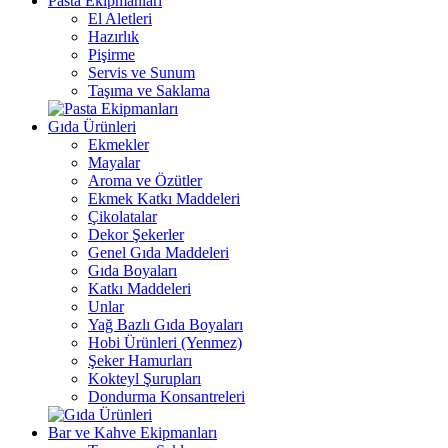
Pasta Ekipmanları
El Aletleri
Hazırlık
Pişirme
Servis ve Sunum
Taşıma ve Saklama
Gıda Ürünleri
Ekmekler
Mayalar
Aroma ve Özütler
Ekmek Katkı Maddeleri
Çikolatalar
Dekor Şekerler
Genel Gıda Maddeleri
Gıda Boyaları
Katkı Maddeleri
Unlar
Yağ Bazlı Gıda Boyaları
Hobi Ürünleri (Yenmez)
Şeker Hamurları
Kokteyl Şurupları
Dondurma Konsantreleri
Bar ve Kahve Ekipmanları