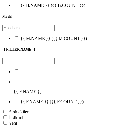
{{ B.NAME }}
({{ B.COUNT }})
Model
{{ M.NAME }}
({{ M.COUNT }})
{{ FILTER.NAME }}
{{ F.NAME }}
{{ F.NAME }}
({{ F.COUNT }})
Stoktakiler
İndirimli
Yeni