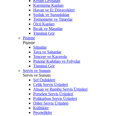
Kesim Levhaları
Karıştırma Kapları
Havan ve Et Dövecekleri
Sosluk ve Şurupluklar
Termometre ve Timerlar
Ölçü Kapları
Bıçak ve Masatlar
Tümünü Gör
Pişirme
Pişirme
Silpatlar
Tava ve Sahanlar
Tencere ve Kaçerola
Pişirme Kağıtları ve Folyolar
Tümünü Gör
Servis ve Sunum
Servis ve Sunum
Şef Önlükleri
Çelik Servis Ürünleri
Ahşap ve Bambu Servis Ürünleri
Porselen Servis Ürünleri
Polikarbon Servis Ürünleri
Diğer Servis Ürünleri
Küllükler
Peçetelikler