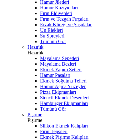
Hamur Jiletleri
Hamur Kazıyıcıları
Fırın Eldivenleri
Fırın ve Tezgah Fırçaları
Erzak Küreği ve Şaşulalar
Un Elekleri
Su Spreyleri
Tümünü Gör
Hazırlık
Hazırlık
Mayalama Sepetleri
Mayalama Bezleri
Ekmek Yapım Setleri
Hamur Pasaları
Ekmek Soğutma Telleri
Hamur Açma Yüzeyler
Pizza Ekipmanları
Stencil Ekmek Desenleri
Hamburger Ekipmanları
Tümünü Gör
Pişirme
Pişirme
Silikon Ekmek Kalıpları
Fırın Tepsileri
Ekmek Pişirme Kalıpları