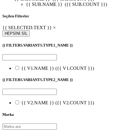
{{ SUB.NAME }}
({{ SUB.COUNT }})
Seçilen Filtreler
{{ SELECTED.TEXT }} ×
HEPSİNİ SİL
{{ FILTERS.VARIANTS.TYPE1_NAME }}
{{ V1.NAME }}
({{ V1.COUNT }})
{{ FILTERS.VARIANTS.TYPE2_NAME }}
{{ V2.NAME }}
({{ V2.COUNT }})
Marka