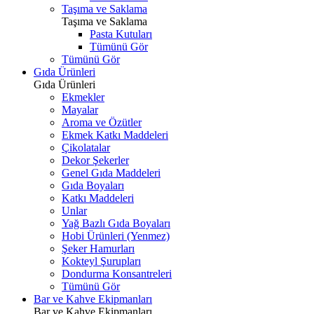
Taşıma ve Saklama
Taşıma ve Saklama
Pasta Kutuları
Tümünü Gör
Tümünü Gör
Gıda Ürünleri
Gıda Ürünleri
Ekmekler
Mayalar
Aroma ve Özütler
Ekmek Katkı Maddeleri
Çikolatalar
Dekor Şekerler
Genel Gıda Maddeleri
Gıda Boyaları
Katkı Maddeleri
Unlar
Yağ Bazlı Gıda Boyaları
Hobi Ürünleri (Yenmez)
Şeker Hamurları
Kokteyl Şurupları
Dondurma Konsantreleri
Tümünü Gör
Bar ve Kahve Ekipmanları
Bar ve Kahve Ekipmanları