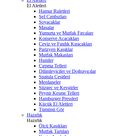
El Aletleri
El Aletleri
Hamur Ruletleri
Şef Cımbızları
Soyacaklar
Maşalar
Yumurta ve Mutfak Fırçaları
Konserve Açacakları
Ceviz ve Fındık Kıracakları
Parizyen Kaşıklar
Mutfak Makasları
Huniler
Çırpma Telleri
Dilimleyiciler ve Doğrayıcılar
Spatula Çeşitleri
Merdaneler
Süzgeç ve Kevgirler
Peynir Kesme Telleri
Hamburger Pressleri
Küçük El Aletleri
Tümünü Gör
Hazırlık
Hazırlık
Ölçü Kaşıkları
Mutfak Tartıları