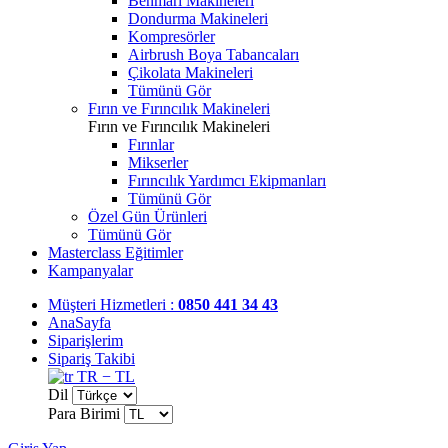
Benmari Makineleri
Dondurma Makineleri
Kompresörler
Airbrush Boya Tabancaları
Çikolata Makineleri
Tümünü Gör
Fırın ve Fırıncılık Makineleri
Fırın ve Fırıncılık Makineleri
Fırınlar
Mikserler
Fırıncılık Yardımcı Ekipmanları
Tümünü Gör
Özel Gün Ürünleri
Tümünü Gör
Masterclass Eğitimler
Kampanyalar
Müşteri Hizmetleri :
0850 441 34 43
AnaSayfa
Siparişlerim
Sipariş Takibi
TR − TL
Dil
Para Birimi