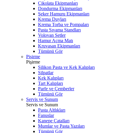
Çikolata Ekipmanları
Dondurma Ekipmanları
Şeker Hamuru Ekipmanları
Krema Duyları
Krema Torba ve Pompaları
Pasta Sıvama Standları
Volovan Setler
Hamur Açma Matı
Kruvasan Ekipmanları
Tümünü Gör
Pişirme
Pişirme
Silikon Pasta ve Kek Kalıpları
Silpatlar
Kek Kalıpları
Tart Kalıpları
Parfe ve Çemberler
Tümünü Gör
Servis ve Sunum
Servis ve Sunum
Pasta Altlıkları
Fanuslar
Kanepe Çatalları
Mumlar ve Pasta Yazıları
Tümünü Gör