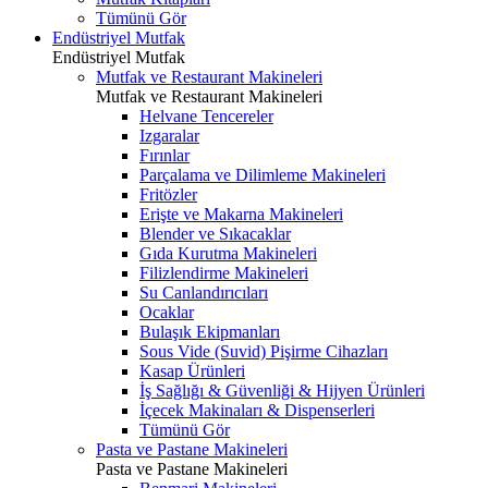
Tümünü Gör
Endüstriyel Mutfak
Endüstriyel Mutfak
Mutfak ve Restaurant Makineleri
Mutfak ve Restaurant Makineleri
Helvane Tencereler
Izgaralar
Fırınlar
Parçalama ve Dilimleme Makineleri
Fritözler
Erişte ve Makarna Makineleri
Blender ve Sıkacaklar
Gıda Kurutma Makineleri
Filizlendirme Makineleri
Su Canlandırıcıları
Ocaklar
Bulaşık Ekipmanları
Sous Vide (Suvid) Pişirme Cihazları
Kasap Ürünleri
İş Sağlığı & Güvenliği & Hijyen Ürünleri
İçecek Makinaları & Dispenserleri
Tümünü Gör
Pasta ve Pastane Makineleri
Pasta ve Pastane Makineleri