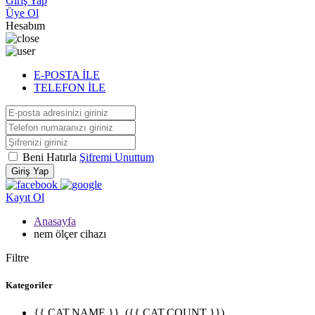
Giriş Yap
Üye Ol
Hesabım
E-POSTA İLE
TELEFON İLE
Beni Hatırla
Şifremi Unuttum
Giriş Yap
Kayıt Ol
Anasayfa
nem ölçer cihazı
Filtre
Kategoriler
{{ CAT.NAME }}
({{ CAT.COUNT }})