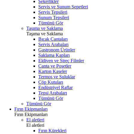
Şekerlikler
Servis ve Sunum Sepetleri
Servis Tepsileri
Sunum Tepsileri
Tümünü Gör
Taşıma ve Saklama
Taşıma ve Saklama
Bıçak Çantaları
Servis Arabaları
Gastronom Ürünler
Saklama Kapları
Eldiven ve Streç Filmler
Çanta ve Poşetler
Karton Kaseler
Termos ve Suluklar
Çöp Kutuları
Endüstriyel Raflar
Tepsi Arabaları
Tümünü Gör
Tümünü Gör
Fırın Ekipmanları
Fırın Ekipmanları
El aletleri
El aletleri
Fırın Kürekleri