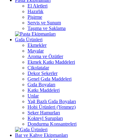
Pasta Ekipmanları
El Aletleri
Hazırlık
Pişirme
Servis ve Sunum
Taşıma ve Saklama
Gıda Ürünleri
Ekmekler
Mayalar
Aroma ve Özütler
Ekmek Katkı Maddeleri
Çikolatalar
Dekor Şekerler
Genel Gıda Maddeleri
Gıda Boyaları
Katkı Maddeleri
Unlar
Yağ Bazlı Gıda Boyaları
Hobi Ürünleri (Yenmez)
Şeker Hamurları
Kokteyl Şurupları
Dondurma Konsantreleri
Bar ve Kahve Ekipmanları