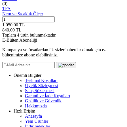
(0)
TFA
Nem ve Sıcaklık Ölçer
1.050,00
TL
840,00
TL
Toplam
4
ürün bulunmaktadır.
E-Bülten Aboneliği
Kampanya ve fırsatlardan ilk sizler haberdar olmak için e-
bültenimize abone olabilirsiniz.
Önemli Bilgiler
Teslimat Koşulları
Üyelik Sözleşmesi
Satış Sözleşmesi
Garanti ve İade Koşulları
Gizlilik ve Güvenlik
Hakkımızda
Hızlı Erişim
Anasayfa
Yeni Ürünler
İndirimdekiler