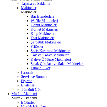
Taşıma ve Saklama
Makineler
Makineler
Bar Blenderları
Waffle Makineleri
Donut Makineleri
Kornet Makineleri
Krep Makineleri
Tost Makineleri
Şerbetlik Makineleri
Fritözler
Sosis Kızartma Makineleri
Çay ve Kahve Makineleri
Kahve Öğütme Makineleri
Sıcak Çikolata ve Salep Makineleri
Tümünü Gör
Hazırlık
Servis ve Sunum
Pişirme
El aletleri
Tümünü Gör
Mutfak Akademi
Mutfak Akademi
Eğitimler
Mutfak Kitapları