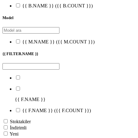
{{ B.NAME }}
({{ B.COUNT }})
Model
{{ M.NAME }}
({{ M.COUNT }})
{{ FILTER.NAME }}
{{ F.NAME }}
{{ F.NAME }}
({{ F.COUNT }})
Stoktakiler
İndirimli
Yeni