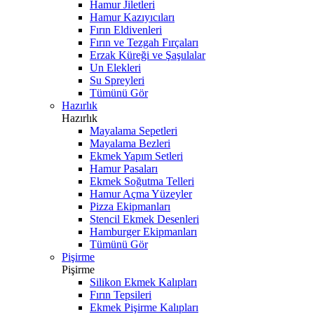
Hamur Jiletleri
Hamur Kazıyıcıları
Fırın Eldivenleri
Fırın ve Tezgah Fırçaları
Erzak Küreği ve Şaşulalar
Un Elekleri
Su Spreyleri
Tümünü Gör
Hazırlık
Hazırlık
Mayalama Sepetleri
Mayalama Bezleri
Ekmek Yapım Setleri
Hamur Pasaları
Ekmek Soğutma Telleri
Hamur Açma Yüzeyler
Pizza Ekipmanları
Stencil Ekmek Desenleri
Hamburger Ekipmanları
Tümünü Gör
Pişirme
Pişirme
Silikon Ekmek Kalıpları
Fırın Tepsileri
Ekmek Pişirme Kalıpları