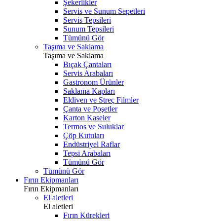
Şekerlikler
Servis ve Sunum Sepetleri
Servis Tepsileri
Sunum Tepsileri
Tümünü Gör
Taşıma ve Saklama
Taşıma ve Saklama
Bıçak Çantaları
Servis Arabaları
Gastronom Ürünler
Saklama Kapları
Eldiven ve Streç Filmler
Çanta ve Poşetler
Karton Kaseler
Termos ve Suluklar
Çöp Kutuları
Endüstriyel Raflar
Tepsi Arabaları
Tümünü Gör
Tümünü Gör
Fırın Ekipmanları
Fırın Ekipmanları
El aletleri
El aletleri
Fırın Kürekleri