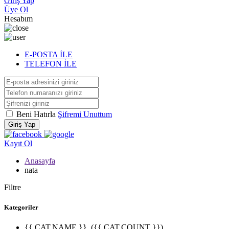
Giriş Yap
Üye Ol
Hesabım
E-POSTA İLE
TELEFON İLE
Beni Hatırla
Şifremi Unuttum
Giriş Yap
Kayıt Ol
Anasayfa
nata
Filtre
Kategoriler
{{ CAT.NAME }}
({{ CAT.COUNT }})