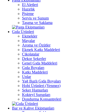
Pasta Ekipmanları
El Aletleri
Hazırlık
Pişirme
Servis ve Sunum
Taşıma ve Saklama
Gıda Ürünleri
Ekmekler
Mayalar
Aroma ve Özütler
Ekmek Katkı Maddeleri
Çikolatalar
Dekor Şekerler
Genel Gıda Maddeleri
Gıda Boyaları
Katkı Maddeleri
Unlar
Yağ Bazlı Gıda Boyaları
Hobi Ürünleri (Yenmez)
Şeker Hamurları
Kokteyl Şurupları
Dondurma Konsantreleri
Bar ve Kahve Ekipmanları