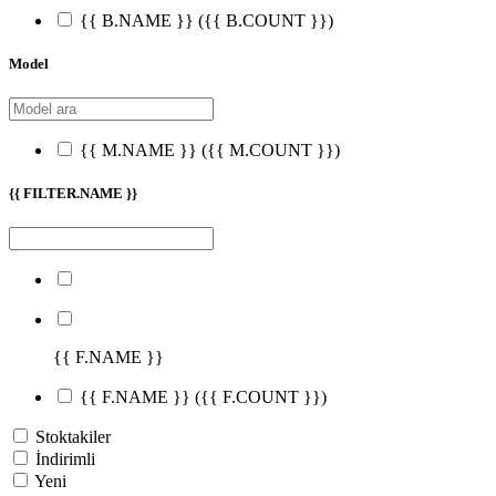
{{ B.NAME }}
({{ B.COUNT }})
Model
{{ M.NAME }}
({{ M.COUNT }})
{{ FILTER.NAME }}
{{ F.NAME }}
{{ F.NAME }}
({{ F.COUNT }})
Stoktakiler
İndirimli
Yeni