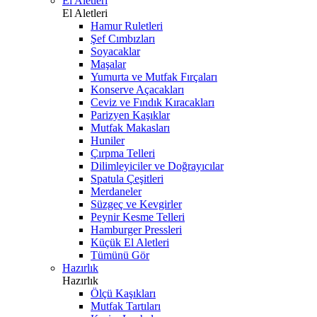
El Aletleri
El Aletleri
Hamur Ruletleri
Şef Cımbızları
Soyacaklar
Maşalar
Yumurta ve Mutfak Fırçaları
Konserve Açacakları
Ceviz ve Fındık Kıracakları
Parizyen Kaşıklar
Mutfak Makasları
Huniler
Çırpma Telleri
Dilimleyiciler ve Doğrayıcılar
Spatula Çeşitleri
Merdaneler
Süzgeç ve Kevgirler
Peynir Kesme Telleri
Hamburger Pressleri
Küçük El Aletleri
Tümünü Gör
Hazırlık
Hazırlık
Ölçü Kaşıkları
Mutfak Tartıları