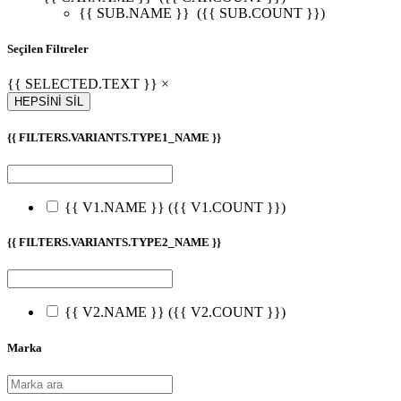
{{ SUB.NAME }}
({{ SUB.COUNT }})
Seçilen Filtreler
{{ SELECTED.TEXT }} ×
HEPSİNİ SİL
{{ FILTERS.VARIANTS.TYPE1_NAME }}
{{ V1.NAME }}
({{ V1.COUNT }})
{{ FILTERS.VARIANTS.TYPE2_NAME }}
{{ V2.NAME }}
({{ V2.COUNT }})
Marka