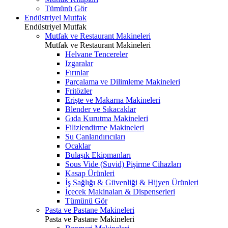
Tümünü Gör
Endüstriyel Mutfak
Endüstriyel Mutfak
Mutfak ve Restaurant Makineleri
Mutfak ve Restaurant Makineleri
Helvane Tencereler
Izgaralar
Fırınlar
Parçalama ve Dilimleme Makineleri
Fritözler
Erişte ve Makarna Makineleri
Blender ve Sıkacaklar
Gıda Kurutma Makineleri
Filizlendirme Makineleri
Su Canlandırıcıları
Ocaklar
Bulaşık Ekipmanları
Sous Vide (Suvid) Pişirme Cihazları
Kasap Ürünleri
İş Sağlığı & Güvenliği & Hijyen Ürünleri
İçecek Makinaları & Dispenserleri
Tümünü Gör
Pasta ve Pastane Makineleri
Pasta ve Pastane Makineleri