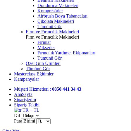
Benmari Makineleri
Dondurma Makineleri
Kompresörler
Airbrush Boya Tabancaları
Çikolata Makineleri
Tümünü Gör
Fırın ve Fırıncılık Makineleri
Fırın ve Fırıncılık Makineleri
Fırınlar
Mikserler
Fırıncılık Yardımcı Ekipmanları
Tümünü Gör
Özel Gün Ürünleri
Tümünü Gör
Masterclass Eğitimler
Kampanyalar
Müşteri Hizmetleri :
0850 441 34 43
AnaSayfa
Siparişlerim
Sipariş Takibi
TR − TL
Dil
Para Birimi