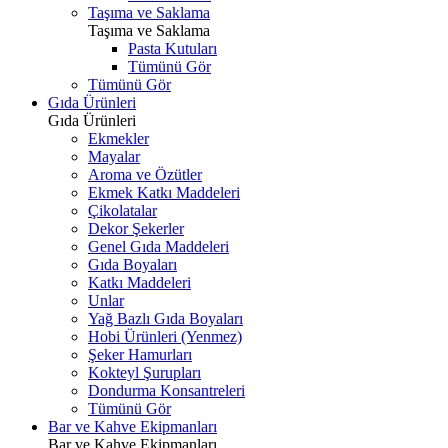
Taşıma ve Saklama
Taşıma ve Saklama
Pasta Kutuları
Tümünü Gör
Tümünü Gör
Gıda Ürünleri
Gıda Ürünleri
Ekmekler
Mayalar
Aroma ve Özütler
Ekmek Katkı Maddeleri
Çikolatalar
Dekor Şekerler
Genel Gıda Maddeleri
Gıda Boyaları
Katkı Maddeleri
Unlar
Yağ Bazlı Gıda Boyaları
Hobi Ürünleri (Yenmez)
Şeker Hamurları
Kokteyl Şurupları
Dondurma Konsantreleri
Tümünü Gör
Bar ve Kahve Ekipmanları
Bar ve Kahve Ekipmanları