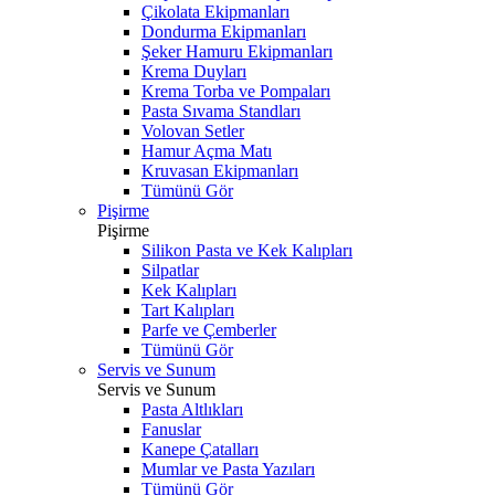
Çikolata Ekipmanları
Dondurma Ekipmanları
Şeker Hamuru Ekipmanları
Krema Duyları
Krema Torba ve Pompaları
Pasta Sıvama Standları
Volovan Setler
Hamur Açma Matı
Kruvasan Ekipmanları
Tümünü Gör
Pişirme
Pişirme
Silikon Pasta ve Kek Kalıpları
Silpatlar
Kek Kalıpları
Tart Kalıpları
Parfe ve Çemberler
Tümünü Gör
Servis ve Sunum
Servis ve Sunum
Pasta Altlıkları
Fanuslar
Kanepe Çatalları
Mumlar ve Pasta Yazıları
Tümünü Gör