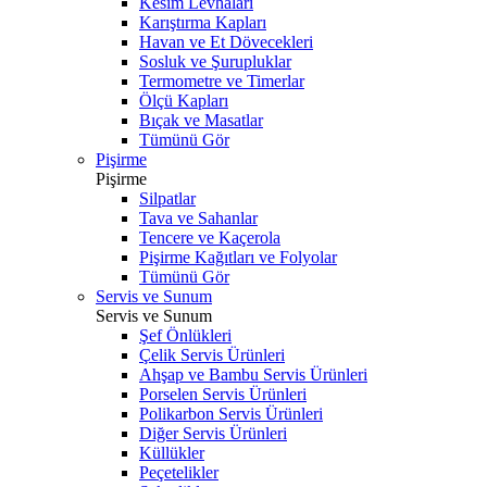
Kesim Levhaları
Karıştırma Kapları
Havan ve Et Dövecekleri
Sosluk ve Şurupluklar
Termometre ve Timerlar
Ölçü Kapları
Bıçak ve Masatlar
Tümünü Gör
Pişirme
Pişirme
Silpatlar
Tava ve Sahanlar
Tencere ve Kaçerola
Pişirme Kağıtları ve Folyolar
Tümünü Gör
Servis ve Sunum
Servis ve Sunum
Şef Önlükleri
Çelik Servis Ürünleri
Ahşap ve Bambu Servis Ürünleri
Porselen Servis Ürünleri
Polikarbon Servis Ürünleri
Diğer Servis Ürünleri
Küllükler
Peçetelikler