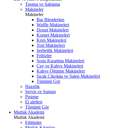
Taşıma ve Saklama
Makineler
Makineler
Bar Blenderları
Waffle Makineleri
Donut Makineleri
Kornet Makineleri
Krep Makineleri
Tost Makineleri
Şerbetlik Makineleri
Fritözler
Sosis Kızartma Makineleri
Çay ve Kahve Makineleri
Kahve Öğütme Makineleri
Sıcak Çikolata ve Salep Makineleri
Tümünü Gör
Hazırlık
Servis ve Sunum
Pişirme
El aletleri
Tümünü Gör
Mutfak Akademi
Mutfak Akademi
Eğitimler
Mutfak Kitapları