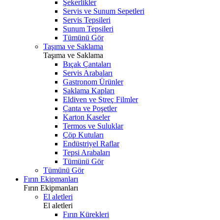
Şekerlikler
Servis ve Sunum Sepetleri
Servis Tepsileri
Sunum Tepsileri
Tümünü Gör
Taşıma ve Saklama
Taşıma ve Saklama
Bıçak Çantaları
Servis Arabaları
Gastronom Ürünler
Saklama Kapları
Eldiven ve Streç Filmler
Çanta ve Poşetler
Karton Kaseler
Termos ve Suluklar
Çöp Kutuları
Endüstriyel Raflar
Tepsi Arabaları
Tümünü Gör
Tümünü Gör
Fırın Ekipmanları
Fırın Ekipmanları
El aletleri
El aletleri
Fırın Kürekleri