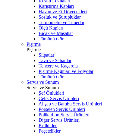
Kesim Levhaları
Karıştırma Kapları
Havan ve Et Dövecekleri
Sosluk ve Şurupluklar
Termometre ve Timerlar
Ölçü Kapları
Bıçak ve Masatlar
Tümünü Gör
Pişirme
Pişirme
Silpatlar
Tava ve Sahanlar
Tencere ve Kaçerola
Pişirme Kağıtları ve Folyolar
Tümünü Gör
Servis ve Sunum
Servis ve Sunum
Şef Önlükleri
Çelik Servis Ürünleri
Ahşap ve Bambu Servis Ürünleri
Porselen Servis Ürünleri
Polikarbon Servis Ürünleri
Diğer Servis Ürünleri
Küllükler
Peçetelikler