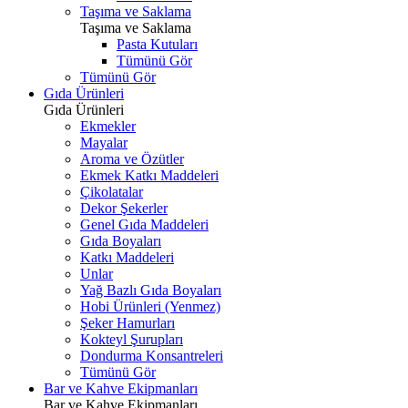
Taşıma ve Saklama
Taşıma ve Saklama
Pasta Kutuları
Tümünü Gör
Tümünü Gör
Gıda Ürünleri
Gıda Ürünleri
Ekmekler
Mayalar
Aroma ve Özütler
Ekmek Katkı Maddeleri
Çikolatalar
Dekor Şekerler
Genel Gıda Maddeleri
Gıda Boyaları
Katkı Maddeleri
Unlar
Yağ Bazlı Gıda Boyaları
Hobi Ürünleri (Yenmez)
Şeker Hamurları
Kokteyl Şurupları
Dondurma Konsantreleri
Tümünü Gör
Bar ve Kahve Ekipmanları
Bar ve Kahve Ekipmanları