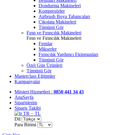
Benmari Makineleri
Dondurma Makineleri
Kompresörler
Airbrush Boya Tabancaları
Çikolata Makineleri
Tümünü Gör
Fırın ve Fırıncılık Makineleri
Fırın ve Fırıncılık Makineleri
Fırınlar
Mikserler
Fırıncılık Yardımcı Ekipmanları
Tümünü Gör
Özel Gün Ürünleri
Tümünü Gör
Masterclass Eğitimler
Kampanyalar
Müşteri Hizmetleri :
0850 441 34 43
AnaSayfa
Siparişlerim
Sipariş Takibi
TR − TL
Dil
Para Birimi