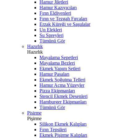
Hamur Jiletleri
Hamur Kazıyıcıları
Fırın Eldivenleri
Fırın ve Tezgah Fırçaları
Erzak Küreği ve Şaşulalar
Un Elekleri
Su Spreyleri
Tümünü Gör
Hazırlık
Hazırlık
Mayalama Sepetleri
Mayalama Bezleri
Ekmek Yapım Setleri
Hamur Pasaları
Ekmek Soğutma Telleri
Hamur Açma Yüzeyler
Pizza Ekipmanları
Stencil Ekmek Desenleri
Hamburger Ekipmanları
Tümünü Gör
Pişirme
Pişirme
Silikon Ekmek Kalıpları
Fırın Tepsileri
Ekmek Pişirme Kalıpları