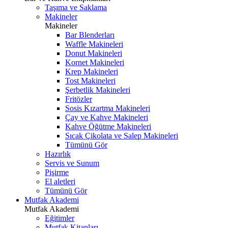
Taşıma ve Saklama
Makineler
Makineler
Bar Blenderları
Waffle Makineleri
Donut Makineleri
Kornet Makineleri
Krep Makineleri
Tost Makineleri
Şerbetlik Makineleri
Fritözler
Sosis Kızartma Makineleri
Çay ve Kahve Makineleri
Kahve Öğütme Makineleri
Sıcak Çikolata ve Salep Makineleri
Tümünü Gör
Hazırlık
Servis ve Sunum
Pişirme
El aletleri
Tümünü Gör
Mutfak Akademi
Mutfak Akademi
Eğitimler
Mutfak Kitapları