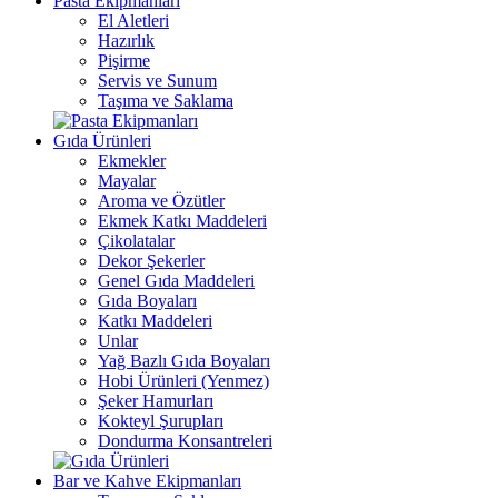
Pasta Ekipmanları
El Aletleri
Hazırlık
Pişirme
Servis ve Sunum
Taşıma ve Saklama
Gıda Ürünleri
Ekmekler
Mayalar
Aroma ve Özütler
Ekmek Katkı Maddeleri
Çikolatalar
Dekor Şekerler
Genel Gıda Maddeleri
Gıda Boyaları
Katkı Maddeleri
Unlar
Yağ Bazlı Gıda Boyaları
Hobi Ürünleri (Yenmez)
Şeker Hamurları
Kokteyl Şurupları
Dondurma Konsantreleri
Bar ve Kahve Ekipmanları