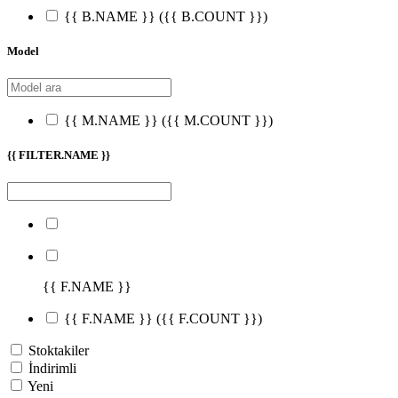
{{ B.NAME }}
({{ B.COUNT }})
Model
{{ M.NAME }}
({{ M.COUNT }})
{{ FILTER.NAME }}
{{ F.NAME }}
{{ F.NAME }}
({{ F.COUNT }})
Stoktakiler
İndirimli
Yeni