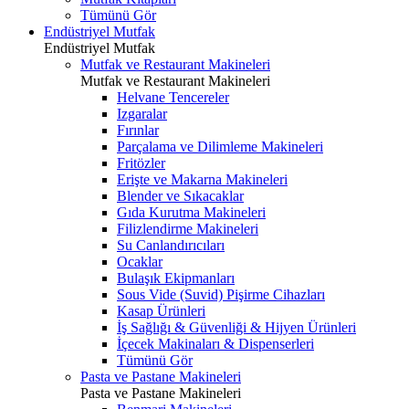
Tümünü Gör
Endüstriyel Mutfak
Endüstriyel Mutfak
Mutfak ve Restaurant Makineleri
Mutfak ve Restaurant Makineleri
Helvane Tencereler
Izgaralar
Fırınlar
Parçalama ve Dilimleme Makineleri
Fritözler
Erişte ve Makarna Makineleri
Blender ve Sıkacaklar
Gıda Kurutma Makineleri
Filizlendirme Makineleri
Su Canlandırıcıları
Ocaklar
Bulaşık Ekipmanları
Sous Vide (Suvid) Pişirme Cihazları
Kasap Ürünleri
İş Sağlığı & Güvenliği & Hijyen Ürünleri
İçecek Makinaları & Dispenserleri
Tümünü Gör
Pasta ve Pastane Makineleri
Pasta ve Pastane Makineleri