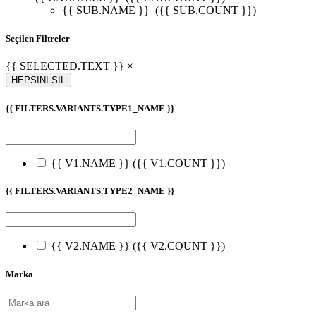
{{ SUB.NAME }}
({{ SUB.COUNT }})
Seçilen Filtreler
{{ SELECTED.TEXT }} ×
HEPSİNİ SİL
{{ FILTERS.VARIANTS.TYPE1_NAME }}
{{ V1.NAME }}
({{ V1.COUNT }})
{{ FILTERS.VARIANTS.TYPE2_NAME }}
{{ V2.NAME }}
({{ V2.COUNT }})
Marka