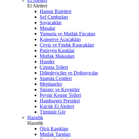
El Aletleri
El Aletleri
Hamur Ruletleri
Şef Cımbızları
Soyacaklar
Maşalar
Yumurta ve Mutfak Fırçaları
Konserve Açacakları
Ceviz ve Fındık Kıracakları
Parizyen Kaşıklar
Mutfak Makasları
Huniler
Çırpma Telleri
Dilimleyiciler ve Doğrayıcılar
Spatula Çeşitleri
Merdaneler
Süzgeç ve Kevgirler
Peynir Kesme Telleri
Hamburger Pressleri
Küçük El Aletleri
Tümünü Gör
Hazırlık
Hazırlık
Ölçü Kaşıkları
Mutfak Tartıları