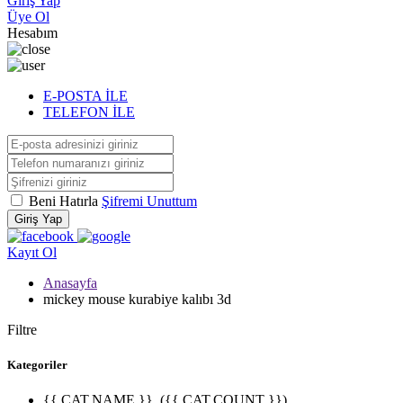
Giriş Yap
Üye Ol
Hesabım
E-POSTA İLE
TELEFON İLE
Beni Hatırla
Şifremi Unuttum
Giriş Yap
Kayıt Ol
Anasayfa
mickey mouse kurabiye kalıbı 3d
Filtre
Kategoriler
{{ CAT.NAME }}
({{ CAT.COUNT }})