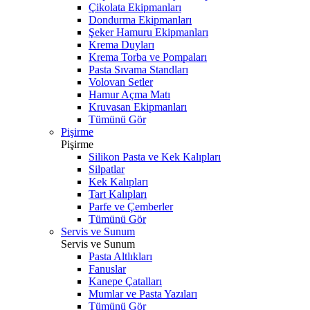
Çikolata Ekipmanları
Dondurma Ekipmanları
Şeker Hamuru Ekipmanları
Krema Duyları
Krema Torba ve Pompaları
Pasta Sıvama Standları
Volovan Setler
Hamur Açma Matı
Kruvasan Ekipmanları
Tümünü Gör
Pişirme
Pişirme
Silikon Pasta ve Kek Kalıpları
Silpatlar
Kek Kalıpları
Tart Kalıpları
Parfe ve Çemberler
Tümünü Gör
Servis ve Sunum
Servis ve Sunum
Pasta Altlıkları
Fanuslar
Kanepe Çatalları
Mumlar ve Pasta Yazıları
Tümünü Gör