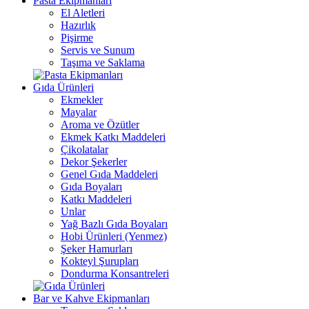
Pasta Ekipmanları
El Aletleri
Hazırlık
Pişirme
Servis ve Sunum
Taşıma ve Saklama
Gıda Ürünleri
Ekmekler
Mayalar
Aroma ve Özütler
Ekmek Katkı Maddeleri
Çikolatalar
Dekor Şekerler
Genel Gıda Maddeleri
Gıda Boyaları
Katkı Maddeleri
Unlar
Yağ Bazlı Gıda Boyaları
Hobi Ürünleri (Yenmez)
Şeker Hamurları
Kokteyl Şurupları
Dondurma Konsantreleri
Bar ve Kahve Ekipmanları