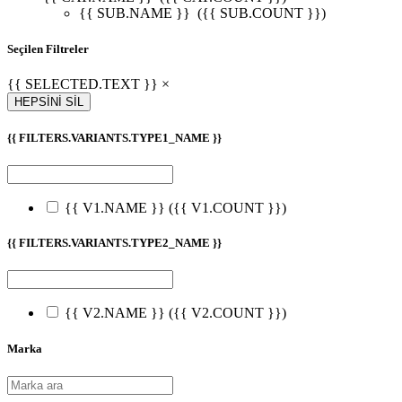
{{ SUB.NAME }}
({{ SUB.COUNT }})
Seçilen Filtreler
{{ SELECTED.TEXT }} ×
HEPSİNİ SİL
{{ FILTERS.VARIANTS.TYPE1_NAME }}
{{ V1.NAME }}
({{ V1.COUNT }})
{{ FILTERS.VARIANTS.TYPE2_NAME }}
{{ V2.NAME }}
({{ V2.COUNT }})
Marka