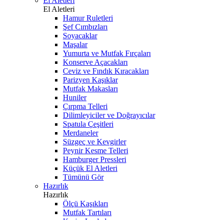
El Aletleri
El Aletleri
Hamur Ruletleri
Şef Cımbızları
Soyacaklar
Maşalar
Yumurta ve Mutfak Fırçaları
Konserve Açacakları
Ceviz ve Fındık Kıracakları
Parizyen Kaşıklar
Mutfak Makasları
Huniler
Çırpma Telleri
Dilimleyiciler ve Doğrayıcılar
Spatula Çeşitleri
Merdaneler
Süzgeç ve Kevgirler
Peynir Kesme Telleri
Hamburger Pressleri
Küçük El Aletleri
Tümünü Gör
Hazırlık
Hazırlık
Ölçü Kaşıkları
Mutfak Tartıları