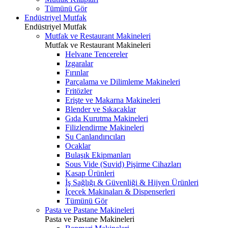
Tümünü Gör
Endüstriyel Mutfak
Endüstriyel Mutfak
Mutfak ve Restaurant Makineleri
Mutfak ve Restaurant Makineleri
Helvane Tencereler
Izgaralar
Fırınlar
Parçalama ve Dilimleme Makineleri
Fritözler
Erişte ve Makarna Makineleri
Blender ve Sıkacaklar
Gıda Kurutma Makineleri
Filizlendirme Makineleri
Su Canlandırıcıları
Ocaklar
Bulaşık Ekipmanları
Sous Vide (Suvid) Pişirme Cihazları
Kasap Ürünleri
İş Sağlığı & Güvenliği & Hijyen Ürünleri
İçecek Makinaları & Dispenserleri
Tümünü Gör
Pasta ve Pastane Makineleri
Pasta ve Pastane Makineleri