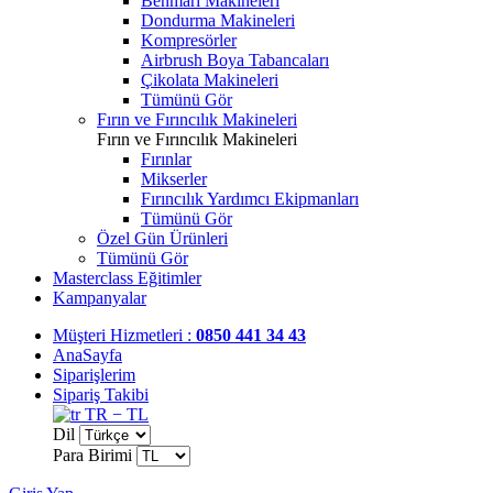
Benmari Makineleri
Dondurma Makineleri
Kompresörler
Airbrush Boya Tabancaları
Çikolata Makineleri
Tümünü Gör
Fırın ve Fırıncılık Makineleri
Fırın ve Fırıncılık Makineleri
Fırınlar
Mikserler
Fırıncılık Yardımcı Ekipmanları
Tümünü Gör
Özel Gün Ürünleri
Tümünü Gör
Masterclass Eğitimler
Kampanyalar
Müşteri Hizmetleri :
0850 441 34 43
AnaSayfa
Siparişlerim
Sipariş Takibi
TR − TL
Dil
Para Birimi