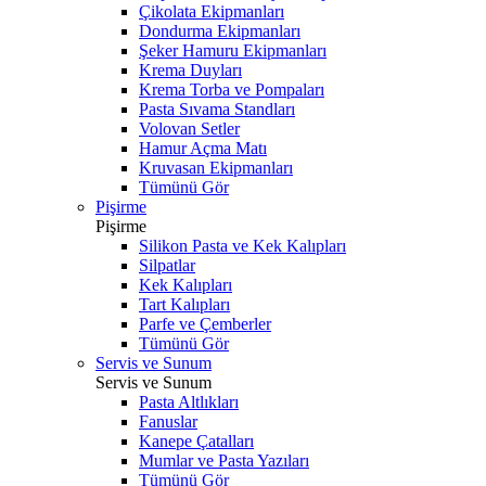
Çikolata Ekipmanları
Dondurma Ekipmanları
Şeker Hamuru Ekipmanları
Krema Duyları
Krema Torba ve Pompaları
Pasta Sıvama Standları
Volovan Setler
Hamur Açma Matı
Kruvasan Ekipmanları
Tümünü Gör
Pişirme
Pişirme
Silikon Pasta ve Kek Kalıpları
Silpatlar
Kek Kalıpları
Tart Kalıpları
Parfe ve Çemberler
Tümünü Gör
Servis ve Sunum
Servis ve Sunum
Pasta Altlıkları
Fanuslar
Kanepe Çatalları
Mumlar ve Pasta Yazıları
Tümünü Gör