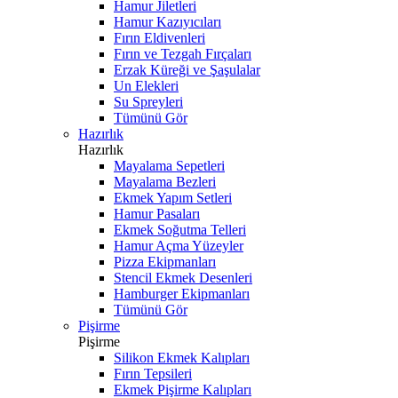
Hamur Jiletleri
Hamur Kazıyıcıları
Fırın Eldivenleri
Fırın ve Tezgah Fırçaları
Erzak Küreği ve Şaşulalar
Un Elekleri
Su Spreyleri
Tümünü Gör
Hazırlık
Hazırlık
Mayalama Sepetleri
Mayalama Bezleri
Ekmek Yapım Setleri
Hamur Pasaları
Ekmek Soğutma Telleri
Hamur Açma Yüzeyler
Pizza Ekipmanları
Stencil Ekmek Desenleri
Hamburger Ekipmanları
Tümünü Gör
Pişirme
Pişirme
Silikon Ekmek Kalıpları
Fırın Tepsileri
Ekmek Pişirme Kalıpları