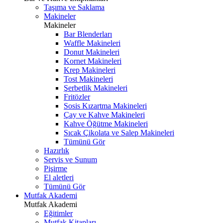
Taşıma ve Saklama
Makineler
Makineler
Bar Blenderları
Waffle Makineleri
Donut Makineleri
Kornet Makineleri
Krep Makineleri
Tost Makineleri
Şerbetlik Makineleri
Fritözler
Sosis Kızartma Makineleri
Çay ve Kahve Makineleri
Kahve Öğütme Makineleri
Sıcak Çikolata ve Salep Makineleri
Tümünü Gör
Hazırlık
Servis ve Sunum
Pişirme
El aletleri
Tümünü Gör
Mutfak Akademi
Mutfak Akademi
Eğitimler
Mutfak Kitapları