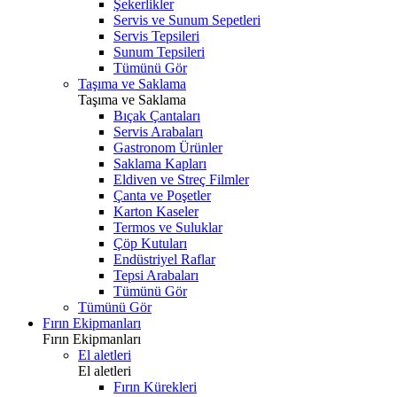
Şekerlikler
Servis ve Sunum Sepetleri
Servis Tepsileri
Sunum Tepsileri
Tümünü Gör
Taşıma ve Saklama
Taşıma ve Saklama
Bıçak Çantaları
Servis Arabaları
Gastronom Ürünler
Saklama Kapları
Eldiven ve Streç Filmler
Çanta ve Poşetler
Karton Kaseler
Termos ve Suluklar
Çöp Kutuları
Endüstriyel Raflar
Tepsi Arabaları
Tümünü Gör
Tümünü Gör
Fırın Ekipmanları
Fırın Ekipmanları
El aletleri
El aletleri
Fırın Kürekleri