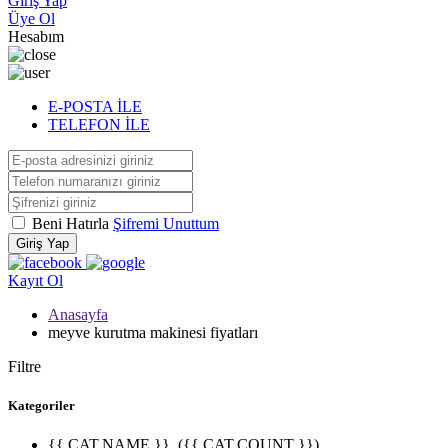
Giriş Yap
Üye Ol
Hesabım
E-POSTA İLE
TELEFON İLE
Beni Hatırla
Şifremi Unuttum
Giriş Yap
Kayıt Ol
Anasayfa
meyve kurutma makinesi fiyatları
Filtre
Kategoriler
{{ CAT.NAME }}
({{ CAT.COUNT }})