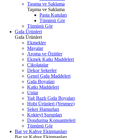
Taşıma ve Saklama
Taşıma ve Saklama
Pasta Kutuları
Tümünü Gör
Tümünü Gör
Gıda Ürünleri
Gıda Ürünleri
Ekmekler
Mayalar
Aroma ve Özütler
Ekmek Katkı Maddeleri
Çikolatalar
Dekor Şekerler
Genel Gıda Maddeleri
Gıda Boyaları
Katkı Maddeleri
Unlar
Yağ Bazlı Gıda Boyaları
Hobi Ürünleri (Yenmez)
Şeker Hamurları
Kokteyl Şurupları
Dondurma Konsantreleri
Tümünü Gör
Bar ve Kahve Ekipmanları
Bar ve Kahve Ekipmanları