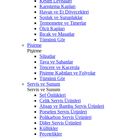
Kesim Levhaları
Karıştırma Kapları
Havan ve Et Dövecekleri
Sosluk ve Şurupluklar
Termometre ve Timerlar
Ölçü Kapları
Bıçak ve Masatlar
Tümünü Gör
Pişirme
Pişirme
Silpatlar
Tava ve Sahanlar
Tencere ve Kaçerola
Pişirme Kağıtları ve Folyolar
Tümünü Gör
Servis ve Sunum
Servis ve Sunum
Şef Önlükleri
Çelik Servis Ürünleri
Ahşap ve Bambu Servis Ürünleri
Porselen Servis Ürünleri
Polikarbon Servis Ürünleri
Diğer Servis Ürünleri
Küllükler
Peçetelikler