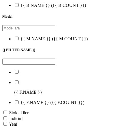
{{ B.NAME }}
({{ B.COUNT }})
Model
{{ M.NAME }}
({{ M.COUNT }})
{{ FILTER.NAME }}
{{ F.NAME }}
{{ F.NAME }}
({{ F.COUNT }})
Stoktakiler
İndirimli
Yeni