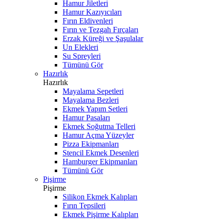
Hamur Jiletleri
Hamur Kazıyıcıları
Fırın Eldivenleri
Fırın ve Tezgah Fırçaları
Erzak Küreği ve Şaşulalar
Un Elekleri
Su Spreyleri
Tümünü Gör
Hazırlık
Hazırlık
Mayalama Sepetleri
Mayalama Bezleri
Ekmek Yapım Setleri
Hamur Pasaları
Ekmek Soğutma Telleri
Hamur Açma Yüzeyler
Pizza Ekipmanları
Stencil Ekmek Desenleri
Hamburger Ekipmanları
Tümünü Gör
Pişirme
Pişirme
Silikon Ekmek Kalıpları
Fırın Tepsileri
Ekmek Pişirme Kalıpları