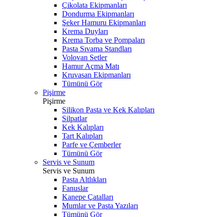
Çikolata Ekipmanları
Dondurma Ekipmanları
Şeker Hamuru Ekipmanları
Krema Duyları
Krema Torba ve Pompaları
Pasta Sıvama Standları
Volovan Setler
Hamur Açma Matı
Kruvasan Ekipmanları
Tümünü Gör
Pişirme
Pişirme
Silikon Pasta ve Kek Kalıpları
Silpatlar
Kek Kalıpları
Tart Kalıpları
Parfe ve Çemberler
Tümünü Gör
Servis ve Sunum
Servis ve Sunum
Pasta Altlıkları
Fanuslar
Kanepe Çatalları
Mumlar ve Pasta Yazıları
Tümünü Gör