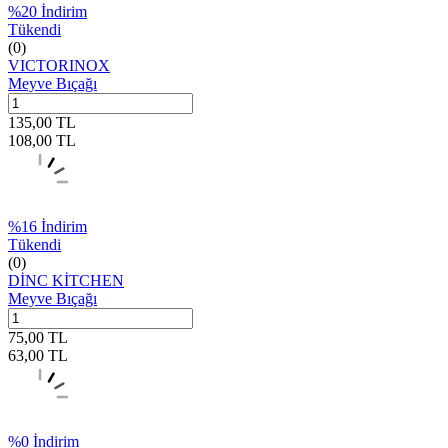
%
20
İndirim
Tükendi
(0)
VICTORINOX
Meyve Bıçağı
135,00
TL
108,00
TL
%
16
İndirim
Tükendi
(0)
DİNC KİTCHEN
Meyve Bıçağı
75,00
TL
63,00
TL
%
0
İndirim