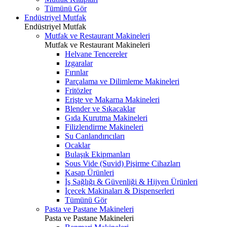
Tümünü Gör
Endüstriyel Mutfak
Endüstriyel Mutfak
Mutfak ve Restaurant Makineleri
Mutfak ve Restaurant Makineleri
Helvane Tencereler
Izgaralar
Fırınlar
Parçalama ve Dilimleme Makineleri
Fritözler
Erişte ve Makarna Makineleri
Blender ve Sıkacaklar
Gıda Kurutma Makineleri
Filizlendirme Makineleri
Su Canlandırıcıları
Ocaklar
Bulaşık Ekipmanları
Sous Vide (Suvid) Pişirme Cihazları
Kasap Ürünleri
İş Sağlığı & Güvenliği & Hijyen Ürünleri
İçecek Makinaları & Dispenserleri
Tümünü Gör
Pasta ve Pastane Makineleri
Pasta ve Pastane Makineleri