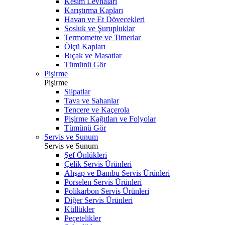
Kesim Levhaları
Karıştırma Kapları
Havan ve Et Dövecekleri
Sosluk ve Şurupluklar
Termometre ve Timerlar
Ölçü Kapları
Bıçak ve Masatlar
Tümünü Gör
Pişirme
Pişirme
Silpatlar
Tava ve Sahanlar
Tencere ve Kaçerola
Pişirme Kağıtları ve Folyolar
Tümünü Gör
Servis ve Sunum
Servis ve Sunum
Şef Önlükleri
Çelik Servis Ürünleri
Ahşap ve Bambu Servis Ürünleri
Porselen Servis Ürünleri
Polikarbon Servis Ürünleri
Diğer Servis Ürünleri
Küllükler
Peçetelikler