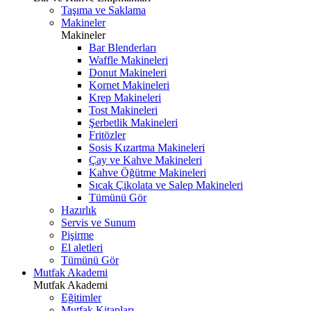
Taşıma ve Saklama
Makineler
Makineler
Bar Blenderları
Waffle Makineleri
Donut Makineleri
Kornet Makineleri
Krep Makineleri
Tost Makineleri
Şerbetlik Makineleri
Fritözler
Sosis Kızartma Makineleri
Çay ve Kahve Makineleri
Kahve Öğütme Makineleri
Sıcak Çikolata ve Salep Makineleri
Tümünü Gör
Hazırlık
Servis ve Sunum
Pişirme
El aletleri
Tümünü Gör
Mutfak Akademi
Mutfak Akademi
Eğitimler
Mutfak Kitapları