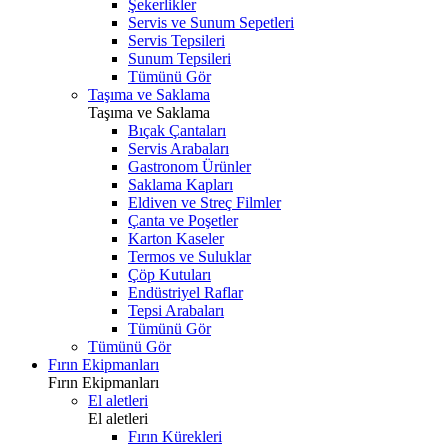
Şekerlikler
Servis ve Sunum Sepetleri
Servis Tepsileri
Sunum Tepsileri
Tümünü Gör
Taşıma ve Saklama
Taşıma ve Saklama
Bıçak Çantaları
Servis Arabaları
Gastronom Ürünler
Saklama Kapları
Eldiven ve Streç Filmler
Çanta ve Poşetler
Karton Kaseler
Termos ve Suluklar
Çöp Kutuları
Endüstriyel Raflar
Tepsi Arabaları
Tümünü Gör
Tümünü Gör
Fırın Ekipmanları
Fırın Ekipmanları
El aletleri
El aletleri
Fırın Kürekleri