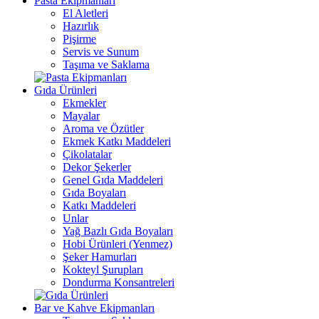
Pasta Ekipmanları
El Aletleri
Hazırlık
Pişirme
Servis ve Sunum
Taşıma ve Saklama
Gıda Ürünleri
Ekmekler
Mayalar
Aroma ve Özütler
Ekmek Katkı Maddeleri
Çikolatalar
Dekor Şekerler
Genel Gıda Maddeleri
Gıda Boyaları
Katkı Maddeleri
Unlar
Yağ Bazlı Gıda Boyaları
Hobi Ürünleri (Yenmez)
Şeker Hamurları
Kokteyl Şurupları
Dondurma Konsantreleri
Bar ve Kahve Ekipmanları