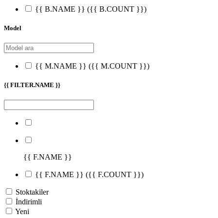
{{ B.NAME }}
({{ B.COUNT }})
Model
{{ M.NAME }}
({{ M.COUNT }})
{{ FILTER.NAME }}
{{ F.NAME }}
{{ F.NAME }}
({{ F.COUNT }})
Stoktakiler
İndirimli
Yeni