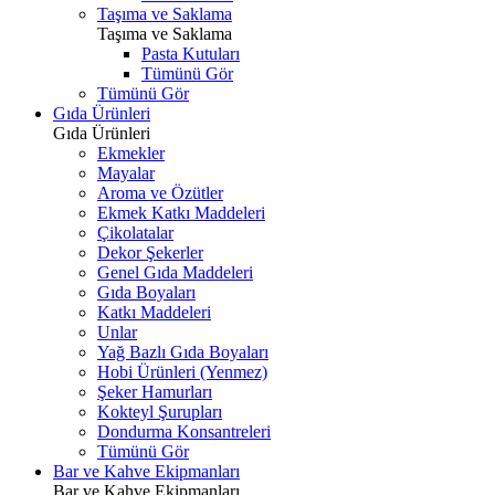
Taşıma ve Saklama
Taşıma ve Saklama
Pasta Kutuları
Tümünü Gör
Tümünü Gör
Gıda Ürünleri
Gıda Ürünleri
Ekmekler
Mayalar
Aroma ve Özütler
Ekmek Katkı Maddeleri
Çikolatalar
Dekor Şekerler
Genel Gıda Maddeleri
Gıda Boyaları
Katkı Maddeleri
Unlar
Yağ Bazlı Gıda Boyaları
Hobi Ürünleri (Yenmez)
Şeker Hamurları
Kokteyl Şurupları
Dondurma Konsantreleri
Tümünü Gör
Bar ve Kahve Ekipmanları
Bar ve Kahve Ekipmanları