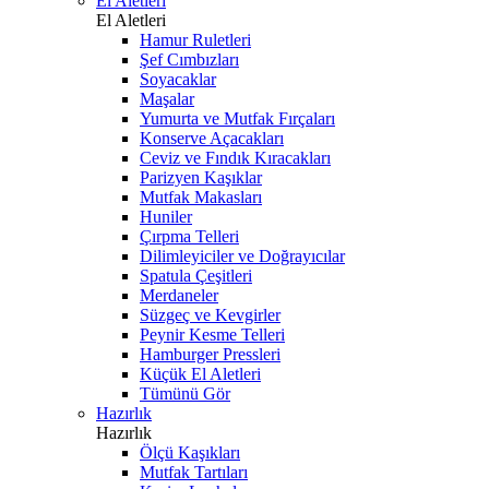
El Aletleri
El Aletleri
Hamur Ruletleri
Şef Cımbızları
Soyacaklar
Maşalar
Yumurta ve Mutfak Fırçaları
Konserve Açacakları
Ceviz ve Fındık Kıracakları
Parizyen Kaşıklar
Mutfak Makasları
Huniler
Çırpma Telleri
Dilimleyiciler ve Doğrayıcılar
Spatula Çeşitleri
Merdaneler
Süzgeç ve Kevgirler
Peynir Kesme Telleri
Hamburger Pressleri
Küçük El Aletleri
Tümünü Gör
Hazırlık
Hazırlık
Ölçü Kaşıkları
Mutfak Tartıları