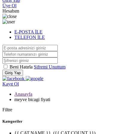
Giriş Yap
Üye Ol
Hesabım
E-POSTA İLE
TELEFON İLE
Beni Hatırla
Şifremi Unuttum
Giriş Yap
Kayıt Ol
Anasayfa
meyve bicagi fiyati
Filtre
Kategoriler
{{ CAT.NAME }}
({{ CAT.COUNT }})