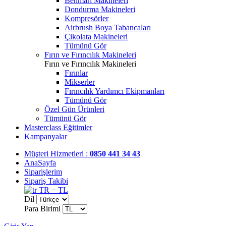
Benmari Makineleri
Dondurma Makineleri
Kompresörler
Airbrush Boya Tabancaları
Çikolata Makineleri
Tümünü Gör
Fırın ve Fırıncılık Makineleri
Fırın ve Fırıncılık Makineleri
Fırınlar
Mikserler
Fırıncılık Yardımcı Ekipmanları
Tümünü Gör
Özel Gün Ürünleri
Tümünü Gör
Masterclass Eğitimler
Kampanyalar
Müşteri Hizmetleri :
0850 441 34 43
AnaSayfa
Siparişlerim
Sipariş Takibi
TR − TL
Dil
Para Birimi