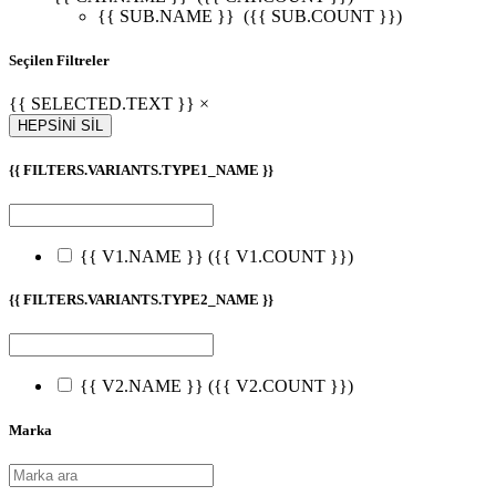
{{ SUB.NAME }}
({{ SUB.COUNT }})
Seçilen Filtreler
{{ SELECTED.TEXT }} ×
HEPSİNİ SİL
{{ FILTERS.VARIANTS.TYPE1_NAME }}
{{ V1.NAME }}
({{ V1.COUNT }})
{{ FILTERS.VARIANTS.TYPE2_NAME }}
{{ V2.NAME }}
({{ V2.COUNT }})
Marka