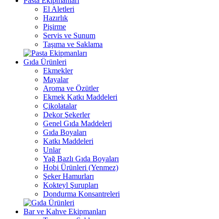
Pasta Ekipmanları
El Aletleri
Hazırlık
Pişirme
Servis ve Sunum
Taşıma ve Saklama
Gıda Ürünleri
Ekmekler
Mayalar
Aroma ve Özütler
Ekmek Katkı Maddeleri
Çikolatalar
Dekor Şekerler
Genel Gıda Maddeleri
Gıda Boyaları
Katkı Maddeleri
Unlar
Yağ Bazlı Gıda Boyaları
Hobi Ürünleri (Yenmez)
Şeker Hamurları
Kokteyl Şurupları
Dondurma Konsantreleri
Bar ve Kahve Ekipmanları