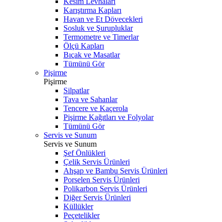
Kesim Levhaları
Karıştırma Kapları
Havan ve Et Dövecekleri
Sosluk ve Şurupluklar
Termometre ve Timerlar
Ölçü Kapları
Bıçak ve Masatlar
Tümünü Gör
Pişirme
Pişirme
Silpatlar
Tava ve Sahanlar
Tencere ve Kaçerola
Pişirme Kağıtları ve Folyolar
Tümünü Gör
Servis ve Sunum
Servis ve Sunum
Şef Önlükleri
Çelik Servis Ürünleri
Ahşap ve Bambu Servis Ürünleri
Porselen Servis Ürünleri
Polikarbon Servis Ürünleri
Diğer Servis Ürünleri
Küllükler
Peçetelikler