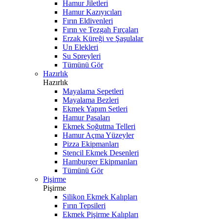
Hamur Jiletleri
Hamur Kazıyıcıları
Fırın Eldivenleri
Fırın ve Tezgah Fırçaları
Erzak Küreği ve Şaşulalar
Un Elekleri
Su Spreyleri
Tümünü Gör
Hazırlık
Hazırlık
Mayalama Sepetleri
Mayalama Bezleri
Ekmek Yapım Setleri
Hamur Pasaları
Ekmek Soğutma Telleri
Hamur Açma Yüzeyler
Pizza Ekipmanları
Stencil Ekmek Desenleri
Hamburger Ekipmanları
Tümünü Gör
Pişirme
Pişirme
Silikon Ekmek Kalıpları
Fırın Tepsileri
Ekmek Pişirme Kalıpları