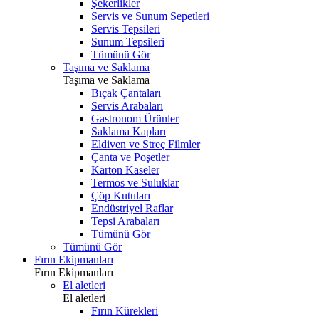
Şekerlikler
Servis ve Sunum Sepetleri
Servis Tepsileri
Sunum Tepsileri
Tümünü Gör
Taşıma ve Saklama
Taşıma ve Saklama
Bıçak Çantaları
Servis Arabaları
Gastronom Ürünler
Saklama Kapları
Eldiven ve Streç Filmler
Çanta ve Poşetler
Karton Kaseler
Termos ve Suluklar
Çöp Kutuları
Endüstriyel Raflar
Tepsi Arabaları
Tümünü Gör
Tümünü Gör
Fırın Ekipmanları
Fırın Ekipmanları
El aletleri
El aletleri
Fırın Kürekleri