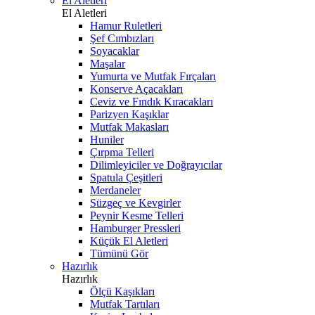
El Aletleri
El Aletleri
Hamur Ruletleri
Şef Cımbızları
Soyacaklar
Maşalar
Yumurta ve Mutfak Fırçaları
Konserve Açacakları
Ceviz ve Fındık Kıracakları
Parizyen Kaşıklar
Mutfak Makasları
Huniler
Çırpma Telleri
Dilimleyiciler ve Doğrayıcılar
Spatula Çeşitleri
Merdaneler
Süzgeç ve Kevgirler
Peynir Kesme Telleri
Hamburger Pressleri
Küçük El Aletleri
Tümünü Gör
Hazırlık
Hazırlık
Ölçü Kaşıkları
Mutfak Tartıları