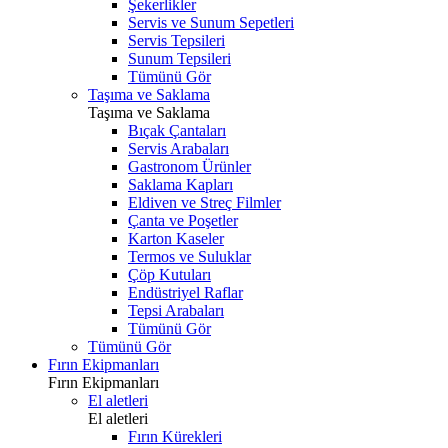
Şekerlikler
Servis ve Sunum Sepetleri
Servis Tepsileri
Sunum Tepsileri
Tümünü Gör
Taşıma ve Saklama
Taşıma ve Saklama
Bıçak Çantaları
Servis Arabaları
Gastronom Ürünler
Saklama Kapları
Eldiven ve Streç Filmler
Çanta ve Poşetler
Karton Kaseler
Termos ve Suluklar
Çöp Kutuları
Endüstriyel Raflar
Tepsi Arabaları
Tümünü Gör
Tümünü Gör
Fırın Ekipmanları
Fırın Ekipmanları
El aletleri
El aletleri
Fırın Kürekleri