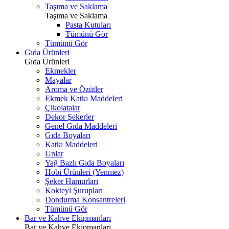
Taşıma ve Saklama
Taşıma ve Saklama
Pasta Kutuları
Tümünü Gör
Tümünü Gör
Gıda Ürünleri
Gıda Ürünleri
Ekmekler
Mayalar
Aroma ve Özütler
Ekmek Katkı Maddeleri
Çikolatalar
Dekor Şekerler
Genel Gıda Maddeleri
Gıda Boyaları
Katkı Maddeleri
Unlar
Yağ Bazlı Gıda Boyaları
Hobi Ürünleri (Yenmez)
Şeker Hamurları
Kokteyl Şurupları
Dondurma Konsantreleri
Tümünü Gör
Bar ve Kahve Ekipmanları
Bar ve Kahve Ekipmanları