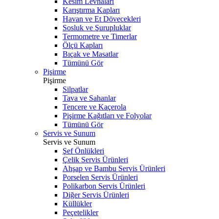
Kesim Levhaları
Karıştırma Kapları
Havan ve Et Dövecekleri
Sosluk ve Şurupluklar
Termometre ve Timerlar
Ölçü Kapları
Bıçak ve Masatlar
Tümünü Gör
Pişirme
Pişirme
Silpatlar
Tava ve Sahanlar
Tencere ve Kaçerola
Pişirme Kağıtları ve Folyolar
Tümünü Gör
Servis ve Sunum
Servis ve Sunum
Şef Önlükleri
Çelik Servis Ürünleri
Ahşap ve Bambu Servis Ürünleri
Porselen Servis Ürünleri
Polikarbon Servis Ürünleri
Diğer Servis Ürünleri
Küllükler
Peçetelikler