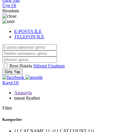
Giriş Yap
Üye Ol
Hesabım
E-POSTA İLE
TELEFON İLE
Beni Hatırla
Şifremi Unuttum
Giriş Yap
Kayıt Ol
Anasayfa
masat fiyatları
Filtre
Kategoriler
{{ CAT.NAME }}
({{ CAT.COUNT }})