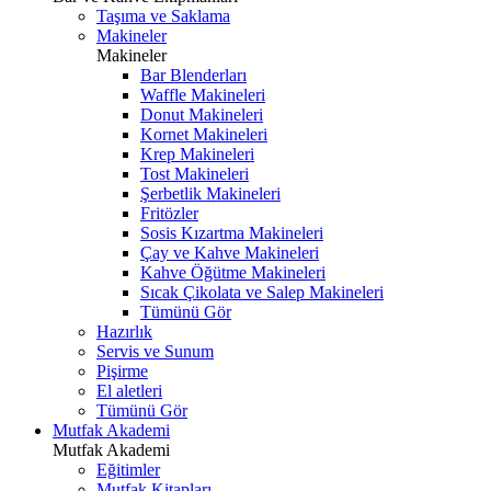
Taşıma ve Saklama
Makineler
Makineler
Bar Blenderları
Waffle Makineleri
Donut Makineleri
Kornet Makineleri
Krep Makineleri
Tost Makineleri
Şerbetlik Makineleri
Fritözler
Sosis Kızartma Makineleri
Çay ve Kahve Makineleri
Kahve Öğütme Makineleri
Sıcak Çikolata ve Salep Makineleri
Tümünü Gör
Hazırlık
Servis ve Sunum
Pişirme
El aletleri
Tümünü Gör
Mutfak Akademi
Mutfak Akademi
Eğitimler
Mutfak Kitapları