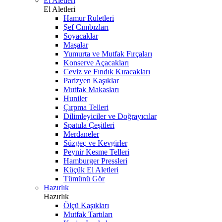
El Aletleri
El Aletleri
Hamur Ruletleri
Şef Cımbızları
Soyacaklar
Maşalar
Yumurta ve Mutfak Fırçaları
Konserve Açacakları
Ceviz ve Fındık Kıracakları
Parizyen Kaşıklar
Mutfak Makasları
Huniler
Çırpma Telleri
Dilimleyiciler ve Doğrayıcılar
Spatula Çeşitleri
Merdaneler
Süzgeç ve Kevgirler
Peynir Kesme Telleri
Hamburger Pressleri
Küçük El Aletleri
Tümünü Gör
Hazırlık
Hazırlık
Ölçü Kaşıkları
Mutfak Tartıları