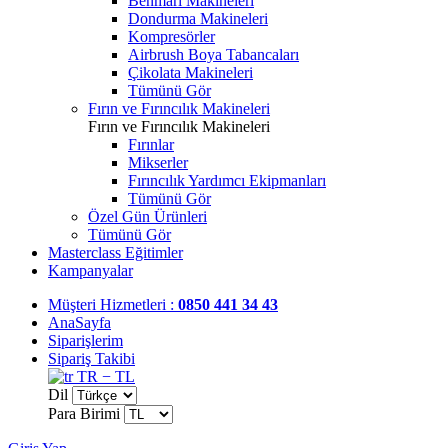
Benmari Makineleri
Dondurma Makineleri
Kompresörler
Airbrush Boya Tabancaları
Çikolata Makineleri
Tümünü Gör
Fırın ve Fırıncılık Makineleri
Fırın ve Fırıncılık Makineleri
Fırınlar
Mikserler
Fırıncılık Yardımcı Ekipmanları
Tümünü Gör
Özel Gün Ürünleri
Tümünü Gör
Masterclass Eğitimler
Kampanyalar
Müşteri Hizmetleri :
0850 441 34 43
AnaSayfa
Siparişlerim
Sipariş Takibi
TR − TL
Dil
Para Birimi