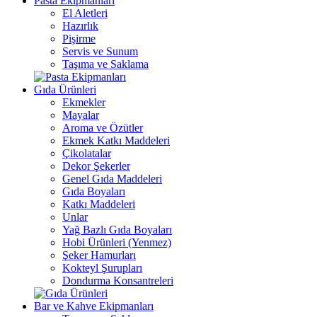
Pasta Ekipmanları
El Aletleri
Hazırlık
Pişirme
Servis ve Sunum
Taşıma ve Saklama
Gıda Ürünleri
Ekmekler
Mayalar
Aroma ve Özütler
Ekmek Katkı Maddeleri
Çikolatalar
Dekor Şekerler
Genel Gıda Maddeleri
Gıda Boyaları
Katkı Maddeleri
Unlar
Yağ Bazlı Gıda Boyaları
Hobi Ürünleri (Yenmez)
Şeker Hamurları
Kokteyl Şurupları
Dondurma Konsantreleri
Bar ve Kahve Ekipmanları