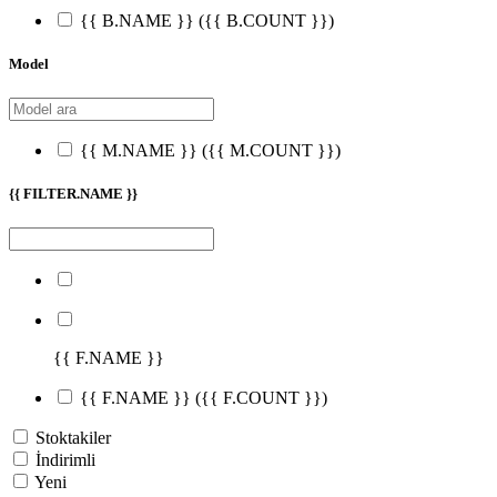
{{ B.NAME }}
({{ B.COUNT }})
Model
{{ M.NAME }}
({{ M.COUNT }})
{{ FILTER.NAME }}
{{ F.NAME }}
{{ F.NAME }}
({{ F.COUNT }})
Stoktakiler
İndirimli
Yeni