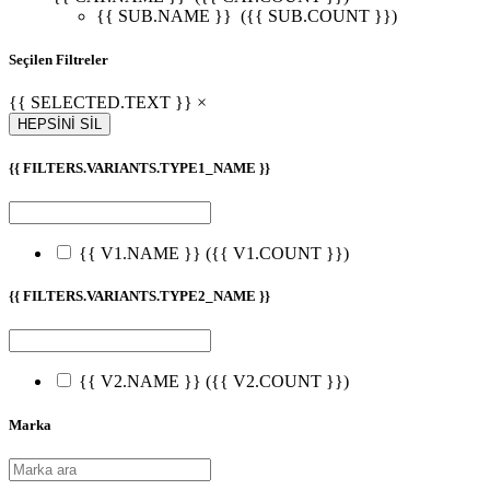
{{ SUB.NAME }}
({{ SUB.COUNT }})
Seçilen Filtreler
{{ SELECTED.TEXT }} ×
HEPSİNİ SİL
{{ FILTERS.VARIANTS.TYPE1_NAME }}
{{ V1.NAME }}
({{ V1.COUNT }})
{{ FILTERS.VARIANTS.TYPE2_NAME }}
{{ V2.NAME }}
({{ V2.COUNT }})
Marka