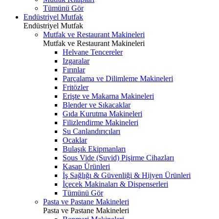
Tümünü Gör
Endüstriyel Mutfak
Endüstriyel Mutfak
Mutfak ve Restaurant Makineleri
Mutfak ve Restaurant Makineleri
Helvane Tencereler
Izgaralar
Fırınlar
Parçalama ve Dilimleme Makineleri
Fritözler
Erişte ve Makarna Makineleri
Blender ve Sıkacaklar
Gıda Kurutma Makineleri
Filizlendirme Makineleri
Su Canlandırıcıları
Ocaklar
Bulaşık Ekipmanları
Sous Vide (Suvid) Pişirme Cihazları
Kasap Ürünleri
İş Sağlığı & Güvenliği & Hijyen Ürünleri
İçecek Makinaları & Dispenserleri
Tümünü Gör
Pasta ve Pastane Makineleri
Pasta ve Pastane Makineleri