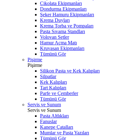
Çikolata Ekipmanları
Dondurma Ekipmanları
Şeker Hamuru Ekipmanları
Krema Duyları
Krema Torba ve Pompaları
Pasta Sıvama Standları
Volovan Setler
Hamur Açma Matı
Kruvasan Ekipmanları
Tümünü Gör
Pişirme
Pişirme
Silikon Pasta ve Kek Kalıpları
Silpatlar
Kek Kalıpları
Tart Kalıpları
Parfe ve Çemberler
Tümünü Gör
Servis ve Sunum
Servis ve Sunum
Pasta Altlıkları
Fanuslar
Kanepe Çatalları
Mumlar ve Pasta Yazıları
Tümünü Gör