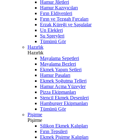
Hamur Jiletleri
Hamur Kazıyıcıları
Fırın Eldivenleri
Fırın ve Tezgah Fırçaları
Erzak Küreği ve Şaşulalar
Un Elekleri
Su Spreyleri
Tümünü Gör
Hazırlık
Hazırlık
Mayalama Sepetleri
Mayalama Bezleri
Ekmek Yapım Setleri
Hamur Pasaları
Ekmek Soğutma Telleri
Hamur Açma Yüzeyler
Pizza Ekipmanları
Stencil Ekmek Desenleri
Hamburger Ekipmanları
Tümünü Gör
Pişirme
Pişirme
Silikon Ekmek Kalıpları
Fırın Tepsileri
Ekmek Pişirme Kalıpları