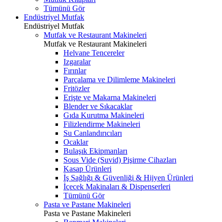
Tümünü Gör
Endüstriyel Mutfak
Endüstriyel Mutfak
Mutfak ve Restaurant Makineleri
Mutfak ve Restaurant Makineleri
Helvane Tencereler
Izgaralar
Fırınlar
Parçalama ve Dilimleme Makineleri
Fritözler
Erişte ve Makarna Makineleri
Blender ve Sıkacaklar
Gıda Kurutma Makineleri
Filizlendirme Makineleri
Su Canlandırıcıları
Ocaklar
Bulaşık Ekipmanları
Sous Vide (Suvid) Pişirme Cihazları
Kasap Ürünleri
İş Sağlığı & Güvenliği & Hijyen Ürünleri
İçecek Makinaları & Dispenserleri
Tümünü Gör
Pasta ve Pastane Makineleri
Pasta ve Pastane Makineleri