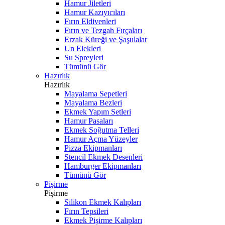
Hamur Jiletleri
Hamur Kazıyıcıları
Fırın Eldivenleri
Fırın ve Tezgah Fırçaları
Erzak Küreği ve Şaşulalar
Un Elekleri
Su Spreyleri
Tümünü Gör
Hazırlık
Hazırlık
Mayalama Sepetleri
Mayalama Bezleri
Ekmek Yapım Setleri
Hamur Pasaları
Ekmek Soğutma Telleri
Hamur Açma Yüzeyler
Pizza Ekipmanları
Stencil Ekmek Desenleri
Hamburger Ekipmanları
Tümünü Gör
Pişirme
Pişirme
Silikon Ekmek Kalıpları
Fırın Tepsileri
Ekmek Pişirme Kalıpları