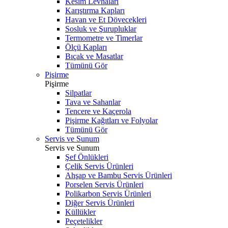
Kesim Levhaları
Karıştırma Kapları
Havan ve Et Dövecekleri
Sosluk ve Şurupluklar
Termometre ve Timerlar
Ölçü Kapları
Bıçak ve Masatlar
Tümünü Gör
Pişirme
Pişirme
Silpatlar
Tava ve Sahanlar
Tencere ve Kaçerola
Pişirme Kağıtları ve Folyolar
Tümünü Gör
Servis ve Sunum
Servis ve Sunum
Şef Önlükleri
Çelik Servis Ürünleri
Ahşap ve Bambu Servis Ürünleri
Porselen Servis Ürünleri
Polikarbon Servis Ürünleri
Diğer Servis Ürünleri
Küllükler
Peçetelikler