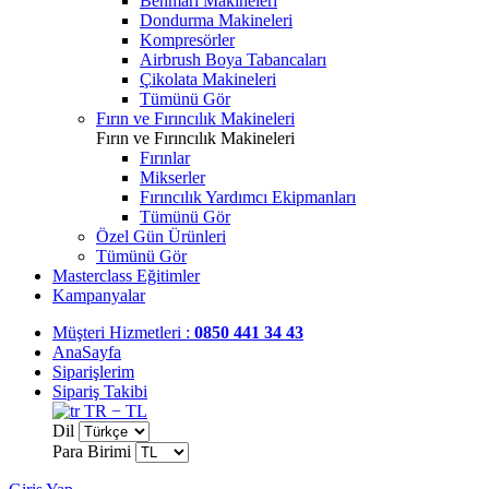
Benmari Makineleri
Dondurma Makineleri
Kompresörler
Airbrush Boya Tabancaları
Çikolata Makineleri
Tümünü Gör
Fırın ve Fırıncılık Makineleri
Fırın ve Fırıncılık Makineleri
Fırınlar
Mikserler
Fırıncılık Yardımcı Ekipmanları
Tümünü Gör
Özel Gün Ürünleri
Tümünü Gör
Masterclass Eğitimler
Kampanyalar
Müşteri Hizmetleri :
0850 441 34 43
AnaSayfa
Siparişlerim
Sipariş Takibi
TR − TL
Dil
Para Birimi