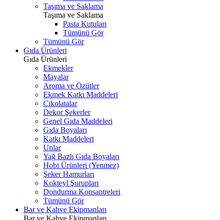
Taşıma ve Saklama
Taşıma ve Saklama
Pasta Kutuları
Tümünü Gör
Tümünü Gör
Gıda Ürünleri
Gıda Ürünleri
Ekmekler
Mayalar
Aroma ve Özütler
Ekmek Katkı Maddeleri
Çikolatalar
Dekor Şekerler
Genel Gıda Maddeleri
Gıda Boyaları
Katkı Maddeleri
Unlar
Yağ Bazlı Gıda Boyaları
Hobi Ürünleri (Yenmez)
Şeker Hamurları
Kokteyl Şurupları
Dondurma Konsantreleri
Tümünü Gör
Bar ve Kahve Ekipmanları
Bar ve Kahve Ekipmanları