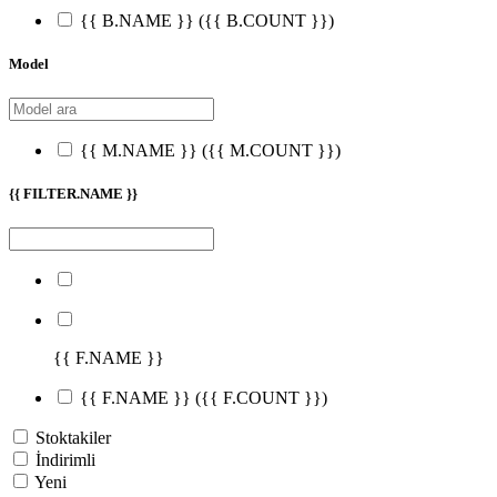
{{ B.NAME }}
({{ B.COUNT }})
Model
{{ M.NAME }}
({{ M.COUNT }})
{{ FILTER.NAME }}
{{ F.NAME }}
{{ F.NAME }}
({{ F.COUNT }})
Stoktakiler
İndirimli
Yeni