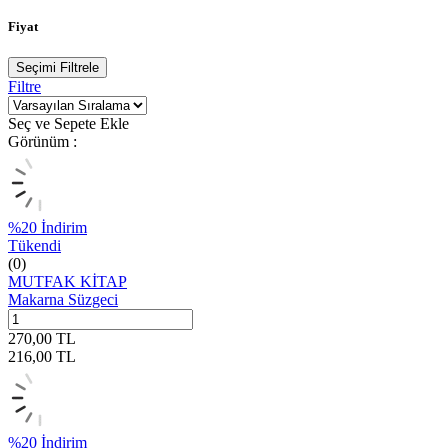
Fiyat
Seçimi Filtrele
Filtre
Seç ve Sepete Ekle
Görünüm :
%
20
İndirim
Tükendi
(0)
MUTFAK KİTAP
Makarna Süzgeci
270,00
TL
216,00
TL
%
20
İndirim