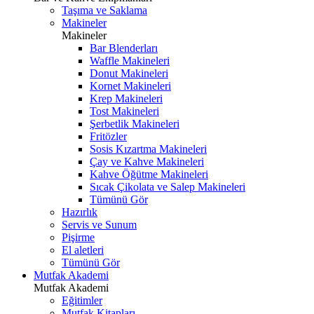
Taşıma ve Saklama
Makineler
Makineler
Bar Blenderları
Waffle Makineleri
Donut Makineleri
Kornet Makineleri
Krep Makineleri
Tost Makineleri
Şerbetlik Makineleri
Fritözler
Sosis Kızartma Makineleri
Çay ve Kahve Makineleri
Kahve Öğütme Makineleri
Sıcak Çikolata ve Salep Makineleri
Tümünü Gör
Hazırlık
Servis ve Sunum
Pişirme
El aletleri
Tümünü Gör
Mutfak Akademi
Mutfak Akademi
Eğitimler
Mutfak Kitapları