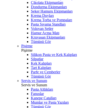
Çikolata Ekipmanları
Dondurma Ekipmanları
Şeker Hamuru Ekipmanları
Krema Duyları
Krema Torba ve Pompaları
Pasta Sıvama Standları
Volovan Setler
Hamur Açma Matı
Kruvasan Ekipmanları
Tümünü Gör
Pişirme
Pişirme
Silikon Pasta ve Kek Kalıpları
Silpatlar
Kek Kalıpları
Tart Kalıpları
Parfe ve Çemberler
Tümünü Gör
Servis ve Sunum
Servis ve Sunum
Pasta Altlıkları
Fanuslar
Kanepe Çatalları
Mumlar ve Pasta Yazıları
Tümünü Gör