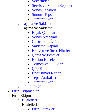
Şekerlikler
Servis ve Sunum Sepetleri
Servis Tepsileri
Sunum Tepsileri
Tümünü Gör
Taşıma ve Saklama
Taşıma ve Saklama
Bıçak Çantaları
Servis Arabaları
Gastronom Ürünler
Saklama Kapları
Eldiven ve Streç Filmler
Çanta ve Poşetler
Karton Kaseler
Termos ve Suluklar
Çöp Kutuları
Endüstriyel Raflar
Tepsi Arabaları
Tümünü Gör
Tümünü Gör
Fırın Ekipmanları
Fırın Ekipmanları
El aletleri
El aletleri
Fırın Kürekleri