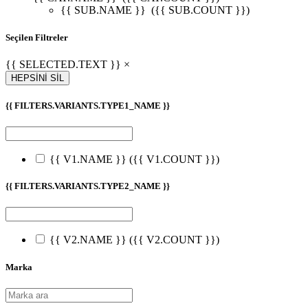
{{ SUB.NAME }}
({{ SUB.COUNT }})
Seçilen Filtreler
{{ SELECTED.TEXT }} ×
HEPSİNİ SİL
{{ FILTERS.VARIANTS.TYPE1_NAME }}
{{ V1.NAME }}
({{ V1.COUNT }})
{{ FILTERS.VARIANTS.TYPE2_NAME }}
{{ V2.NAME }}
({{ V2.COUNT }})
Marka