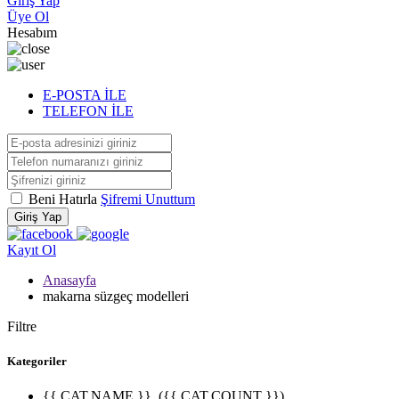
Giriş Yap
Üye Ol
Hesabım
E-POSTA İLE
TELEFON İLE
Beni Hatırla
Şifremi Unuttum
Giriş Yap
Kayıt Ol
Anasayfa
makarna süzgeç modelleri
Filtre
Kategoriler
{{ CAT.NAME }}
({{ CAT.COUNT }})