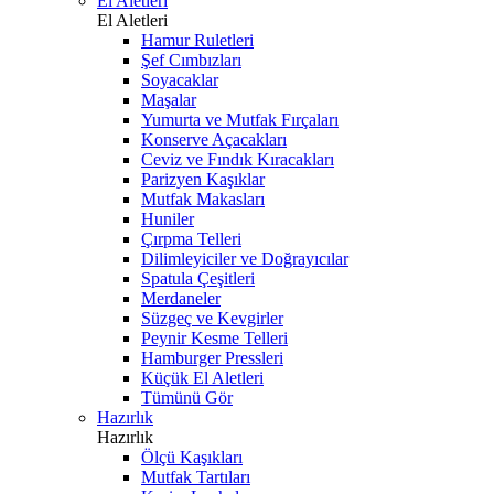
El Aletleri
El Aletleri
Hamur Ruletleri
Şef Cımbızları
Soyacaklar
Maşalar
Yumurta ve Mutfak Fırçaları
Konserve Açacakları
Ceviz ve Fındık Kıracakları
Parizyen Kaşıklar
Mutfak Makasları
Huniler
Çırpma Telleri
Dilimleyiciler ve Doğrayıcılar
Spatula Çeşitleri
Merdaneler
Süzgeç ve Kevgirler
Peynir Kesme Telleri
Hamburger Pressleri
Küçük El Aletleri
Tümünü Gör
Hazırlık
Hazırlık
Ölçü Kaşıkları
Mutfak Tartıları