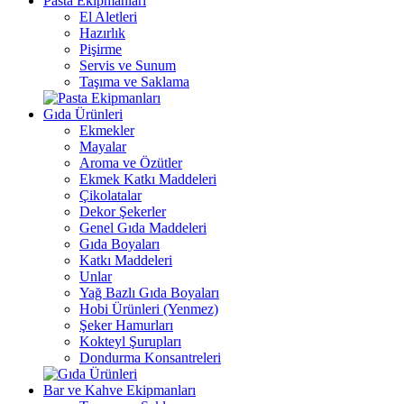
Pasta Ekipmanları
El Aletleri
Hazırlık
Pişirme
Servis ve Sunum
Taşıma ve Saklama
Gıda Ürünleri
Ekmekler
Mayalar
Aroma ve Özütler
Ekmek Katkı Maddeleri
Çikolatalar
Dekor Şekerler
Genel Gıda Maddeleri
Gıda Boyaları
Katkı Maddeleri
Unlar
Yağ Bazlı Gıda Boyaları
Hobi Ürünleri (Yenmez)
Şeker Hamurları
Kokteyl Şurupları
Dondurma Konsantreleri
Bar ve Kahve Ekipmanları