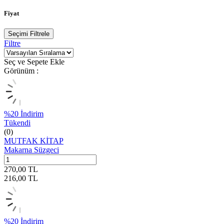
Fiyat
Seçimi Filtrele
Filtre
Seç ve Sepete Ekle
Görünüm :
%
20
İndirim
Tükendi
(0)
MUTFAK KİTAP
Makarna Süzgeci
270,00
TL
216,00
TL
%
20
İndirim