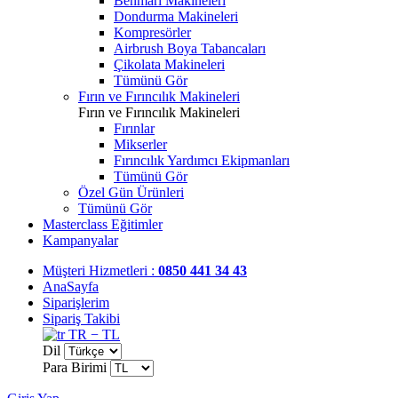
Benmari Makineleri
Dondurma Makineleri
Kompresörler
Airbrush Boya Tabancaları
Çikolata Makineleri
Tümünü Gör
Fırın ve Fırıncılık Makineleri
Fırın ve Fırıncılık Makineleri
Fırınlar
Mikserler
Fırıncılık Yardımcı Ekipmanları
Tümünü Gör
Özel Gün Ürünleri
Tümünü Gör
Masterclass Eğitimler
Kampanyalar
Müşteri Hizmetleri :
0850 441 34 43
AnaSayfa
Siparişlerim
Sipariş Takibi
TR − TL
Dil
Para Birimi