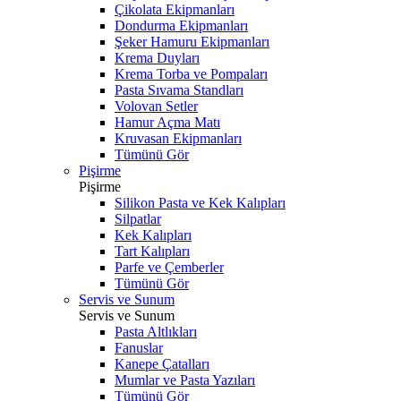
Çikolata Ekipmanları
Dondurma Ekipmanları
Şeker Hamuru Ekipmanları
Krema Duyları
Krema Torba ve Pompaları
Pasta Sıvama Standları
Volovan Setler
Hamur Açma Matı
Kruvasan Ekipmanları
Tümünü Gör
Pişirme
Pişirme
Silikon Pasta ve Kek Kalıpları
Silpatlar
Kek Kalıpları
Tart Kalıpları
Parfe ve Çemberler
Tümünü Gör
Servis ve Sunum
Servis ve Sunum
Pasta Altlıkları
Fanuslar
Kanepe Çatalları
Mumlar ve Pasta Yazıları
Tümünü Gör