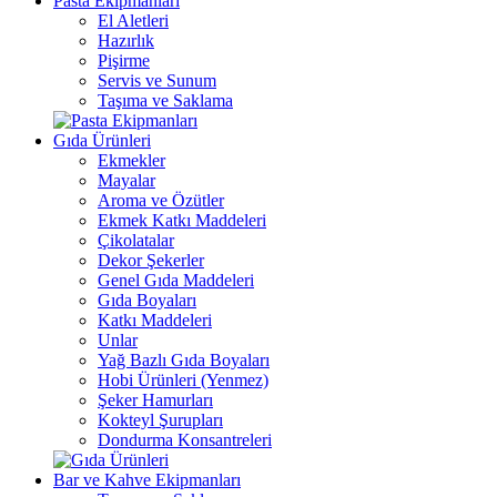
Pasta Ekipmanları
El Aletleri
Hazırlık
Pişirme
Servis ve Sunum
Taşıma ve Saklama
Gıda Ürünleri
Ekmekler
Mayalar
Aroma ve Özütler
Ekmek Katkı Maddeleri
Çikolatalar
Dekor Şekerler
Genel Gıda Maddeleri
Gıda Boyaları
Katkı Maddeleri
Unlar
Yağ Bazlı Gıda Boyaları
Hobi Ürünleri (Yenmez)
Şeker Hamurları
Kokteyl Şurupları
Dondurma Konsantreleri
Bar ve Kahve Ekipmanları