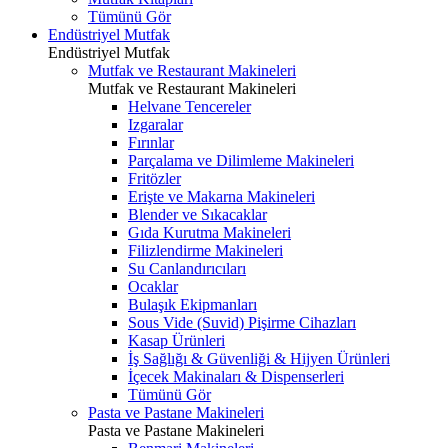
Tümünü Gör
Endüstriyel Mutfak
Endüstriyel Mutfak
Mutfak ve Restaurant Makineleri
Mutfak ve Restaurant Makineleri
Helvane Tencereler
Izgaralar
Fırınlar
Parçalama ve Dilimleme Makineleri
Fritözler
Erişte ve Makarna Makineleri
Blender ve Sıkacaklar
Gıda Kurutma Makineleri
Filizlendirme Makineleri
Su Canlandırıcıları
Ocaklar
Bulaşık Ekipmanları
Sous Vide (Suvid) Pişirme Cihazları
Kasap Ürünleri
İş Sağlığı & Güvenliği & Hijyen Ürünleri
İçecek Makinaları & Dispenserleri
Tümünü Gör
Pasta ve Pastane Makineleri
Pasta ve Pastane Makineleri