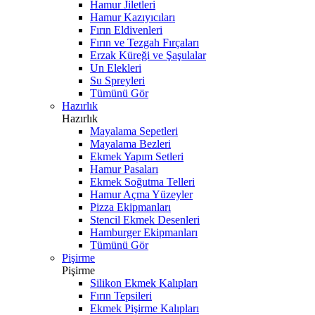
Hamur Jiletleri
Hamur Kazıyıcıları
Fırın Eldivenleri
Fırın ve Tezgah Fırçaları
Erzak Küreği ve Şaşulalar
Un Elekleri
Su Spreyleri
Tümünü Gör
Hazırlık
Hazırlık
Mayalama Sepetleri
Mayalama Bezleri
Ekmek Yapım Setleri
Hamur Pasaları
Ekmek Soğutma Telleri
Hamur Açma Yüzeyler
Pizza Ekipmanları
Stencil Ekmek Desenleri
Hamburger Ekipmanları
Tümünü Gör
Pişirme
Pişirme
Silikon Ekmek Kalıpları
Fırın Tepsileri
Ekmek Pişirme Kalıpları