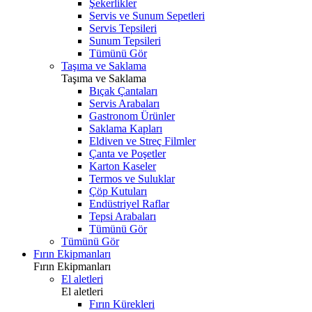
Şekerlikler
Servis ve Sunum Sepetleri
Servis Tepsileri
Sunum Tepsileri
Tümünü Gör
Taşıma ve Saklama
Taşıma ve Saklama
Bıçak Çantaları
Servis Arabaları
Gastronom Ürünler
Saklama Kapları
Eldiven ve Streç Filmler
Çanta ve Poşetler
Karton Kaseler
Termos ve Suluklar
Çöp Kutuları
Endüstriyel Raflar
Tepsi Arabaları
Tümünü Gör
Tümünü Gör
Fırın Ekipmanları
Fırın Ekipmanları
El aletleri
El aletleri
Fırın Kürekleri