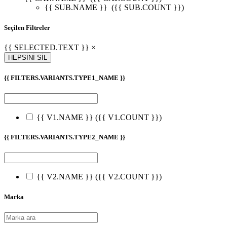
{{ SUB.NAME }}
({{ SUB.COUNT }})
Seçilen Filtreler
{{ SELECTED.TEXT }} ×
HEPSİNİ SİL
{{ FILTERS.VARIANTS.TYPE1_NAME }}
{{ V1.NAME }}
({{ V1.COUNT }})
{{ FILTERS.VARIANTS.TYPE2_NAME }}
{{ V2.NAME }}
({{ V2.COUNT }})
Marka