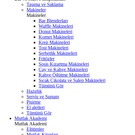
Taşıma ve Saklama
Makineler
Makineler
Bar Blenderları
Waffle Makineleri
Donut Makineleri
Kornet Makineleri
Krep Makineleri
Tost Makineleri
Şerbetlik Makineleri
Fritözler
Sosis Kızartma Makineleri
Çay ve Kahve Makineleri
Kahve Öğütme Makineleri
Sıcak Çikolata ve Salep Makineleri
Tümünü Gör
Hazırlık
Servis ve Sunum
Pişirme
El aletleri
Tümünü Gör
Mutfak Akademi
Mutfak Akademi
Eğitimler
Mutfak Kitapları