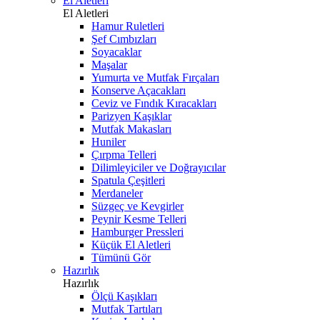
El Aletleri
El Aletleri
Hamur Ruletleri
Şef Cımbızları
Soyacaklar
Maşalar
Yumurta ve Mutfak Fırçaları
Konserve Açacakları
Ceviz ve Fındık Kıracakları
Parizyen Kaşıklar
Mutfak Makasları
Huniler
Çırpma Telleri
Dilimleyiciler ve Doğrayıcılar
Spatula Çeşitleri
Merdaneler
Süzgeç ve Kevgirler
Peynir Kesme Telleri
Hamburger Pressleri
Küçük El Aletleri
Tümünü Gör
Hazırlık
Hazırlık
Ölçü Kaşıkları
Mutfak Tartıları