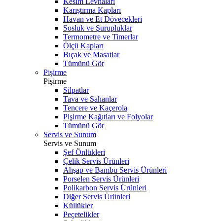
Kesim Levhaları
Karıştırma Kapları
Havan ve Et Dövecekleri
Sosluk ve Şurupluklar
Termometre ve Timerlar
Ölçü Kapları
Bıçak ve Masatlar
Tümünü Gör
Pişirme
Pişirme
Silpatlar
Tava ve Sahanlar
Tencere ve Kaçerola
Pişirme Kağıtları ve Folyolar
Tümünü Gör
Servis ve Sunum
Servis ve Sunum
Şef Önlükleri
Çelik Servis Ürünleri
Ahşap ve Bambu Servis Ürünleri
Porselen Servis Ürünleri
Polikarbon Servis Ürünleri
Diğer Servis Ürünleri
Küllükler
Peçetelikler