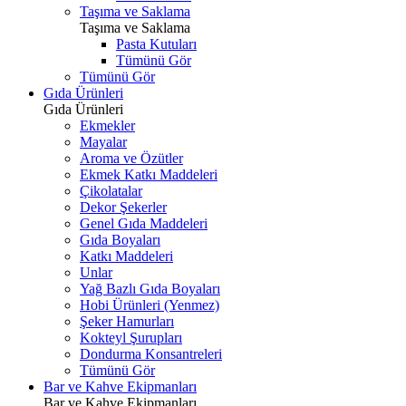
Taşıma ve Saklama
Taşıma ve Saklama
Pasta Kutuları
Tümünü Gör
Tümünü Gör
Gıda Ürünleri
Gıda Ürünleri
Ekmekler
Mayalar
Aroma ve Özütler
Ekmek Katkı Maddeleri
Çikolatalar
Dekor Şekerler
Genel Gıda Maddeleri
Gıda Boyaları
Katkı Maddeleri
Unlar
Yağ Bazlı Gıda Boyaları
Hobi Ürünleri (Yenmez)
Şeker Hamurları
Kokteyl Şurupları
Dondurma Konsantreleri
Tümünü Gör
Bar ve Kahve Ekipmanları
Bar ve Kahve Ekipmanları