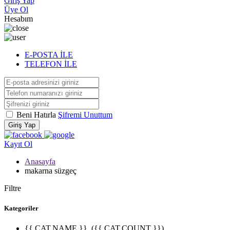
Giriş Yap
Üye Ol
Hesabım
E-POSTA İLE
TELEFON İLE
Beni Hatırla
Şifremi Unuttum
Giriş Yap
Kayıt Ol
Anasayfa
makarna süzgeç
Filtre
Kategoriler
{{ CAT.NAME }}
({{ CAT.COUNT }})