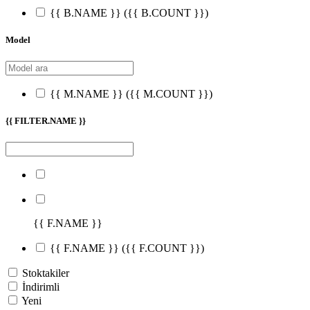
{{ B.NAME }}
({{ B.COUNT }})
Model
{{ M.NAME }}
({{ M.COUNT }})
{{ FILTER.NAME }}
{{ F.NAME }}
{{ F.NAME }}
({{ F.COUNT }})
Stoktakiler
İndirimli
Yeni