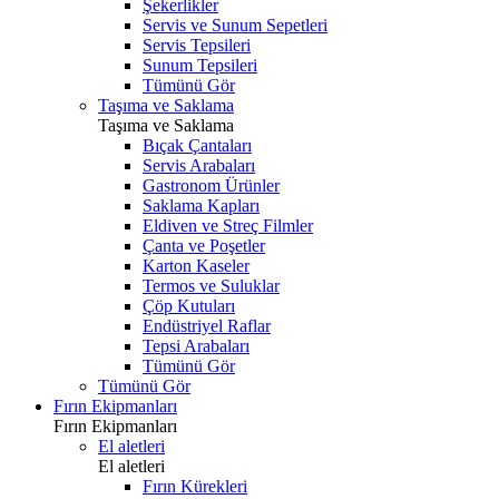
Şekerlikler
Servis ve Sunum Sepetleri
Servis Tepsileri
Sunum Tepsileri
Tümünü Gör
Taşıma ve Saklama
Taşıma ve Saklama
Bıçak Çantaları
Servis Arabaları
Gastronom Ürünler
Saklama Kapları
Eldiven ve Streç Filmler
Çanta ve Poşetler
Karton Kaseler
Termos ve Suluklar
Çöp Kutuları
Endüstriyel Raflar
Tepsi Arabaları
Tümünü Gör
Tümünü Gör
Fırın Ekipmanları
Fırın Ekipmanları
El aletleri
El aletleri
Fırın Kürekleri