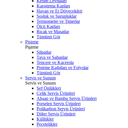
Kesim Levhaları
Karıştırma Kapları
Havan ve Et Dövecekleri
Sosluk ve Şurupluklar
Termometre ve Timerlar
Ölçü Kapları
Bıçak ve Masatlar
Tümünü Gör
Pişirme
Pişirme
Silpatlar
Tava ve Sahanlar
Tencere ve Kaçerola
Pişirme Kağıtları ve Folyolar
Tümünü Gör
Servis ve Sunum
Servis ve Sunum
Şef Önlükleri
Çelik Servis Ürünleri
Ahşap ve Bambu Servis Ürünleri
Porselen Servis Ürünleri
Polikarbon Servis Ürünleri
Diğer Servis Ürünleri
Küllükler
Peçetelikler