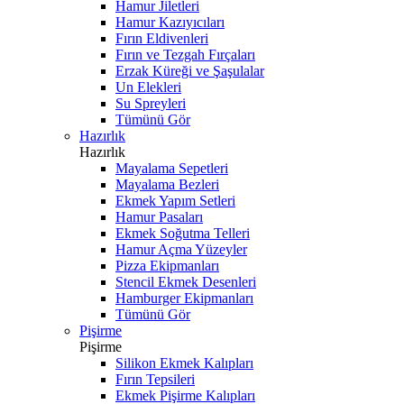
Hamur Jiletleri
Hamur Kazıyıcıları
Fırın Eldivenleri
Fırın ve Tezgah Fırçaları
Erzak Küreği ve Şaşulalar
Un Elekleri
Su Spreyleri
Tümünü Gör
Hazırlık
Hazırlık
Mayalama Sepetleri
Mayalama Bezleri
Ekmek Yapım Setleri
Hamur Pasaları
Ekmek Soğutma Telleri
Hamur Açma Yüzeyler
Pizza Ekipmanları
Stencil Ekmek Desenleri
Hamburger Ekipmanları
Tümünü Gör
Pişirme
Pişirme
Silikon Ekmek Kalıpları
Fırın Tepsileri
Ekmek Pişirme Kalıpları