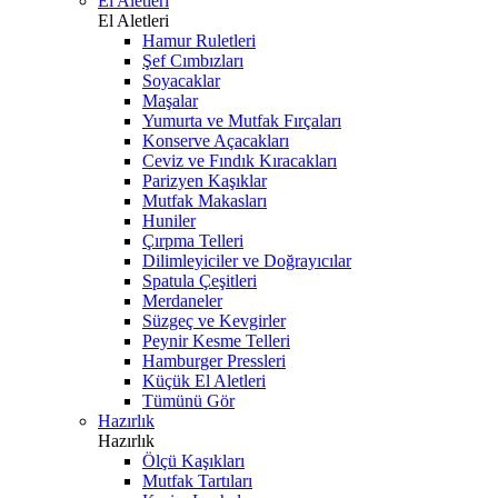
El Aletleri
El Aletleri
Hamur Ruletleri
Şef Cımbızları
Soyacaklar
Maşalar
Yumurta ve Mutfak Fırçaları
Konserve Açacakları
Ceviz ve Fındık Kıracakları
Parizyen Kaşıklar
Mutfak Makasları
Huniler
Çırpma Telleri
Dilimleyiciler ve Doğrayıcılar
Spatula Çeşitleri
Merdaneler
Süzgeç ve Kevgirler
Peynir Kesme Telleri
Hamburger Pressleri
Küçük El Aletleri
Tümünü Gör
Hazırlık
Hazırlık
Ölçü Kaşıkları
Mutfak Tartıları