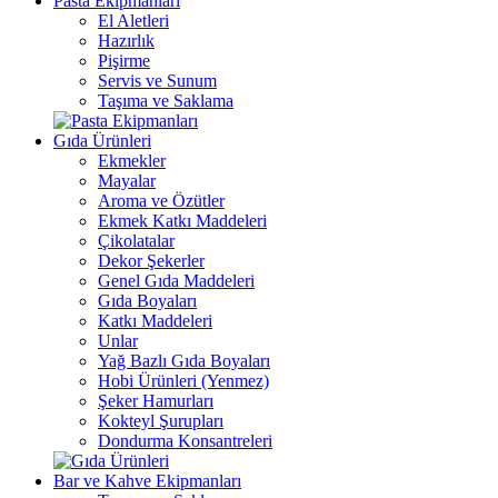
Pasta Ekipmanları
El Aletleri
Hazırlık
Pişirme
Servis ve Sunum
Taşıma ve Saklama
Gıda Ürünleri
Ekmekler
Mayalar
Aroma ve Özütler
Ekmek Katkı Maddeleri
Çikolatalar
Dekor Şekerler
Genel Gıda Maddeleri
Gıda Boyaları
Katkı Maddeleri
Unlar
Yağ Bazlı Gıda Boyaları
Hobi Ürünleri (Yenmez)
Şeker Hamurları
Kokteyl Şurupları
Dondurma Konsantreleri
Bar ve Kahve Ekipmanları