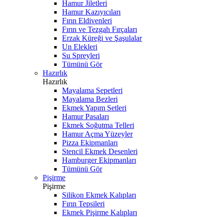
Hamur Jiletleri
Hamur Kazıyıcıları
Fırın Eldivenleri
Fırın ve Tezgah Fırçaları
Erzak Küreği ve Şaşulalar
Un Elekleri
Su Spreyleri
Tümünü Gör
Hazırlık
Hazırlık
Mayalama Sepetleri
Mayalama Bezleri
Ekmek Yapım Setleri
Hamur Pasaları
Ekmek Soğutma Telleri
Hamur Açma Yüzeyler
Pizza Ekipmanları
Stencil Ekmek Desenleri
Hamburger Ekipmanları
Tümünü Gör
Pişirme
Pişirme
Silikon Ekmek Kalıpları
Fırın Tepsileri
Ekmek Pişirme Kalıpları