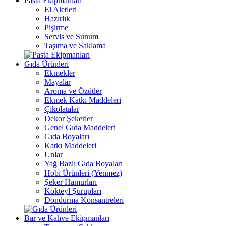
Pasta Ekipmanları
El Aletleri
Hazırlık
Pişirme
Servis ve Sunum
Taşıma ve Saklama
Gıda Ürünleri
Ekmekler
Mayalar
Aroma ve Özütler
Ekmek Katkı Maddeleri
Çikolatalar
Dekor Şekerler
Genel Gıda Maddeleri
Gıda Boyaları
Katkı Maddeleri
Unlar
Yağ Bazlı Gıda Boyaları
Hobi Ürünleri (Yenmez)
Şeker Hamurları
Kokteyl Şurupları
Dondurma Konsantreleri
Bar ve Kahve Ekipmanları