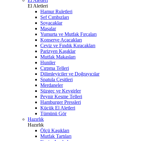
El Aletleri
El Aletleri
Hamur Ruletleri
Şef Cımbızları
Soyacaklar
Maşalar
Yumurta ve Mutfak Fırçaları
Konserve Açacakları
Ceviz ve Fındık Kıracakları
Parizyen Kaşıklar
Mutfak Makasları
Huniler
Çırpma Telleri
Dilimleyiciler ve Doğrayıcılar
Spatula Çeşitleri
Merdaneler
Süzgeç ve Kevgirler
Peynir Kesme Telleri
Hamburger Pressleri
Küçük El Aletleri
Tümünü Gör
Hazırlık
Hazırlık
Ölçü Kaşıkları
Mutfak Tartıları