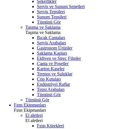
Şekerlikler
Servis ve Sunum Sepetleri
Servis Tepsileri
Sunum Tepsileri
Tümünü Gör
Taşıma ve Saklama
Taşıma ve Saklama
Bıçak Çantaları
Servis Arabaları
Gastronom Ürünler
Saklama Kapları
Eldiven ve Streç Filmler
Çanta ve Poşetler
Karton Kaseler
Termos ve Suluklar
Çöp Kutuları
Endüstriyel Raflar
Tepsi Arabaları
Tümünü Gör
Tümünü Gör
Fırın Ekipmanları
Fırın Ekipmanları
El aletleri
El aletleri
Fırın Kürekleri