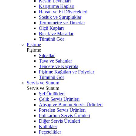
Kesim Levhaları
Karıştırma Kapları
Havan ve Et Dövecekleri
Sosluk ve Şurupluklar
Termometre ve Timerlar
Ölçü Kapları
Bıçak ve Masatlar
Tümünü Gör
Pişirme
Pişirme
Silpatlar
Tava ve Sahanlar
Tencere ve Kaçerola
Pişirme Kağıtları ve Folyolar
Tümünü Gör
Servis ve Sunum
Servis ve Sunum
Şef Önlükleri
Çelik Servis Ürünleri
Ahşap ve Bambu Servis Ürünleri
Porselen Servis Ürünleri
Polikarbon Servis Ürünleri
Diğer Servis Ürünleri
Küllükler
Peçetelikler