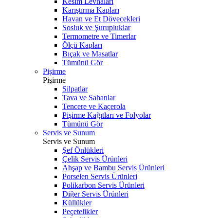
Kesim Levhaları
Karıştırma Kapları
Havan ve Et Dövecekleri
Sosluk ve Şurupluklar
Termometre ve Timerlar
Ölçü Kapları
Bıçak ve Masatlar
Tümünü Gör
Pişirme
Pişirme
Silpatlar
Tava ve Sahanlar
Tencere ve Kaçerola
Pişirme Kağıtları ve Folyolar
Tümünü Gör
Servis ve Sunum
Servis ve Sunum
Şef Önlükleri
Çelik Servis Ürünleri
Ahşap ve Bambu Servis Ürünleri
Porselen Servis Ürünleri
Polikarbon Servis Ürünleri
Diğer Servis Ürünleri
Küllükler
Peçetelikler