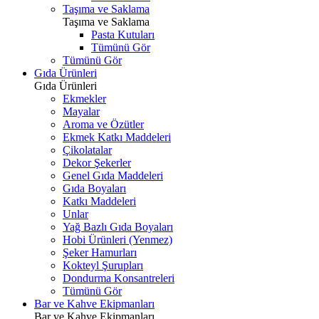
Taşıma ve Saklama
Taşıma ve Saklama
Pasta Kutuları
Tümünü Gör
Tümünü Gör
Gıda Ürünleri
Gıda Ürünleri
Ekmekler
Mayalar
Aroma ve Özütler
Ekmek Katkı Maddeleri
Çikolatalar
Dekor Şekerler
Genel Gıda Maddeleri
Gıda Boyaları
Katkı Maddeleri
Unlar
Yağ Bazlı Gıda Boyaları
Hobi Ürünleri (Yenmez)
Şeker Hamurları
Kokteyl Şurupları
Dondurma Konsantreleri
Tümünü Gör
Bar ve Kahve Ekipmanları
Bar ve Kahve Ekipmanları