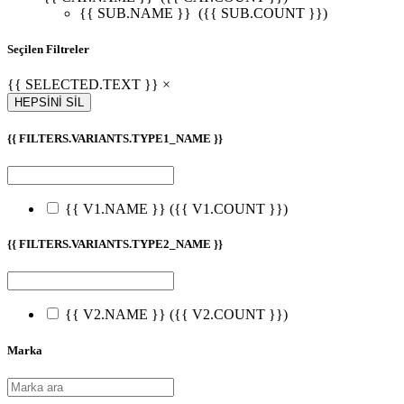
{{ SUB.NAME }}
({{ SUB.COUNT }})
Seçilen Filtreler
{{ SELECTED.TEXT }} ×
HEPSİNİ SİL
{{ FILTERS.VARIANTS.TYPE1_NAME }}
{{ V1.NAME }}
({{ V1.COUNT }})
{{ FILTERS.VARIANTS.TYPE2_NAME }}
{{ V2.NAME }}
({{ V2.COUNT }})
Marka