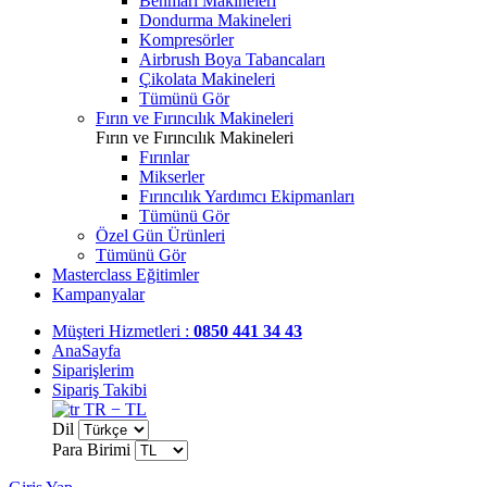
Benmari Makineleri
Dondurma Makineleri
Kompresörler
Airbrush Boya Tabancaları
Çikolata Makineleri
Tümünü Gör
Fırın ve Fırıncılık Makineleri
Fırın ve Fırıncılık Makineleri
Fırınlar
Mikserler
Fırıncılık Yardımcı Ekipmanları
Tümünü Gör
Özel Gün Ürünleri
Tümünü Gör
Masterclass Eğitimler
Kampanyalar
Müşteri Hizmetleri :
0850 441 34 43
AnaSayfa
Siparişlerim
Sipariş Takibi
TR − TL
Dil
Para Birimi