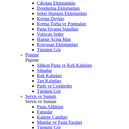
Çikolata Ekipmanları
Dondurma Ekipmanları
Şeker Hamuru Ekipmanları
Krema Duyları
Krema Torba ve Pompaları
Pasta Sıvama Standları
Volovan Setler
Hamur Açma Matı
Kruvasan Ekipmanları
Tümünü Gör
Pişirme
Pişirme
Silikon Pasta ve Kek Kalıpları
Silpatlar
Kek Kalıpları
Tart Kalıpları
Parfe ve Çemberler
Tümünü Gör
Servis ve Sunum
Servis ve Sunum
Pasta Altlıkları
Fanuslar
Kanepe Çatalları
Mumlar ve Pasta Yazıları
Tümünü Gör