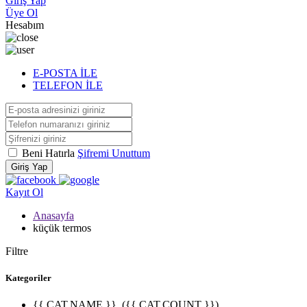
Giriş Yap
Üye Ol
Hesabım
E-POSTA İLE
TELEFON İLE
Beni Hatırla
Şifremi Unuttum
Giriş Yap
Kayıt Ol
Anasayfa
küçük termos
Filtre
Kategoriler
{{ CAT.NAME }}
({{ CAT.COUNT }})