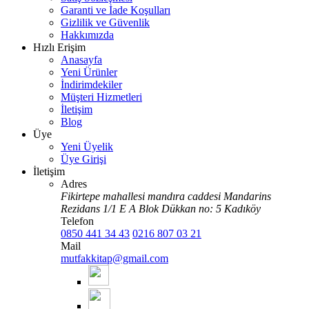
Garanti ve İade Koşulları
Gizlilik ve Güvenlik
Hakkımızda
Hızlı Erişim
Anasayfa
Yeni Ürünler
İndirimdekiler
Müşteri Hizmetleri
İletişim
Blog
Üye
Yeni Üyelik
Üye Girişi
İletişim
Adres
Fikirtepe mahallesi mandıra caddesi Mandarins
Rezidans 1/1 E A Blok Dükkan no: 5 Kadıköy
Telefon
0850 441 34 43
0216 807 03 21
Mail
mutfakkitap@gmail.com