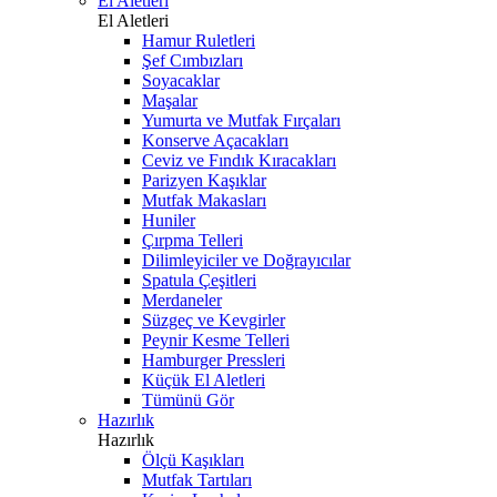
El Aletleri
El Aletleri
Hamur Ruletleri
Şef Cımbızları
Soyacaklar
Maşalar
Yumurta ve Mutfak Fırçaları
Konserve Açacakları
Ceviz ve Fındık Kıracakları
Parizyen Kaşıklar
Mutfak Makasları
Huniler
Çırpma Telleri
Dilimleyiciler ve Doğrayıcılar
Spatula Çeşitleri
Merdaneler
Süzgeç ve Kevgirler
Peynir Kesme Telleri
Hamburger Pressleri
Küçük El Aletleri
Tümünü Gör
Hazırlık
Hazırlık
Ölçü Kaşıkları
Mutfak Tartıları