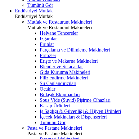
Tümünü Gör
Endüstriyel Mutfak
Endüstriyel Mutfak
Mutfak ve Restaurant Makineleri
Mutfak ve Restaurant Makineleri
Helvane Tencereler
Izgaralar
Fırınlar
Parçalama ve Dilimleme Makineleri
Fritözler
Erişte ve Makarna Makineleri
Blender ve Sıkacaklar
Gıda Kurutma Makineleri
Filizlendirme Makineleri
Su Canlandırıcıları
Ocaklar
Bulaşık Ekipmanları
Sous Vide (Suvid) Pişirme Cihazları
Kasap Ürünleri
İş Sağlığı & Güvenliği & Hijyen Ürünleri
İçecek Makinaları & Dispenserleri
Tümünü Gör
Pasta ve Pastane Makineleri
Pasta ve Pastane Makineleri