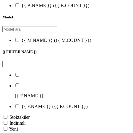
{{ B.NAME }}
({{ B.COUNT }})
Model
{{ M.NAME }}
({{ M.COUNT }})
{{ FILTER.NAME }}
{{ F.NAME }}
{{ F.NAME }}
({{ F.COUNT }})
Stoktakiler
İndirimli
Yeni