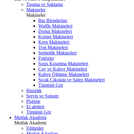
Taşıma ve Saklama
Makineler
Makineler
Bar Blenderları
Waffle Makineleri
Donut Makineleri
Kornet Makineleri
Krep Makineleri
Tost Makineleri
Şerbetlik Makineleri
Fritözler
Sosis Kızartma Makineleri
Çay ve Kahve Makineleri
Kahve Öğütme Makineleri
Sıcak Çikolata ve Salep Makineleri
Tümünü Gör
Hazırlık
Servis ve Sunum
Pişirme
El aletleri
Tümünü Gör
Mutfak Akademi
Mutfak Akademi
Eğitimler
Mutfak Kitapları