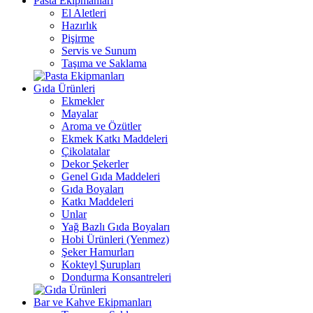
Pasta Ekipmanları
El Aletleri
Hazırlık
Pişirme
Servis ve Sunum
Taşıma ve Saklama
Gıda Ürünleri
Ekmekler
Mayalar
Aroma ve Özütler
Ekmek Katkı Maddeleri
Çikolatalar
Dekor Şekerler
Genel Gıda Maddeleri
Gıda Boyaları
Katkı Maddeleri
Unlar
Yağ Bazlı Gıda Boyaları
Hobi Ürünleri (Yenmez)
Şeker Hamurları
Kokteyl Şurupları
Dondurma Konsantreleri
Bar ve Kahve Ekipmanları