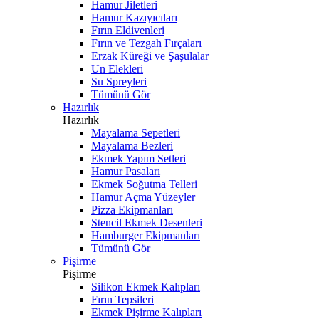
Hamur Jiletleri
Hamur Kazıyıcıları
Fırın Eldivenleri
Fırın ve Tezgah Fırçaları
Erzak Küreği ve Şaşulalar
Un Elekleri
Su Spreyleri
Tümünü Gör
Hazırlık
Hazırlık
Mayalama Sepetleri
Mayalama Bezleri
Ekmek Yapım Setleri
Hamur Pasaları
Ekmek Soğutma Telleri
Hamur Açma Yüzeyler
Pizza Ekipmanları
Stencil Ekmek Desenleri
Hamburger Ekipmanları
Tümünü Gör
Pişirme
Pişirme
Silikon Ekmek Kalıpları
Fırın Tepsileri
Ekmek Pişirme Kalıpları