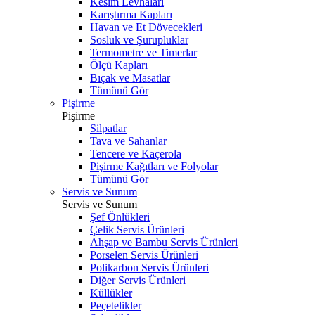
Kesim Levhaları
Karıştırma Kapları
Havan ve Et Dövecekleri
Sosluk ve Şurupluklar
Termometre ve Timerlar
Ölçü Kapları
Bıçak ve Masatlar
Tümünü Gör
Pişirme
Pişirme
Silpatlar
Tava ve Sahanlar
Tencere ve Kaçerola
Pişirme Kağıtları ve Folyolar
Tümünü Gör
Servis ve Sunum
Servis ve Sunum
Şef Önlükleri
Çelik Servis Ürünleri
Ahşap ve Bambu Servis Ürünleri
Porselen Servis Ürünleri
Polikarbon Servis Ürünleri
Diğer Servis Ürünleri
Küllükler
Peçetelikler