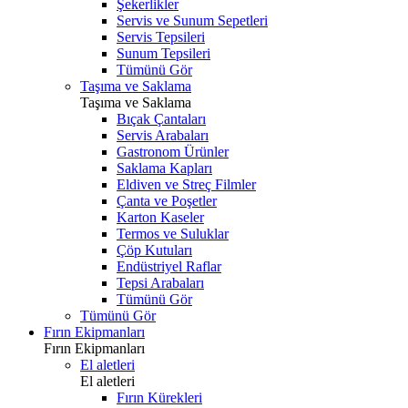
Şekerlikler
Servis ve Sunum Sepetleri
Servis Tepsileri
Sunum Tepsileri
Tümünü Gör
Taşıma ve Saklama
Taşıma ve Saklama
Bıçak Çantaları
Servis Arabaları
Gastronom Ürünler
Saklama Kapları
Eldiven ve Streç Filmler
Çanta ve Poşetler
Karton Kaseler
Termos ve Suluklar
Çöp Kutuları
Endüstriyel Raflar
Tepsi Arabaları
Tümünü Gör
Tümünü Gör
Fırın Ekipmanları
Fırın Ekipmanları
El aletleri
El aletleri
Fırın Kürekleri