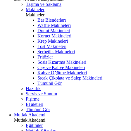
Taşıma ve Saklama
Makineler
Makineler
Bar Blenderları
Waffle Makineleri
Donut Makineleri
Kornet Makineleri
Krep Makineleri
Tost Makineleri
Şerbetlik Makineleri
Fritözler
Sosis Kızartma Makineleri
Çay ve Kahve Makineleri
Kahve Öğütme Makineleri
Sıcak Çikolata ve Salep Makineleri
Tümünü Gör
Hazırlık
Servis ve Sunum
Pişirme
El aletleri
Tümünü Gör
Mutfak Akademi
Mutfak Akademi
Eğitimler
Mutfak Kitapları