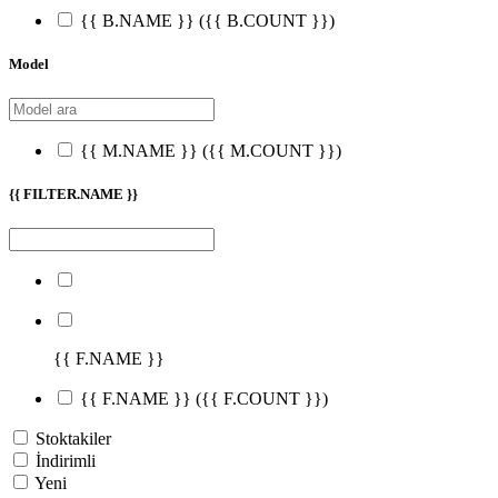
{{ B.NAME }}
({{ B.COUNT }})
Model
{{ M.NAME }}
({{ M.COUNT }})
{{ FILTER.NAME }}
{{ F.NAME }}
{{ F.NAME }}
({{ F.COUNT }})
Stoktakiler
İndirimli
Yeni