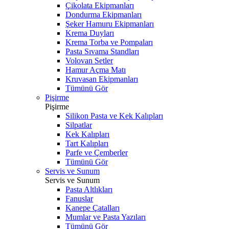
Çikolata Ekipmanları
Dondurma Ekipmanları
Şeker Hamuru Ekipmanları
Krema Duyları
Krema Torba ve Pompaları
Pasta Sıvama Standları
Volovan Setler
Hamur Açma Matı
Kruvasan Ekipmanları
Tümünü Gör
Pişirme
Pişirme
Silikon Pasta ve Kek Kalıpları
Silpatlar
Kek Kalıpları
Tart Kalıpları
Parfe ve Çemberler
Tümünü Gör
Servis ve Sunum
Servis ve Sunum
Pasta Altlıkları
Fanuslar
Kanepe Çatalları
Mumlar ve Pasta Yazıları
Tümünü Gör