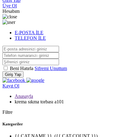
Giriş Yap
Üye Ol
Hesabım
E-POSTA İLE
TELEFON İLE
Beni Hatırla
Şifremi Unuttum
Giriş Yap
Kayıt Ol
Anasayfa
krema sıkma torbası a101
Filtre
Kategoriler
{{ CAT.NAME }}
({{ CAT.COUNT }})