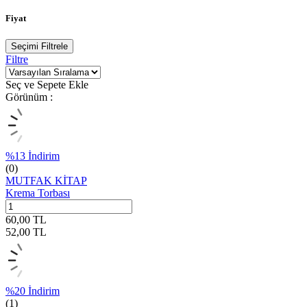
Fiyat
Seçimi Filtrele
Filtre
Seç ve Sepete Ekle
Görünüm :
%
13
İndirim
(0)
MUTFAK KİTAP
Krema Torbası
60,00
TL
52,00
TL
%
20
İndirim
(1)