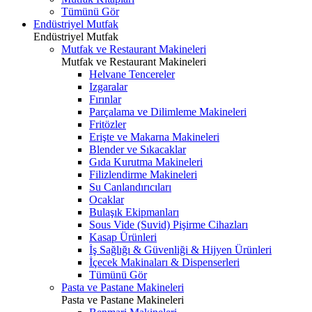
Tümünü Gör
Endüstriyel Mutfak
Endüstriyel Mutfak
Mutfak ve Restaurant Makineleri
Mutfak ve Restaurant Makineleri
Helvane Tencereler
Izgaralar
Fırınlar
Parçalama ve Dilimleme Makineleri
Fritözler
Erişte ve Makarna Makineleri
Blender ve Sıkacaklar
Gıda Kurutma Makineleri
Filizlendirme Makineleri
Su Canlandırıcıları
Ocaklar
Bulaşık Ekipmanları
Sous Vide (Suvid) Pişirme Cihazları
Kasap Ürünleri
İş Sağlığı & Güvenliği & Hijyen Ürünleri
İçecek Makinaları & Dispenserleri
Tümünü Gör
Pasta ve Pastane Makineleri
Pasta ve Pastane Makineleri