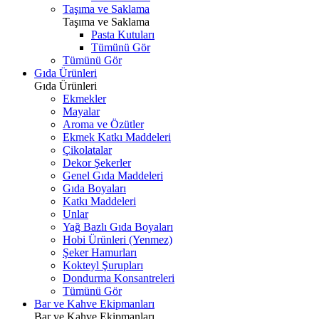
Taşıma ve Saklama
Taşıma ve Saklama
Pasta Kutuları
Tümünü Gör
Tümünü Gör
Gıda Ürünleri
Gıda Ürünleri
Ekmekler
Mayalar
Aroma ve Özütler
Ekmek Katkı Maddeleri
Çikolatalar
Dekor Şekerler
Genel Gıda Maddeleri
Gıda Boyaları
Katkı Maddeleri
Unlar
Yağ Bazlı Gıda Boyaları
Hobi Ürünleri (Yenmez)
Şeker Hamurları
Kokteyl Şurupları
Dondurma Konsantreleri
Tümünü Gör
Bar ve Kahve Ekipmanları
Bar ve Kahve Ekipmanları