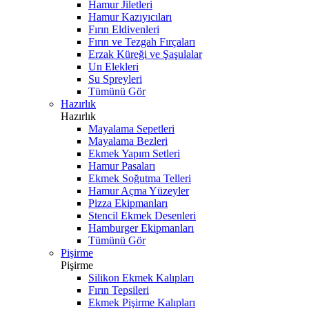
Hamur Jiletleri
Hamur Kazıyıcıları
Fırın Eldivenleri
Fırın ve Tezgah Fırçaları
Erzak Küreği ve Şaşulalar
Un Elekleri
Su Spreyleri
Tümünü Gör
Hazırlık
Hazırlık
Mayalama Sepetleri
Mayalama Bezleri
Ekmek Yapım Setleri
Hamur Pasaları
Ekmek Soğutma Telleri
Hamur Açma Yüzeyler
Pizza Ekipmanları
Stencil Ekmek Desenleri
Hamburger Ekipmanları
Tümünü Gör
Pişirme
Pişirme
Silikon Ekmek Kalıpları
Fırın Tepsileri
Ekmek Pişirme Kalıpları