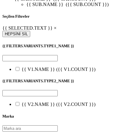
{{ SUB.NAME }}
({{ SUB.COUNT }})
Seçilen Filtreler
{{ SELECTED.TEXT }} ×
HEPSİNİ SİL
{{ FILTERS.VARIANTS.TYPE1_NAME }}
{{ V1.NAME }}
({{ V1.COUNT }})
{{ FILTERS.VARIANTS.TYPE2_NAME }}
{{ V2.NAME }}
({{ V2.COUNT }})
Marka