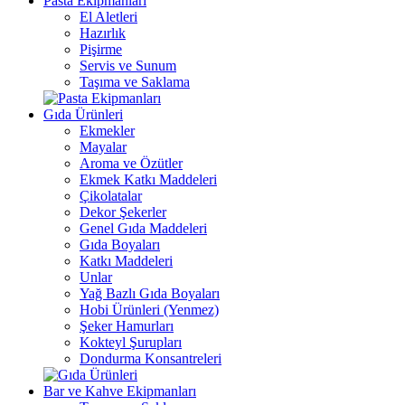
Pasta Ekipmanları
El Aletleri
Hazırlık
Pişirme
Servis ve Sunum
Taşıma ve Saklama
Gıda Ürünleri
Ekmekler
Mayalar
Aroma ve Özütler
Ekmek Katkı Maddeleri
Çikolatalar
Dekor Şekerler
Genel Gıda Maddeleri
Gıda Boyaları
Katkı Maddeleri
Unlar
Yağ Bazlı Gıda Boyaları
Hobi Ürünleri (Yenmez)
Şeker Hamurları
Kokteyl Şurupları
Dondurma Konsantreleri
Bar ve Kahve Ekipmanları