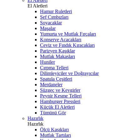
El Aletleri
El Aletleri
Hamur Ruletleri
Şef Cımbızları
Soyacaklar
Maşalar
Yumurta ve Mutfak Fırçaları
Konserve Açacakları
Ceviz ve Fındık Kıracakları
Parizyen Kaşıklar
Mutfak Makasları
Huniler
Çırpma Telleri
Dilimleyiciler ve Doğrayıcılar
Spatula Çeşitleri
Merdaneler
Süzgeç ve Kevgirler
Peynir Kesme Telleri
Hamburger Pressleri
Küçük El Aletleri
Tümünü Gör
Hazırlık
Hazırlık
Ölçü Kaşıkları
Mutfak Tartıları