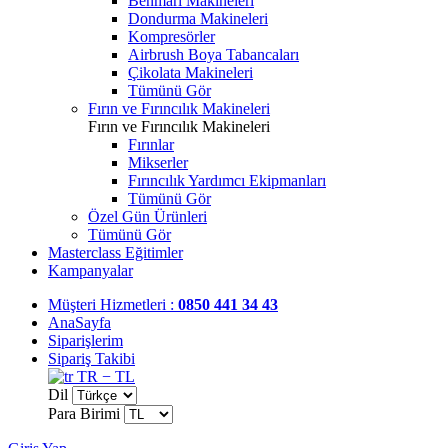
Benmari Makineleri
Dondurma Makineleri
Kompresörler
Airbrush Boya Tabancaları
Çikolata Makineleri
Tümünü Gör
Fırın ve Fırıncılık Makineleri
Fırın ve Fırıncılık Makineleri
Fırınlar
Mikserler
Fırıncılık Yardımcı Ekipmanları
Tümünü Gör
Özel Gün Ürünleri
Tümünü Gör
Masterclass Eğitimler
Kampanyalar
Müşteri Hizmetleri :
0850 441 34 43
AnaSayfa
Siparişlerim
Sipariş Takibi
TR − TL
Dil
Para Birimi