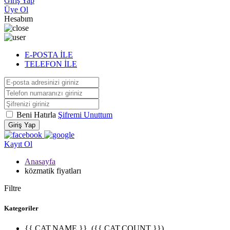
Giriş Yap
Üye Ol
Hesabım
E-POSTA İLE
TELEFON İLE
Beni Hatırla
Şifremi Unuttum
Giriş Yap
Kayıt Ol
Anasayfa
közmatik fiyatları
Filtre
Kategoriler
{{ CAT.NAME }}
({{ CAT.COUNT }})