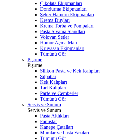
Çikolata Ekipmanları
Dondurma Ekipmanları
Şeker Hamuru Ekipmanları
Krema Duyları
Krema Torba ve Pompaları
Pasta Sıvama Standları
Volovan Setler
Hamur Açma Matı
Kruvasan Ekipmanları
Tümünü Gör
Pişirme
Pişirme
Silikon Pasta ve Kek Kalıpları
Silpatlar
Kek Kalıpları
Tart Kalıpları
Parfe ve Çemberler
Tümünü Gör
Servis ve Sunum
Servis ve Sunum
Pasta Altlıkları
Fanuslar
Kanepe Çatalları
Mumlar ve Pasta Yazıları
Tümünü Gör