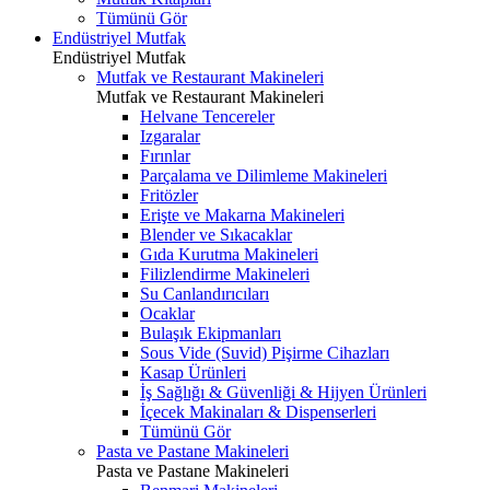
Tümünü Gör
Endüstriyel Mutfak
Endüstriyel Mutfak
Mutfak ve Restaurant Makineleri
Mutfak ve Restaurant Makineleri
Helvane Tencereler
Izgaralar
Fırınlar
Parçalama ve Dilimleme Makineleri
Fritözler
Erişte ve Makarna Makineleri
Blender ve Sıkacaklar
Gıda Kurutma Makineleri
Filizlendirme Makineleri
Su Canlandırıcıları
Ocaklar
Bulaşık Ekipmanları
Sous Vide (Suvid) Pişirme Cihazları
Kasap Ürünleri
İş Sağlığı & Güvenliği & Hijyen Ürünleri
İçecek Makinaları & Dispenserleri
Tümünü Gör
Pasta ve Pastane Makineleri
Pasta ve Pastane Makineleri