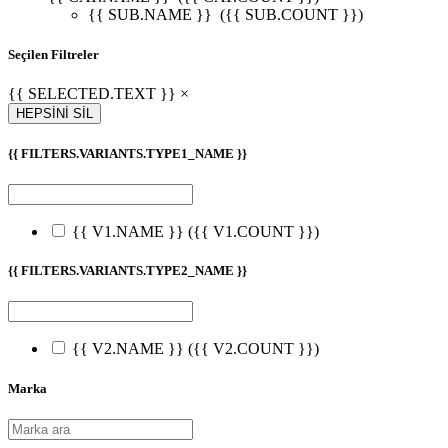
{{ SUB.NAME }}
({{ SUB.COUNT }})
Seçilen Filtreler
{{ SELECTED.TEXT }} ×
HEPSİNİ SİL
{{ FILTERS.VARIANTS.TYPE1_NAME }}
{{ V1.NAME }}
({{ V1.COUNT }})
{{ FILTERS.VARIANTS.TYPE2_NAME }}
{{ V2.NAME }}
({{ V2.COUNT }})
Marka