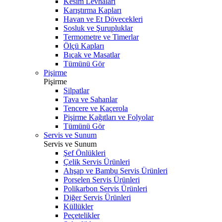
Kesim Levhaları
Karıştırma Kapları
Havan ve Et Dövecekleri
Sosluk ve Şurupluklar
Termometre ve Timerlar
Ölçü Kapları
Bıçak ve Masatlar
Tümünü Gör
Pişirme
Pişirme
Silpatlar
Tava ve Sahanlar
Tencere ve Kaçerola
Pişirme Kağıtları ve Folyolar
Tümünü Gör
Servis ve Sunum
Servis ve Sunum
Şef Önlükleri
Çelik Servis Ürünleri
Ahşap ve Bambu Servis Ürünleri
Porselen Servis Ürünleri
Polikarbon Servis Ürünleri
Diğer Servis Ürünleri
Küllükler
Peçetelikler