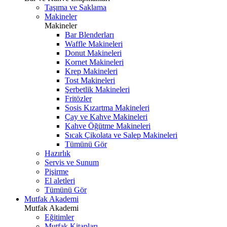
Taşıma ve Saklama
Makineler
Makineler
Bar Blenderları
Waffle Makineleri
Donut Makineleri
Kornet Makineleri
Krep Makineleri
Tost Makineleri
Şerbetlik Makineleri
Fritözler
Sosis Kızartma Makineleri
Çay ve Kahve Makineleri
Kahve Öğütme Makineleri
Sıcak Çikolata ve Salep Makineleri
Tümünü Gör
Hazırlık
Servis ve Sunum
Pişirme
El aletleri
Tümünü Gör
Mutfak Akademi
Mutfak Akademi
Eğitimler
Mutfak Kitapları