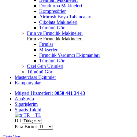
Benmari Makineleri
Dondurma Makineleri
Kompresörler
Airbrush Boya Tabancaları
Çikolata Makineleri
Tümünü Gör
Fırın ve Fırıncılık Makineleri
Fırın ve Fırıncılık Makineleri
Fırınlar
Mikserler
Fırıncılık Yardımcı Ekipmanları
Tümünü Gör
Özel Gün Ürünleri
Tümünü Gör
Masterclass Eğitimler
Kampanyalar
Müşteri Hizmetleri :
0850 441 34 43
AnaSayfa
Siparişlerim
Sipariş Takibi
TR − TL
Dil
Para Birimi