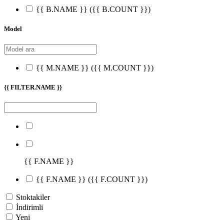
{{ B.NAME }}
({{ B.COUNT }})
Model
{{ M.NAME }}
({{ M.COUNT }})
{{ FILTER.NAME }}
{{ F.NAME }}
{{ F.NAME }}
({{ F.COUNT }})
Stoktakiler
İndirimli
Yeni