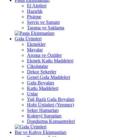
Pasta Ekipmanları
El Aletleri
Hazırlık
Pişirme
Servis ve Sunum
Taşıma ve Saklama
Gıda Ürünleri
Ekmekler
Mayalar
Aroma ve Özütler
Ekmek Katkı Maddeleri
Çikolatalar
Dekor Şekerler
Genel Gıda Maddeleri
Gıda Boyaları
Katkı Maddeleri
Unlar
Yağ Bazlı Gıda Boyaları
Hobi Ürünleri (Yenmez)
Şeker Hamurları
Kokteyl Şurupları
Dondurma Konsantreleri
Bar ve Kahve Ekipmanları