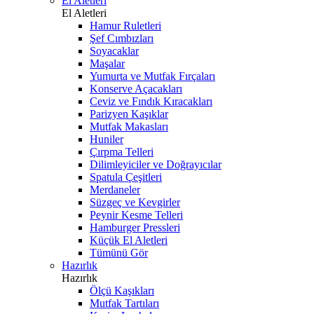
El Aletleri
El Aletleri
Hamur Ruletleri
Şef Cımbızları
Soyacaklar
Maşalar
Yumurta ve Mutfak Fırçaları
Konserve Açacakları
Ceviz ve Fındık Kıracakları
Parizyen Kaşıklar
Mutfak Makasları
Huniler
Çırpma Telleri
Dilimleyiciler ve Doğrayıcılar
Spatula Çeşitleri
Merdaneler
Süzgeç ve Kevgirler
Peynir Kesme Telleri
Hamburger Pressleri
Küçük El Aletleri
Tümünü Gör
Hazırlık
Hazırlık
Ölçü Kaşıkları
Mutfak Tartıları