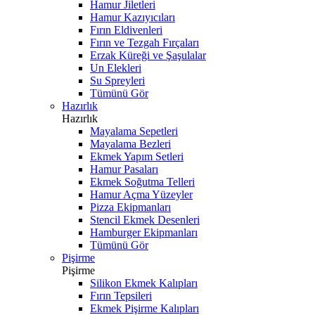
Hamur Jiletleri
Hamur Kazıyıcıları
Fırın Eldivenleri
Fırın ve Tezgah Fırçaları
Erzak Küreği ve Şaşulalar
Un Elekleri
Su Spreyleri
Tümünü Gör
Hazırlık
Hazırlık
Mayalama Sepetleri
Mayalama Bezleri
Ekmek Yapım Setleri
Hamur Pasaları
Ekmek Soğutma Telleri
Hamur Açma Yüzeyler
Pizza Ekipmanları
Stencil Ekmek Desenleri
Hamburger Ekipmanları
Tümünü Gör
Pişirme
Pişirme
Silikon Ekmek Kalıpları
Fırın Tepsileri
Ekmek Pişirme Kalıpları