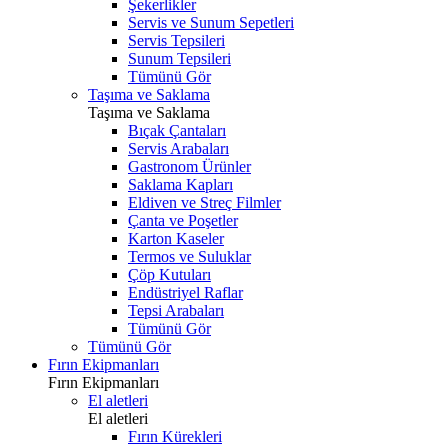
Şekerlikler
Servis ve Sunum Sepetleri
Servis Tepsileri
Sunum Tepsileri
Tümünü Gör
Taşıma ve Saklama
Taşıma ve Saklama
Bıçak Çantaları
Servis Arabaları
Gastronom Ürünler
Saklama Kapları
Eldiven ve Streç Filmler
Çanta ve Poşetler
Karton Kaseler
Termos ve Suluklar
Çöp Kutuları
Endüstriyel Raflar
Tepsi Arabaları
Tümünü Gör
Tümünü Gör
Fırın Ekipmanları
Fırın Ekipmanları
El aletleri
El aletleri
Fırın Kürekleri