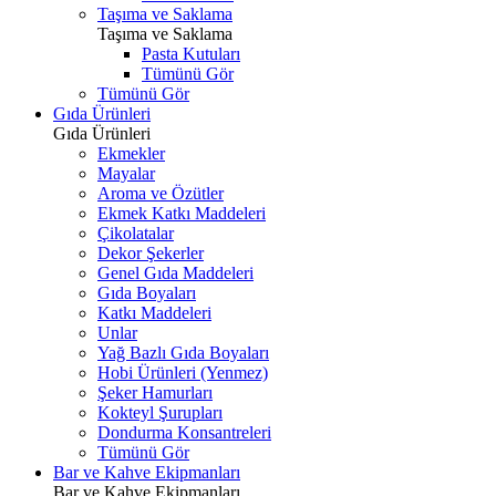
Taşıma ve Saklama
Taşıma ve Saklama
Pasta Kutuları
Tümünü Gör
Tümünü Gör
Gıda Ürünleri
Gıda Ürünleri
Ekmekler
Mayalar
Aroma ve Özütler
Ekmek Katkı Maddeleri
Çikolatalar
Dekor Şekerler
Genel Gıda Maddeleri
Gıda Boyaları
Katkı Maddeleri
Unlar
Yağ Bazlı Gıda Boyaları
Hobi Ürünleri (Yenmez)
Şeker Hamurları
Kokteyl Şurupları
Dondurma Konsantreleri
Tümünü Gör
Bar ve Kahve Ekipmanları
Bar ve Kahve Ekipmanları