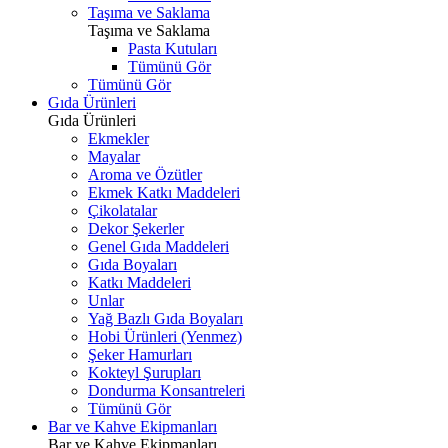
Taşıma ve Saklama
Taşıma ve Saklama
Pasta Kutuları
Tümünü Gör
Tümünü Gör
Gıda Ürünleri
Gıda Ürünleri
Ekmekler
Mayalar
Aroma ve Özütler
Ekmek Katkı Maddeleri
Çikolatalar
Dekor Şekerler
Genel Gıda Maddeleri
Gıda Boyaları
Katkı Maddeleri
Unlar
Yağ Bazlı Gıda Boyaları
Hobi Ürünleri (Yenmez)
Şeker Hamurları
Kokteyl Şurupları
Dondurma Konsantreleri
Tümünü Gör
Bar ve Kahve Ekipmanları
Bar ve Kahve Ekipmanları