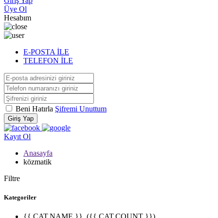
Giriş Yap
Üye Ol
Hesabım
E-POSTA İLE
TELEFON İLE
Beni Hatırla
Şifremi Unuttum
Giriş Yap
Kayıt Ol
Anasayfa
közmatik
Filtre
Kategoriler
{{ CAT.NAME }}
({{ CAT.COUNT }})