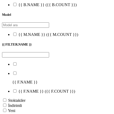
{{ B.NAME }}
({{ B.COUNT }})
Model
{{ M.NAME }}
({{ M.COUNT }})
{{ FILTER.NAME }}
{{ F.NAME }}
{{ F.NAME }}
({{ F.COUNT }})
Stoktakiler
İndirimli
Yeni