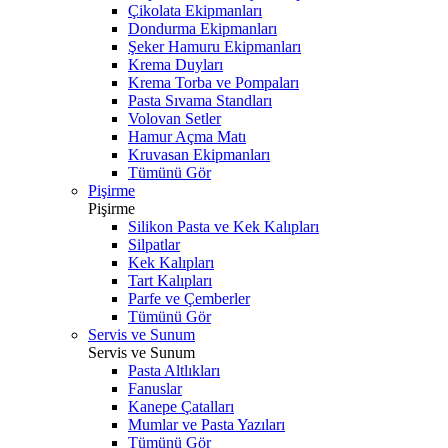
Çikolata Ekipmanları
Dondurma Ekipmanları
Şeker Hamuru Ekipmanları
Krema Duyları
Krema Torba ve Pompaları
Pasta Sıvama Standları
Volovan Setler
Hamur Açma Matı
Kruvasan Ekipmanları
Tümünü Gör
Pişirme
Pişirme
Silikon Pasta ve Kek Kalıpları
Silpatlar
Kek Kalıpları
Tart Kalıpları
Parfe ve Çemberler
Tümünü Gör
Servis ve Sunum
Servis ve Sunum
Pasta Altlıkları
Fanuslar
Kanepe Çatalları
Mumlar ve Pasta Yazıları
Tümünü Gör