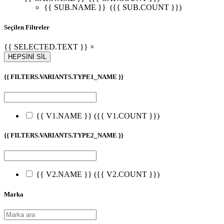
{{ SUB.NAME }}
({{ SUB.COUNT }})
Seçilen Filtreler
{{ SELECTED.TEXT }} ×
HEPSİNİ SİL
{{ FILTERS.VARIANTS.TYPE1_NAME }}
{{ V1.NAME }}
({{ V1.COUNT }})
{{ FILTERS.VARIANTS.TYPE2_NAME }}
{{ V2.NAME }}
({{ V2.COUNT }})
Marka