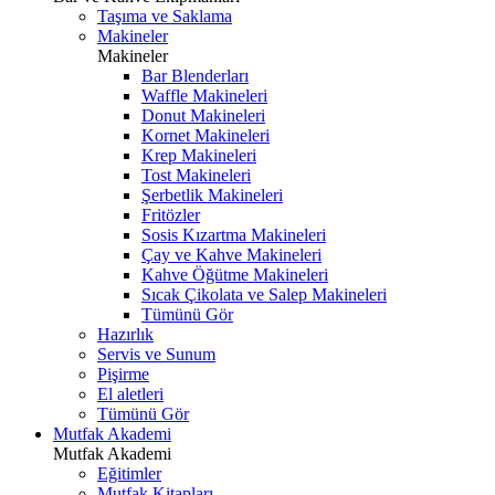
Taşıma ve Saklama
Makineler
Makineler
Bar Blenderları
Waffle Makineleri
Donut Makineleri
Kornet Makineleri
Krep Makineleri
Tost Makineleri
Şerbetlik Makineleri
Fritözler
Sosis Kızartma Makineleri
Çay ve Kahve Makineleri
Kahve Öğütme Makineleri
Sıcak Çikolata ve Salep Makineleri
Tümünü Gör
Hazırlık
Servis ve Sunum
Pişirme
El aletleri
Tümünü Gör
Mutfak Akademi
Mutfak Akademi
Eğitimler
Mutfak Kitapları