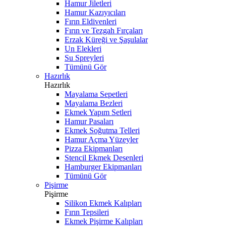
Hamur Jiletleri
Hamur Kazıyıcıları
Fırın Eldivenleri
Fırın ve Tezgah Fırçaları
Erzak Küreği ve Şaşulalar
Un Elekleri
Su Spreyleri
Tümünü Gör
Hazırlık
Hazırlık
Mayalama Sepetleri
Mayalama Bezleri
Ekmek Yapım Setleri
Hamur Pasaları
Ekmek Soğutma Telleri
Hamur Açma Yüzeyler
Pizza Ekipmanları
Stencil Ekmek Desenleri
Hamburger Ekipmanları
Tümünü Gör
Pişirme
Pişirme
Silikon Ekmek Kalıpları
Fırın Tepsileri
Ekmek Pişirme Kalıpları