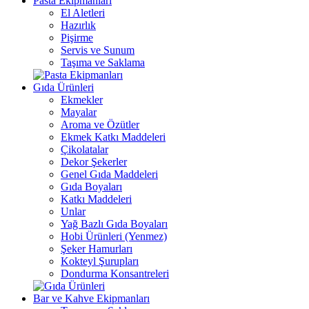
Pasta Ekipmanları
El Aletleri
Hazırlık
Pişirme
Servis ve Sunum
Taşıma ve Saklama
Gıda Ürünleri
Ekmekler
Mayalar
Aroma ve Özütler
Ekmek Katkı Maddeleri
Çikolatalar
Dekor Şekerler
Genel Gıda Maddeleri
Gıda Boyaları
Katkı Maddeleri
Unlar
Yağ Bazlı Gıda Boyaları
Hobi Ürünleri (Yenmez)
Şeker Hamurları
Kokteyl Şurupları
Dondurma Konsantreleri
Bar ve Kahve Ekipmanları