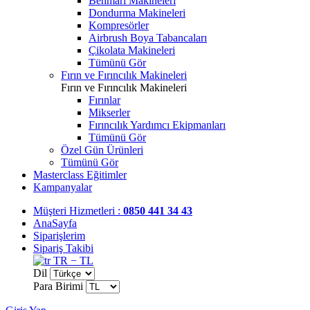
Benmari Makineleri
Dondurma Makineleri
Kompresörler
Airbrush Boya Tabancaları
Çikolata Makineleri
Tümünü Gör
Fırın ve Fırıncılık Makineleri
Fırın ve Fırıncılık Makineleri
Fırınlar
Mikserler
Fırıncılık Yardımcı Ekipmanları
Tümünü Gör
Özel Gün Ürünleri
Tümünü Gör
Masterclass Eğitimler
Kampanyalar
Müşteri Hizmetleri :
0850 441 34 43
AnaSayfa
Siparişlerim
Sipariş Takibi
TR − TL
Dil
Para Birimi