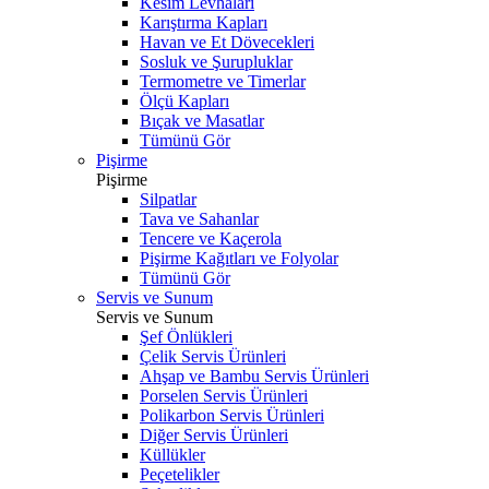
Kesim Levhaları
Karıştırma Kapları
Havan ve Et Dövecekleri
Sosluk ve Şurupluklar
Termometre ve Timerlar
Ölçü Kapları
Bıçak ve Masatlar
Tümünü Gör
Pişirme
Pişirme
Silpatlar
Tava ve Sahanlar
Tencere ve Kaçerola
Pişirme Kağıtları ve Folyolar
Tümünü Gör
Servis ve Sunum
Servis ve Sunum
Şef Önlükleri
Çelik Servis Ürünleri
Ahşap ve Bambu Servis Ürünleri
Porselen Servis Ürünleri
Polikarbon Servis Ürünleri
Diğer Servis Ürünleri
Küllükler
Peçetelikler