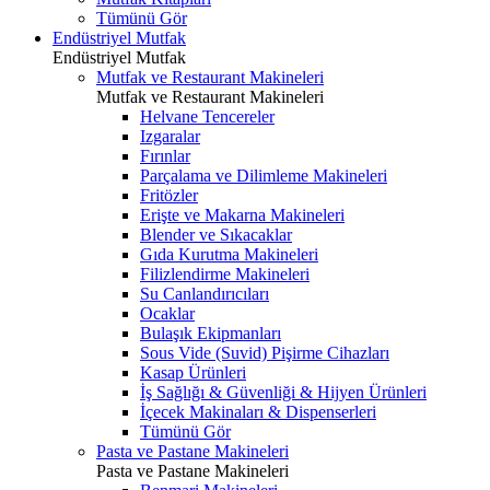
Tümünü Gör
Endüstriyel Mutfak
Endüstriyel Mutfak
Mutfak ve Restaurant Makineleri
Mutfak ve Restaurant Makineleri
Helvane Tencereler
Izgaralar
Fırınlar
Parçalama ve Dilimleme Makineleri
Fritözler
Erişte ve Makarna Makineleri
Blender ve Sıkacaklar
Gıda Kurutma Makineleri
Filizlendirme Makineleri
Su Canlandırıcıları
Ocaklar
Bulaşık Ekipmanları
Sous Vide (Suvid) Pişirme Cihazları
Kasap Ürünleri
İş Sağlığı & Güvenliği & Hijyen Ürünleri
İçecek Makinaları & Dispenserleri
Tümünü Gör
Pasta ve Pastane Makineleri
Pasta ve Pastane Makineleri