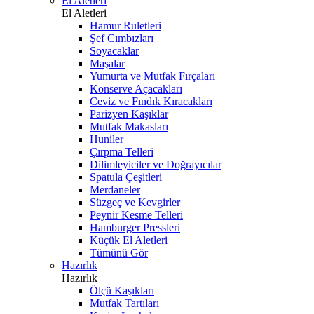
El Aletleri
El Aletleri
Hamur Ruletleri
Şef Cımbızları
Soyacaklar
Maşalar
Yumurta ve Mutfak Fırçaları
Konserve Açacakları
Ceviz ve Fındık Kıracakları
Parizyen Kaşıklar
Mutfak Makasları
Huniler
Çırpma Telleri
Dilimleyiciler ve Doğrayıcılar
Spatula Çeşitleri
Merdaneler
Süzgeç ve Kevgirler
Peynir Kesme Telleri
Hamburger Pressleri
Küçük El Aletleri
Tümünü Gör
Hazırlık
Hazırlık
Ölçü Kaşıkları
Mutfak Tartıları