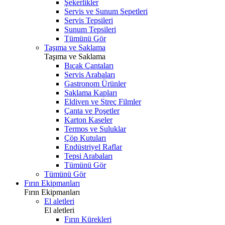
Şekerlikler
Servis ve Sunum Sepetleri
Servis Tepsileri
Sunum Tepsileri
Tümünü Gör
Taşıma ve Saklama
Taşıma ve Saklama
Bıçak Çantaları
Servis Arabaları
Gastronom Ürünler
Saklama Kapları
Eldiven ve Streç Filmler
Çanta ve Poşetler
Karton Kaseler
Termos ve Suluklar
Çöp Kutuları
Endüstriyel Raflar
Tepsi Arabaları
Tümünü Gör
Tümünü Gör
Fırın Ekipmanları
Fırın Ekipmanları
El aletleri
El aletleri
Fırın Kürekleri