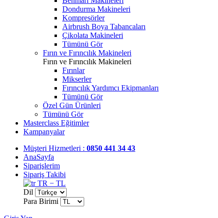
Benmari Makineleri
Dondurma Makineleri
Kompresörler
Airbrush Boya Tabancaları
Çikolata Makineleri
Tümünü Gör
Fırın ve Fırıncılık Makineleri
Fırın ve Fırıncılık Makineleri
Fırınlar
Mikserler
Fırıncılık Yardımcı Ekipmanları
Tümünü Gör
Özel Gün Ürünleri
Tümünü Gör
Masterclass Eğitimler
Kampanyalar
Müşteri Hizmetleri :
0850 441 34 43
AnaSayfa
Siparişlerim
Sipariş Takibi
TR − TL
Dil
Para Birimi