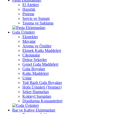
Pasta Ekipmanları
El Aletleri
Hazırlık
Pişirme
Servis ve Sunum
Taşıma ve Saklama
Gıda Ürünleri
Ekmekler
Mayalar
Aroma ve Özütler
Ekmek Katkı Maddeleri
Çikolatalar
Dekor Şekerler
Genel Gıda Maddeleri
Gıda Boyaları
Katkı Maddeleri
Unlar
Yağ Bazlı Gıda Boyaları
Hobi Ürünleri (Yenmez)
Şeker Hamurları
Kokteyl Şurupları
Dondurma Konsantreleri
Bar ve Kahve Ekipmanları