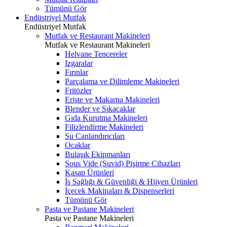
Tümünü Gör
Endüstriyel Mutfak
Endüstriyel Mutfak
Mutfak ve Restaurant Makineleri
Mutfak ve Restaurant Makineleri
Helvane Tencereler
Izgaralar
Fırınlar
Parçalama ve Dilimleme Makineleri
Fritözler
Erişte ve Makarna Makineleri
Blender ve Sıkacaklar
Gıda Kurutma Makineleri
Filizlendirme Makineleri
Su Canlandırıcıları
Ocaklar
Bulaşık Ekipmanları
Sous Vide (Suvid) Pişirme Cihazları
Kasap Ürünleri
İş Sağlığı & Güvenliği & Hijyen Ürünleri
İçecek Makinaları & Dispenserleri
Tümünü Gör
Pasta ve Pastane Makineleri
Pasta ve Pastane Makineleri