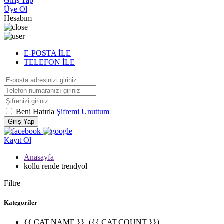
Giriş Yap
Üye Ol
Hesabım
E-POSTA İLE
TELEFON İLE
Beni Hatırla
Şifremi Unuttum
Giriş Yap
Kayıt Ol
Anasayfa
kollu rende trendyol
Filtre
Kategoriler
{{ CAT.NAME }}
({{ CAT.COUNT }})