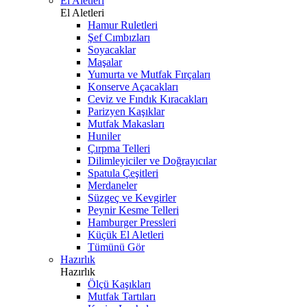
El Aletleri
El Aletleri
Hamur Ruletleri
Şef Cımbızları
Soyacaklar
Maşalar
Yumurta ve Mutfak Fırçaları
Konserve Açacakları
Ceviz ve Fındık Kıracakları
Parizyen Kaşıklar
Mutfak Makasları
Huniler
Çırpma Telleri
Dilimleyiciler ve Doğrayıcılar
Spatula Çeşitleri
Merdaneler
Süzgeç ve Kevgirler
Peynir Kesme Telleri
Hamburger Pressleri
Küçük El Aletleri
Tümünü Gör
Hazırlık
Hazırlık
Ölçü Kaşıkları
Mutfak Tartıları