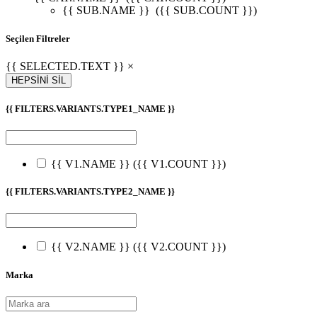
{{ SUB.NAME }}
({{ SUB.COUNT }})
Seçilen Filtreler
{{ SELECTED.TEXT }} ×
HEPSİNİ SİL
{{ FILTERS.VARIANTS.TYPE1_NAME }}
{{ V1.NAME }}
({{ V1.COUNT }})
{{ FILTERS.VARIANTS.TYPE2_NAME }}
{{ V2.NAME }}
({{ V2.COUNT }})
Marka