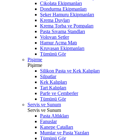
Çikolata Ekipmanları
Dondurma Ekipmanları
Şeker Hamuru Ekipmanları
Krema Duyları
Krema Torba ve Pompaları
Pasta Sıvama Standları
Volovan Setler
Hamur Açma Matı
Kruvasan Ekipmanları
Tümünü Gör
Pişirme
Pişirme
Silikon Pasta ve Kek Kalıpları
Silpatlar
Kek Kalıpları
Tart Kalıpları
Parfe ve Çemberler
Tümünü Gör
Servis ve Sunum
Servis ve Sunum
Pasta Altlıkları
Fanuslar
Kanepe Çatalları
Mumlar ve Pasta Yazıları
Tümünü Gör