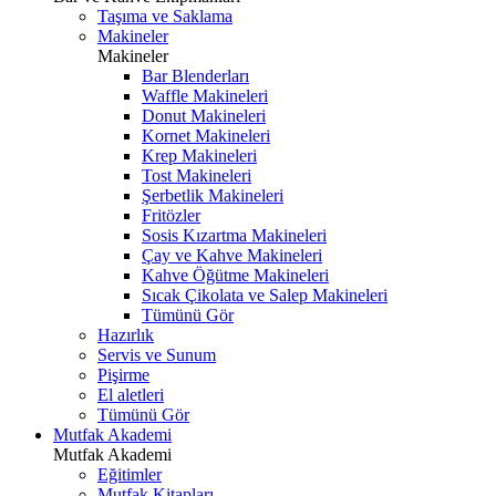
Taşıma ve Saklama
Makineler
Makineler
Bar Blenderları
Waffle Makineleri
Donut Makineleri
Kornet Makineleri
Krep Makineleri
Tost Makineleri
Şerbetlik Makineleri
Fritözler
Sosis Kızartma Makineleri
Çay ve Kahve Makineleri
Kahve Öğütme Makineleri
Sıcak Çikolata ve Salep Makineleri
Tümünü Gör
Hazırlık
Servis ve Sunum
Pişirme
El aletleri
Tümünü Gör
Mutfak Akademi
Mutfak Akademi
Eğitimler
Mutfak Kitapları