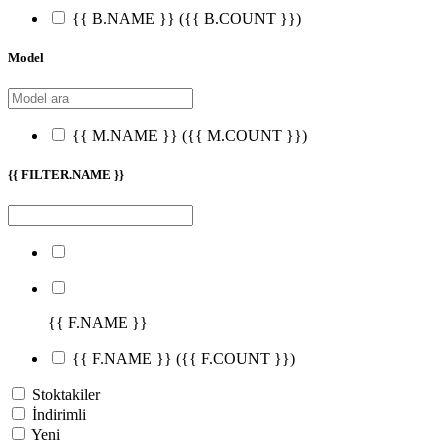
{{ B.NAME }}
({{ B.COUNT }})
Model
{{ M.NAME }}
({{ M.COUNT }})
{{ FILTER.NAME }}
{{ F.NAME }}
{{ F.NAME }}
({{ F.COUNT }})
Stoktakiler
İndirimli
Yeni