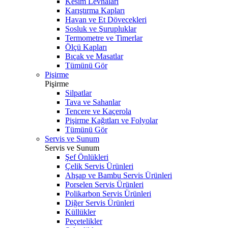
Kesim Levhaları
Karıştırma Kapları
Havan ve Et Dövecekleri
Sosluk ve Şurupluklar
Termometre ve Timerlar
Ölçü Kapları
Bıçak ve Masatlar
Tümünü Gör
Pişirme
Pişirme
Silpatlar
Tava ve Sahanlar
Tencere ve Kaçerola
Pişirme Kağıtları ve Folyolar
Tümünü Gör
Servis ve Sunum
Servis ve Sunum
Şef Önlükleri
Çelik Servis Ürünleri
Ahşap ve Bambu Servis Ürünleri
Porselen Servis Ürünleri
Polikarbon Servis Ürünleri
Diğer Servis Ürünleri
Küllükler
Peçetelikler