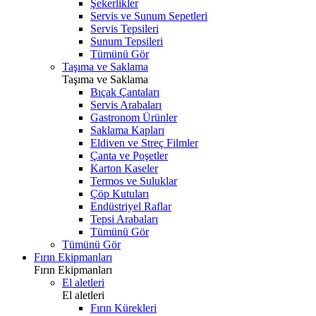
Şekerlikler
Servis ve Sunum Sepetleri
Servis Tepsileri
Sunum Tepsileri
Tümünü Gör
Taşıma ve Saklama
Taşıma ve Saklama
Bıçak Çantaları
Servis Arabaları
Gastronom Ürünler
Saklama Kapları
Eldiven ve Streç Filmler
Çanta ve Poşetler
Karton Kaseler
Termos ve Suluklar
Çöp Kutuları
Endüstriyel Raflar
Tepsi Arabaları
Tümünü Gör
Tümünü Gör
Fırın Ekipmanları
Fırın Ekipmanları
El aletleri
El aletleri
Fırın Kürekleri