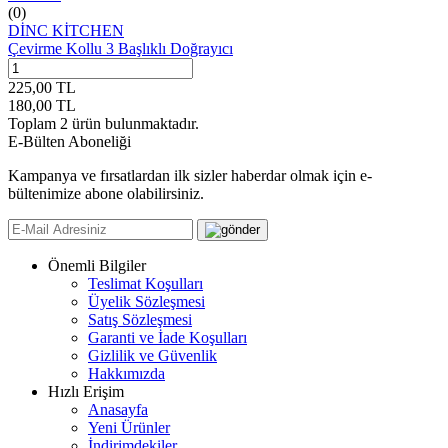
(0)
DİNC KİTCHEN
Çevirme Kollu 3 Başlıklı Doğrayıcı
225,00
TL
180,00
TL
Toplam
2
ürün bulunmaktadır.
E-Bülten Aboneliği
Kampanya ve fırsatlardan ilk sizler haberdar olmak için e-
bültenimize abone olabilirsiniz.
Önemli Bilgiler
Teslimat Koşulları
Üyelik Sözleşmesi
Satış Sözleşmesi
Garanti ve İade Koşulları
Gizlilik ve Güvenlik
Hakkımızda
Hızlı Erişim
Anasayfa
Yeni Ürünler
İndirimdekiler