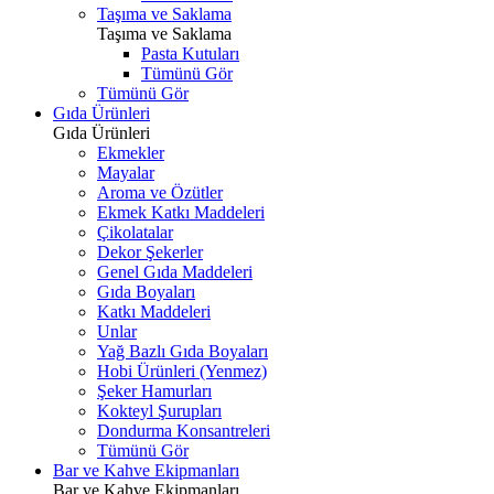
Taşıma ve Saklama
Taşıma ve Saklama
Pasta Kutuları
Tümünü Gör
Tümünü Gör
Gıda Ürünleri
Gıda Ürünleri
Ekmekler
Mayalar
Aroma ve Özütler
Ekmek Katkı Maddeleri
Çikolatalar
Dekor Şekerler
Genel Gıda Maddeleri
Gıda Boyaları
Katkı Maddeleri
Unlar
Yağ Bazlı Gıda Boyaları
Hobi Ürünleri (Yenmez)
Şeker Hamurları
Kokteyl Şurupları
Dondurma Konsantreleri
Tümünü Gör
Bar ve Kahve Ekipmanları
Bar ve Kahve Ekipmanları