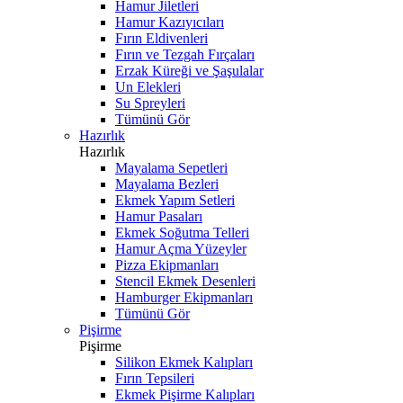
Hamur Jiletleri
Hamur Kazıyıcıları
Fırın Eldivenleri
Fırın ve Tezgah Fırçaları
Erzak Küreği ve Şaşulalar
Un Elekleri
Su Spreyleri
Tümünü Gör
Hazırlık
Hazırlık
Mayalama Sepetleri
Mayalama Bezleri
Ekmek Yapım Setleri
Hamur Pasaları
Ekmek Soğutma Telleri
Hamur Açma Yüzeyler
Pizza Ekipmanları
Stencil Ekmek Desenleri
Hamburger Ekipmanları
Tümünü Gör
Pişirme
Pişirme
Silikon Ekmek Kalıpları
Fırın Tepsileri
Ekmek Pişirme Kalıpları