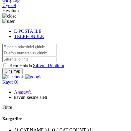
Giriş Yap
Üye Ol
Hesabım
E-POSTA İLE
TELEFON İLE
Beni Hatırla
Şifremi Unuttum
Giriş Yap
Kayıt Ol
Anasayfa
kavun kesme aleti
Filtre
Kategoriler
{{ CAT.NAME }}
({{ CAT.COUNT }})