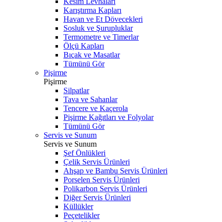
Kesim Levhaları
Karıştırma Kapları
Havan ve Et Dövecekleri
Sosluk ve Şurupluklar
Termometre ve Timerlar
Ölçü Kapları
Bıçak ve Masatlar
Tümünü Gör
Pişirme
Pişirme
Silpatlar
Tava ve Sahanlar
Tencere ve Kaçerola
Pişirme Kağıtları ve Folyolar
Tümünü Gör
Servis ve Sunum
Servis ve Sunum
Şef Önlükleri
Çelik Servis Ürünleri
Ahşap ve Bambu Servis Ürünleri
Porselen Servis Ürünleri
Polikarbon Servis Ürünleri
Diğer Servis Ürünleri
Küllükler
Peçetelikler