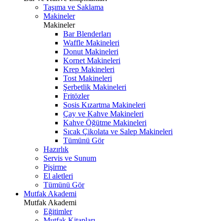
Taşıma ve Saklama
Makineler
Makineler
Bar Blenderları
Waffle Makineleri
Donut Makineleri
Kornet Makineleri
Krep Makineleri
Tost Makineleri
Şerbetlik Makineleri
Fritözler
Sosis Kızartma Makineleri
Çay ve Kahve Makineleri
Kahve Öğütme Makineleri
Sıcak Çikolata ve Salep Makineleri
Tümünü Gör
Hazırlık
Servis ve Sunum
Pişirme
El aletleri
Tümünü Gör
Mutfak Akademi
Mutfak Akademi
Eğitimler
Mutfak Kitapları