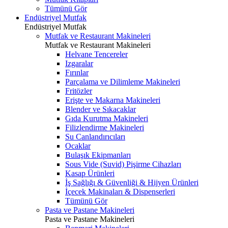
Tümünü Gör
Endüstriyel Mutfak
Endüstriyel Mutfak
Mutfak ve Restaurant Makineleri
Mutfak ve Restaurant Makineleri
Helvane Tencereler
Izgaralar
Fırınlar
Parçalama ve Dilimleme Makineleri
Fritözler
Erişte ve Makarna Makineleri
Blender ve Sıkacaklar
Gıda Kurutma Makineleri
Filizlendirme Makineleri
Su Canlandırıcıları
Ocaklar
Bulaşık Ekipmanları
Sous Vide (Suvid) Pişirme Cihazları
Kasap Ürünleri
İş Sağlığı & Güvenliği & Hijyen Ürünleri
İçecek Makinaları & Dispenserleri
Tümünü Gör
Pasta ve Pastane Makineleri
Pasta ve Pastane Makineleri