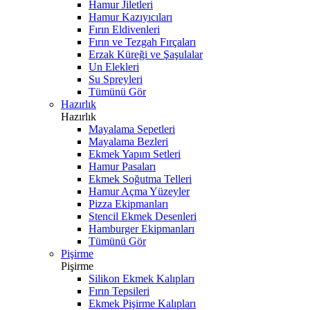
Hamur Jiletleri
Hamur Kazıyıcıları
Fırın Eldivenleri
Fırın ve Tezgah Fırçaları
Erzak Küreği ve Şaşulalar
Un Elekleri
Su Spreyleri
Tümünü Gör
Hazırlık
Hazırlık
Mayalama Sepetleri
Mayalama Bezleri
Ekmek Yapım Setleri
Hamur Pasaları
Ekmek Soğutma Telleri
Hamur Açma Yüzeyler
Pizza Ekipmanları
Stencil Ekmek Desenleri
Hamburger Ekipmanları
Tümünü Gör
Pişirme
Pişirme
Silikon Ekmek Kalıpları
Fırın Tepsileri
Ekmek Pişirme Kalıpları