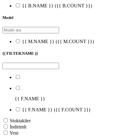
{{ B.NAME }}
({{ B.COUNT }})
Model
{{ M.NAME }}
({{ M.COUNT }})
{{ FILTER.NAME }}
{{ F.NAME }}
{{ F.NAME }}
({{ F.COUNT }})
Stoktakiler
İndirimli
Yeni