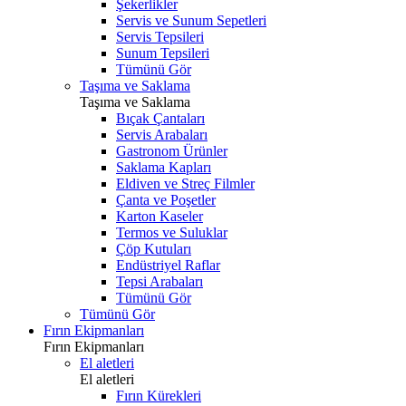
Şekerlikler
Servis ve Sunum Sepetleri
Servis Tepsileri
Sunum Tepsileri
Tümünü Gör
Taşıma ve Saklama
Taşıma ve Saklama
Bıçak Çantaları
Servis Arabaları
Gastronom Ürünler
Saklama Kapları
Eldiven ve Streç Filmler
Çanta ve Poşetler
Karton Kaseler
Termos ve Suluklar
Çöp Kutuları
Endüstriyel Raflar
Tepsi Arabaları
Tümünü Gör
Tümünü Gör
Fırın Ekipmanları
Fırın Ekipmanları
El aletleri
El aletleri
Fırın Kürekleri