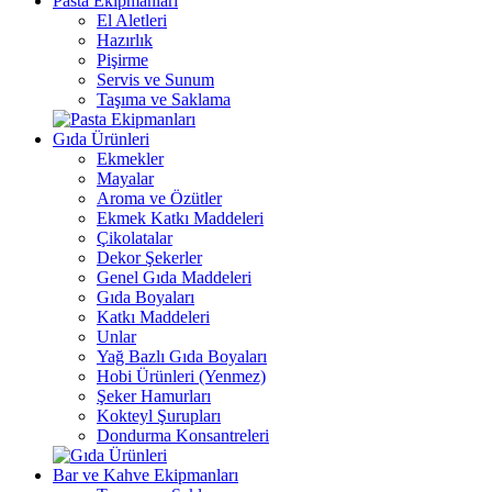
Pasta Ekipmanları
El Aletleri
Hazırlık
Pişirme
Servis ve Sunum
Taşıma ve Saklama
Gıda Ürünleri
Ekmekler
Mayalar
Aroma ve Özütler
Ekmek Katkı Maddeleri
Çikolatalar
Dekor Şekerler
Genel Gıda Maddeleri
Gıda Boyaları
Katkı Maddeleri
Unlar
Yağ Bazlı Gıda Boyaları
Hobi Ürünleri (Yenmez)
Şeker Hamurları
Kokteyl Şurupları
Dondurma Konsantreleri
Bar ve Kahve Ekipmanları