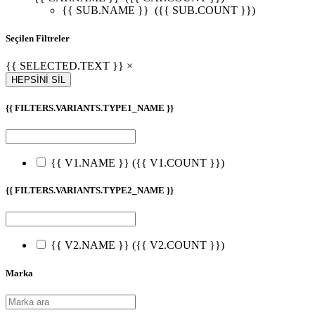
{{ SUB.NAME }}
({{ SUB.COUNT }})
Seçilen Filtreler
{{ SELECTED.TEXT }} ×
HEPSİNİ SİL
{{ FILTERS.VARIANTS.TYPE1_NAME }}
{{ V1.NAME }}
({{ V1.COUNT }})
{{ FILTERS.VARIANTS.TYPE2_NAME }}
{{ V2.NAME }}
({{ V2.COUNT }})
Marka