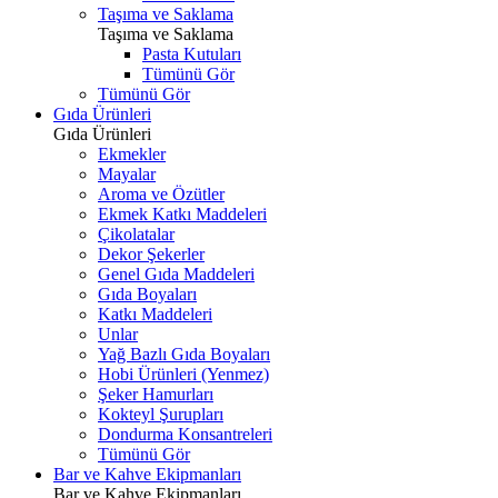
Taşıma ve Saklama
Taşıma ve Saklama
Pasta Kutuları
Tümünü Gör
Tümünü Gör
Gıda Ürünleri
Gıda Ürünleri
Ekmekler
Mayalar
Aroma ve Özütler
Ekmek Katkı Maddeleri
Çikolatalar
Dekor Şekerler
Genel Gıda Maddeleri
Gıda Boyaları
Katkı Maddeleri
Unlar
Yağ Bazlı Gıda Boyaları
Hobi Ürünleri (Yenmez)
Şeker Hamurları
Kokteyl Şurupları
Dondurma Konsantreleri
Tümünü Gör
Bar ve Kahve Ekipmanları
Bar ve Kahve Ekipmanları