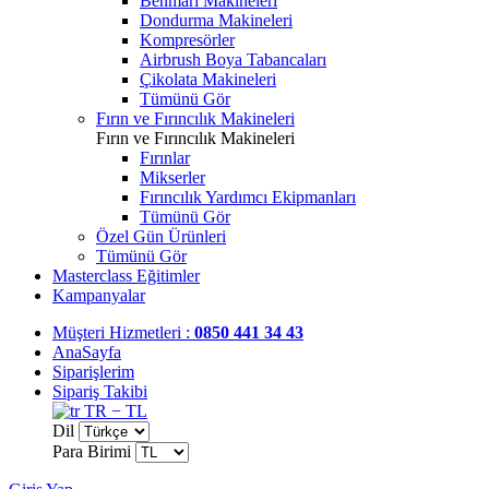
Benmari Makineleri
Dondurma Makineleri
Kompresörler
Airbrush Boya Tabancaları
Çikolata Makineleri
Tümünü Gör
Fırın ve Fırıncılık Makineleri
Fırın ve Fırıncılık Makineleri
Fırınlar
Mikserler
Fırıncılık Yardımcı Ekipmanları
Tümünü Gör
Özel Gün Ürünleri
Tümünü Gör
Masterclass Eğitimler
Kampanyalar
Müşteri Hizmetleri :
0850 441 34 43
AnaSayfa
Siparişlerim
Sipariş Takibi
TR − TL
Dil
Para Birimi