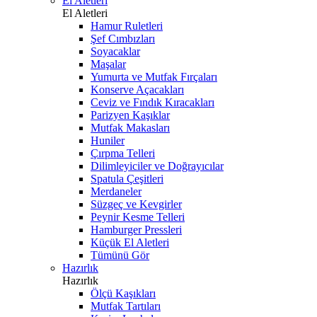
El Aletleri
El Aletleri
Hamur Ruletleri
Şef Cımbızları
Soyacaklar
Maşalar
Yumurta ve Mutfak Fırçaları
Konserve Açacakları
Ceviz ve Fındık Kıracakları
Parizyen Kaşıklar
Mutfak Makasları
Huniler
Çırpma Telleri
Dilimleyiciler ve Doğrayıcılar
Spatula Çeşitleri
Merdaneler
Süzgeç ve Kevgirler
Peynir Kesme Telleri
Hamburger Pressleri
Küçük El Aletleri
Tümünü Gör
Hazırlık
Hazırlık
Ölçü Kaşıkları
Mutfak Tartıları