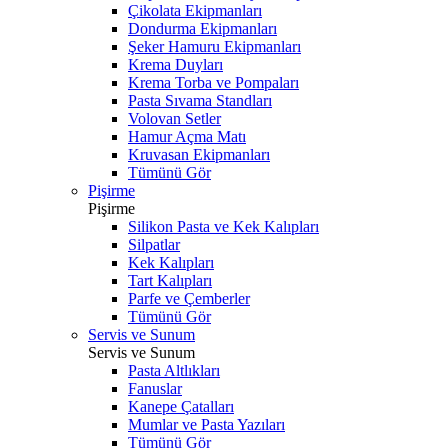
Çikolata Ekipmanları
Dondurma Ekipmanları
Şeker Hamuru Ekipmanları
Krema Duyları
Krema Torba ve Pompaları
Pasta Sıvama Standları
Volovan Setler
Hamur Açma Matı
Kruvasan Ekipmanları
Tümünü Gör
Pişirme
Pişirme
Silikon Pasta ve Kek Kalıpları
Silpatlar
Kek Kalıpları
Tart Kalıpları
Parfe ve Çemberler
Tümünü Gör
Servis ve Sunum
Servis ve Sunum
Pasta Altlıkları
Fanuslar
Kanepe Çatalları
Mumlar ve Pasta Yazıları
Tümünü Gör