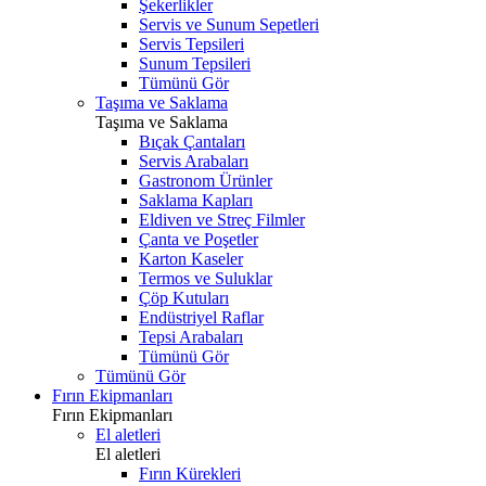
Şekerlikler
Servis ve Sunum Sepetleri
Servis Tepsileri
Sunum Tepsileri
Tümünü Gör
Taşıma ve Saklama
Taşıma ve Saklama
Bıçak Çantaları
Servis Arabaları
Gastronom Ürünler
Saklama Kapları
Eldiven ve Streç Filmler
Çanta ve Poşetler
Karton Kaseler
Termos ve Suluklar
Çöp Kutuları
Endüstriyel Raflar
Tepsi Arabaları
Tümünü Gör
Tümünü Gör
Fırın Ekipmanları
Fırın Ekipmanları
El aletleri
El aletleri
Fırın Kürekleri