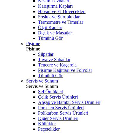
Kesim Levhaları
Karıştırma Kapları
Havan ve Et Dövecekleri
Sosluk ve Şurupluklar
Termometre ve Timerlar
Ölçü Kapları
Bıçak ve Masatlar
Tümünü Gör
Pişirme
Pişirme
Silpatlar
Tava ve Sahanlar
Tencere ve Kaçerola
Pişirme Kağıtları ve Folyolar
Tümünü Gör
Servis ve Sunum
Servis ve Sunum
Şef Önlükleri
Çelik Servis Ürünleri
Ahşap ve Bambu Servis Ürünleri
Porselen Servis Ürünleri
Polikarbon Servis Ürünleri
Diğer Servis Ürünleri
Küllükler
Peçetelikler