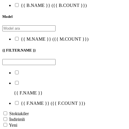
{{ B.NAME }}
({{ B.COUNT }})
Model
{{ M.NAME }}
({{ M.COUNT }})
{{ FILTER.NAME }}
{{ F.NAME }}
{{ F.NAME }}
({{ F.COUNT }})
Stoktakiler
İndirimli
Yeni