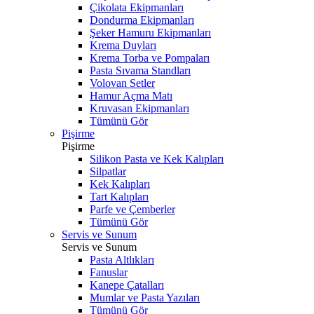
Çikolata Ekipmanları
Dondurma Ekipmanları
Şeker Hamuru Ekipmanları
Krema Duyları
Krema Torba ve Pompaları
Pasta Sıvama Standları
Volovan Setler
Hamur Açma Matı
Kruvasan Ekipmanları
Tümünü Gör
Pişirme
Pişirme
Silikon Pasta ve Kek Kalıpları
Silpatlar
Kek Kalıpları
Tart Kalıpları
Parfe ve Çemberler
Tümünü Gör
Servis ve Sunum
Servis ve Sunum
Pasta Altlıkları
Fanuslar
Kanepe Çatalları
Mumlar ve Pasta Yazıları
Tümünü Gör