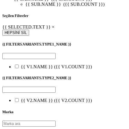
{{ SUB.NAME }}
({{ SUB.COUNT }})
Seçilen Filtreler
{{ SELECTED.TEXT }} ×
HEPSİNİ SİL
{{ FILTERS.VARIANTS.TYPE1_NAME }}
{{ V1.NAME }}
({{ V1.COUNT }})
{{ FILTERS.VARIANTS.TYPE2_NAME }}
{{ V2.NAME }}
({{ V2.COUNT }})
Marka