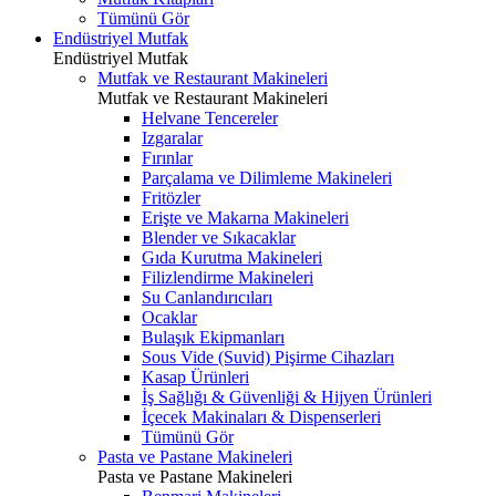
Tümünü Gör
Endüstriyel Mutfak
Endüstriyel Mutfak
Mutfak ve Restaurant Makineleri
Mutfak ve Restaurant Makineleri
Helvane Tencereler
Izgaralar
Fırınlar
Parçalama ve Dilimleme Makineleri
Fritözler
Erişte ve Makarna Makineleri
Blender ve Sıkacaklar
Gıda Kurutma Makineleri
Filizlendirme Makineleri
Su Canlandırıcıları
Ocaklar
Bulaşık Ekipmanları
Sous Vide (Suvid) Pişirme Cihazları
Kasap Ürünleri
İş Sağlığı & Güvenliği & Hijyen Ürünleri
İçecek Makinaları & Dispenserleri
Tümünü Gör
Pasta ve Pastane Makineleri
Pasta ve Pastane Makineleri