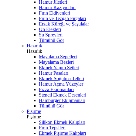
Hamur Jiletleri
Hamur Kazıyıcıları
Fırın Eldivenleri
Fırın ve Tezgah Fırçaları
Erzak Küreği ve Şaşulalar
Un Elekleri
Su Spreyleri
Tümünü Gör
Hazırlık
Hazırlık
Mayalama Sepetleri
Mayalama Bezleri
Ekmek Yapım Setleri
Hamur Pasaları
Ekmek Soğutma Telleri
Hamur Açma Yüzeyler
Pizza Ekipmanları
Stencil Ekmek Desenleri
Hamburger Ekipmanları
Tümünü Gör
Pişirme
Pişirme
Silikon Ekmek Kalıpları
Fırın Tepsileri
Ekmek Pişirme Kalıpları