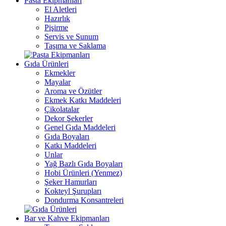
Pasta Ekipmanları
El Aletleri
Hazırlık
Pişirme
Servis ve Sunum
Taşıma ve Saklama
Gıda Ürünleri
Ekmekler
Mayalar
Aroma ve Özütler
Ekmek Katkı Maddeleri
Çikolatalar
Dekor Şekerler
Genel Gıda Maddeleri
Gıda Boyaları
Katkı Maddeleri
Unlar
Yağ Bazlı Gıda Boyaları
Hobi Ürünleri (Yenmez)
Şeker Hamurları
Kokteyl Şurupları
Dondurma Konsantreleri
Bar ve Kahve Ekipmanları