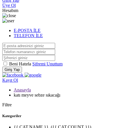
Giriş Yap
Üye Ol
Hesabım
E-POSTA İLE
TELEFON İLE
Beni Hatırla
Şifremi Unuttum
Giriş Yap
Kayıt Ol
Anasayfa
katı meyve sebze sıkacağı
Filtre
Kategoriler
{{ CAT.NAME }}
({{ CAT.COUNT }})