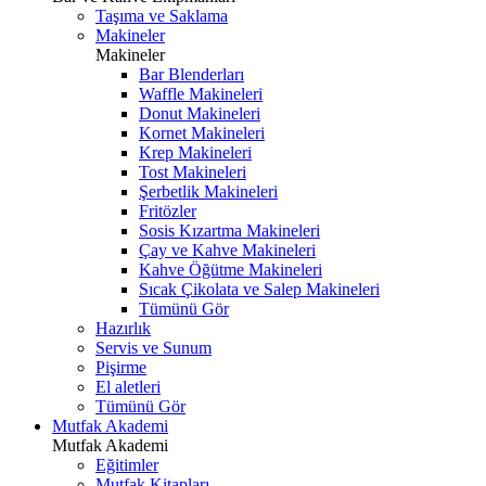
Taşıma ve Saklama
Makineler
Makineler
Bar Blenderları
Waffle Makineleri
Donut Makineleri
Kornet Makineleri
Krep Makineleri
Tost Makineleri
Şerbetlik Makineleri
Fritözler
Sosis Kızartma Makineleri
Çay ve Kahve Makineleri
Kahve Öğütme Makineleri
Sıcak Çikolata ve Salep Makineleri
Tümünü Gör
Hazırlık
Servis ve Sunum
Pişirme
El aletleri
Tümünü Gör
Mutfak Akademi
Mutfak Akademi
Eğitimler
Mutfak Kitapları