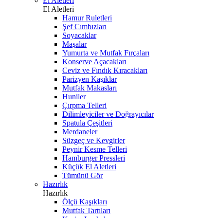
El Aletleri
El Aletleri
Hamur Ruletleri
Şef Cımbızları
Soyacaklar
Maşalar
Yumurta ve Mutfak Fırçaları
Konserve Açacakları
Ceviz ve Fındık Kıracakları
Parizyen Kaşıklar
Mutfak Makasları
Huniler
Çırpma Telleri
Dilimleyiciler ve Doğrayıcılar
Spatula Çeşitleri
Merdaneler
Süzgeç ve Kevgirler
Peynir Kesme Telleri
Hamburger Pressleri
Küçük El Aletleri
Tümünü Gör
Hazırlık
Hazırlık
Ölçü Kaşıkları
Mutfak Tartıları