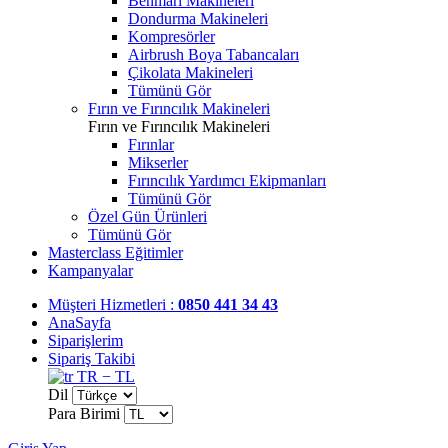
Benmari Makineleri
Dondurma Makineleri
Kompresörler
Airbrush Boya Tabancaları
Çikolata Makineleri
Tümünü Gör
Fırın ve Fırıncılık Makineleri
Fırın ve Fırıncılık Makineleri
Fırınlar
Mikserler
Fırıncılık Yardımcı Ekipmanları
Tümünü Gör
Özel Gün Ürünleri
Tümünü Gör
Masterclass Eğitimler
Kampanyalar
Müşteri Hizmetleri :
0850 441 34 43
AnaSayfa
Siparişlerim
Sipariş Takibi
TR − TL
Dil
Para Birimi