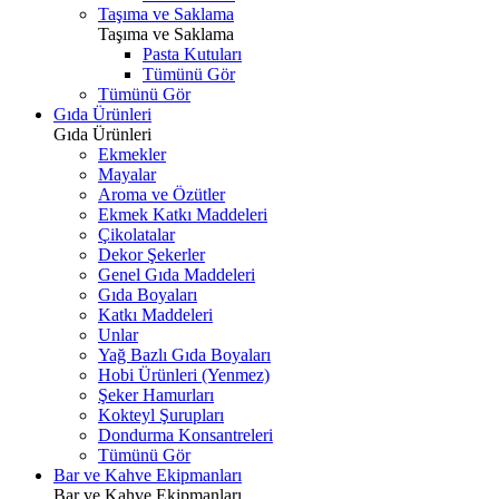
Taşıma ve Saklama
Taşıma ve Saklama
Pasta Kutuları
Tümünü Gör
Tümünü Gör
Gıda Ürünleri
Gıda Ürünleri
Ekmekler
Mayalar
Aroma ve Özütler
Ekmek Katkı Maddeleri
Çikolatalar
Dekor Şekerler
Genel Gıda Maddeleri
Gıda Boyaları
Katkı Maddeleri
Unlar
Yağ Bazlı Gıda Boyaları
Hobi Ürünleri (Yenmez)
Şeker Hamurları
Kokteyl Şurupları
Dondurma Konsantreleri
Tümünü Gör
Bar ve Kahve Ekipmanları
Bar ve Kahve Ekipmanları