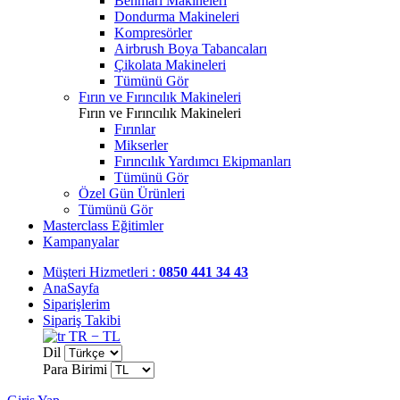
Benmari Makineleri
Dondurma Makineleri
Kompresörler
Airbrush Boya Tabancaları
Çikolata Makineleri
Tümünü Gör
Fırın ve Fırıncılık Makineleri
Fırın ve Fırıncılık Makineleri
Fırınlar
Mikserler
Fırıncılık Yardımcı Ekipmanları
Tümünü Gör
Özel Gün Ürünleri
Tümünü Gör
Masterclass Eğitimler
Kampanyalar
Müşteri Hizmetleri :
0850 441 34 43
AnaSayfa
Siparişlerim
Sipariş Takibi
TR − TL
Dil
Para Birimi