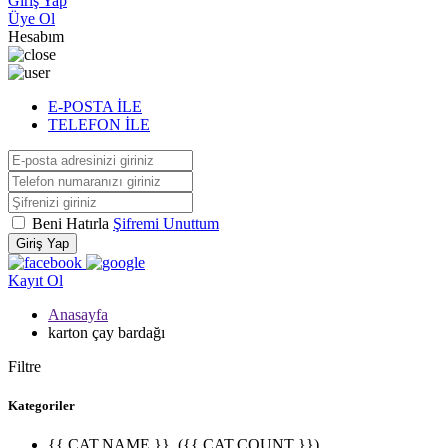
Giriş Yap
Üye Ol
Hesabım
E-POSTA İLE
TELEFON İLE
Beni Hatırla
Şifremi Unuttum
Giriş Yap
Kayıt Ol
Anasayfa
karton çay bardağı
Filtre
Kategoriler
{{ CAT.NAME }}
({{ CAT.COUNT }})