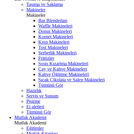
Taşıma ve Saklama
Makineler
Makineler
Bar Blenderları
Waffle Makineleri
Donut Makineleri
Kornet Makineleri
Krep Makineleri
Tost Makineleri
Şerbetlik Makineleri
Fritözler
Sosis Kızartma Makineleri
Çay ve Kahve Makineleri
Kahve Öğütme Makineleri
Sıcak Çikolata ve Salep Makineleri
Tümünü Gör
Hazırlık
Servis ve Sunum
Pişirme
El aletleri
Tümünü Gör
Mutfak Akademi
Mutfak Akademi
Eğitimler
Mutfak Kitapları