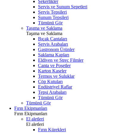
Şekerlikler
Servis ve Sunum Sepetleri
Servis Tepsileri
Sunum Tepsileri
Tümünü Gör
Taşıma ve Saklama
Taşıma ve Saklama
Bıçak Çantaları
Servis Arabaları
Gastronom Ürünler
Saklama Kapları
Eldiven ve Streç Filmler
Çanta ve Poşetler
Karton Kaseler
Termos ve Suluklar
Çöp Kutuları
Endüstriyel Raflar
Tepsi Arabaları
Tümünü Gör
Tümünü Gör
Fırın Ekipmanları
Fırın Ekipmanları
El aletleri
El aletleri
Fırın Kürekleri