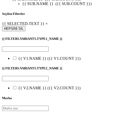
{{ SUB.NAME }}
({{ SUB.COUNT }})
Seçilen Filtreler
{{ SELECTED.TEXT }} ×
HEPSİNİ SİL
{{ FILTERS.VARIANTS.TYPE1_NAME }}
{{ V1.NAME }}
({{ V1.COUNT }})
{{ FILTERS.VARIANTS.TYPE2_NAME }}
{{ V2.NAME }}
({{ V2.COUNT }})
Marka