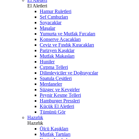
El Aletleri
El Aletleri
Hamur Ruletleri
Şef Cımbızları
Soyacaklar
Maşalar
Yumurta ve Mutfak Fırçaları
Konserve Açacakları
Ceviz ve Fındık Kıracakları
Parizyen Kaşıklar
Mutfak Makasları
Huniler
Çırpma Telleri
Dilimleyiciler ve Doğrayıcılar
Spatula Çeşitleri
Merdaneler
Süzgeç ve Kevgirler
Peynir Kesme Telleri
Hamburger Pressleri
Küçük El Aletleri
Tümünü Gör
Hazırlık
Hazırlık
Ölçü Kaşıkları
Mutfak Tartıları