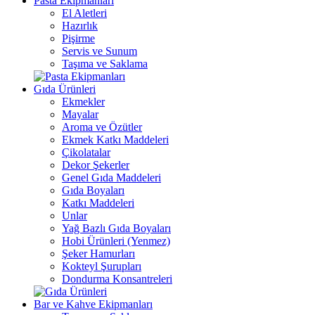
Pasta Ekipmanları
El Aletleri
Hazırlık
Pişirme
Servis ve Sunum
Taşıma ve Saklama
Gıda Ürünleri
Ekmekler
Mayalar
Aroma ve Özütler
Ekmek Katkı Maddeleri
Çikolatalar
Dekor Şekerler
Genel Gıda Maddeleri
Gıda Boyaları
Katkı Maddeleri
Unlar
Yağ Bazlı Gıda Boyaları
Hobi Ürünleri (Yenmez)
Şeker Hamurları
Kokteyl Şurupları
Dondurma Konsantreleri
Bar ve Kahve Ekipmanları