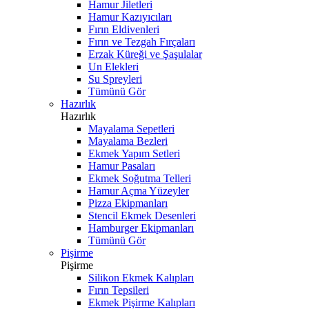
Hamur Jiletleri
Hamur Kazıyıcıları
Fırın Eldivenleri
Fırın ve Tezgah Fırçaları
Erzak Küreği ve Şaşulalar
Un Elekleri
Su Spreyleri
Tümünü Gör
Hazırlık
Hazırlık
Mayalama Sepetleri
Mayalama Bezleri
Ekmek Yapım Setleri
Hamur Pasaları
Ekmek Soğutma Telleri
Hamur Açma Yüzeyler
Pizza Ekipmanları
Stencil Ekmek Desenleri
Hamburger Ekipmanları
Tümünü Gör
Pişirme
Pişirme
Silikon Ekmek Kalıpları
Fırın Tepsileri
Ekmek Pişirme Kalıpları