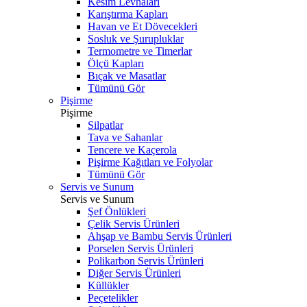
Kesim Levhaları
Karıştırma Kapları
Havan ve Et Dövecekleri
Sosluk ve Şurupluklar
Termometre ve Timerlar
Ölçü Kapları
Bıçak ve Masatlar
Tümünü Gör
Pişirme
Pişirme
Silpatlar
Tava ve Sahanlar
Tencere ve Kaçerola
Pişirme Kağıtları ve Folyolar
Tümünü Gör
Servis ve Sunum
Servis ve Sunum
Şef Önlükleri
Çelik Servis Ürünleri
Ahşap ve Bambu Servis Ürünleri
Porselen Servis Ürünleri
Polikarbon Servis Ürünleri
Diğer Servis Ürünleri
Küllükler
Peçetelikler