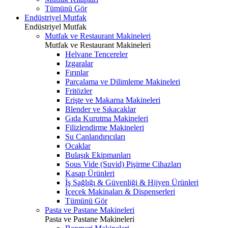
Tümünü Gör
Endüstriyel Mutfak
Endüstriyel Mutfak
Mutfak ve Restaurant Makineleri
Mutfak ve Restaurant Makineleri
Helvane Tencereler
Izgaralar
Fırınlar
Parçalama ve Dilimleme Makineleri
Fritözler
Erişte ve Makarna Makineleri
Blender ve Sıkacaklar
Gıda Kurutma Makineleri
Filizlendirme Makineleri
Su Canlandırıcıları
Ocaklar
Bulaşık Ekipmanları
Sous Vide (Suvid) Pişirme Cihazları
Kasap Ürünleri
İş Sağlığı & Güvenliği & Hijyen Ürünleri
İçecek Makinaları & Dispenserleri
Tümünü Gör
Pasta ve Pastane Makineleri
Pasta ve Pastane Makineleri