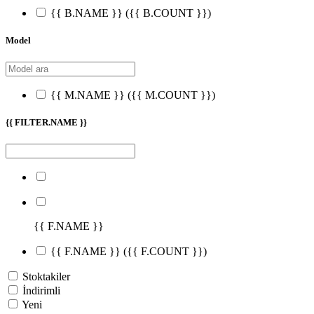
{{ B.NAME }}
({{ B.COUNT }})
Model
{{ M.NAME }}
({{ M.COUNT }})
{{ FILTER.NAME }}
{{ F.NAME }}
{{ F.NAME }}
({{ F.COUNT }})
Stoktakiler
İndirimli
Yeni