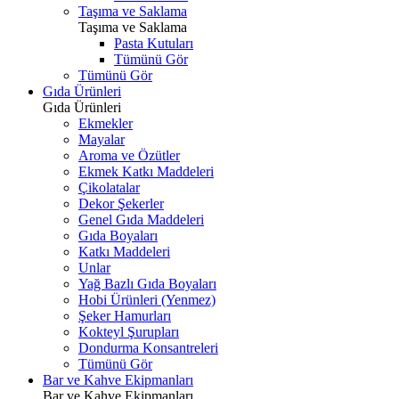
Taşıma ve Saklama
Taşıma ve Saklama
Pasta Kutuları
Tümünü Gör
Tümünü Gör
Gıda Ürünleri
Gıda Ürünleri
Ekmekler
Mayalar
Aroma ve Özütler
Ekmek Katkı Maddeleri
Çikolatalar
Dekor Şekerler
Genel Gıda Maddeleri
Gıda Boyaları
Katkı Maddeleri
Unlar
Yağ Bazlı Gıda Boyaları
Hobi Ürünleri (Yenmez)
Şeker Hamurları
Kokteyl Şurupları
Dondurma Konsantreleri
Tümünü Gör
Bar ve Kahve Ekipmanları
Bar ve Kahve Ekipmanları