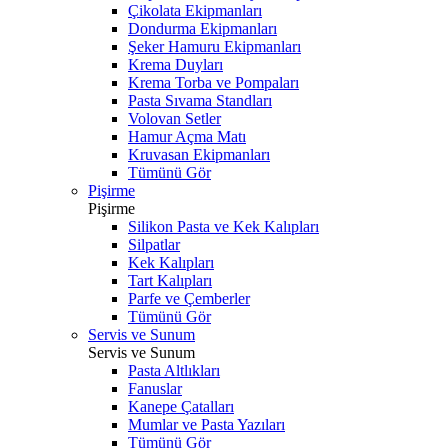
Çikolata Ekipmanları
Dondurma Ekipmanları
Şeker Hamuru Ekipmanları
Krema Duyları
Krema Torba ve Pompaları
Pasta Sıvama Standları
Volovan Setler
Hamur Açma Matı
Kruvasan Ekipmanları
Tümünü Gör
Pişirme
Pişirme
Silikon Pasta ve Kek Kalıpları
Silpatlar
Kek Kalıpları
Tart Kalıpları
Parfe ve Çemberler
Tümünü Gör
Servis ve Sunum
Servis ve Sunum
Pasta Altlıkları
Fanuslar
Kanepe Çatalları
Mumlar ve Pasta Yazıları
Tümünü Gör