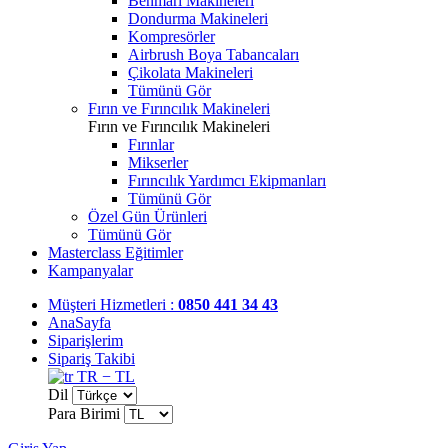
Benmari Makineleri
Dondurma Makineleri
Kompresörler
Airbrush Boya Tabancaları
Çikolata Makineleri
Tümünü Gör
Fırın ve Fırıncılık Makineleri
Fırın ve Fırıncılık Makineleri
Fırınlar
Mikserler
Fırıncılık Yardımcı Ekipmanları
Tümünü Gör
Özel Gün Ürünleri
Tümünü Gör
Masterclass Eğitimler
Kampanyalar
Müşteri Hizmetleri :
0850 441 34 43
AnaSayfa
Siparişlerim
Sipariş Takibi
TR − TL
Dil
Para Birimi