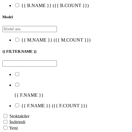
{{ B.NAME }}
({{ B.COUNT }})
Model
{{ M.NAME }}
({{ M.COUNT }})
{{ FILTER.NAME }}
{{ F.NAME }}
{{ F.NAME }}
({{ F.COUNT }})
Stoktakiler
İndirimli
Yeni