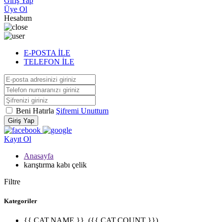
Giriş Yap
Üye Ol
Hesabım
E-POSTA İLE
TELEFON İLE
Beni Hatırla
Şifremi Unuttum
Giriş Yap
Kayıt Ol
Anasayfa
karıştırma kabı çelik
Filtre
Kategoriler
{{ CAT.NAME }}
({{ CAT.COUNT }})