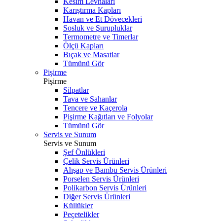
Kesim Levhaları
Karıştırma Kapları
Havan ve Et Dövecekleri
Sosluk ve Şurupluklar
Termometre ve Timerlar
Ölçü Kapları
Bıçak ve Masatlar
Tümünü Gör
Pişirme
Pişirme
Silpatlar
Tava ve Sahanlar
Tencere ve Kaçerola
Pişirme Kağıtları ve Folyolar
Tümünü Gör
Servis ve Sunum
Servis ve Sunum
Şef Önlükleri
Çelik Servis Ürünleri
Ahşap ve Bambu Servis Ürünleri
Porselen Servis Ürünleri
Polikarbon Servis Ürünleri
Diğer Servis Ürünleri
Küllükler
Peçetelikler