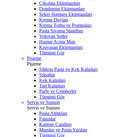
Çikolata Ekipmanları
Dondurma Ekipmanları
Şeker Hamuru Ekipmanları
Krema Duyları
Krema Torba ve Pompaları
Pasta Sıvama Standları
Volovan Setler
Hamur Açma Matı
Kruvasan Ekipmanları
Tümünü Gör
Pişirme
Pişirme
Silikon Pasta ve Kek Kalıpları
Silpatlar
Kek Kalıpları
Tart Kalıpları
Parfe ve Çemberler
Tümünü Gör
Servis ve Sunum
Servis ve Sunum
Pasta Altlıkları
Fanuslar
Kanepe Çatalları
Mumlar ve Pasta Yazıları
Tümünü Gör