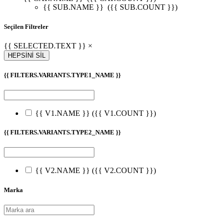
{{ SUB.NAME }}
({{ SUB.COUNT }})
Seçilen Filtreler
{{ SELECTED.TEXT }} ×
HEPSİNİ SİL
{{ FILTERS.VARIANTS.TYPE1_NAME }}
{{ V1.NAME }}
({{ V1.COUNT }})
{{ FILTERS.VARIANTS.TYPE2_NAME }}
{{ V2.NAME }}
({{ V2.COUNT }})
Marka