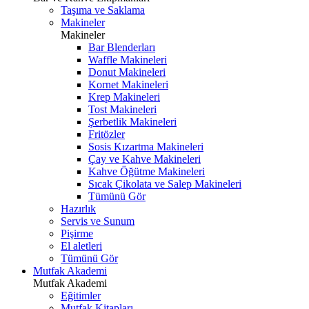
Taşıma ve Saklama
Makineler
Makineler
Bar Blenderları
Waffle Makineleri
Donut Makineleri
Kornet Makineleri
Krep Makineleri
Tost Makineleri
Şerbetlik Makineleri
Fritözler
Sosis Kızartma Makineleri
Çay ve Kahve Makineleri
Kahve Öğütme Makineleri
Sıcak Çikolata ve Salep Makineleri
Tümünü Gör
Hazırlık
Servis ve Sunum
Pişirme
El aletleri
Tümünü Gör
Mutfak Akademi
Mutfak Akademi
Eğitimler
Mutfak Kitapları