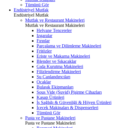
Tümünü Gör
Endüstriyel Mutfak
Endüstriyel Mutfak
Mutfak ve Restaurant Makineleri
Mutfak ve Restaurant Makineleri
Helvane Tencereler
Izgaralar
Fırınlar
Parçalama ve Dilimleme Makineleri
Fritözler
Erişte ve Makarna Makineleri
Blender ve Sıkacaklar
Gıda Kurutma Makineleri
Filizlendirme Makineleri
Su Canlandırıcıları
Ocaklar
Bulaşık Ekipmanları
Sous Vide (Suvid) Pişirme Cihazları
Kasap Ürünleri
İş Sağlığı & Güvenliği & Hijyen Ürünleri
İçecek Makinaları & Dispenserleri
Tümünü Gör
Pasta ve Pastane Makineleri
Pasta ve Pastane Makineleri