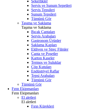
Şekerlikler
Servis ve Sunum Sepetleri
Servis Tepsileri
Sunum Tepsileri
Tümünü Gör
Taşıma ve Saklama
Taşıma ve Saklama
Bıçak Çantaları
Servis Arabaları
Gastronom Ürünler
Saklama Kapları
Eldiven ve Streç Filmler
Çanta ve Poşetler
Karton Kaseler
Termos ve Suluklar
Çöp Kutuları
Endüstriyel Raflar
Tepsi Arabaları
Tümünü Gör
Tümünü Gör
Fırın Ekipmanları
Fırın Ekipmanları
El aletleri
El aletleri
Fırın Kürekleri