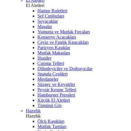
El Aletleri
El Aletleri
Hamur Ruletleri
Şef Cımbızları
Soyacaklar
Maşalar
Yumurta ve Mutfak Fırçaları
Konserve Açacakları
Ceviz ve Fındık Kıracakları
Parizyen Kaşıklar
Mutfak Makasları
Huniler
Çırpma Telleri
Dilimleyiciler ve Doğrayıcılar
Spatula Çeşitleri
Merdaneler
Süzgeç ve Kevgirler
Peynir Kesme Telleri
Hamburger Pressleri
Küçük El Aletleri
Tümünü Gör
Hazırlık
Hazırlık
Ölçü Kaşıkları
Mutfak Tartıları