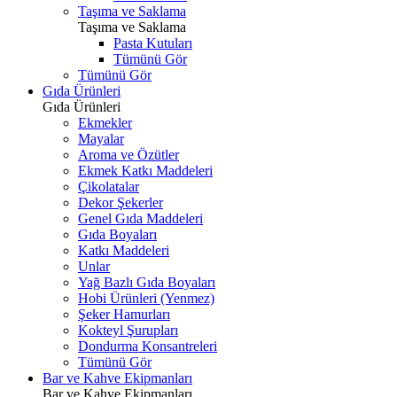
Taşıma ve Saklama
Taşıma ve Saklama
Pasta Kutuları
Tümünü Gör
Tümünü Gör
Gıda Ürünleri
Gıda Ürünleri
Ekmekler
Mayalar
Aroma ve Özütler
Ekmek Katkı Maddeleri
Çikolatalar
Dekor Şekerler
Genel Gıda Maddeleri
Gıda Boyaları
Katkı Maddeleri
Unlar
Yağ Bazlı Gıda Boyaları
Hobi Ürünleri (Yenmez)
Şeker Hamurları
Kokteyl Şurupları
Dondurma Konsantreleri
Tümünü Gör
Bar ve Kahve Ekipmanları
Bar ve Kahve Ekipmanları