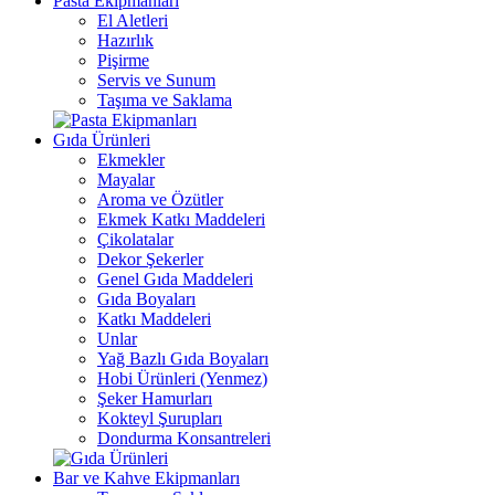
Pasta Ekipmanları
El Aletleri
Hazırlık
Pişirme
Servis ve Sunum
Taşıma ve Saklama
Gıda Ürünleri
Ekmekler
Mayalar
Aroma ve Özütler
Ekmek Katkı Maddeleri
Çikolatalar
Dekor Şekerler
Genel Gıda Maddeleri
Gıda Boyaları
Katkı Maddeleri
Unlar
Yağ Bazlı Gıda Boyaları
Hobi Ürünleri (Yenmez)
Şeker Hamurları
Kokteyl Şurupları
Dondurma Konsantreleri
Bar ve Kahve Ekipmanları