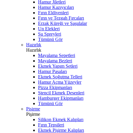
Hamur Jiletleri
Hamur Kazıyıcıları
Fırın Eldivenleri
Fırın ve Tezgah Fırçaları
Erzak Küreği ve Şaşulalar
Un Elekleri
Su Spreyleri
Tümünü Gör
Hazırlık
Hazırlık
Mayalama Sepetleri
Mayalama Bezleri
Ekmek Yapım Setleri
Hamur Pasaları
Ekmek Soğutma Telleri
Hamur Açma Yüzeyler
Pizza Ekipmanları
Stencil Ekmek Desenleri
Hamburger Ekipmanları
Tümünü Gör
Pişirme
Pişirme
Silikon Ekmek Kalıpları
Fırın Tepsileri
Ekmek Pişirme Kalıpları