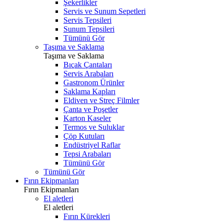
Şekerlikler
Servis ve Sunum Sepetleri
Servis Tepsileri
Sunum Tepsileri
Tümünü Gör
Taşıma ve Saklama
Taşıma ve Saklama
Bıçak Çantaları
Servis Arabaları
Gastronom Ürünler
Saklama Kapları
Eldiven ve Streç Filmler
Çanta ve Poşetler
Karton Kaseler
Termos ve Suluklar
Çöp Kutuları
Endüstriyel Raflar
Tepsi Arabaları
Tümünü Gör
Tümünü Gör
Fırın Ekipmanları
Fırın Ekipmanları
El aletleri
El aletleri
Fırın Kürekleri