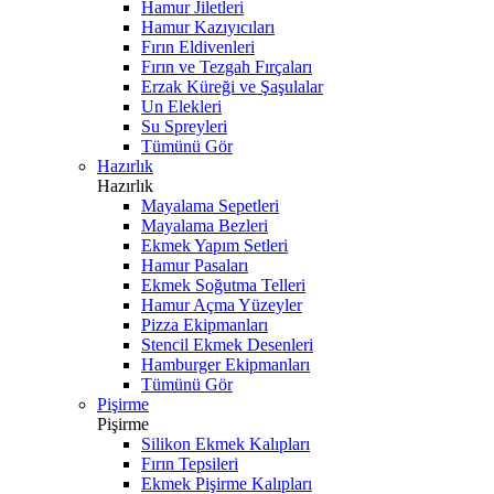
Hamur Jiletleri
Hamur Kazıyıcıları
Fırın Eldivenleri
Fırın ve Tezgah Fırçaları
Erzak Küreği ve Şaşulalar
Un Elekleri
Su Spreyleri
Tümünü Gör
Hazırlık
Hazırlık
Mayalama Sepetleri
Mayalama Bezleri
Ekmek Yapım Setleri
Hamur Pasaları
Ekmek Soğutma Telleri
Hamur Açma Yüzeyler
Pizza Ekipmanları
Stencil Ekmek Desenleri
Hamburger Ekipmanları
Tümünü Gör
Pişirme
Pişirme
Silikon Ekmek Kalıpları
Fırın Tepsileri
Ekmek Pişirme Kalıpları