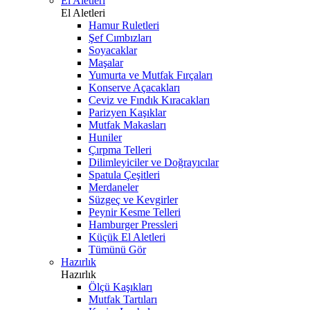
El Aletleri
El Aletleri
Hamur Ruletleri
Şef Cımbızları
Soyacaklar
Maşalar
Yumurta ve Mutfak Fırçaları
Konserve Açacakları
Ceviz ve Fındık Kıracakları
Parizyen Kaşıklar
Mutfak Makasları
Huniler
Çırpma Telleri
Dilimleyiciler ve Doğrayıcılar
Spatula Çeşitleri
Merdaneler
Süzgeç ve Kevgirler
Peynir Kesme Telleri
Hamburger Pressleri
Küçük El Aletleri
Tümünü Gör
Hazırlık
Hazırlık
Ölçü Kaşıkları
Mutfak Tartıları