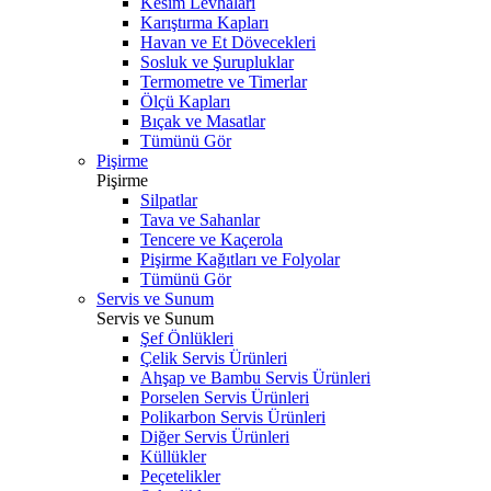
Kesim Levhaları
Karıştırma Kapları
Havan ve Et Dövecekleri
Sosluk ve Şurupluklar
Termometre ve Timerlar
Ölçü Kapları
Bıçak ve Masatlar
Tümünü Gör
Pişirme
Pişirme
Silpatlar
Tava ve Sahanlar
Tencere ve Kaçerola
Pişirme Kağıtları ve Folyolar
Tümünü Gör
Servis ve Sunum
Servis ve Sunum
Şef Önlükleri
Çelik Servis Ürünleri
Ahşap ve Bambu Servis Ürünleri
Porselen Servis Ürünleri
Polikarbon Servis Ürünleri
Diğer Servis Ürünleri
Küllükler
Peçetelikler