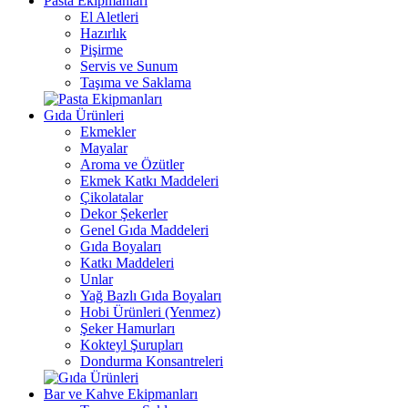
Pasta Ekipmanları
El Aletleri
Hazırlık
Pişirme
Servis ve Sunum
Taşıma ve Saklama
Gıda Ürünleri
Ekmekler
Mayalar
Aroma ve Özütler
Ekmek Katkı Maddeleri
Çikolatalar
Dekor Şekerler
Genel Gıda Maddeleri
Gıda Boyaları
Katkı Maddeleri
Unlar
Yağ Bazlı Gıda Boyaları
Hobi Ürünleri (Yenmez)
Şeker Hamurları
Kokteyl Şurupları
Dondurma Konsantreleri
Bar ve Kahve Ekipmanları