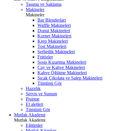
Taşıma ve Saklama
Makineler
Makineler
Bar Blenderları
Waffle Makineleri
Donut Makineleri
Kornet Makineleri
Krep Makineleri
Tost Makineleri
Şerbetlik Makineleri
Fritözler
Sosis Kızartma Makineleri
Çay ve Kahve Makineleri
Kahve Öğütme Makineleri
Sıcak Çikolata ve Salep Makineleri
Tümünü Gör
Hazırlık
Servis ve Sunum
Pişirme
El aletleri
Tümünü Gör
Mutfak Akademi
Mutfak Akademi
Eğitimler
Mutfak Kitapları