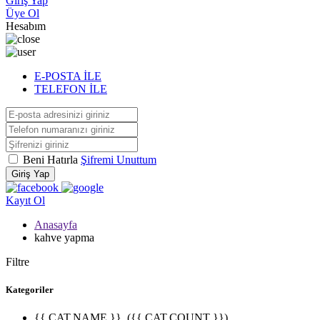
Giriş Yap
Üye Ol
Hesabım
E-POSTA İLE
TELEFON İLE
Beni Hatırla
Şifremi Unuttum
Giriş Yap
Kayıt Ol
Anasayfa
kahve yapma
Filtre
Kategoriler
{{ CAT.NAME }}
({{ CAT.COUNT }})