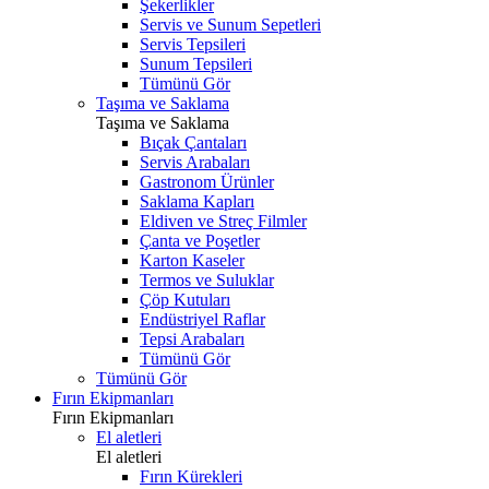
Şekerlikler
Servis ve Sunum Sepetleri
Servis Tepsileri
Sunum Tepsileri
Tümünü Gör
Taşıma ve Saklama
Taşıma ve Saklama
Bıçak Çantaları
Servis Arabaları
Gastronom Ürünler
Saklama Kapları
Eldiven ve Streç Filmler
Çanta ve Poşetler
Karton Kaseler
Termos ve Suluklar
Çöp Kutuları
Endüstriyel Raflar
Tepsi Arabaları
Tümünü Gör
Tümünü Gör
Fırın Ekipmanları
Fırın Ekipmanları
El aletleri
El aletleri
Fırın Kürekleri