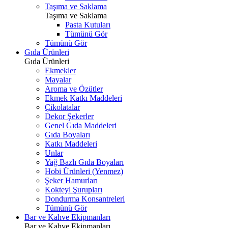
Taşıma ve Saklama
Taşıma ve Saklama
Pasta Kutuları
Tümünü Gör
Tümünü Gör
Gıda Ürünleri
Gıda Ürünleri
Ekmekler
Mayalar
Aroma ve Özütler
Ekmek Katkı Maddeleri
Çikolatalar
Dekor Şekerler
Genel Gıda Maddeleri
Gıda Boyaları
Katkı Maddeleri
Unlar
Yağ Bazlı Gıda Boyaları
Hobi Ürünleri (Yenmez)
Şeker Hamurları
Kokteyl Şurupları
Dondurma Konsantreleri
Tümünü Gör
Bar ve Kahve Ekipmanları
Bar ve Kahve Ekipmanları