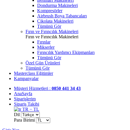
Benmari Makineleri
Dondurma Makineleri
Kompresörler
Airbrush Boya Tabancaları
Çikolata Makineleri
Tümünü Gör
Fırın ve Fırıncılık Makineleri
Fırın ve Fırıncılık Makineleri
Fırınlar
Mikserler
Fırıncılık Yardımcı Ekipmanları
Tümünü Gör
Özel Gün Ürünleri
Tümünü Gör
Masterclass Eğitimler
Kampanyalar
Müşteri Hizmetleri :
0850 441 34 43
AnaSayfa
Siparişlerim
Sipariş Takibi
TR − TL
Dil
Para Birimi