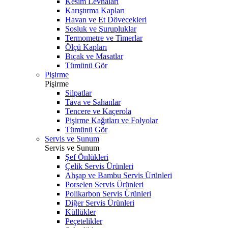
Kesim Levhaları
Karıştırma Kapları
Havan ve Et Dövecekleri
Sosluk ve Şurupluklar
Termometre ve Timerlar
Ölçü Kapları
Bıçak ve Masatlar
Tümünü Gör
Pişirme
Pişirme
Silpatlar
Tava ve Sahanlar
Tencere ve Kaçerola
Pişirme Kağıtları ve Folyolar
Tümünü Gör
Servis ve Sunum
Servis ve Sunum
Şef Önlükleri
Çelik Servis Ürünleri
Ahşap ve Bambu Servis Ürünleri
Porselen Servis Ürünleri
Polikarbon Servis Ürünleri
Diğer Servis Ürünleri
Küllükler
Peçetelikler