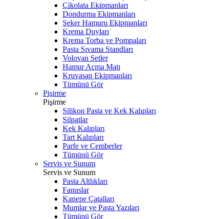
Çikolata Ekipmanları
Dondurma Ekipmanları
Şeker Hamuru Ekipmanları
Krema Duyları
Krema Torba ve Pompaları
Pasta Sıvama Standları
Volovan Setler
Hamur Açma Matı
Kruvasan Ekipmanları
Tümünü Gör
Pişirme
Pişirme
Silikon Pasta ve Kek Kalıpları
Silpatlar
Kek Kalıpları
Tart Kalıpları
Parfe ve Çemberler
Tümünü Gör
Servis ve Sunum
Servis ve Sunum
Pasta Altlıkları
Fanuslar
Kanepe Çatalları
Mumlar ve Pasta Yazıları
Tümünü Gör