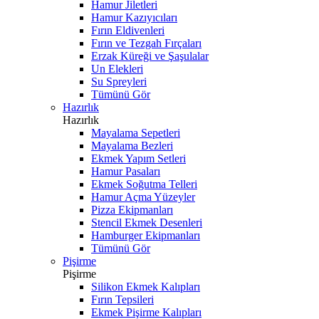
Hamur Jiletleri
Hamur Kazıyıcıları
Fırın Eldivenleri
Fırın ve Tezgah Fırçaları
Erzak Küreği ve Şaşulalar
Un Elekleri
Su Spreyleri
Tümünü Gör
Hazırlık
Hazırlık
Mayalama Sepetleri
Mayalama Bezleri
Ekmek Yapım Setleri
Hamur Pasaları
Ekmek Soğutma Telleri
Hamur Açma Yüzeyler
Pizza Ekipmanları
Stencil Ekmek Desenleri
Hamburger Ekipmanları
Tümünü Gör
Pişirme
Pişirme
Silikon Ekmek Kalıpları
Fırın Tepsileri
Ekmek Pişirme Kalıpları