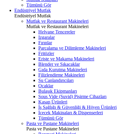
Tümünü Gör
Endüstriyel Mutfak
Endüstriyel Mutfak
Mutfak ve Restaurant Makineleri
Mutfak ve Restaurant Makineleri
Helvane Tencereler
Izgaralar
Fırınlar
Parçalama ve Dilimleme Makineleri
Fritözler
Erişte ve Makarna Makineleri
Blender ve Sıkacaklar
Gıda Kurutma Makineleri
Filizlendirme Makineleri
Su Canlandırıcıları
Ocaklar
Bulaşık Ekipmanları
Sous Vide (Suvid) Pişirme Cihazları
Kasap Ürünleri
İş Sağlığı & Güvenliği & Hijyen Ürünleri
İçecek Makinaları & Dispenserleri
Tümünü Gör
Pasta ve Pastane Makineleri
Pasta ve Pastane Makineleri