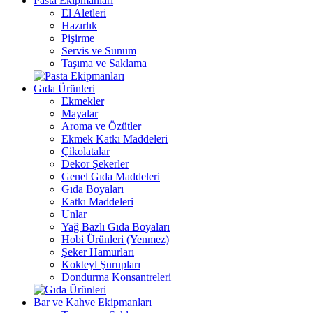
Pasta Ekipmanları
El Aletleri
Hazırlık
Pişirme
Servis ve Sunum
Taşıma ve Saklama
Gıda Ürünleri
Ekmekler
Mayalar
Aroma ve Özütler
Ekmek Katkı Maddeleri
Çikolatalar
Dekor Şekerler
Genel Gıda Maddeleri
Gıda Boyaları
Katkı Maddeleri
Unlar
Yağ Bazlı Gıda Boyaları
Hobi Ürünleri (Yenmez)
Şeker Hamurları
Kokteyl Şurupları
Dondurma Konsantreleri
Bar ve Kahve Ekipmanları