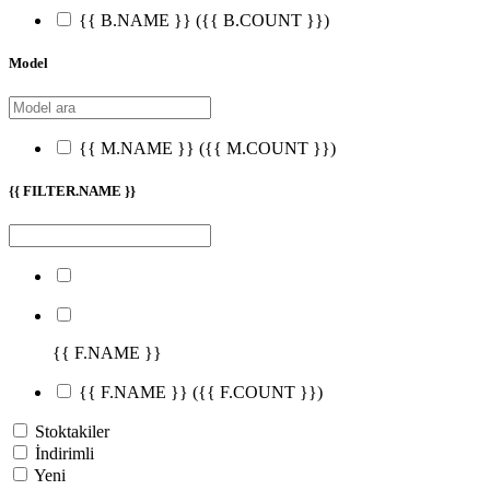
{{ B.NAME }}
({{ B.COUNT }})
Model
{{ M.NAME }}
({{ M.COUNT }})
{{ FILTER.NAME }}
{{ F.NAME }}
{{ F.NAME }}
({{ F.COUNT }})
Stoktakiler
İndirimli
Yeni