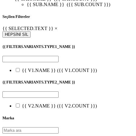
{{ SUB.NAME }}
({{ SUB.COUNT }})
Seçilen Filtreler
{{ SELECTED.TEXT }} ×
HEPSİNİ SİL
{{ FILTERS.VARIANTS.TYPE1_NAME }}
{{ V1.NAME }}
({{ V1.COUNT }})
{{ FILTERS.VARIANTS.TYPE2_NAME }}
{{ V2.NAME }}
({{ V2.COUNT }})
Marka