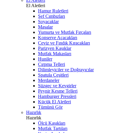
El Aletleri
El Aletleri
Hamur Ruletleri
Şef Cımbızları
Soyacaklar
Maşalar
Yumurta ve Mutfak Fırçaları
Konserve Açacakları
Ceviz ve Fındık Kıracakları
Parizyen Kaşıklar
Mutfak Makasları
Huniler
Çırpma Telleri
Dilimleyiciler ve Doğrayıcılar
Spatula Çeşitleri
Merdaneler
Süzgeç ve Kevgirler
Peynir Kesme Telleri
Hamburger Pressleri
Küçük El Aletleri
Tümünü Gör
Hazırlık
Hazırlık
Ölçü Kaşıkları
Mutfak Tartıları