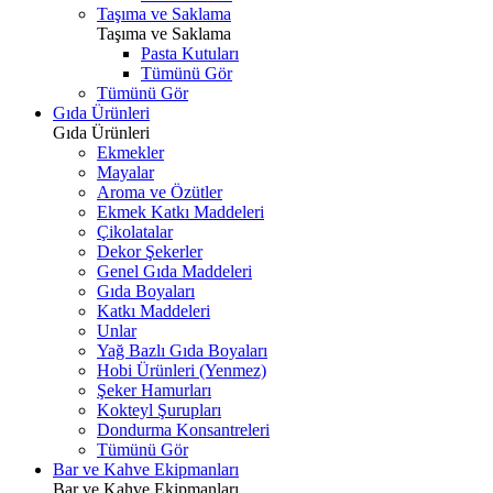
Taşıma ve Saklama
Taşıma ve Saklama
Pasta Kutuları
Tümünü Gör
Tümünü Gör
Gıda Ürünleri
Gıda Ürünleri
Ekmekler
Mayalar
Aroma ve Özütler
Ekmek Katkı Maddeleri
Çikolatalar
Dekor Şekerler
Genel Gıda Maddeleri
Gıda Boyaları
Katkı Maddeleri
Unlar
Yağ Bazlı Gıda Boyaları
Hobi Ürünleri (Yenmez)
Şeker Hamurları
Kokteyl Şurupları
Dondurma Konsantreleri
Tümünü Gör
Bar ve Kahve Ekipmanları
Bar ve Kahve Ekipmanları