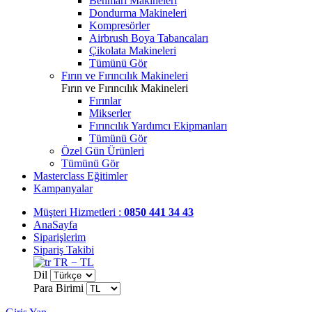
Benmari Makineleri
Dondurma Makineleri
Kompresörler
Airbrush Boya Tabancaları
Çikolata Makineleri
Tümünü Gör
Fırın ve Fırıncılık Makineleri
Fırın ve Fırıncılık Makineleri
Fırınlar
Mikserler
Fırıncılık Yardımcı Ekipmanları
Tümünü Gör
Özel Gün Ürünleri
Tümünü Gör
Masterclass Eğitimler
Kampanyalar
Müşteri Hizmetleri :
0850 441 34 43
AnaSayfa
Siparişlerim
Sipariş Takibi
TR − TL
Dil
Para Birimi