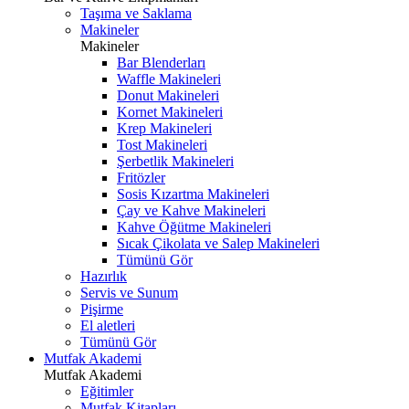
Taşıma ve Saklama
Makineler
Makineler
Bar Blenderları
Waffle Makineleri
Donut Makineleri
Kornet Makineleri
Krep Makineleri
Tost Makineleri
Şerbetlik Makineleri
Fritözler
Sosis Kızartma Makineleri
Çay ve Kahve Makineleri
Kahve Öğütme Makineleri
Sıcak Çikolata ve Salep Makineleri
Tümünü Gör
Hazırlık
Servis ve Sunum
Pişirme
El aletleri
Tümünü Gör
Mutfak Akademi
Mutfak Akademi
Eğitimler
Mutfak Kitapları