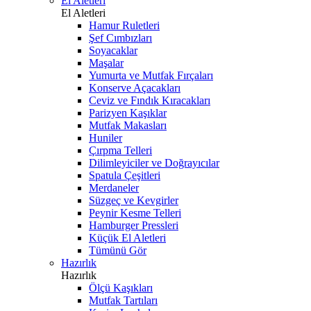
El Aletleri
El Aletleri
Hamur Ruletleri
Şef Cımbızları
Soyacaklar
Maşalar
Yumurta ve Mutfak Fırçaları
Konserve Açacakları
Ceviz ve Fındık Kıracakları
Parizyen Kaşıklar
Mutfak Makasları
Huniler
Çırpma Telleri
Dilimleyiciler ve Doğrayıcılar
Spatula Çeşitleri
Merdaneler
Süzgeç ve Kevgirler
Peynir Kesme Telleri
Hamburger Pressleri
Küçük El Aletleri
Tümünü Gör
Hazırlık
Hazırlık
Ölçü Kaşıkları
Mutfak Tartıları