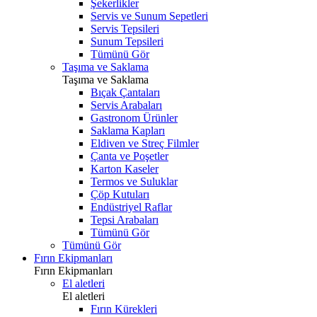
Şekerlikler
Servis ve Sunum Sepetleri
Servis Tepsileri
Sunum Tepsileri
Tümünü Gör
Taşıma ve Saklama
Taşıma ve Saklama
Bıçak Çantaları
Servis Arabaları
Gastronom Ürünler
Saklama Kapları
Eldiven ve Streç Filmler
Çanta ve Poşetler
Karton Kaseler
Termos ve Suluklar
Çöp Kutuları
Endüstriyel Raflar
Tepsi Arabaları
Tümünü Gör
Tümünü Gör
Fırın Ekipmanları
Fırın Ekipmanları
El aletleri
El aletleri
Fırın Kürekleri