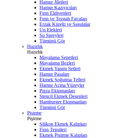
Hamur Jiletleri
Hamur Kazıyıcıları
Fırın Eldivenleri
Fırın ve Tezgah Fırçaları
Erzak Küreği ve Şaşulalar
Un Elekleri
Su Spreyleri
Tümünü Gör
Hazırlık
Hazırlık
Mayalama Sepetleri
Mayalama Bezleri
Ekmek Yapım Setleri
Hamur Pasaları
Ekmek Soğutma Telleri
Hamur Açma Yüzeyler
Pizza Ekipmanları
Stencil Ekmek Desenleri
Hamburger Ekipmanları
Tümünü Gör
Pişirme
Pişirme
Silikon Ekmek Kalıpları
Fırın Tepsileri
Ekmek Pişirme Kalıpları