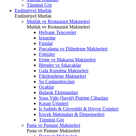
Tümünü Gör
Endüstriyel Mutfak
Endüstriyel Mutfak
Mutfak ve Restaurant Makineleri
Mutfak ve Restaurant Makineleri
Helvane Tencereler
Izgaralar
Fırınlar
Parçalama ve Dilimleme Makineleri
Fritözler
Erişte ve Makarna Makineleri
Blender ve Sıkacaklar
Gıda Kurutma Makineleri
Filizlendirme Makineleri
Su Canlandırıcıları
Ocaklar
Bulaşık Ekipmanları
Sous Vide (Suvid) Pişirme Cihazları
Kasap Ürünleri
İş Sağlığı & Güvenliği & Hijyen Ürünleri
İçecek Makinaları & Dispenserleri
Tümünü Gör
Pasta ve Pastane Makineleri
Pasta ve Pastane Makineleri