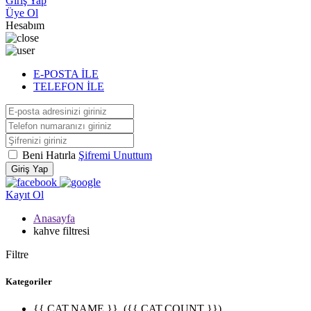
Giriş Yap
Üye Ol
Hesabım
E-POSTA İLE
TELEFON İLE
Beni Hatırla
Şifremi Unuttum
Giriş Yap
Kayıt Ol
Anasayfa
kahve filtresi
Filtre
Kategoriler
{{ CAT.NAME }}
({{ CAT.COUNT }})