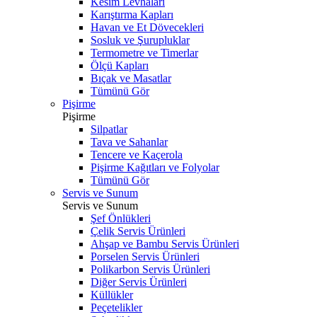
Kesim Levhaları
Karıştırma Kapları
Havan ve Et Dövecekleri
Sosluk ve Şurupluklar
Termometre ve Timerlar
Ölçü Kapları
Bıçak ve Masatlar
Tümünü Gör
Pişirme
Pişirme
Silpatlar
Tava ve Sahanlar
Tencere ve Kaçerola
Pişirme Kağıtları ve Folyolar
Tümünü Gör
Servis ve Sunum
Servis ve Sunum
Şef Önlükleri
Çelik Servis Ürünleri
Ahşap ve Bambu Servis Ürünleri
Porselen Servis Ürünleri
Polikarbon Servis Ürünleri
Diğer Servis Ürünleri
Küllükler
Peçetelikler