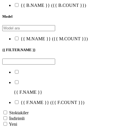
{{ B.NAME }}
({{ B.COUNT }})
Model
{{ M.NAME }}
({{ M.COUNT }})
{{ FILTER.NAME }}
{{ F.NAME }}
{{ F.NAME }}
({{ F.COUNT }})
Stoktakiler
İndirimli
Yeni