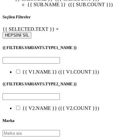
{{ SUB.NAME }}
({{ SUB.COUNT }})
Seçilen Filtreler
{{ SELECTED.TEXT }} ×
HEPSİNİ SİL
{{ FILTERS.VARIANTS.TYPE1_NAME }}
{{ V1.NAME }}
({{ V1.COUNT }})
{{ FILTERS.VARIANTS.TYPE2_NAME }}
{{ V2.NAME }}
({{ V2.COUNT }})
Marka