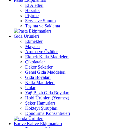
Pasta Ekipmanları
El Aletleri
Hazırlık
Pişirme
Servis ve Sunum
Taşıma ve Saklama
Gıda Ürünleri
Ekmekler
Mayalar
Aroma ve Özütler
Ekmek Katkı Maddeleri
Çikolatalar
Dekor Şekerler
Genel Gıda Maddeleri
Gıda Boyaları
Katkı Maddeleri
Unlar
Yağ Bazlı Gıda Boyaları
Hobi Ürünleri (Yenmez)
Şeker Hamurları
Kokteyl Şurupları
Dondurma Konsantreleri
Bar ve Kahve Ekipmanları