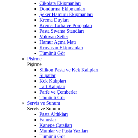
Çikolata Ekipmanları
Dondurma Ekipmanları
Şeker Hamuru Ekipmanları
Krema Duyları
Krema Torba ve Pompaları
Pasta Sıvama Standları
Volovan Setler
Hamur Açma Matı
Kruvasan Ekipmanları
Tümünü Gör
Pişirme
Pişirme
Silikon Pasta ve Kek Kalıpları
Silpatlar
Kek Kalıpları
Tart Kalıpları
Parfe ve Çemberler
Tümünü Gör
Servis ve Sunum
Servis ve Sunum
Pasta Altlıkları
Fanuslar
Kanepe Çatalları
Mumlar ve Pasta Yazıları
Tümünü Gör