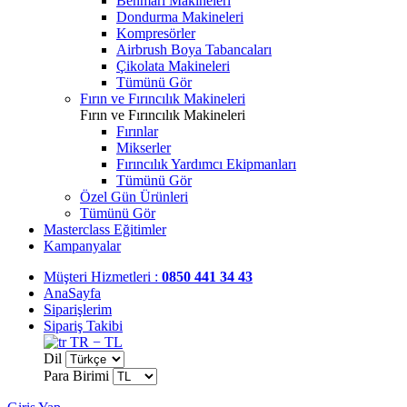
Benmari Makineleri
Dondurma Makineleri
Kompresörler
Airbrush Boya Tabancaları
Çikolata Makineleri
Tümünü Gör
Fırın ve Fırıncılık Makineleri
Fırın ve Fırıncılık Makineleri
Fırınlar
Mikserler
Fırıncılık Yardımcı Ekipmanları
Tümünü Gör
Özel Gün Ürünleri
Tümünü Gör
Masterclass Eğitimler
Kampanyalar
Müşteri Hizmetleri :
0850 441 34 43
AnaSayfa
Siparişlerim
Sipariş Takibi
TR − TL
Dil
Para Birimi