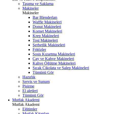
Taşıma ve Saklama
Makineler
Makineler
Bar Blenderları
Waffle Makineleri
Donut Makineleri
Kornet Makineleri
Krep Makineleri
Tost Makineleri
Şerbetlik Makineleri
Fritözler
Sosis Kızartma Makineleri
Çay ve Kahve Makineleri
Kahve Öğütme Makineleri
Sıcak Çikolata ve Salep Makineleri
Tümünü Gör
Hazırlık
Servis ve Sunum
Pişirme
El aletleri
Tümünü Gör
Mutfak Akademi
Mutfak Akademi
Eğitimler
Mutfak Kitapları