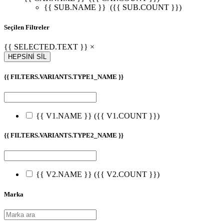
{{ SUB.NAME }}
({{ SUB.COUNT }})
Seçilen Filtreler
{{ SELECTED.TEXT }} ×
HEPSİNİ SİL
{{ FILTERS.VARIANTS.TYPE1_NAME }}
{{ V1.NAME }}
({{ V1.COUNT }})
{{ FILTERS.VARIANTS.TYPE2_NAME }}
{{ V2.NAME }}
({{ V2.COUNT }})
Marka