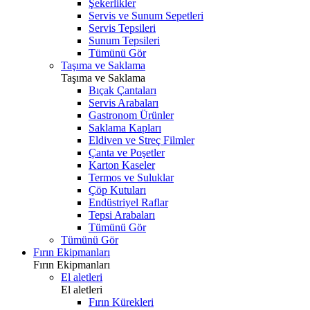
Şekerlikler
Servis ve Sunum Sepetleri
Servis Tepsileri
Sunum Tepsileri
Tümünü Gör
Taşıma ve Saklama
Taşıma ve Saklama
Bıçak Çantaları
Servis Arabaları
Gastronom Ürünler
Saklama Kapları
Eldiven ve Streç Filmler
Çanta ve Poşetler
Karton Kaseler
Termos ve Suluklar
Çöp Kutuları
Endüstriyel Raflar
Tepsi Arabaları
Tümünü Gör
Tümünü Gör
Fırın Ekipmanları
Fırın Ekipmanları
El aletleri
El aletleri
Fırın Kürekleri