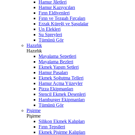
Hamur Jiletleri
Hamur Kazıyıcıları
Fırın Eldivenleri
Fırın ve Tezgah Fırçaları
Erzak Küreği ve Şaşulalar
Un Elekleri
Su Spreyleri
Tümünü Gör
Hazırlık
Hazırlık
Mayalama Sepetleri
Mayalama Bezleri
Ekmek Yapım Setleri
Hamur Pasaları
Ekmek Soğutma Telleri
Hamur Açma Yüzeyler
Pizza Ekipmanları
Stencil Ekmek Desenleri
Hamburger Ekipmanları
Tümünü Gör
Pişirme
Pişirme
Silikon Ekmek Kalıpları
Fırın Tepsileri
Ekmek Pişirme Kalıpları