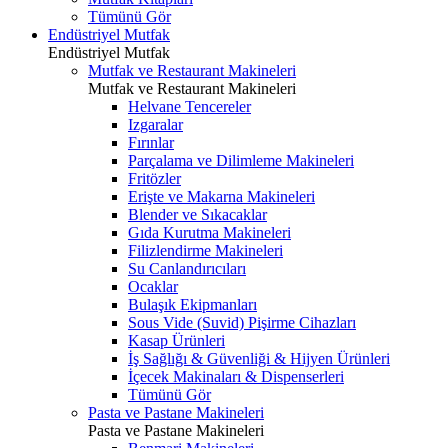
Tümünü Gör
Endüstriyel Mutfak
Endüstriyel Mutfak
Mutfak ve Restaurant Makineleri
Mutfak ve Restaurant Makineleri
Helvane Tencereler
Izgaralar
Fırınlar
Parçalama ve Dilimleme Makineleri
Fritözler
Erişte ve Makarna Makineleri
Blender ve Sıkacaklar
Gıda Kurutma Makineleri
Filizlendirme Makineleri
Su Canlandırıcıları
Ocaklar
Bulaşık Ekipmanları
Sous Vide (Suvid) Pişirme Cihazları
Kasap Ürünleri
İş Sağlığı & Güvenliği & Hijyen Ürünleri
İçecek Makinaları & Dispenserleri
Tümünü Gör
Pasta ve Pastane Makineleri
Pasta ve Pastane Makineleri