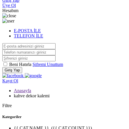
Giriş Yap
Üye Ol
Hesabım
E-POSTA İLE
TELEFON İLE
Beni Hatırla
Şifremi Unuttum
Giriş Yap
Kayıt Ol
Anasayfa
kahve dekor kalemi
Filtre
Kategoriler
{{ CAT.NAME }}
({{ CAT.COUNT }})