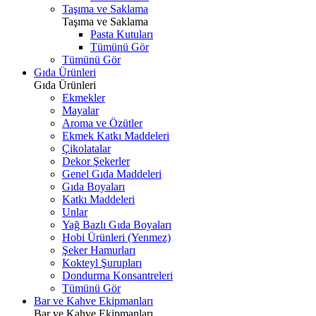
Taşıma ve Saklama
Taşıma ve Saklama
Pasta Kutuları
Tümünü Gör
Tümünü Gör
Gıda Ürünleri
Gıda Ürünleri
Ekmekler
Mayalar
Aroma ve Özütler
Ekmek Katkı Maddeleri
Çikolatalar
Dekor Şekerler
Genel Gıda Maddeleri
Gıda Boyaları
Katkı Maddeleri
Unlar
Yağ Bazlı Gıda Boyaları
Hobi Ürünleri (Yenmez)
Şeker Hamurları
Kokteyl Şurupları
Dondurma Konsantreleri
Tümünü Gör
Bar ve Kahve Ekipmanları
Bar ve Kahve Ekipmanları