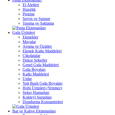
Pasta Ekipmanları
El Aletleri
Hazırlık
Pişirme
Servis ve Sunum
Taşıma ve Saklama
Gıda Ürünleri
Ekmekler
Mayalar
Aroma ve Özütler
Ekmek Katkı Maddeleri
Çikolatalar
Dekor Şekerler
Genel Gıda Maddeleri
Gıda Boyaları
Katkı Maddeleri
Unlar
Yağ Bazlı Gıda Boyaları
Hobi Ürünleri (Yenmez)
Şeker Hamurları
Kokteyl Şurupları
Dondurma Konsantreleri
Bar ve Kahve Ekipmanları