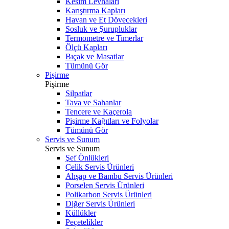
Kesim Levhaları
Karıştırma Kapları
Havan ve Et Dövecekleri
Sosluk ve Şurupluklar
Termometre ve Timerlar
Ölçü Kapları
Bıçak ve Masatlar
Tümünü Gör
Pişirme
Pişirme
Silpatlar
Tava ve Sahanlar
Tencere ve Kaçerola
Pişirme Kağıtları ve Folyolar
Tümünü Gör
Servis ve Sunum
Servis ve Sunum
Şef Önlükleri
Çelik Servis Ürünleri
Ahşap ve Bambu Servis Ürünleri
Porselen Servis Ürünleri
Polikarbon Servis Ürünleri
Diğer Servis Ürünleri
Küllükler
Peçetelikler