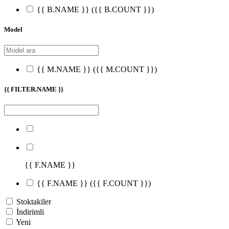
{{ B.NAME }}
({{ B.COUNT }})
Model
{{ M.NAME }}
({{ M.COUNT }})
{{ FILTER.NAME }}
{{ F.NAME }}
{{ F.NAME }}
({{ F.COUNT }})
Stoktakiler
İndirimli
Yeni