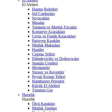
El Aletleri
El Aletleri
Hamur Ruletleri
Şef Cımbızları
Soyacaklar
Maşalar
Yumurta ve Mutfak Fırçaları
Konserve Açacakları
Ceviz ve Fındık Kıracakları
Parizyen Kaşıklar
Mutfak Makasları
Huniler
Çırpma Telleri
Dilimleyiciler ve Doğrayıcılar
Spatula Çeşitleri
Merdaneler
Süzgeç ve Kevgirler
Peynir Kesme Telleri
Hamburger Pressleri
Küçük El Aletleri
Tümünü Gör
Hazırlık
Hazırlık
Ölçü Kaşıkları
Mutfak Tartıları