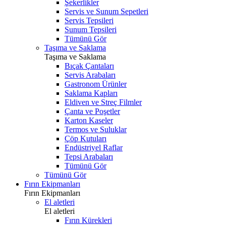
Şekerlikler
Servis ve Sunum Sepetleri
Servis Tepsileri
Sunum Tepsileri
Tümünü Gör
Taşıma ve Saklama
Taşıma ve Saklama
Bıçak Çantaları
Servis Arabaları
Gastronom Ürünler
Saklama Kapları
Eldiven ve Streç Filmler
Çanta ve Poşetler
Karton Kaseler
Termos ve Suluklar
Çöp Kutuları
Endüstriyel Raflar
Tepsi Arabaları
Tümünü Gör
Tümünü Gör
Fırın Ekipmanları
Fırın Ekipmanları
El aletleri
El aletleri
Fırın Kürekleri