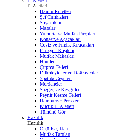
El Aletleri
El Aletleri
Hamur Ruletleri
Şef Cımbızları
Soyacaklar
Maşalar
Yumurta ve Mutfak Fırçaları
Konserve Açacakları
Ceviz ve Fındık Kıracakları
Parizyen Kaşıklar
Mutfak Makasları
Huniler
Çırpma Telleri
Dilimleyiciler ve Doğrayıcılar
Spatula Çeşitleri
Merdaneler
Süzgeç ve Kevgirler
Peynir Kesme Telleri
Hamburger Pressleri
Küçük El Aletleri
Tümünü Gör
Hazırlık
Hazırlık
Ölçü Kaşıkları
Mutfak Tartıları