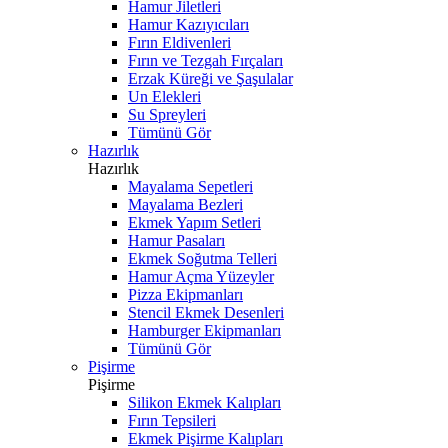
Hamur Jiletleri
Hamur Kazıyıcıları
Fırın Eldivenleri
Fırın ve Tezgah Fırçaları
Erzak Küreği ve Şaşulalar
Un Elekleri
Su Spreyleri
Tümünü Gör
Hazırlık
Hazırlık
Mayalama Sepetleri
Mayalama Bezleri
Ekmek Yapım Setleri
Hamur Pasaları
Ekmek Soğutma Telleri
Hamur Açma Yüzeyler
Pizza Ekipmanları
Stencil Ekmek Desenleri
Hamburger Ekipmanları
Tümünü Gör
Pişirme
Pişirme
Silikon Ekmek Kalıpları
Fırın Tepsileri
Ekmek Pişirme Kalıpları