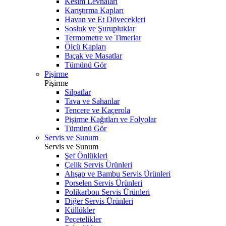
Kesim Levhaları
Karıştırma Kapları
Havan ve Et Dövecekleri
Sosluk ve Şurupluklar
Termometre ve Timerlar
Ölçü Kapları
Bıçak ve Masatlar
Tümünü Gör
Pişirme
Pişirme
Silpatlar
Tava ve Sahanlar
Tencere ve Kaçerola
Pişirme Kağıtları ve Folyolar
Tümünü Gör
Servis ve Sunum
Servis ve Sunum
Şef Önlükleri
Çelik Servis Ürünleri
Ahşap ve Bambu Servis Ürünleri
Porselen Servis Ürünleri
Polikarbon Servis Ürünleri
Diğer Servis Ürünleri
Küllükler
Peçetelikler