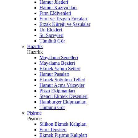
Hamur Jiletleri
Hamur Kazıyıcıları
Fırın Eldivenleri
Fırın ve Tezgah Fırçaları
Erzak Küreği ve Şaşulalar
Un Elekleri
Su Spreyleri
Tümünü Gör
Hazırlık
Hazırlık
Mayalama Sepetleri
Mayalama Bezleri
Ekmek Yapım Setleri
Hamur Pasaları
Ekmek Soğutma Telleri
Hamur Açma Yüzeyler
Pizza Ekipmanları
Stencil Ekmek Desenleri
Hamburger Ekipmanları
Tümünü Gör
Pişirme
Pişirme
Silikon Ekmek Kalıpları
Fırın Tepsileri
Ekmek Pişirme Kalıpları