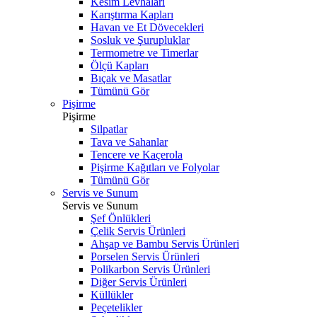
Kesim Levhaları
Karıştırma Kapları
Havan ve Et Dövecekleri
Sosluk ve Şurupluklar
Termometre ve Timerlar
Ölçü Kapları
Bıçak ve Masatlar
Tümünü Gör
Pişirme
Pişirme
Silpatlar
Tava ve Sahanlar
Tencere ve Kaçerola
Pişirme Kağıtları ve Folyolar
Tümünü Gör
Servis ve Sunum
Servis ve Sunum
Şef Önlükleri
Çelik Servis Ürünleri
Ahşap ve Bambu Servis Ürünleri
Porselen Servis Ürünleri
Polikarbon Servis Ürünleri
Diğer Servis Ürünleri
Küllükler
Peçetelikler