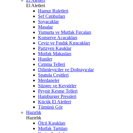
El Aletleri
El Aletleri
Hamur Ruletleri
Şef Cımbızları
Soyacaklar
Maşalar
Yumurta ve Mutfak Fırçaları
Konserve Açacakları
Ceviz ve Fındık Kıracakları
Parizyen Kaşıklar
Mutfak Makasları
Huniler
Çırpma Telleri
Dilimleyiciler ve Doğrayıcılar
Spatula Çeşitleri
Merdaneler
Süzgeç ve Kevgirler
Peynir Kesme Telleri
Hamburger Pressleri
Küçük El Aletleri
Tümünü Gör
Hazırlık
Hazırlık
Ölçü Kaşıkları
Mutfak Tartıları