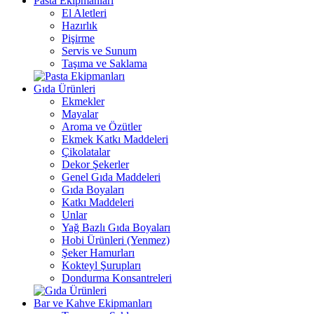
Pasta Ekipmanları
El Aletleri
Hazırlık
Pişirme
Servis ve Sunum
Taşıma ve Saklama
Gıda Ürünleri
Ekmekler
Mayalar
Aroma ve Özütler
Ekmek Katkı Maddeleri
Çikolatalar
Dekor Şekerler
Genel Gıda Maddeleri
Gıda Boyaları
Katkı Maddeleri
Unlar
Yağ Bazlı Gıda Boyaları
Hobi Ürünleri (Yenmez)
Şeker Hamurları
Kokteyl Şurupları
Dondurma Konsantreleri
Bar ve Kahve Ekipmanları