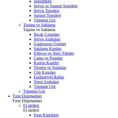
Şekerlikler
Servis ve Sunum Sepetleri
Servis Tepsileri
Sunum Tepsileri
Tümünü Gör
Taşıma ve Saklama
Taşıma ve Saklama
Bıçak Çantaları
Servis Arabaları
Gastronom Ürünler
Saklama Kapları
Eldiven ve Streç Filmler
Çanta ve Poşetler
Karton Kaseler
Termos ve Suluklar
Çöp Kutuları
Endüstriyel Raflar
Tepsi Arabaları
Tümünü Gör
Tümünü Gör
Fırın Ekipmanları
Fırın Ekipmanları
El aletleri
El aletleri
Fırın Kürekleri